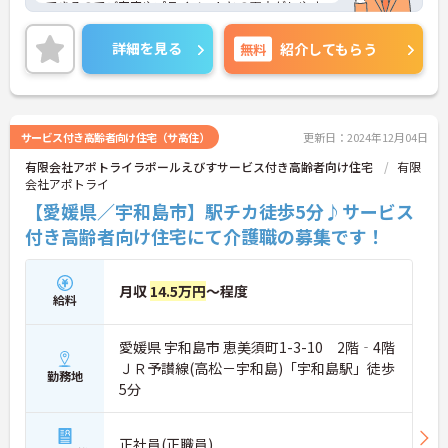
できるのでご家庭やプライベートとの両立がしやす
い環境ですよ◎
ご興味ある方には、面接対策ポイントなど、さらに
詳細を見る
無料
紹介してもらう
詳細をお話しいたしますのでお気軽にご相談くださ
い。
サービス付き高齢者向け住宅（サ高住）
更新日：2024年12月04日
有限会社アポトライラポールえびすサービス付き高齢者向け住宅
有限
会社アポトライ
【愛媛県／宇和島市】駅チカ徒歩5分♪サービス
付き高齢者向け住宅にて介護職の募集です！
月収
14.5万円
～程度
給料
愛媛県 宇和島市 恵美須町1-3-10 2階‐4階
ＪＲ予讃線(高松－宇和島)「宇和島駅」徒歩
勤務地
5分
正社員(正職員)