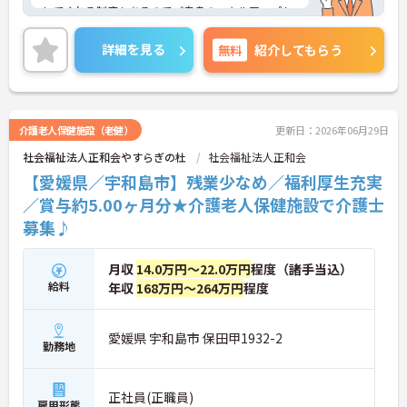
してくれる制度もあるのでご自身のスキルアップも
できます！こちらの求人にご興味がございましたら
面接のポイントもお伝えしますので是非ご応募お待
詳細を見る
無料
紹介してもらう
ちしております。
介護老人保健施設（老健）
更新日：2026年06月29日
社会福祉法人正和会やすらぎの杜
社会福祉法人正和会
【愛媛県／宇和島市】残業少なめ／福利厚生充実
／賞与約5.00ヶ月分★介護老人保健施設で介護士
募集♪
月収
14.0万円～22.0万円
程度（諸手当込）
給料
年収
168万円～264万円
程度
愛媛県 宇和島市 保田甲1932-2
勤務地
正社員(正職員)
雇用形態