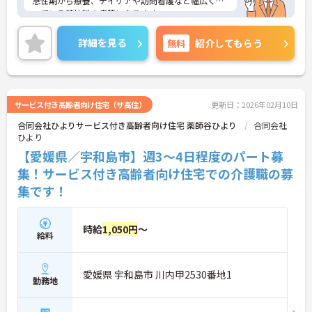
急性期から療養、デイケアや訪問看護など幅広く扱
っている精神科の病院になります。
無資格の方や未経験の方もご応募いただけますの
で、初めてチャレンジされたい方もお気軽にお問い
詳細を見る
無料
紹介してもらう
合わせください！
入社時は有期契約職員からのスタートとなります
が、正社員登用も積極的に行っています。
ご興味のある方には、面接対策ポイントなどさらに
詳細をお話いたしますので、お気軽にご相談くださ
サービス付き高齢者向け住宅（サ高住）
更新日：2026年02月10日
い。
合同会社ひよりサービス付き高齢者向け住宅 薬師谷ひより
合同会社
ひより
【愛媛県／宇和島市】週3～4日程度のパート募
集！サービス付き高齢者向け住宅での介護職の募
集です！
時給
1,050円
～
給料
愛媛県 宇和島市 川内甲2530番地1
勤務地