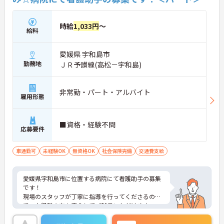
時給
1,033円
～
給料
愛媛県 宇和島市
勤務地
ＪＲ予讃線(高松－宇和島)
非常勤・パート・アルバイト
雇用形態
■資格・経験不問
応募要件
車通勤可
未経験OK
無資格OK
社会保険完備
交通費支給
愛媛県宇和島市に位置する病院にて看護助手の募集
です！
現場のスタッフが丁寧に指導を行ってくださるの
で、未経験の方も安心してご就業いただけます。
ご興味ある方には、面接対策ポイントなど、さらに
詳細をお話しいたしますのでお気軽にご相談くださ