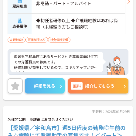
非常勤・パート・アルバイト
雇用形態
◆初任者研修以上 ◆介護職経験はあれば尚
応募要件
可（未経験の方もご相談可）
未経験OK
研修制度あり
社会保険完備
愛媛県宇和島市にあるサービス付き高齢者向け住宅
での介護職員の募集です。
研修制度が充実しているので、スキルアップが見込
めます。
勤務日数や勤務時間などはご相談ください。
ご興味のある方には、面接対策ポイントなど、さら
詳細を見る
無料
紹介してもらう
に詳細をお話しいたしますのでお気軽にご相談くだ
さい！
更新日：2026年01月29日
名称非公開 ※詳細はお問合せください
【愛媛県／宇和島市】週5日程度の勤務◎午前の
み☆病院にて看護助手の募集です！＜パート＞