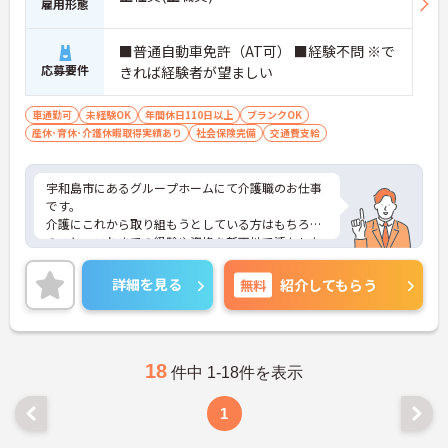
雇用形態
■普通自動車免許（AT可） ■経験不問 ※で
応募要件
きれば経験者が望ましい
車通勤可
未経験OK
年間休日110日以上
ブランクOK
産休･育休･介護休暇取得実績あり
社会保険完備
交通費支給
宇和島市にあるグループホームにて介護職のお仕事
です。
介護にこれから取り組もうとしている方はもちろん
のこと、これまでの経験や資格を新天地で活かした
いという方にも最適な職場です♪
また自分の時間をしっかりと確保でき、ご家庭やプ
詳細を見る
無料
紹介してもらう
ライベートと無理なく両立できる環境が整っていま
す。
ご興味がある方は是非一度マイナビまでお問い合わ
せください。さらに詳細などお伝えします！
18
件中 1-18件を表示
1