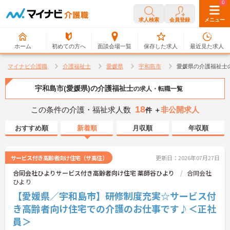
0
0
求人検索
会員登録
メニュー
ホーム
初めての方へ
面談会場一覧
保存した求人
最近見た求人
マイナビ介護職
介護福祉士
愛媛県
宇和島市
愛媛県の介護福祉士
宇和島市(愛媛県)の介護福祉士
の求人・転職一覧
18
この条件の介護・福祉求人数
非公開求人
件 ＋
おすすめ順
新着順
月収順
年収順
サービス付き高齢者向け住宅（サ高住）
更新日：2026年07月27日
合同会社ひよりサービス付き高齢者向け住宅 薬師谷ひより
合同会社
ひより
【愛媛県／宇和島市】研修制度充実☆サービス付
き高齢者向け住宅での介護のお仕事です♪＜正社
員＞