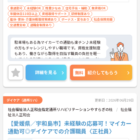
車通勤可
未経験OK
残業少なめ
住宅手当・補助
無資格OK
年間休日110日以上
資格取得サポート
研修制度あり
産休･育休･介護休暇取得実績あり
ボーナス・賞与あり
社会保険完備
交通費支給
退職金制度あり
駐車場もある為マイカーでの通勤も楽チン♪未経験
の方もチャレンジしやすい職場です。資格支援制度
もあり、働きながら取得を目指す職員の負担を軽減
してくれる制度もあるのでご自身のスキルアップも
できます！こちらの求人にご興味がございましたら
面接のポイントもお伝えしますので是非ご応募お待
詳細を見る
無料
紹介してもらう
ちしております。
デイケア（通所リハ）
更新日：2026年06月29日
社会福祉法人正和会指定通所リハビリテーションやすらぎの杜
社会福
祉法人正和会
【愛媛県／宇和島市】未経験の応募可！マイカー
通勤可◎デイケアでの介護職員〈正社員〉