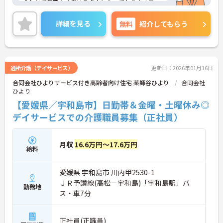
合わせて無理なく働ける求人となっております◎
正社員登用や昇給制度があり、頑張りを評価してく
れる制度も整っているのも嬉しいポイントです♪
詳細を見る
無料
紹介してもらう
ご興味のある方は、面接のポイントをお伝えします
のでご連絡ください！
通所介護（デイサービス）
更新日：2026年01月16日
合同会社ひよりサービス付き高齢者向け住宅 薬師谷ひより
合同会社
ひより
【愛媛県／宇和島市】日勤帯＆金曜・土曜休み◎
デイサービスでの介護職員募集（正社員）
月収
16.6万円～17.6万円
給料
愛媛県 宇和島市 川内甲2530-1
ＪＲ予讃線(高松－宇和島)「宇和島駅」バ
勤務地
ス・車7分
正社員(正職員)