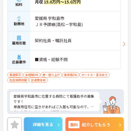
月収
15.0万円～15.0万円
給料
愛媛県 宇和島市
勤務地
ＪＲ予讃線(高松－宇和島)
契約社員・嘱託社員
雇用形態
■資格・経験不問
応募要件
車通勤可
未経験OK
寮・借り上げ
無資格OK
ボーナス・賞与あり
社会保険完備
交通費支給
愛媛県宇和島市に位置する病院にて看護助手の募集
です！
単身用住宅に空きがあればご入居も可能なので、遠
方にお住まい方もぜひご相談ください。
現場のスタッフが丁寧に指導を行ってくださるの
で、未経験の方も安心してご就業いただけます。
詳細を見る
無料
紹介してもらう
ご興味ある方には、面接対策ポイントなど、さらに