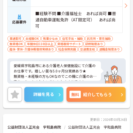
■経験不問 ■介護福祉士 あれば尚可 ■普
通自動車運転免許（AT限定可） あれば尚
応募要件
可
車通勤可
未経験OK
残業少なめ
住宅手当・補助
託児所・育児補助
無資格OK
年間休日110日以上
資格取得サポート
研修制度あり
産休･育休･介護休暇取得実績あり
社会保険完備
交通費支給
退職金制度あり
愛媛県宇和島市にある介護老人保健施設にて介護の
お仕事です。嬉しい賞与5.0ヶ月分実績あり★
無資格・未経験の方もOKなのでこの機に介護のお仕
事をスタートされたい方にもおすすめです！
保育園もあり、福利厚生も充実していますのでお子
さまがいる方も安心して働いていただける環境です
詳細を見る
無料
紹介してもらう
♪
残業少なめなので出勤日でもプライベートの時間を
確保して頂けますよ◎
ご興味ある方には、面接対策ポイントなど、さらに
詳細をお話しいたしますのでお気軽にご相談くださ
更新日：2026年03月26日
い。
公益財団法人正光会 宇和島病院
公益財団法人正光会 宇和島病院