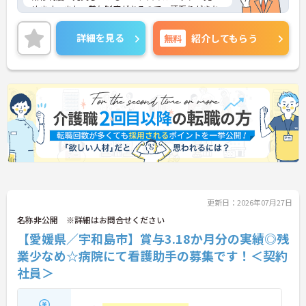
めます。また、賞与制度があるので、頑張りがきち
んと評価される職場です。
ご興味のある方には、面接対策ポイントなど、さら
詳細を見る
無料
紹介してもらう
に詳細をお話しいたしますのでお気軽にご相談くだ
さい！
更新日：2026年07月27日
名称非公開 ※詳細はお問合せください
【愛媛県／宇和島市】賞与3.18か月分の実績◎残
業少なめ☆病院にて看護助手の募集です！＜契約
社員＞