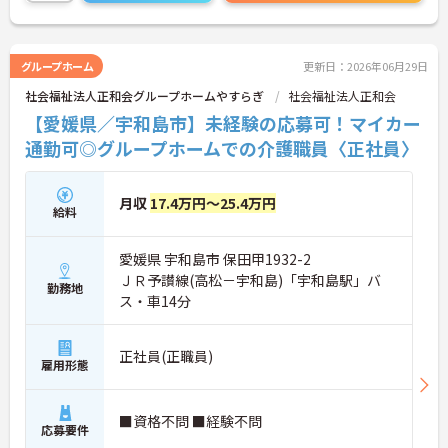
詳細をお話しいたしますのでお気軽にご相談くださ
い！
グループホーム
更新日：2026年06月29日
社会福祉法人正和会グループホームやすらぎ
社会福祉法人正和会
【愛媛県／宇和島市】未経験の応募可！マイカー
通勤可◎グループホームでの介護職員〈正社員〉
月収
17.4万円～25.4万円
給料
愛媛県 宇和島市 保田甲1932-2
ＪＲ予讃線(高松－宇和島)「宇和島駅」バ
勤務地
ス・車14分
正社員(正職員)
雇用形態
■資格不問 ■経験不問
応募要件