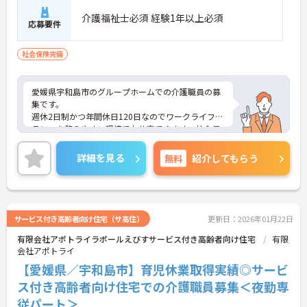
介護福祉士必須 経験1年以上必須
応募要件
社会保険完備
愛媛県宇和島市のグループホームでの介護職員の募
集です。
週休2日制かつ年間休日120日なのでワークライフバ
ランスを整えやすい環境でお仕事できます。社会保
険完備のため生活も安心！
ご興味のある方は、面接のポイントをお伝えします
詳細を見る
無料
紹介してもらう
のでお気軽にお問い合せください。
サービス付き高齢者向け住宅（サ高住）
更新日：2026年01月22日
有限会社アポトライラポールえびすサービス付き高齢者向け住宅
有限
会社アポトライ
【愛媛県／宇和島市】育児休業取得実績◎サービ
ス付き高齢者向け住宅での介護職員募集＜夜勤専
従パート＞