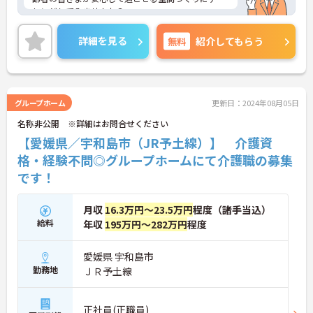
レンジしてみませんか？
ご興味ある方には、面接対策ポイントなど、さらに
詳細をお話しいたしますのでお気軽にご相談くださ
詳細を見る
無料
紹介してもらう
い。
グループホーム
更新日：2024年08月05日
名称非公開 ※詳細はお問合せください
【愛媛県／宇和島市（JR予土線）】 介護資
格・経験不問◎グループホームにて介護職の募集
です！
月収
16.3万円～23.5万円
程度（諸手当込）
給料
年収
195万円～282万円
程度
愛媛県 宇和島市
勤務地
ＪＲ予土線
正社員(正職員)