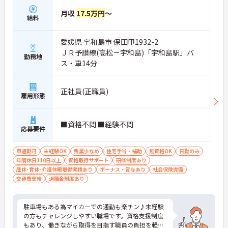
月収
17.5万円
～
給料
愛媛県 宇和島市 保田甲1932-2
ＪＲ予讃線(高松－宇和島)「宇和島駅」バ
勤務地
ス・車14分
正社員(正職員)
雇用形態
■資格不問 ■経験不問
応募要件
車通勤可
未経験OK
残業少なめ
住宅手当・補助
無資格OK
日勤のみ
年間休日110日以上
資格取得サポート
研修制度あり
産休･育休･介護休暇取得実績あり
ボーナス・賞与あり
社会保険完備
交通費支給
退職金制度あり
駐車場もある為マイカーでの通勤も楽チン♪未経験
の方もチャレンジしやすい職場です。資格支援制度
もあり、働きながら取得を目指す職員の負担を軽減