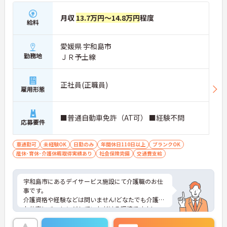
月収
13.7万円～14.8万円
程度
給料
愛媛県 宇和島市
勤務地
ＪＲ予土線
正社員(正職員)
雇用形態
■普通自動車免許（AT可） ■経験不問
応募要件
車通勤可
未経験OK
日勤のみ
年間休日110日以上
ブランクOK
産休･育休･介護休暇取得実績あり
社会保険完備
交通費支給
宇和島市にあるデイサービス施設にて介護職のお仕
事です。
介護資格や経験などは問いません!どなたでも介護の
お仕事にチャレンジしていただける環境ですよ!
デイサービスなので、朝から夕方のお仕事となりま
す。ご家庭やプライベートを大切にしながらお仕事