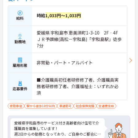
時給
1,033円～1,033円
給料
愛媛県 宇和島市 恵美須町1-3-10 2F‐4F
ＪＲ予讃線(高松－宇和島)「宇和島駅」徒歩
勤務地
7分
非常勤・パート・アルバイト
雇用形態
■介護職員初任者研修修了者、介護職員実
務者研修修了者、介護福祉士：いずれか必
応募要件
須
夜勤専従
駅から徒歩10分以内
車通勤可
社会保険完備
交通費支給
愛媛県宇和島市のサービス付き高齢者向け住宅で介
護職員を募集しています！
週2日からの勤務となっており、ご自身のご都合に