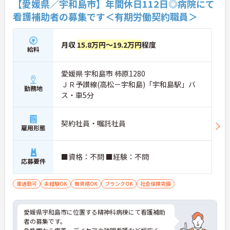
【愛媛県／宇和島市】年間休日112日◎病院にて
看護補助者の募集です＜有期労働契約職員＞
月収
15.8万円～19.2万円
程度
給料
愛媛県 宇和島市 柿原1280
ＪＲ予讃線(高松－宇和島)「宇和島駅」バ
勤務地
ス・車5分
契約社員・嘱託社員
雇用形態
■資格：不問 ■経験：不問
応募要件
車通勤可
未経験OK
無資格OK
ブランクOK
社会保険完備
愛媛県宇和島市に位置する精神科病棟にて看護補助
者の募集です。