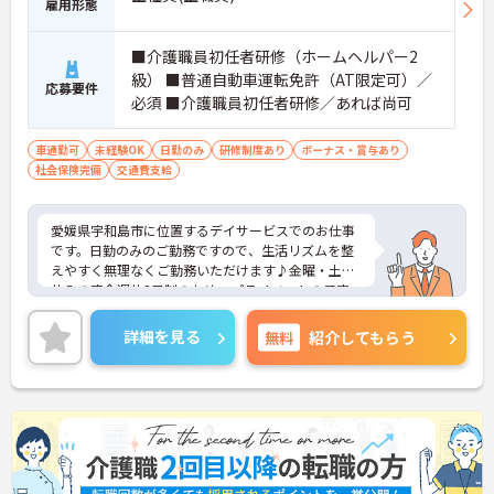
雇用形態
■介護職員初任者研修（ホームヘルパー2
級） ■普通自動車運転免許（AT限定可）／
応募要件
必須 ■介護職員初任者研修／あれば尚可
車通勤可
未経験OK
日勤のみ
研修制度あり
ボーナス・賞与あり
社会保険完備
交通費支給
愛媛県宇和島市に位置するデイサービスでのお仕事
です。日勤のみのご勤務ですので、生活リズムを整
えやすく無理なくご勤務いただけます♪金曜・土曜
休みの完全週休2日制のため、プライベートの予定
も立てやすく、ワークライフバランスを重視した働
き方が叶います。ご興味のある方には、面接対策ポ
詳細を見る
無料
紹介してもらう
イントなど、さらに詳細をお話しいたしますのでお
気軽にご相談ください！