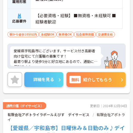
雇用形態
【必要資格・経験】 ■無資格・未経験可 ■
応募要件
経験者歓迎
駅から徒歩10分以内
未経験OK
無資格OK
社会保険完備
交通費支給
愛媛県宇和島市にございます、サービス付き高齢者
向け住宅にて介護職の募集です！
最寄り駅より徒歩5分と好立地にあるので、通勤に
便利です♪
資格や経験などは問いません！どなたでも介護のお
仕事にチャレンジしていただける環境です◎
詳細を見る
無料
紹介してもらう
ご興味のある方は、マイナビ介護職までお問い合わ
せください。
通所介護（デイサービス）
更新日：2024年12月04日
有限会社アポトライラポールえびす デイサービス
有限会社アポトラ
イ
【愛媛県／宇和島市】日曜休み＆日勤のみ♪デイ