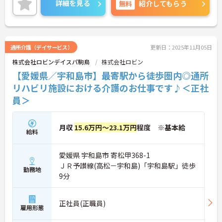
詳細を見る
無料
紹介してもらう
に取り組むことができます。
ご興味がある方は是非一度マイナビまでお問い合わ
せください。さらに詳細などお伝えします！
通所介護（デイサービス）
更新日：2025年11月05日
株式会社ロビンデイスパ駒鳥
株式会社ロビン
【愛媛県／宇和島市】最寄駅から徒歩圏内◎通所
リハビリ施設における介護のお仕事です♪＜正社
員＞
月収
15.6万円～23.1万円
程度 ※基本給
給料
愛媛県 宇和島市 寄松甲368-1
ＪＲ予讃線(高松－宇和島)「宇和島駅」徒歩
勤務地
9分
正社員(正職員)
雇用形態