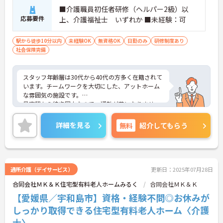
■介護職員初任者研修（ヘルパー2級）以
応募要件
上、介護福祉士 いずれか ■未経験：可
駅から徒歩10分以内
未経験OK
無資格OK
日勤のみ
研修制度あり
社会保険完備
スタッフ年齢層は30代から40代の方多く在籍されて
います。チームワークを大切にした、アットホーム
な雰囲気の施設です。
最寄駅から徒歩圏内なので、通勤が苦になりませ
ん。また、研修やフォロー体制が整っているので、
安心して就業できます。
詳細を見る
無料
紹介してもらう
ご興味のある方には、面接対策ポイントなど、さら
に詳細をお話しいたしますのでお気軽にご相談くだ
さい！
通所介護（デイサービス）
更新日：2025年07月28日
合同会社ＭＫ＆Ｋ住宅型有料老人ホームみるく
合同会社ＭＫ＆Ｋ
【愛媛県／宇和島市】資格・経験不問◎お休みが
しっかり取得できる住宅型有料老人ホーム〈介護
士〉