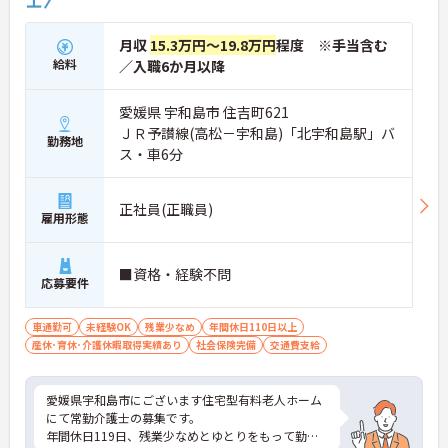
月収
15.3万円～19.8万円
程度 ※手当含む
給料
／入職6か月以降
愛媛県 宇和島市 住吉町621
ＪＲ予讃線(高松－宇和島)「北宇和島駅」バ
勤務地
ス・車6分
正社員(正職員)
雇用形態
■資格・経験不問
応募要件
車通勤可
未経験OK
残業少なめ
年間休日110日以上
産休･育休･介護休暇取得実績あり
社会保険完備
交通費支給
愛媛県宇和島市にございます住宅型有料老人ホーム
にて常勤介護士の募集です。
年間休日119日、残業少なめとゆとりをもって勤務