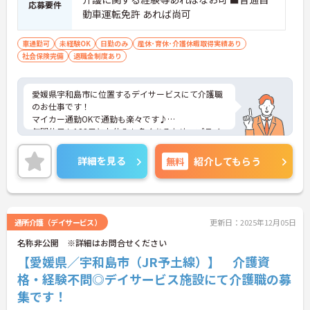
応募要件
動車運転免許 あれば尚可
車通勤可
未経験OK
日勤のみ
産休･育休･介護休暇取得実績あり
社会保険完備
退職金制度あり
愛媛県宇和島市に位置するデイサービスにて介護職
のお仕事です！
マイカー通勤OKで通勤も楽々です♪
年間休日も122日とお休みも多くあるため、プライ
ベートとの両立もしやすい環境◎
ご興味のある方には、面接対策ポイントなどさらに
詳細を見る
無料
紹介してもらう
詳細をお話いたしますので、お気軽にご相談くださ
い。
通所介護（デイサービス）
更新日：2025年12月05日
名称非公開 ※詳細はお問合せください
【愛媛県／宇和島市（JR予土線）】 介護資
格・経験不問◎デイサービス施設にて介護職の募
集です！