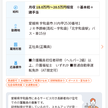
月収
18.0万円～20.5万円
程度 ※基本給＋
給料
諸手当
愛媛県 宇和島市 川内甲2530番地1
ＪＲ予讃線(高松－宇和島)「北宇和島駅」バ
勤務地
ス・車15分
正社員(正職員)
雇用形態
■介護職員初任者研修（ヘルパー2級）以
上、介護福祉士 いずれか ■普通自動車運
応募要件
転免許（AT限定可）
車通勤可
未経験OK
残業少なめ
研修制度あり
ボーナス・賞与あり
社会保険完備
交通費支給
愛媛県宇和島市にあるサービス付き高齢者向け住宅
での介護職員の募集です。
研修制度が充実しているので、スキルアップが見込