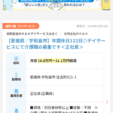
通所介護（デイサービス）
更新日：2026年01月16日
合同会社ＭＫ＆Ｋデイサービスみるく
合同会社ＭＫ＆Ｋ
【愛媛県／宇和島市】年間休日122日◎デイサー
ビスにて介護職の募集です＜正社員＞
月収
16.8万円～21.1万円
程度
給料
愛媛県 宇和島市 住吉町621-1
勤務地
正社員(正職員)
雇用形態
■資格：初任者研修以上 ■経験：不問 ※
介護に関する経験等あればなお可 ■普通自