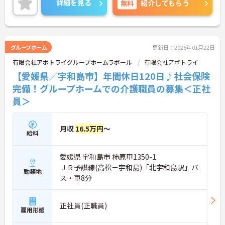
詳細を見る
無料
紹介してもらう
い！
グループホーム
更新日：2026年01月22日
有限会社アポトライグループホームラポール
有限会社アポトライ
【愛媛県／宇和島市】年間休日120日♪社会保険
完備！グループホームでの介護職員の募集＜正社
員＞
月収
16.5万円
～
給料
愛媛県 宇和島市 柿原甲1350-1
ＪＲ予讃線(高松－宇和島)「北宇和島駅」バ
勤務地
ス・車8分
正社員(正職員)
雇用形態