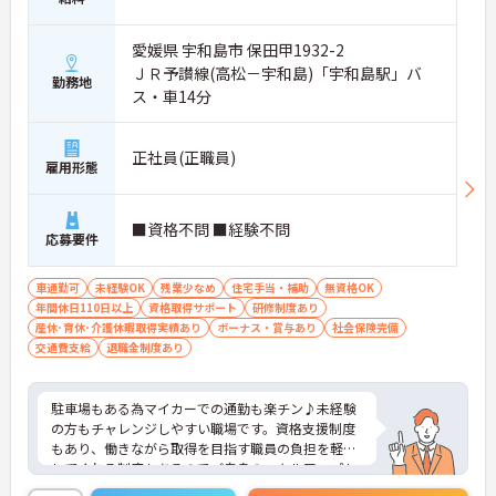
愛媛県 宇和島市 保田甲1932-2
ＪＲ予讃線(高松－宇和島)「宇和島駅」バ
勤務地
ス・車14分
正社員(正職員)
雇用形態
■資格不問 ■経験不問
応募要件
車通勤可
未経験OK
残業少なめ
住宅手当・補助
無資格OK
年間休日110日以上
資格取得サポート
研修制度あり
産休･育休･介護休暇取得実績あり
ボーナス・賞与あり
社会保険完備
交通費支給
退職金制度あり
駐車場もある為マイカーでの通勤も楽チン♪未経験
の方もチャレンジしやすい職場です。資格支援制度
もあり、働きながら取得を目指す職員の負担を軽減
してくれる制度もあるのでご自身のスキルアップも
できます！こちらの求人にご興味がございましたら