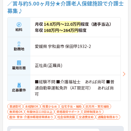
／賞与約5.00ヶ月分★介護老人保健施設で介護士
募集♪
月収
14.0万円～22.0万円
程度（諸手当込）
給料
年収
168万円～264万円
程度
愛媛県 宇和島市 保田甲1932-2
勤務地
正社員(正職員)
雇用形態
■経験不問 ■介護福祉士 あれば尚可 ■普
通自動車運転免許（AT限定可） あれば尚
応募要件
可
車通勤可
未経験OK
残業少なめ
住宅手当・補助
託児所・育児補助
無資格OK
年間休日110日以上
資格取得サポート
研修制度あり
産休･育休･介護休暇取得実績あり
社会保険完備
交通費支給
退職金制度あり