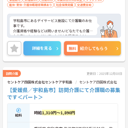
産休･育休･介護休暇取得実績あり
社会保険完備
交通費支給
宇和島市にあるデイサービス施設にて介護職のお仕
事です。
介護資格や経験などは問いません!どなたでも介護の
お仕事にチャレンジしていただける環境ですよ!
デイサービスなので、朝から夕方のお仕事となりま
す。ご家庭やプライベートを大切にしながらお仕事
詳細を見る
無料
紹介してもらう
に取り組むことができます。
ご興味がある方は是非一度マイナビまでお問い合わ
せください。さらに詳細などお伝えします！
訪問介護
更新日：2025年12月03日
セントケア四国株式会社セントケア宇和島
セントケア四国株式会社
【愛媛県／宇和島市】訪問介護にて介護職の募集
です＜パート＞
時給
1,310円～1,890円
給料