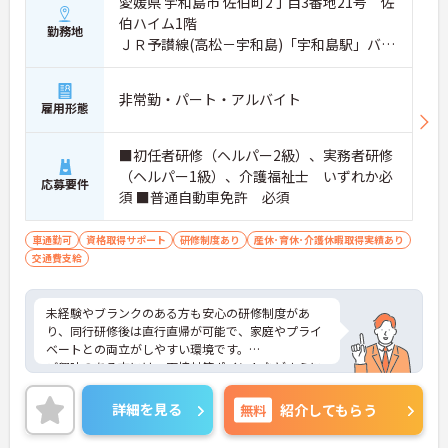
愛媛県 宇和島市 佐伯町2丁目3番地21号 佐
伯ハイム1階
勤務地
ＪＲ予讃線(高松－宇和島)「宇和島駅」バ
ス・車9分
非常勤・パート・アルバイト
雇用形態
■初任者研修（ヘルパー2級）、実務者研修
（ヘルパー1級）、介護福祉士 いずれか必
応募要件
須 ■普通自動車免許 必須
車通勤可
資格取得サポート
研修制度あり
産休･育休･介護休暇取得実績あり
交通費支給
未経験やブランクのある方も安心の研修制度があ
り、同行研修後は直行直帰が可能で、家庭やプライ
ベートとの両立がしやすい環境です。
ご興味のある方には、面接対策ポイントなどさらに
詳細をお話いたしますので、お気軽にご相談くださ
い。
詳細を見る
無料
紹介してもらう