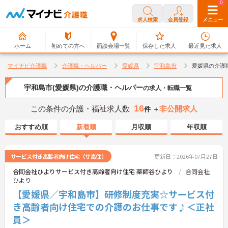
0
0
求人検索
会員登録
メニュー
ホーム
初めての方へ
面談会場一覧
保存した求人
最近見た求人
マイナビ介護職
介護職・ヘルパー
愛媛県
宇和島市
愛媛県の介護
宇和島市(愛媛県)の介護職・ヘルパー
の求人・転職一覧
16
この条件の介護・福祉求人数
非公開求人
件 ＋
おすすめ順
新着順
月収順
年収順
サービス付き高齢者向け住宅（サ高住）
更新日：2026年07月27日
合同会社ひよりサービス付き高齢者向け住宅 薬師谷ひより
合同会社
ひより
【愛媛県／宇和島市】研修制度充実☆サービス付
き高齢者向け住宅での介護のお仕事です♪＜正社
員＞