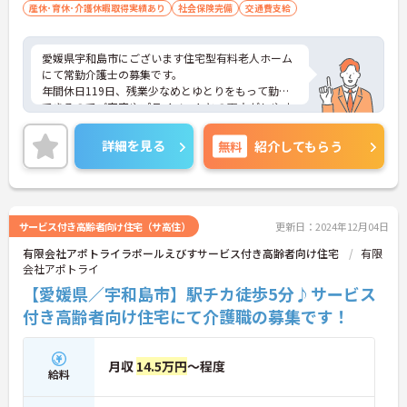
産休･育休･介護休暇取得実績あり
社会保険完備
交通費支給
愛媛県宇和島市にございます住宅型有料老人ホーム
にて常勤介護士の募集です。
年間休日119日、残業少なめとゆとりをもって勤務
できるのでご家庭やプライベートとの両立がしやす
い環境ですよ◎
ご興味ある方には、面接対策ポイントなど、さらに
詳細を見る
無料
紹介してもらう
詳細をお話しいたしますのでお気軽にご相談くださ
い。
サービス付き高齢者向け住宅（サ高住）
更新日：2024年12月04日
有限会社アポトライラポールえびすサービス付き高齢者向け住宅
有限
会社アポトライ
【愛媛県／宇和島市】駅チカ徒歩5分♪サービス
付き高齢者向け住宅にて介護職の募集です！
月収
14.5万円
～程度
給料