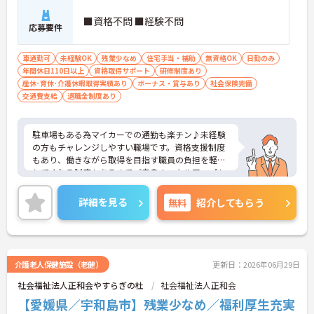
■資格不問 ■経験不問
応募要件
車通勤可
未経験OK
残業少なめ
住宅手当・補助
無資格OK
日勤のみ
年間休日110日以上
資格取得サポート
研修制度あり
産休･育休･介護休暇取得実績あり
ボーナス・賞与あり
社会保険完備
交通費支給
退職金制度あり
駐車場もある為マイカーでの通勤も楽チン♪未経験
の方もチャレンジしやすい職場です。資格支援制度
もあり、働きながら取得を目指す職員の負担を軽減
してくれる制度もあるのでご自身のスキルアップも
できます！こちらの求人にご興味がございましたら
面接のポイントもお伝えしますので是非ご応募お待
詳細を見る
無料
紹介してもらう
ちしております。
介護老人保健施設（老健）
更新日：2026年06月29日
社会福祉法人正和会やすらぎの杜
社会福祉法人正和会
【愛媛県／宇和島市】残業少なめ／福利厚生充実