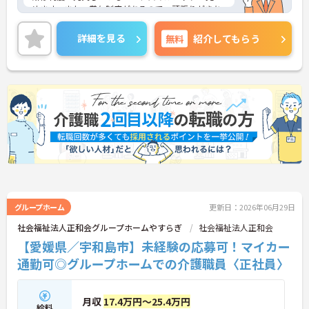
めます。また、賞与制度があるので、頑張りがきち
んと評価される職場です。
ご興味のある方には、面接対策ポイントなど、さら
詳細を見る
無料
紹介してもらう
に詳細をお話しいたしますのでお気軽にご相談くだ
さい！
グループホーム
更新日：2026年06月29日
社会福祉法人正和会グループホームやすらぎ
社会福祉法人正和会
【愛媛県／宇和島市】未経験の応募可！マイカー
通勤可◎グループホームでの介護職員〈正社員〉
月収
17.4万円～25.4万円
給料