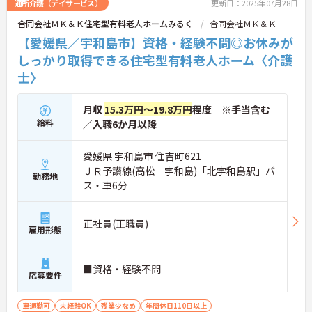
通所介護（デイサービス）
更新日：2025年07月28日
合同会社ＭＫ＆Ｋ住宅型有料老人ホームみるく
合同会社ＭＫ＆Ｋ
【愛媛県／宇和島市】資格・経験不問◎お休みが
しっかり取得できる住宅型有料老人ホーム〈介護
士〉
月収
15.3万円～19.8万円
程度 ※手当含む
給料
／入職6か月以降
愛媛県 宇和島市 住吉町621
ＪＲ予讃線(高松－宇和島)「北宇和島駅」バ
勤務地
ス・車6分
正社員(正職員)
雇用形態
■資格・経験不問
応募要件
車通勤可
未経験OK
残業少なめ
年間休日110日以上