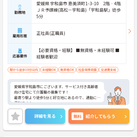
愛媛県 宇和島市 恵美須町1-3-10 2階‐4階
ＪＲ予讃線(高松－宇和島)「宇和島駅」徒歩
勤務地
5分
正社員(正職員)
雇用形態
【必要資格・経験】 ■無資格・未経験可 ■
応募要件
経験者歓迎
駅から徒歩10分以内
未経験OK
無資格OK
社会保険完備
交通費支給
愛媛県宇和島市にございます、サービス付き高齢者
向け住宅にて介護職の募集です！
最寄り駅より徒歩5分と好立地にあるので、通勤に
便利です♪
資格や経験などは問いません！どなたでも介護のお
仕事にチャレンジしていただける環境です◎
詳細を見る
無料
紹介してもらう
ご興味のある方は、マイナビ介護職までお問い合わ
せください。