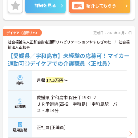
面接のポイントもお伝えしますので是非ご応募お待
詳細を見る
無料
紹介してもらう
ちしております。
デイケア（通所リハ）
更新日：2026年06月29日
社会福祉法人正和会指定通所リハビリテーションやすらぎの杜
社会福
祉法人正和会
【愛媛県／宇和島市】未経験の応募可！マイカー
通勤可◎デイケアでの介護職員〈正社員〉
月収
17.5万円
～
給料
愛媛県 宇和島市 保田甲1932-2
ＪＲ予讃線(高松－宇和島)「宇和島駅」バ
勤務地
ス・車14分
正社員(正職員)
雇用形態