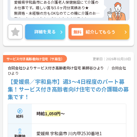
愛媛県宇和島市にある介護老人保健施設にて介護の
お仕事です。嬉しい賞与5.0ヶ月分実績あり★
無資格・未経験の方もOKなのでこの機に介護のお仕
事をスタートされたい方にもおすすめです！
保育園もあり、福利厚生も充実していますのでお子
さまがいる方も安心して働いていただける環境です
詳細を見る
無料
紹介してもらう
♪
残業少なめなので出勤日でもプライベートの時間を
確保して頂けますよ◎
ご興味ある方には、面接対策ポイントなど、さらに
詳細をお話しいたしますのでお気軽にご相談くださ
サービス付き高齢者向け住宅（サ高住）
更新日：2026年02月10日
い。
合同会社ひよりサービス付き高齢者向け住宅 薬師谷ひより
合同会社
ひより
【愛媛県／宇和島市】週3～4日程度のパート募
集！サービス付き高齢者向け住宅での介護職の募
集です！
時給
1,050円
～
給料
愛媛県 宇和島市 川内甲2530番地1
勤務地