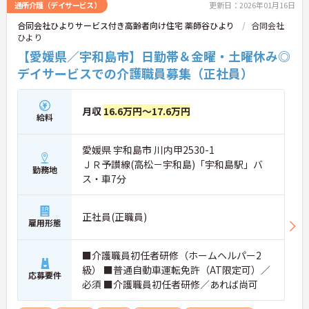
通所介護（デイサービス）
更新日：2026年01月16日
合同会社ひよりサービス付き高齢者向け住宅 薬師谷ひより
合同会社
ひより
【愛媛県／宇和島市】日勤帯＆金曜・土曜休み◎
デイサービスでの介護職員募集（正社員）
月収
16.6万円～17.6万円
給料
愛媛県 宇和島市 川内甲2530-1
ＪＲ予讃線(高松－宇和島)「宇和島駅」バ
勤務地
ス・車7分
正社員(正職員)
雇用形態
■介護職員初任者研修（ホームヘルパー2
級） ■普通自動車運転免許（AT限定可）／
応募要件
必須 ■介護職員初任者研修／あれば尚可