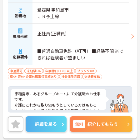
愛媛県 宇和島市
勤務地
ＪＲ予土線
正社員(正職員)
雇用形態
■普通自動車免許（AT可） ■経験不問 ※で
応募要件
きれば経験者が望ましい
車通勤可
未経験OK
年間休日110日以上
ブランクOK
産休･育休･介護休暇取得実績あり
社会保険完備
交通費支給
宇和島市にあるグループホームにて介護職のお仕事
です。
介護にこれから取り組もうとしている方はもちろん
のこと、これまでの経験や資格を新天地で活かした
いという方にも最適な職場です♪
また自分の時間をしっかりと確保でき、ご家庭やプ
詳細を見る
無料
紹介してもらう
ライベートと無理なく両立できる環境が整っていま
す。
ご興味がある方は是非一度マイナビまでお問い合わ