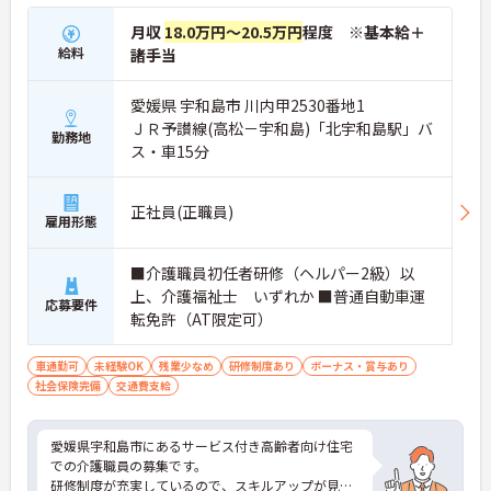
月収
18.0万円～20.5万円
程度 ※基本給＋
給料
諸手当
愛媛県 宇和島市 川内甲2530番地1
ＪＲ予讃線(高松－宇和島)「北宇和島駅」バ
勤務地
ス・車15分
正社員(正職員)
雇用形態
■介護職員初任者研修（ヘルパー2級）以
上、介護福祉士 いずれか ■普通自動車運
応募要件
転免許（AT限定可）
車通勤可
未経験OK
残業少なめ
研修制度あり
ボーナス・賞与あり
社会保険完備
交通費支給
愛媛県宇和島市にあるサービス付き高齢者向け住宅
での介護職員の募集です。
研修制度が充実しているので、スキルアップが見込