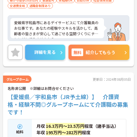
駅から徒歩10分以内
車通勤可
未経験OK
日勤のみ
社会保険完備
交通費支給
退職金制度あり
愛媛県宇和島市にあるデイサービスにて介護職員の
お仕事です。あなたの経験やスキルを活かして、高
齢者の皆さまが安心して過ごせる空間づくりにチャ
レンジしてみませんか？
ご興味ある方には、面接対策ポイントなど、さらに
詳細をお話しいたしますのでお気軽にご相談くださ
詳細を見る
無料
紹介してもらう
い。
グループホーム
更新日：2024年08月05日
名称非公開 ※詳細はお問合せください
【愛媛県／宇和島市（JR予土線）】 介護資
格・経験不問◎グループホームにて介護職の募集
です！
月収
16.3万円～23.5万円
程度（諸手当込）
給料
年収
195万円～282万円
程度