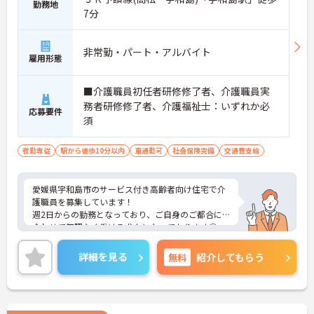
勤務地
7分
非常勤・パート・アルバイト
雇用形態
■介護職員初任者研修修了者、介護職員実
務者研修修了者、介護福祉士：いずれか必
応募要件
須
夜勤専従
駅から徒歩10分以内
車通勤可
社会保険完備
交通費支給
愛媛県宇和島市のサービス付き高齢者向け住宅で介
護職員を募集しています！
週2日からの勤務となっており、ご自身のご都合に
合わせて無理なく働ける求人となっております◎
正社員登用や昇給制度があり、頑張りを評価してく
れる制度も整っているのも嬉しいポイントです♪
詳細を見る
無料
紹介してもらう
ご興味のある方は、面接のポイントをお伝えします
のでご連絡ください！