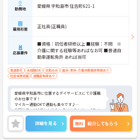
愛媛県 宇和島市 住吉町621-1
勤務地
正社員(正職員)
雇用形態
■資格：初任者研修以上 ■経験：不問 ※
介護に関する経験等あればなお可 ■普通自
応募要件
動車運転免許 あれば尚可
車通勤可
未経験OK
日勤のみ
産休･育休･介護休暇取得実績あり
社会保険完備
退職金制度あり
愛媛県宇和島市に位置するデイサービスにて介護職
のお仕事です！
マイカー通勤OKで通勤も楽々です♪
年間休日も122日とお休みも多くあるため、プライ
ベートとの両立もしやすい環境◎
ご興味のある方には、面接対策ポイントなどさらに
詳細を見る
無料
紹介してもらう
詳細をお話いたしますので、お気軽にご相談くださ
い。