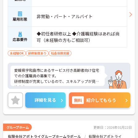
非常勤・パート・アルバイト
雇用形態
◆初任者研修以上 ◆介護職経験はあれば尚
応募要件
可（未経験の方もご相談可）
未経験OK
研修制度あり
社会保険完備
愛媛県宇和島市にあるサービス付き高齢者向け住宅
での介護職員の募集です。
研修制度が充実しているので、スキルアップが見込
めます。
勤務日数や勤務時間などはご相談ください。
ご興味のある方には、面接対策ポイントなど、さら
詳細を見る
無料
紹介してもらう
に詳細をお話しいたしますのでお気軽にご相談くだ
さい！
グループホーム
更新日：2026年01月22日
有限会社アポトライグループホームラポール
有限会社アポトライ