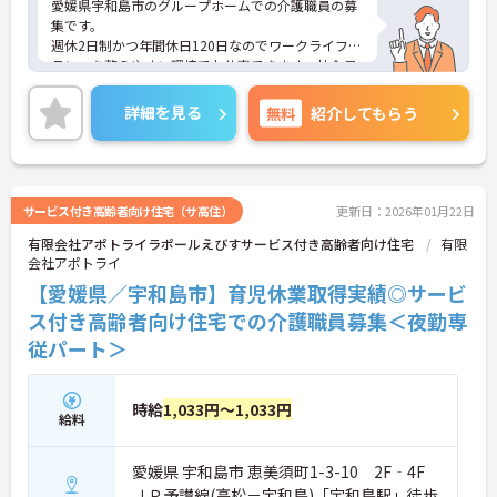
愛媛県宇和島市のグループホームでの介護職員の募
集です。
週休2日制かつ年間休日120日なのでワークライフバ
ランスを整えやすい環境でお仕事できます。社会保
険完備のため生活も安心！
ご興味のある方は、面接のポイントをお伝えします
詳細を見る
無料
紹介してもらう
のでお気軽にお問い合せください。
サービス付き高齢者向け住宅（サ高住）
更新日：2026年01月22日
有限会社アポトライラポールえびすサービス付き高齢者向け住宅
有限
会社アポトライ
【愛媛県／宇和島市】育児休業取得実績◎サービ
ス付き高齢者向け住宅での介護職員募集＜夜勤専
従パート＞
時給
1,033円～1,033円
給料
愛媛県 宇和島市 恵美須町1-3-10 2F‐4F
ＪＲ予讃線(高松－宇和島)「宇和島駅」徒歩