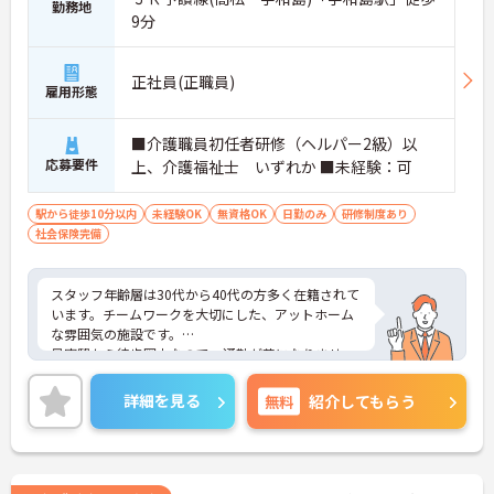
勤務地
9分
正社員(正職員)
雇用形態
■介護職員初任者研修（ヘルパー2級）以
応募要件
上、介護福祉士 いずれか ■未経験：可
駅から徒歩10分以内
未経験OK
無資格OK
日勤のみ
研修制度あり
社会保険完備
スタッフ年齢層は30代から40代の方多く在籍されて
います。チームワークを大切にした、アットホーム
な雰囲気の施設です。
最寄駅から徒歩圏内なので、通勤が苦になりませ
ん。また、研修やフォロー体制が整っているので、
安心して就業できます。
詳細を見る
無料
紹介してもらう
ご興味のある方には、面接対策ポイントなど、さら
に詳細をお話しいたしますのでお気軽にご相談くだ
さい！