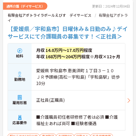
通所介護（デイサービス）
更新日：2024年12月04日
有限会社アポトライラポールえびす デイサービス
有限会社アポトラ
イ
【愛媛県／宇和島市】日曜休み＆日勤のみ♪デイ
サービスにて介護職員の募集です！＜正社員＞
月収
14.0万円～17.0万円
程度
給料
年収
168万円～204万円
程度※月収×12ヶ月
愛媛県 宇和島市 恵美須町１丁目３－１０
ＪＲ予讃線(高松－宇和島)「宇和島駅」徒歩
勤務地
10分
正社員(正職員)
雇用形態
■介護職員初任者研修修了者は必須 ■介護
応募要件
福祉士あれば尚可 ■経験者優遇