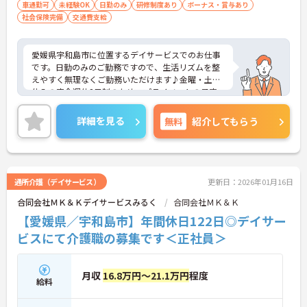
車通勤可
未経験OK
日勤のみ
研修制度あり
ボーナス・賞与あり
社会保険完備
交通費支給
愛媛県宇和島市に位置するデイサービスでのお仕事
です。日勤のみのご勤務ですので、生活リズムを整
えやすく無理なくご勤務いただけます♪金曜・土曜
休みの完全週休2日制のため、プライベートの予定
も立てやすく、ワークライフバランスを重視した働
き方が叶います。ご興味のある方には、面接対策ポ
詳細を見る
無料
紹介してもらう
イントなど、さらに詳細をお話しいたしますのでお
気軽にご相談ください！
通所介護（デイサービス）
更新日：2026年01月16日
合同会社ＭＫ＆Ｋデイサービスみるく
合同会社ＭＫ＆Ｋ
【愛媛県／宇和島市】年間休日122日◎デイサー
ビスにて介護職の募集です＜正社員＞
月収
16.8万円～21.1万円
程度
給料