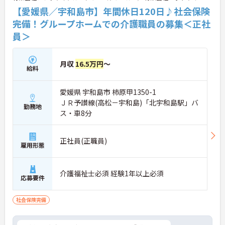
【愛媛県／宇和島市】年間休日120日♪社会保険
完備！グループホームでの介護職員の募集＜正社
員＞
月収
16.5万円
～
給料
愛媛県 宇和島市 柿原甲1350-1
ＪＲ予讃線(高松－宇和島)「北宇和島駅」バ
勤務地
ス・車8分
正社員(正職員)
雇用形態
介護福祉士必須 経験1年以上必須
応募要件
社会保険完備