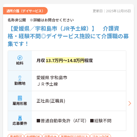
通所介護（デイサービス）
更新日：2025年12月05日
名称非公開 ※詳細はお問合せください
【愛媛県／宇和島市（JR予土線）】 介護資
格・経験不問◎デイサービス施設にて介護職の募
集です！
月収
13.7万円～14.8万円
程度
給料
愛媛県 宇和島市
勤務地
ＪＲ予土線
正社員(正職員)
雇用形態
■普通自動車免許（AT可） ■経験不問
応募要件
車通勤可
未経験OK
日勤のみ
年間休日110日以上
ブランクOK