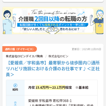
通所介護（デイサービス）
更新日：2025年11月05日
株式会社ロビンデイスパ駒鳥
株式会社ロビン
【愛媛県／宇和島市】最寄駅から徒歩圏内◎通所
リハビリ施設における介護のお仕事です♪＜正社
員＞
月収
15.6万円～23.1万円
程度 ※基本給
給料
愛媛県 宇和島市 寄松甲368-1
ＪＲ予讃線(高松－宇和島)「宇和島駅」徒歩