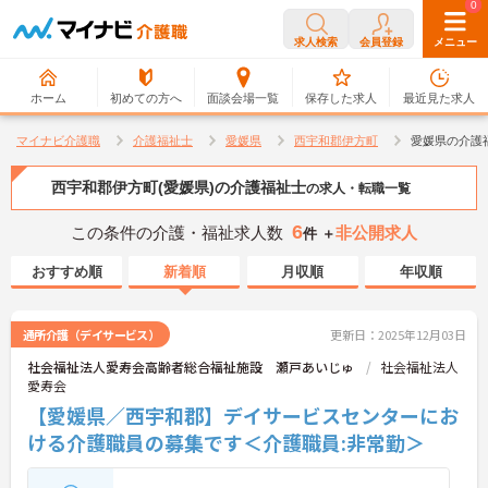
0
0
求人検索
会員登録
メニュー
ホーム
初めての方へ
面談会場一覧
保存した求人
最近見た求人
マイナビ介護職
介護福祉士
愛媛県
西宇和郡伊方町
愛媛県の介護
西宇和郡伊方町(愛媛県)の介護福祉士
の求人・転職一覧
6
この条件の介護・福祉求人数
非公開求人
件 ＋
おすすめ順
新着順
月収順
年収順
通所介護（デイサービス）
更新日：2025年12月03日
社会福祉法人愛寿会高齢者総合福祉施設 瀬戸あいじゅ
社会福祉法人
愛寿会
【愛媛県／西宇和郡】デイサービスセンターにお
ける介護職員の募集です＜介護職員:非常勤＞