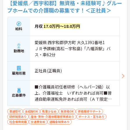
【愛媛県／西宇和郡】無資格・未経験可♪グルー
プホームでの介護職の募集です！＜正社員＞
月収
17.0万円～18.0万円
給料
愛媛県 西宇和郡伊方町 大久1391番地1
ＪＲ予讃線(高松－宇和島)「八幡浜駅」バ
勤務地
ス・車62分
正社員(正職員)
雇用形態
■介護職員初任者研修（ヘルパー2級）以
上、介護福祉士 いずれかあれば尚可■普
応募要件
通自動車運転免許あれば尚可（ＡＴ限定
可）■無資格可■経験不問
車通勤可
未経験OK
残業少なめ
無資格OK
資格取得サポート
研修制度あり
産休･育休･介護休暇取得実績あり
ボーナス・賞与あり
社会保険完備
交通費支給
退職金制度あり