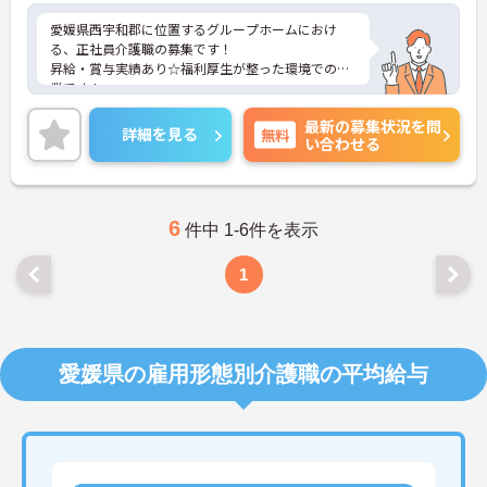
愛媛県西宇和郡に位置するグループホームにおけ
る、正社員介護職の募集です！
昇給・賞与実績あり☆福利厚生が整った環境での就
業です！
ご興味ある方には、面接対策ポイントなど、さらに
最新の募集状況を問
詳細をお話しいたしますのでお気軽にご相談くださ
詳細を見る
無料
い合わせる
い。
6
件中 1-6件を表示
1
愛媛県の雇用形態別介護職の平均給与