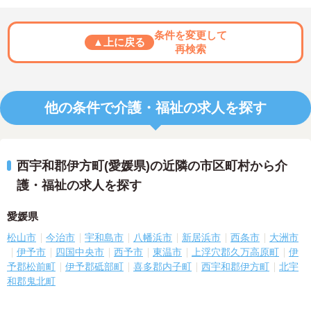
条件を変更して
▲上に戻る
再検索
他の条件で介護・福祉の求人を探す
西宇和郡伊方町(愛媛県)の近隣の市区町村から介
護・福祉の求人を探す
愛媛県
松山市
今治市
宇和島市
八幡浜市
新居浜市
西条市
大洲市
伊予市
四国中央市
西予市
東温市
上浮穴郡久万高原町
伊
予郡松前町
伊予郡砥部町
喜多郡内子町
西宇和郡伊方町
北宇
和郡鬼北町