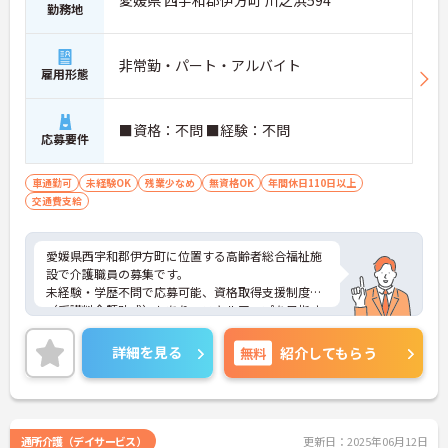
愛媛県 西宇和郡伊方町 川之浜594
勤務地
非常勤・パート・アルバイト
雇用形態
■資格：不問 ■経験：不問
応募要件
車通勤可
未経験OK
残業少なめ
無資格OK
年間休日110日以上
交通費支給
愛媛県西宇和郡伊方町に位置する高齢者総合福祉施
設で介護職員の募集です。
未経験・学歴不問で応募可能、資格取得支援制度
（受講料全額助成）もあり、スキルアップを目指す
方に最適です。通勤面では、マイカー通勤可・無料
駐車場ありで安心。海を望むロケーションで、気持
詳細を見る
無料
紹介してもらう
ちよく働ける職場です。地域福祉に貢献しながら、
安定した環境で働きたい方におすすめです。
ご興味のある方には、面接対策ポイントなどさらに
詳細をお話いたしますので、お気軽にご相談くださ
い。
通所介護（デイサービス）
更新日：2025年06月12日