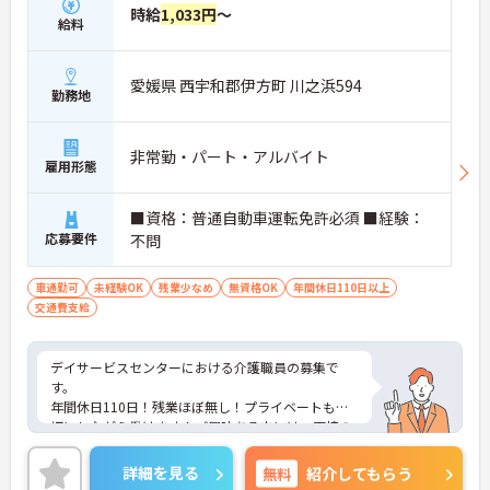
時給
1,033円
～
給料
愛媛県 西宇和郡伊方町 川之浜594
勤務地
非常勤・パート・アルバイト
雇用形態
■資格：普通自動車運転免許必須 ■経験：
応募要件
不問
車通勤可
未経験OK
残業少なめ
無資格OK
年間休日110日以上
交通費支給
デイサービスセンターにおける介護職員の募集で
す。
年間休日110日！残業ほぼ無し！プライベートも大
切にしながら働けます！ご興味ある方には、面接の
ポイントなど、さらに詳細をお話致しますのでお気
軽にご相談ください。
詳細を見る
無料
紹介してもらう