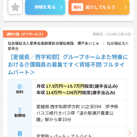
詳細を見る
無料
紹介してもらう
通所介護（デイサービス）
更新日：2024年12月10日
社会福祉法人愛寿会高齢者総合福祉施設 瀬戸あいじゅ
社会福祉法人
愛寿会
【愛媛県／西宇和郡】グループホームまた特養に
おける介護職員の募集です＜資格不問:フルタイ
ムパート＞
月収
17.9万円～19.7万円
程度(諸手当込み)
給料
年収
214万円～236万円
程度(諸手当込み)
愛媛県 西宇和郡伊方町 川之浜594 伊予鉄
バス三崎行きバス停「道の駅瀬戸農業公
勤務地
園」駅から車10分
非常勤・パート・アルバイト