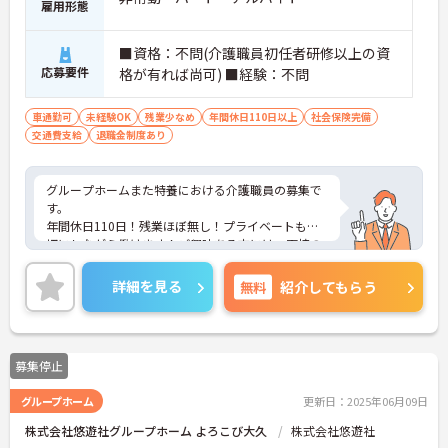
雇用形態
■資格：不問(介護職員初任者研修以上の資
応募要件
格が有れば尚可) ■経験：不問
車通勤可
未経験OK
残業少なめ
年間休日110日以上
社会保険完備
交通費支給
退職金制度あり
グループホームまた特養における介護職員の募集で
す。
年間休日110日！残業ほぼ無し！プライベートも大
切にしながら働けます！ご興味ある方には、面接の
ポイントなど、さらに詳細をお話致しますのでお気
軽にご相談ください。
詳細を見る
無料
紹介してもらう
募集停止
グループホーム
更新日：2025年06月09日
株式会社悠遊社グループホーム よろこび大久
株式会社悠遊社