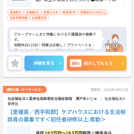
車通勤可
未経験OK
残業少なめ
無資格OK
年間休日110日以上
社会保険完備
交通費支給
グループホームまた特養における介護職員の募集で
す。
年間休日110日！残業ほぼ無し！プライベートも大
切にしながら働けます！ご興味ある方には、面接の
ポイントなど、さらに詳細をお話致しますのでお気
軽にご相談ください。
詳細を見る
無料
紹介してもらう
通所介護（デイサービス）
更新日：2025年06月12日
社会福祉法人愛寿会高齢者総合福祉施設 瀬戸あいじゅ
社会福祉法人
愛寿会
【愛媛県／西宇和郡】ケアハウスにおける生活相
談員の募集です＜初任者研修以上:常勤＞
月収
18.5万円～18.5万円
程度※諸手当込