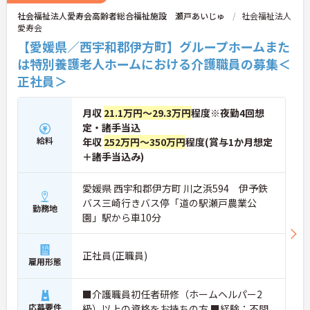
社会福祉法人愛寿会高齢者総合福祉施設 瀬戸あいじゅ
社会福祉法人
愛寿会
【愛媛県／西宇和郡伊方町】グループホームまた
は特別養護老人ホームにおける介護職員の募集＜
正社員＞
月収
21.1万円～29.3万円
程度※夜勤4回想
定・諸手当込
給料
年収
252万円～350万円
程度(賞与1か月想定
＋諸手当込み)
愛媛県 西宇和郡伊方町 川之浜594 伊予鉄
バス三崎行きバス停「道の駅瀬戸農業公
勤務地
園」駅から車10分
正社員(正職員)
雇用形態
■介護職員初任者研修（ホームヘルパー2
応募要件
級）以上の資格をお持ちの方 ■経験：不問