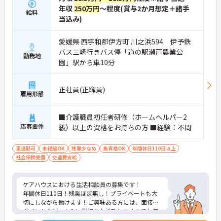
年収
250万円
～程度(賞与2か月想定＋諸手
給料
当込み)
愛媛県 西宇和郡伊方町 川之浜594 伊予鉄
バス三崎行きバス停「道の駅瀬戸農業公
勤務地
園」駅から車10分
正社員(正職員)
雇用形態
■介護職員初任者研修（ホームヘルパー2
応募要件
級）以上の資格をお持ちの方 ■経験：不問
車通勤可
未経験OK
残業少なめ
無資格OK
年間休日110日以上
社会保険完備
交通費支給
ケアハウスにおける生活相談員の募集です！
年間休日110日！残業ほぼ無し！プライベートも大
切にしながら働けます！ご興味ある方には、面接の
ポイントなど、さらに詳細をお話致しますのでお気
軽にご相談ください。