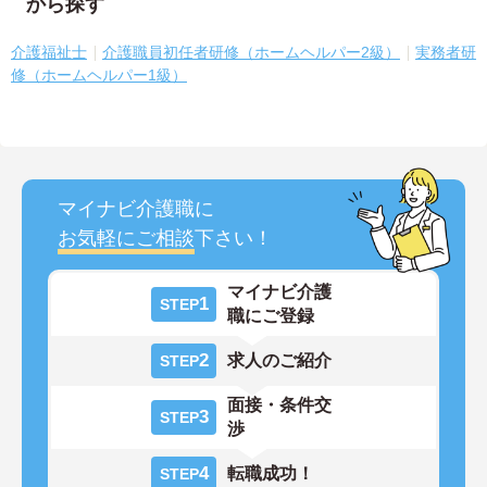
から探す
介護福祉士
介護職員初任者研修（ホームヘルパー2級）
実務者研
修（ホームヘルパー1級）
マイナビ介護職に
お気軽にご相談
下さい！
マイナビ介護
1
STEP
職にご登録
2
求人のご紹介
STEP
面接・条件交
3
STEP
渉
4
転職成功！
STEP