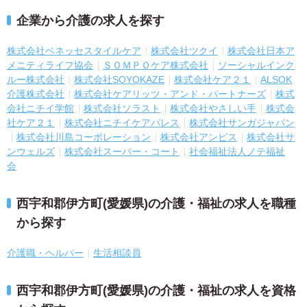
企業から介護の求人を探す
株式会社ベネッセスタイルケア
株式会社ツクイ
株式会社日本ア
メニティライフ協会
ＳＯＭＰＯケア株式会社
ソーシャルインク
ルー株式会社
株式会社SOYOKAZE
株式会社ケア２１
ALSOK
介護株式会社
株式会社ケアリッツ・アンド・パートナーズ
株式
会社ニチイ学館
株式会社ソラスト
株式会社やさしい手
株式会
社ケア２１
株式会社ニチイケアパレス
株式会社サンガジャパン
株式会社川島コーポレーション
株式会社アンビス
株式会社サ
ンウェルズ
株式会社スーパー・コート
社会福祉法人ノテ福祉
会
西宇和郡伊方町(愛媛県)の介護・福祉の求人を職種
から探す
介護職・ヘルパー
生活相談員
西宇和郡伊方町(愛媛県)の介護・福祉の求人を資格