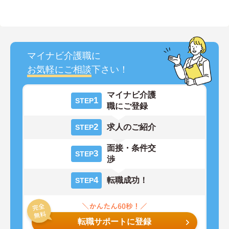
マイナビ介護職に
お気軽にご相談
下さい！
マイナビ介護
1
STEP
職にご登録
2
求人のご紹介
STEP
面接・条件交
3
STEP
渉
4
転職成功！
STEP
転職サポートに登録