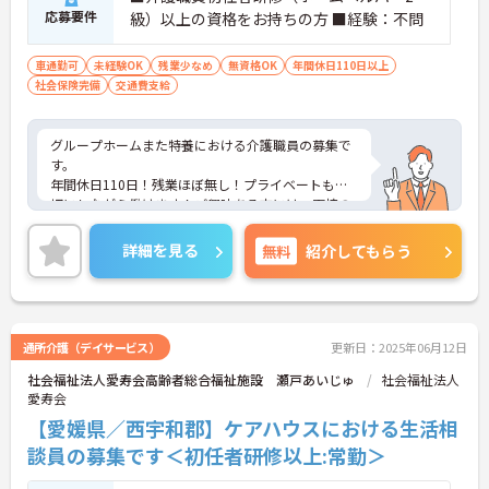
応募要件
級）以上の資格をお持ちの方 ■経験：不問
車通勤可
未経験OK
残業少なめ
無資格OK
年間休日110日以上
社会保険完備
交通費支給
グループホームまた特養における介護職員の募集で
す。
年間休日110日！残業ほぼ無し！プライベートも大
切にしながら働けます！ご興味ある方には、面接の
ポイントなど、さらに詳細をお話致しますのでお気
軽にご相談ください。
詳細を見る
無料
紹介してもらう
通所介護（デイサービス）
更新日：2025年06月12日
社会福祉法人愛寿会高齢者総合福祉施設 瀬戸あいじゅ
社会福祉法人
愛寿会
【愛媛県／西宇和郡】ケアハウスにおける生活相
談員の募集です＜初任者研修以上:常勤＞