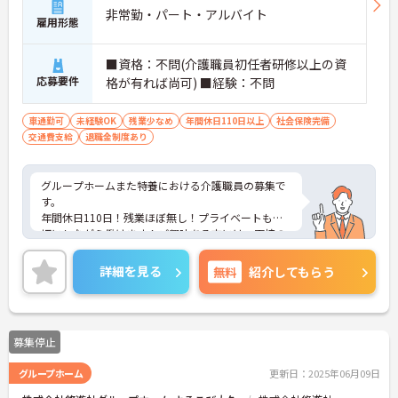
非常勤・パート・アルバイト
雇用形態
■資格：不問(介護職員初任者研修以上の資
応募要件
格が有れば尚可) ■経験：不問
車通勤可
未経験OK
残業少なめ
年間休日110日以上
社会保険完備
交通費支給
退職金制度あり
グループホームまた特養における介護職員の募集で
す。
年間休日110日！残業ほぼ無し！プライベートも大
切にしながら働けます！ご興味ある方には、面接の
ポイントなど、さらに詳細をお話致しますのでお気
軽にご相談ください。
詳細を見る
無料
紹介してもらう
募集停止
グループホーム
更新日：2025年06月09日