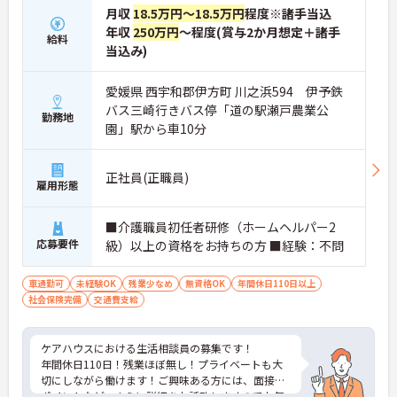
月収
18.5万円～18.5万円
程度※諸手当込
年収
250万円
～程度(賞与2か月想定＋諸手
給料
当込み)
愛媛県 西宇和郡伊方町 川之浜594 伊予鉄
バス三崎行きバス停「道の駅瀬戸農業公
勤務地
園」駅から車10分
正社員(正職員)
雇用形態
■介護職員初任者研修（ホームヘルパー2
応募要件
級）以上の資格をお持ちの方 ■経験：不問
車通勤可
未経験OK
残業少なめ
無資格OK
年間休日110日以上
社会保険完備
交通費支給
ケアハウスにおける生活相談員の募集です！
年間休日110日！残業ほぼ無し！プライベートも大
切にしながら働けます！ご興味ある方には、面接の
ポイントなど、さらに詳細をお話致しますのでお気