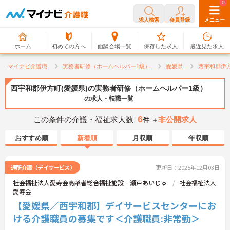
0
0
求人検索
会員登録
メニュー
ホーム
初めての方へ
面談会場一覧
保存した求人
最近見た求人
マイナビ介護職
実務者研修（ホームヘルパー1級）
愛媛県
西宇和郡伊
西宇和郡伊方町(愛媛県)の実務者研修（ホームヘルパー1級）
の求人・転職一覧
6
この条件の介護・福祉求人数
非公開求人
件 ＋
おすすめ順
新着順
月収順
年収順
通所介護（デイサービス）
更新日：2025年12月03日
社会福祉法人愛寿会高齢者総合福祉施設 瀬戸あいじゅ
社会福祉法人
愛寿会
【愛媛県／西宇和郡】デイサービスセンターにお
ける介護職員の募集です＜介護職員:非常勤＞