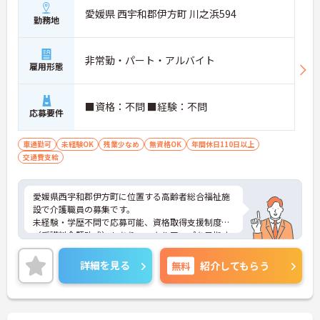
愛媛県 西宇和郡伊方町 川之浜594
勤務地
非常勤・パート・アルバイト
雇用形態
■資格：不問 ■経験：不問
応募要件
車通勤可
未経験OK
残業少なめ
無資格OK
年間休日110日以上
交通費支給
愛媛県西宇和郡伊方町に位置する高齢者総合福祉施
設で介護職員の募集です。
未経験・学歴不問で応募可能、資格取得支援制度
（受講料全額助成）もあり、スキルアップを目指す
方に最適です。通勤面では、マイカー通勤可・無料
駐車場ありで安心。海を望むロケーションで、気持
詳細を見る
無料
紹介してもらう
ちよく働ける職場です。地域福祉に貢献しながら、
安定した環境で働きたい方におすすめです。
ご興味のある方には、面接対策ポイントなどさらに
詳細をお話いたしますので、お気軽にご相談くださ