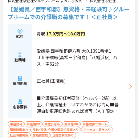
株式会社悠遊社グループホーム よろこび大久
株式会社悠遊社
【愛媛県／西宇和郡】無資格・未経験可♪グルー
プホームでの介護職の募集です！＜正社員＞
月収
17.0万円～18.0万円
給料
愛媛県 西宇和郡伊方町 大久1391番地1
ＪＲ予讃線(高松－宇和島)「八幡浜駅」バ
勤務地
ス・車62分
正社員(正職員)
雇用形態
■介護職員初任者研修（ヘルパー2級）以
上、介護福祉士 いずれかあれば尚可■普
応募要件
通自動車運転免許あれば尚可（ＡＴ限定
可）■無資格可■経験不問
車通勤可
未経験OK
残業少なめ
無資格OK
資格取得サポート
研修制度あり
産休･育休･介護休暇取得実績あり
ボーナス・賞与あり
社会保険完備
交通費支給
退職金制度あり