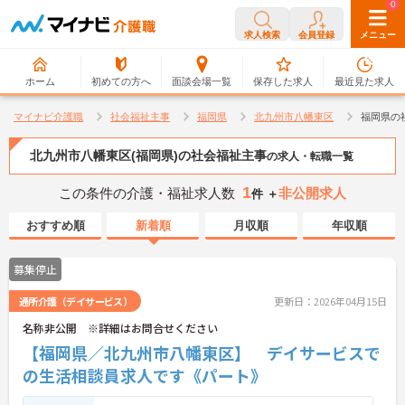
0
0
求人検索
会員登録
メニュー
ホーム
初めての方へ
面談会場一覧
保存した求人
最近見た求人
マイナビ介護職
社会福祉主事
福岡県
北九州市八幡東区
福岡県の
北九州市八幡東区(福岡県)の社会福祉主事
の求人・転職一覧
1
この条件の介護・福祉求人数
非公開求人
件 ＋
おすすめ順
新着順
月収順
年収順
募集停止
通所介護（デイサービス）
更新日：2026年04月15日
名称非公開 ※詳細はお問合せください
【福岡県／北九州市八幡東区】 デイサービスで
の生活相談員求人です《パート》