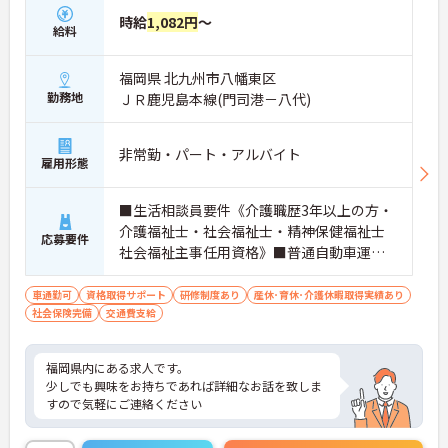
時給
1,082円
～
給料
福岡県 北九州市八幡東区
勤務地
ＪＲ鹿児島本線(門司港－八代)
非常勤・パート・アルバイト
雇用形態
■生活相談員要件《介護職歴3年以上の方・
介護福祉士・社会福祉士・精神保健福祉士
応募要件
社会福祉主事任用資格》■普通自動車運転
免許（AT限定可）
車通勤可
資格取得サポート
研修制度あり
産休･育休･介護休暇取得実績あり
社会保険完備
交通費支給
福岡県内にある求人です。
少しでも興味をお持ちであれば詳細なお話を致しま
すので気軽にご連絡ください