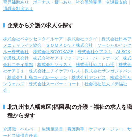
育児補助あり
ボーナス・賞与あり
社会保険完備
交通費支給
退職金制度あり
企業から介護の求人を探す
株式会社ベネッセスタイルケア
株式会社ツクイ
株式会社日本ア
メニティライフ協会
ＳＯＭＰＯケア株式会社
ソーシャルインク
ルー株式会社
株式会社SOYOKAZE
株式会社ケア２１
ALSOK
介護株式会社
株式会社ケアリッツ・アンド・パートナーズ
株式
会社ニチイ学館
株式会社ソラスト
株式会社やさしい手
株式会
社ケア２１
株式会社ニチイケアパレス
株式会社サンガジャパン
株式会社川島コーポレーション
株式会社アンビス
株式会社サ
ンウェルズ
株式会社スーパー・コート
社会福祉法人ノテ福祉
会
北九州市八幡東区(福岡県)の介護・福祉の求人を職
種から探す
介護職・ヘルパー
生活相談員
看護助手
ケアマネージャー
サ
ービス提供責任者