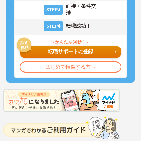
面接・条件交
3
STEP
渉
4
転職成功！
STEP
転職サポートに登録
はじめて転職する方へ