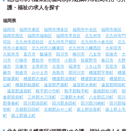
護・福祉の求人を探す
福岡県
福岡市
福岡市東区
福岡市博多区
福岡市中央区
福岡市南区
福岡市西区
福岡市城南区
福岡市早良区
北九州市
北九州市門
司区
北九州市若松区
北九州市戸畑区
北九州市小倉北区
北九
州市小倉南区
北九州市八幡東区
北九州市八幡西区
大牟田市
久留米市
直方市
飯塚市
田川市
柳川市
八女市
筑後市
大
川市
行橋市
豊前市
中間市
小郡市
筑紫野市
春日市
大野
城市
宗像市
太宰府市
古賀市
福津市
うきは市
宮若市
嘉
麻市
朝倉市
みやま市
糸島市
那珂川市
糟屋郡宇美町
糟屋
郡篠栗町
糟屋郡志免町
糟屋郡須惠町
糟屋郡新宮町
糟屋郡久
山町
糟屋郡粕屋町
遠賀郡芦屋町
遠賀郡水巻町
遠賀郡岡垣町
遠賀郡遠賀町
鞍手郡小竹町
鞍手郡鞍手町
嘉穂郡桂川町
朝
倉郡筑前町
三井郡大刀洗町
三潴郡大木町
八女郡広川町
田川
郡香春町
田川郡添田町
田川郡糸田町
田川郡川崎町
田川郡福
智町
京都郡苅田町
京都郡みやこ町
築上郡吉富町
築上郡上毛
町
築上郡築上町