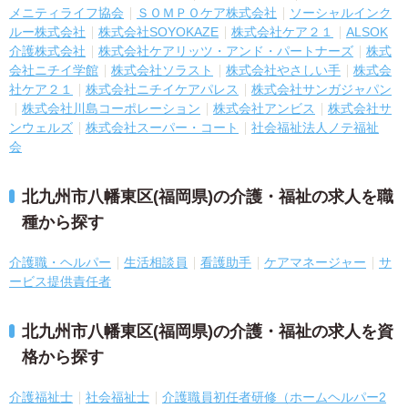
メニティライフ協会
ＳＯＭＰＯケア株式会社
ソーシャルインク
ルー株式会社
株式会社SOYOKAZE
株式会社ケア２１
ALSOK
介護株式会社
株式会社ケアリッツ・アンド・パートナーズ
株式
会社ニチイ学館
株式会社ソラスト
株式会社やさしい手
株式会
社ケア２１
株式会社ニチイケアパレス
株式会社サンガジャパン
株式会社川島コーポレーション
株式会社アンビス
株式会社サ
ンウェルズ
株式会社スーパー・コート
社会福祉法人ノテ福祉
会
北九州市八幡東区(福岡県)の介護・福祉の求人を職
種から探す
介護職・ヘルパー
生活相談員
看護助手
ケアマネージャー
サ
ービス提供責任者
北九州市八幡東区(福岡県)の介護・福祉の求人を資
格から探す
介護福祉士
社会福祉士
介護職員初任者研修（ホームヘルパー2