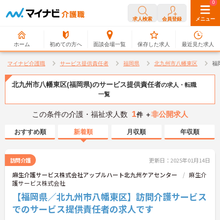
0
0
求人検索
会員登録
メニュー
ホーム
初めての方へ
面談会場一覧
保存した求人
最近見た求人
マイナビ介護職
サービス提供責任者
福岡県
北九州市八幡東区
福
北九州市八幡東区(福岡県)のサービス提供責任者
の求人・転職
一覧
1
この条件の介護・福祉求人数
非公開求人
件 ＋
おすすめ順
新着順
月収順
年収順
訪問介護
更新日：2025年01月14日
麻生介護サービス株式会社アップルハート北九州ケアセンター
麻生介
護サービス株式会社
【福岡県／北九州市八幡東区】訪問介護サービス
でのサービス提供責任者の求人です