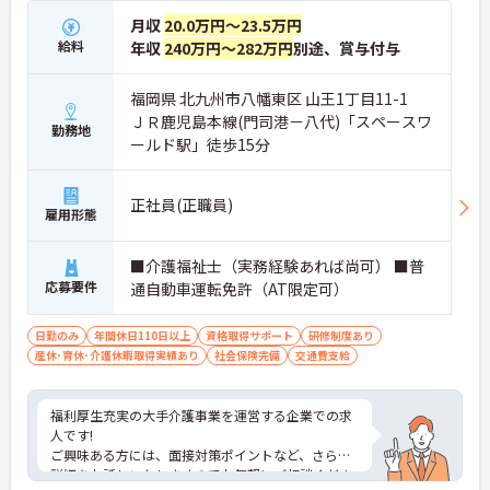
月収
20.0万円～23.5万円
給料
年収
240万円～282万円
別途、賞与付与
福岡県 北九州市八幡東区 山王1丁目11-1
ＪＲ鹿児島本線(門司港－八代)「スペースワ
勤務地
ールド駅」徒歩15分
正社員(正職員)
雇用形態
■介護福祉士（実務経験あれば尚可） ■普
応募要件
通自動車運転免許（AT限定可）
日勤のみ
年間休日110日以上
資格取得サポート
研修制度あり
産休･育休･介護休暇取得実績あり
社会保険完備
交通費支給
福利厚生充実の大手介護事業を運営する企業での求
人です!
ご興味ある方には、面接対策ポイントなど、さらに
詳細をお話しいたしますのでお気軽にご相談くださ