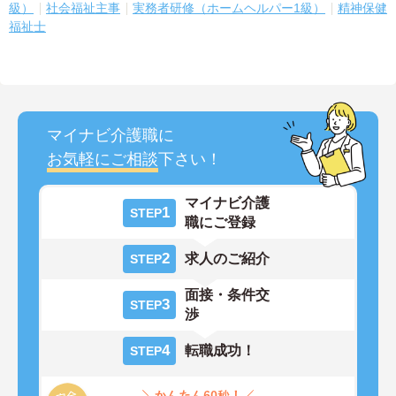
級）
社会福祉主事
実務者研修（ホームヘルパー1級）
精神保健
福祉士
マイナビ介護職に
お気軽にご相談
下さい！
マイナビ介護
1
STEP
職にご登録
2
求人のご紹介
STEP
面接・条件交
3
STEP
渉
4
転職成功！
STEP