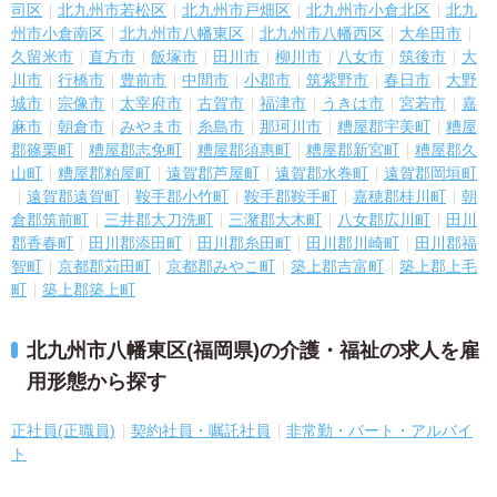
司区
北九州市若松区
北九州市戸畑区
北九州市小倉北区
北九
州市小倉南区
北九州市八幡東区
北九州市八幡西区
大牟田市
久留米市
直方市
飯塚市
田川市
柳川市
八女市
筑後市
大
川市
行橋市
豊前市
中間市
小郡市
筑紫野市
春日市
大野
城市
宗像市
太宰府市
古賀市
福津市
うきは市
宮若市
嘉
麻市
朝倉市
みやま市
糸島市
那珂川市
糟屋郡宇美町
糟屋
郡篠栗町
糟屋郡志免町
糟屋郡須惠町
糟屋郡新宮町
糟屋郡久
山町
糟屋郡粕屋町
遠賀郡芦屋町
遠賀郡水巻町
遠賀郡岡垣町
遠賀郡遠賀町
鞍手郡小竹町
鞍手郡鞍手町
嘉穂郡桂川町
朝
倉郡筑前町
三井郡大刀洗町
三潴郡大木町
八女郡広川町
田川
郡香春町
田川郡添田町
田川郡糸田町
田川郡川崎町
田川郡福
智町
京都郡苅田町
京都郡みやこ町
築上郡吉富町
築上郡上毛
町
築上郡築上町
北九州市八幡東区(福岡県)の介護・福祉の求人を雇
用形態から探す
正社員(正職員)
契約社員・嘱託社員
非常勤・パート・アルバイ
ト