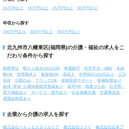
15万円以上
20万円以上
25万円以上
30万円以上
年収から探す
250万円以上
300万円以上
350万円以上
北九州市八幡東区(福岡県)の介護・福祉の求人をこ
だわり条件から探す
夜勤専従
駅から徒歩10分以内
車通勤可
住宅手当・補助
未経
験OK
管理職求人
無資格OK
高収入
年間休日110日以上
土日
祝休
日勤のみ
ブランクOK
資格取得サポート
研修制度あり
産休･育休･介護休暇取得実績あり
新卒OK
残業少なめ
託児所・
育児補助あり
ボーナス・賞与あり
社会保険完備
交通費支給
退職金制度あり
企業から介護の求人を探す
株式会社ベネッセスタイルケア
株式会社ツクイ
株式会社日本ア