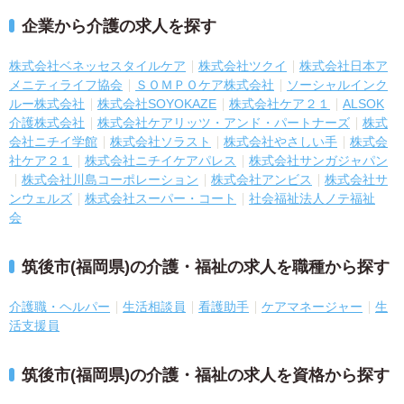
企業から介護の求人を探す
株式会社ベネッセスタイルケア
株式会社ツクイ
株式会社日本ア
メニティライフ協会
ＳＯＭＰＯケア株式会社
ソーシャルインク
ルー株式会社
株式会社SOYOKAZE
株式会社ケア２１
ALSOK
介護株式会社
株式会社ケアリッツ・アンド・パートナーズ
株式
会社ニチイ学館
株式会社ソラスト
株式会社やさしい手
株式会
社ケア２１
株式会社ニチイケアパレス
株式会社サンガジャパン
株式会社川島コーポレーション
株式会社アンビス
株式会社サ
ンウェルズ
株式会社スーパー・コート
社会福祉法人ノテ福祉
会
筑後市(福岡県)の介護・福祉の求人を職種から探す
介護職・ヘルパー
生活相談員
看護助手
ケアマネージャー
生
活支援員
筑後市(福岡県)の介護・福祉の求人を資格から探す