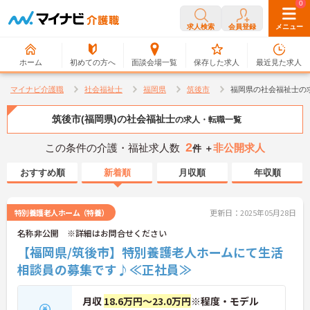
0
0
求人検索
会員登録
メニュー
ホーム
初めての方へ
面談会場一覧
保存した求人
最近見た求人
マイナビ介護職
社会福祉士
福岡県
筑後市
福岡県の社会福祉士の
筑後市(福岡県)の社会福祉士
の求人・転職一覧
2
この条件の介護・福祉求人数
非公開求人
件 ＋
おすすめ順
新着順
月収順
年収順
特別養護老人ホーム（特養）
更新日：2025年05月28日
名称非公開 ※詳細はお問合せください
【福岡県/筑後市】特別養護老人ホームにて生活
相談員の募集です♪≪正社員≫
月収
18.6万円～23.0万円
※程度・モデル