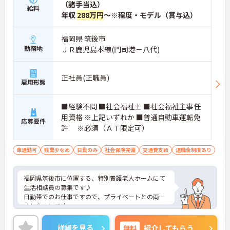
（諸手当込）
給料
年収
288万円
～※程度・モデル（賞与込）
福岡県 筑後市
勤務地
ＪＲ鹿児島本線(門司港－八代)
正社員(正職員)
雇用形態
■経験不問 ■社会福祉士 ■社会福祉主事任
用資格 ※上記いずれか ■普通自動車運転免
応募要件
許 ※必須（ＡＴ限定可）
車通勤可
残業少なめ
日勤のみ
社会保険完備
交通費支給
退職金制度あり
福岡県筑後市に位置する、特別養護老人ホームにて
生活相談員の募集です♪
日勤帯でのお仕事ですので、プライベートとの両方
もしやすいです。
ご興味ある方には、面接のポイントなど、さらに詳
細をお話致しますのでお気軽にご相談ください。
詳細を見る
無料
紹介してもらう