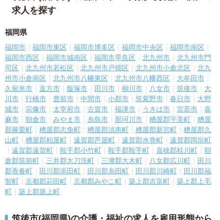
求人を探す
福岡県
福岡市
福岡市東区
福岡市博多区
福岡市中央区
福岡市南区
福岡市西区
福岡市城南区
福岡市早良区
北九州市
北九州市門
司区
北九州市若松区
北九州市戸畑区
北九州市小倉北区
北九
州市小倉南区
北九州市八幡東区
北九州市八幡西区
大牟田市
久留米市
直方市
飯塚市
田川市
柳川市
八女市
筑後市
大
川市
行橋市
豊前市
中間市
小郡市
筑紫野市
春日市
大野
城市
宗像市
太宰府市
古賀市
福津市
うきは市
宮若市
嘉
麻市
朝倉市
みやま市
糸島市
那珂川市
糟屋郡宇美町
糟屋
郡篠栗町
糟屋郡志免町
糟屋郡須惠町
糟屋郡新宮町
糟屋郡久
山町
糟屋郡粕屋町
遠賀郡芦屋町
遠賀郡水巻町
遠賀郡岡垣町
遠賀郡遠賀町
鞍手郡小竹町
鞍手郡鞍手町
嘉穂郡桂川町
朝
倉郡筑前町
三井郡大刀洗町
三潴郡大木町
八女郡広川町
田川
郡香春町
田川郡添田町
田川郡糸田町
田川郡川崎町
田川郡福
智町
京都郡苅田町
京都郡みやこ町
築上郡吉富町
築上郡上毛
町
築上郡築上町
筑後市(福岡県)の介護・福祉の求人を雇用形態から