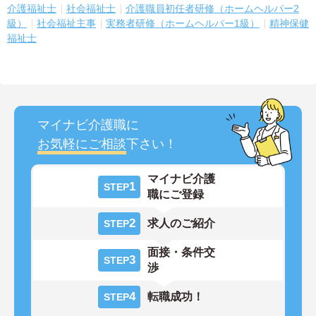
介護福祉士
社会福祉士
介護職員初任者研修（ホームヘルパー2
級）
社会福祉主事
実務者研修（ホームヘルパー1級）
精神保健
福祉士
マイナビ介護職に
お気軽にご相談
下さい！
マイナビ介護
1
STEP
職にご登録
2
求人のご紹介
STEP
面接・条件交
3
STEP
渉
4
転職成功！
STEP