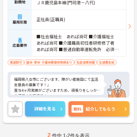
勤務地
ＪＲ鹿児島本線(門司港－八代)
正社員(正職員)
雇用形態
■社会福祉士 あれば尚可 ■介護福祉士
あれば尚可 ■介護職員初任者研修修了者
応募要件
あれば尚可 ■普通自動車運転免許 必須
（ＡＴ限定可）
車通勤可
産休･育休･介護休暇取得実績あり
社会保険完備
交通費支給
福岡県八女市にございます、障がい者施設にて生活
支援員の募集です！」
賞与4ヶ月実績がございますため、頑張りをしっか
り評価する環境です。
ご興味のある方は、マイナビ介護職までお問い合わ
せください。
詳細を見る
無料
紹介してもらう
2
件中 1-2件を表示