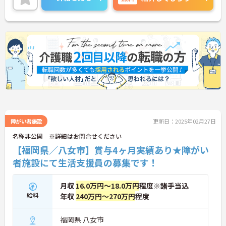
障がい者施設
更新日：2025年02月27日
名称非公開 ※詳細はお問合せください
【福岡県／八女市】賞与4ヶ月実績あり★障がい
者施設にて生活支援員の募集です！
月収
16.0万円～18.0万円
程度※諸手当込
給料
年収
240万円～270万円
程度
福岡県 八女市