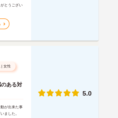
りがとうござい
る
代
|
女性
感のある対
5.0
活動が出来た事
ざいました。