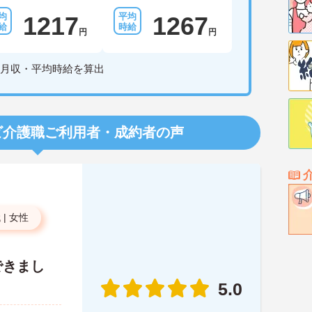
1217
1267
円
円
月収・平均時給を算出
ビ介護職
ご利用者・成約者の声
代
|
女性
できまし
5.0