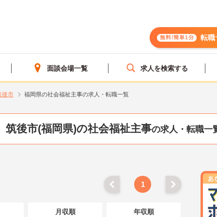
転職
無料!簡単1分
面談会場一覧
求人を検索する
筑後市
福岡県の社会福祉主事の求人・転職一覧
筑後市(福岡県)の社会福祉主事
の求人・転職一
1
月収順
年収順