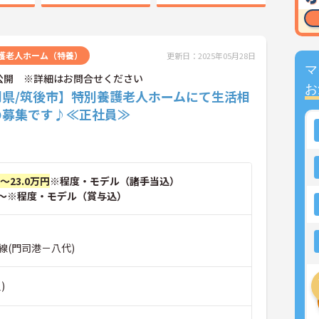
護老人ホーム（特養）
更新日：2025年05月28日
マ
公開 ※詳細はお問合せください
お
岡県/筑後市】特別養護老人ホームにて生活相
の募集です♪≪正社員≫
円～23.0万円
※程度・モデル（諸手当込）
～※程度・モデル（賞与込）
線(門司港－八代)
)