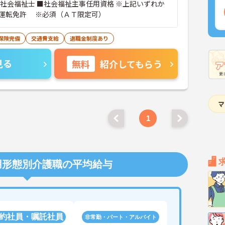
運転免許 ※必須（ＡＴ限定可）
保険完備
交通費支給
退職金制度あり
見る
無料
紹介してもらう
1
用形態別介護職の平均給与
約社員・嘱託社員
非常勤・パート・アルバイト