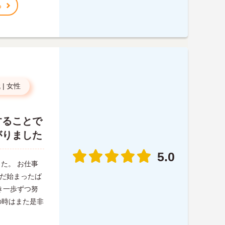
る
代
|
女性
することで
がりました
5.0
た。 お仕事
まだ始まったば
き一歩ずつ努
その時はまた是非