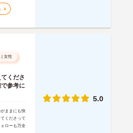
る
代
|
女性
えてくださ
確で参考に
5.0
わがままにも快
ってくださって
フォローも万全