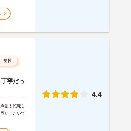
る
代
|
男性
り丁寧だっ
4.4
直今後も転職し
お願いしたいで