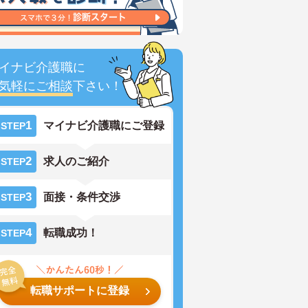
イナビ介護職に
気軽にご相談
下さい！
1
マイナビ介護職にご登録
STEP
2
求人のご紹介
STEP
3
面接・条件交渉
STEP
4
転職成功！
STEP
転職サポートに登録