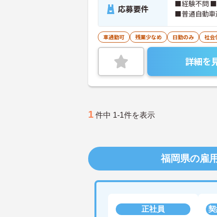
■経験不問 ■社会福祉士 ■社会福祉主事任用資格 ※上記いずれか
応募要件
■普通自動車
車通勤可
残業少なめ
日勤のみ
社会
詳細を
1
件中 1-1件を表示
福岡県の雇
正社員
契