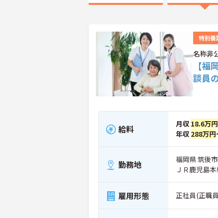
特別養
名称非
【福
談員
月収
18.6万
給料
年収
288万円
福岡県 筑後市
勤務地
ＪＲ鹿児島本
雇用形態
正社員(正職員