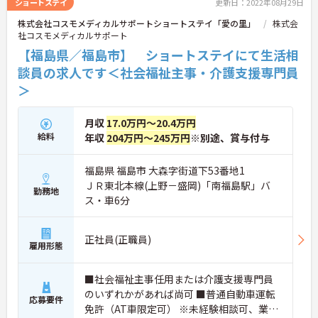
ショートステイ
更新日：2022年08月29日
株式会社コスモメディカルサポートショートステイ「愛の里」
株式会
社コスモメディカルサポート
【福島県／福島市】 ショートステイにて生活相
談員の求人です＜社会福祉主事・介護支援専門員
＞
月収
17.0万円～20.4万円
給料
年収
204万円～245万円
※別途、賞与付与
福島県 福島市 大森字街道下53番地1
ＪＲ東北本線(上野－盛岡)「南福島駅」バ
勤務地
ス・車6分
正社員(正職員)
雇用形態
■社会福祉主事任用または介護支援専門員
のいずれかがあれば尚可 ■普通自動車運転
応募要件
免許（AT車限定可） ※未経験相談可、業務