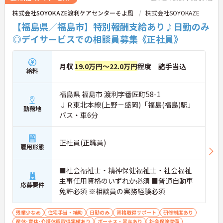
株式会社SOYOKAZE渡利ケアセンターそよ風
株式会社SOYOKAZE
【福島県／福島市】特別報酬支給あり♪日勤のみ
◎デイサービスでの相談員募集《正社員》
月収
19.0万円～22.0万円
程度 諸手当込
給料
福島県 福島市 渡利字番匠町58-1
ＪＲ東北本線(上野－盛岡)「福島(福島)駅」
勤務地
バス・車6分
正社員(正職員)
雇用形態
■社会福祉士・精神保健福祉士・社会福祉
主事任用資格のいずれか必須 ■普通自動車
応募要件
免許必須 ※相談員の実務経験必須
残業少なめ
住宅手当・補助
日勤のみ
資格取得サポート
研修制度あり
産休･育休･介護休暇取得実績あり
ボーナス・賞与あり
社会保険完備