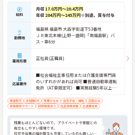
月収
17.0万円～20.4万円
給料
年収
204万円～245万円
※別途、賞与付与
福島県 福島市 大森字街道下53番地
ＪＲ東北本線(上野－盛岡)「南福島駅」バ
勤務地
ス・車6分
正社員(正職員)
雇用形態
■社会福祉主事任用または介護支援専門員
のいずれかがあれば尚可 ■普通自動車運転
応募要件
免許（AT車限定可） ■実務経験5年以上の
介護福祉士有資格者も応募可 ※未経験相談
可、経験があれば尚可
車通勤可
未経験OK
残業少なめ
住宅手当・補助
日勤のみ
資格取得サポート
研修制度あり
社会保険完備
交通費支給
残業もほとんどないので、プライベートや家庭との
両立もしやすい環境です。
住宅手当等の福利厚生も充実しているのも嬉しいポ