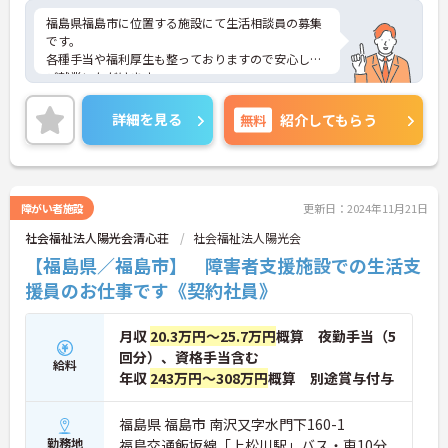
福島県福島市に位置する施設にて生活相談員の募集
です。
各種手当や福利厚生も整っておりますので安心して
ご就業いただけます。
ご興味のある方には、面接対策ポイントなど、さら
に詳細をお話しいたしますので、お気軽にご相談く
詳細を見る
無料
紹介してもらう
ださい。
障がい者施設
更新日：2024年11月21日
社会福祉法人陽光会清心荘
社会福祉法人陽光会
【福島県／福島市】 障害者支援施設での生活支
援員のお仕事です《契約社員》
月収
20.3万円～25.7万円
概算 夜勤手当（5
回分）、資格手当含む
給料
年収
243万円～308万円
概算 別途賞与付与
福島県 福島市 南沢又字水門下160-1
勤務地
福島交通飯坂線「上松川駅」バス・車10分