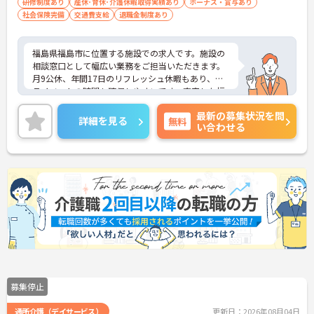
研修制度あり
産休･育休･介護休暇取得実績あり
ボーナス・賞与あり
社会保険完備
交通費支給
退職金制度あり
福島県福島市に位置する施設での求人です。施設の
相談窓口として幅広い業務をご担当いただきます。
月9公休、年間17日のリフレッシュ休暇もあり、プ
ライベートの時間も確保しやすいです。充実した福
利厚生等の待遇面の良さも魅力も魅力です。ご興味
最新の募集状況を問
のある方には、面接対策ポイントなど、さらに詳細
詳細を見る
無料
い合わせる
をお話ししますのでお気軽にご相談ください！
募集停止
通所介護（デイサービス）
更新日：2026年08月04日