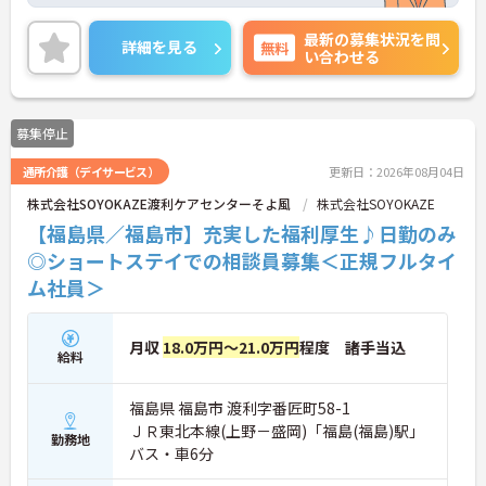
あり、プライベートの時間も確保しやすいです。充
実した福利厚生等の待遇面の良さも魅力も魅力で
最新の募集状況を問
す。ご興味のある方には、面接対策ポイントなど、
詳細を見る
無料
い合わせる
さらに詳細をお話ししますのでお気軽にご相談くだ
さい！
募集停止
通所介護（デイサービス）
更新日：2026年08月04日
株式会社SOYOKAZE渡利ケアセンターそよ風
株式会社SOYOKAZE
【福島県／福島市】充実した福利厚生♪日勤のみ
◎ショートステイでの相談員募集＜正規フルタイ
ム社員＞
月収
18.0万円～21.0万円
程度 諸手当込
給料
福島県 福島市 渡利字番匠町58-1
ＪＲ東北本線(上野－盛岡)「福島(福島)駅」
勤務地
バス・車6分