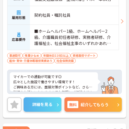
契約社員・嘱託社員
雇用形態
■ホームヘルパー1級、ホームヘルパー2
級、介護職員初任者研修、実務者研修、介
応募要件
護福祉士、社会福祉主事のいずれかあれば
尚可 ■普通自動車免許（必須） ■障がい者
支援の経験があれば尚可 ※無資格、未経験
車通勤可
残業少なめ
年間休日110日以上
資格取得サポート
産休･育休･介護休暇取得実績あり
の方でも相談可
社会保険完備
マイカーでの通勤が可能です◎
広々とした施設で働きやすい環境です！
ご興味ある方には、面接対策ポイントなど、さらに
詳細をお話しいたしますのでお気軽にご相談くださ
い！
詳細を見る
無料
紹介してもらう