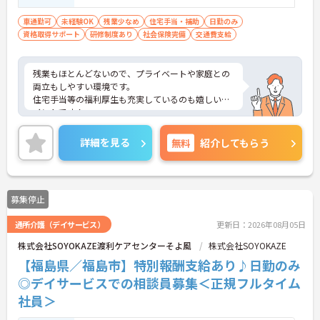
経験があれば尚可
車通勤可
未経験OK
残業少なめ
住宅手当・補助
日勤のみ
資格取得サポート
研修制度あり
社会保険完備
交通費支給
残業もほとんどないので、プライベートや家庭との
両立もしやすい環境です。
住宅手当等の福利厚生も充実しているのも嬉しいポ
イントです！
ご興味ある方には、面接対策ポイントなど、さらに
詳細をお話しいたしますのでお気軽にご相談くださ
詳細を見る
無料
紹介してもらう
い！
募集停止
通所介護（デイサービス）
更新日：2026年08月05日
株式会社SOYOKAZE渡利ケアセンターそよ風
株式会社SOYOKAZE
【福島県／福島市】特別報酬支給あり♪日勤のみ
◎デイサービスでの相談員募集＜正規フルタイム
社員＞