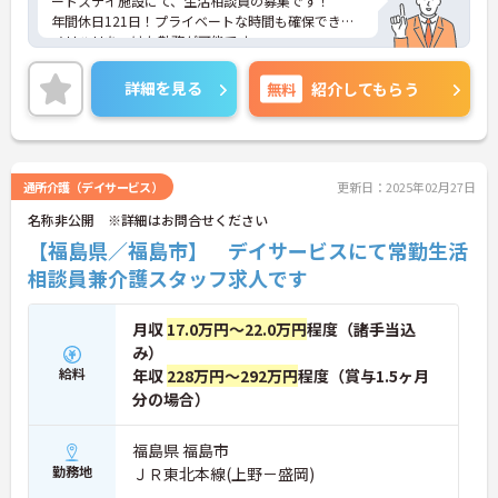
ートステイ施設にて、生活相談員の募集です！
年間休日121日！プライベートな時間も確保でき、
メリハリをつけた勤務が可能です。
賞与が2.9ヵ月分の支給実績がございますので、高い
モチベーションを保ってご就業頂けます♪
詳細を見る
無料
紹介してもらう
ご興味ある方には、面接対策ポイントなど、さらに
詳細をお話しいたしますのでお気軽にご相談くださ
い！
通所介護（デイサービス）
更新日：2025年02月27日
名称非公開 ※詳細はお問合せください
【福島県／福島市】 デイサービスにて常勤生活
相談員兼介護スタッフ求人です
月収
17.0万円～22.0万円
程度（諸手当込
み）
給料
年収
228万円～292万円
程度（賞与1.5ヶ月
分の場合）
福島県 福島市
勤務地
ＪＲ東北本線(上野－盛岡)