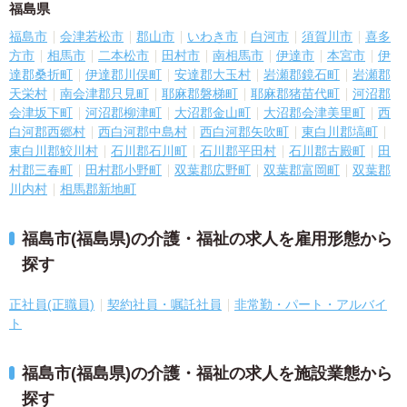
福島県
福島市
会津若松市
郡山市
いわき市
白河市
須賀川市
喜多
方市
相馬市
二本松市
田村市
南相馬市
伊達市
本宮市
伊
達郡桑折町
伊達郡川俣町
安達郡大玉村
岩瀬郡鏡石町
岩瀬郡
天栄村
南会津郡只見町
耶麻郡磐梯町
耶麻郡猪苗代町
河沼郡
会津坂下町
河沼郡柳津町
大沼郡金山町
大沼郡会津美里町
西
白河郡西郷村
西白河郡中島村
西白河郡矢吹町
東白川郡塙町
東白川郡鮫川村
石川郡石川町
石川郡平田村
石川郡古殿町
田
村郡三春町
田村郡小野町
双葉郡広野町
双葉郡富岡町
双葉郡
川内村
相馬郡新地町
福島市(福島県)の介護・福祉の求人を雇用形態から
探す
正社員(正職員)
契約社員・嘱託社員
非常勤・パート・アルバイ
ト
福島市(福島県)の介護・福祉の求人を施設業態から
探す