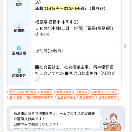
込）
給料
年収
214万円～320万円
程度（賞与込）
福島県 福島市 本町4-23
ＪＲ東北本線(上野－盛岡)「福島(福島)駅」
勤務地
徒歩8分
正社員(正職員)
雇用形態
■社会福祉士、社会福祉主事、精神保健福
祉士のいずれか ■普通自動車免許（AT限定
応募要件
可）
駅から徒歩10分以内
車通勤可
残業少なめ
日勤のみ
年間休日110日以上
産休･育休･介護休暇取得実績あり
社会保険完備
交通費支給
退職金制度あり
福島市にある特別養護老人ホームでの生活相談員兼
介護職員募集です！
日勤のみの勤務になります！
年間休日は120日以上あり、お休みが多め！残業は