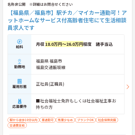
名称非公開 ※詳細はお問合せください
【福島県／福島市】駅チカ／マイカー通勤可！ア
ットホームなサービス付高齢者住宅にて生活相談
員求人です
月収
18.0万円～26.0万円
程度 諸手当込
給料
福島県 福島市
勤務地
福島交通飯坂線
正社員(正職員)
雇用形態
■社会福祉士免許もしくは社会福祉主事お
応募要件
持ちの方
駅から徒歩10分以内
車通勤可
残業少なめ
ブランクOK
社会保険完備
交通費支給