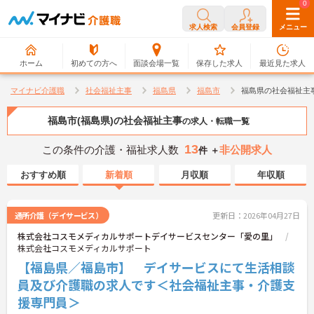
0
0
求人検索
会員登録
メニュー
ホーム
初めての方へ
面談会場一覧
保存した求人
最近見た求人
マイナビ介護職
社会福祉主事
福島県
福島市
福島県の社会福祉主
福島市(福島県)の社会福祉主事
の求人・転職一覧
13
この条件の介護・福祉求人数
非公開求人
件 ＋
おすすめ順
新着順
月収順
年収順
通所介護（デイサービス）
更新日：2026年04月27日
株式会社コスモメディカルサポートデイサービスセンター「愛の里」
株式会社コスモメディカルサポート
【福島県／福島市】 デイサービスにて生活相談
員及び介護職の求人です＜社会福祉主事・介護支
援専門員＞