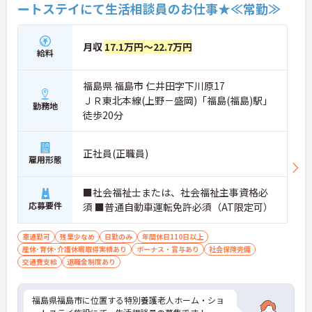
ートステイにて生活相談員のお仕事★≪常勤≫
月収
17.1万円～22.7万円
給料
福島県 福島市 仁井田字下川原17
ＪＲ東北本線(上野－盛岡)「福島(福島)駅」
勤務地
徒歩20分
正社員(正職員)
雇用形態
■社会福祉士または、社会福祉主事資格必
応募要件
須 ■普通自動車運転免許必須（AT限定可）
車通勤可
残業少なめ
日勤のみ
年間休日110日以上
産休･育休･介護休暇取得実績あり
ボーナス・賞与あり
社会保険完備
交通費支給
退職金制度あり
福島県福島市に位置する特別養護老人ホーム・ショ