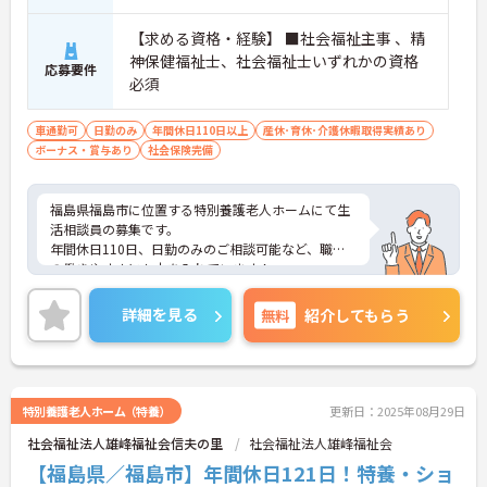
【求める資格・経験】 ■社会福祉主事 、精
神保健福祉士、社会福祉士いずれかの資格
応募要件
必須
車通勤可
日勤のみ
年間休日110日以上
産休･育休･介護休暇取得実績あり
ボーナス・賞与あり
社会保険完備
福島県福島市に位置する特別養護老人ホームにて生
活相談員の募集です。
年間休日110日、日勤のみのご相談可能など、職員
の働きやすさにも力を入れています！
ご興味ある方には、面接対策ポイントなど、さらに
詳細をお話しいたしますのでお気軽にご相談くださ
詳細を見る
無料
紹介してもらう
い。
特別養護老人ホーム（特養）
更新日：2025年08月29日
社会福祉法人雄峰福祉会信夫の里
社会福祉法人雄峰福祉会
【福島県／福島市】年間休日121日！特養・ショ