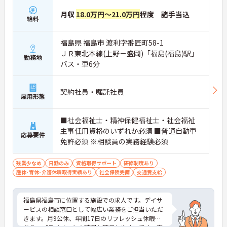
月収
18.0万円～21.0万円
程度 諸手当込
給料
福島県 福島市 渡利字番匠町58-1
ＪＲ東北本線(上野－盛岡)「福島(福島)駅」
勤務地
バス・車6分
契約社員・嘱託社員
雇用形態
■社会福祉士・精神保健福祉士・社会福祉
主事任用資格のいずれか必須 ■普通自動車
応募要件
免許必須 ※相談員の実務経験必須
残業少なめ
日勤のみ
資格取得サポート
研修制度あり
産休･育休･介護休暇取得実績あり
社会保険完備
交通費支給
福島県福島市に位置する施設での求人です。デイサ
ービスの相談窓口として幅広い業務をご担当いただ
きます。月9公休、年間17日のリフレッシュ休暇も