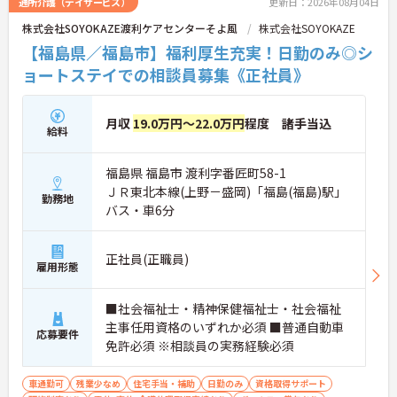
通所介護（デイサービス）
更新日：2026年08月04日
株式会社SOYOKAZE渡利ケアセンターそよ風
株式会社SOYOKAZE
【福島県／福島市】福利厚生充実！日勤のみ◎シ
ョートステイでの相談員募集《正社員》
月収
19.0万円～22.0万円
程度 諸手当込
給料
福島県 福島市 渡利字番匠町58-1
ＪＲ東北本線(上野－盛岡)「福島(福島)駅」
勤務地
バス・車6分
正社員(正職員)
雇用形態
■社会福祉士・精神保健福祉士・社会福祉
主事任用資格のいずれか必須 ■普通自動車
応募要件
免許必須 ※相談員の実務経験必須
車通勤可
残業少なめ
住宅手当・補助
日勤のみ
資格取得サポート