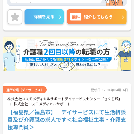
イントです！
ご興味ある方には、面接対策ポイントなど、さらに
詳細をお話しいたしますのでお気軽にご相談くださ
詳細を見る
無料
紹介してもらう
い！
通所介護（デイサービス）
更新日：2026年04月16日
株式会社コスモメディカルサポートデイサービスセンター「さくら館」
株式会社コスモメディカルサポート
【福島県／福島市】 デイサービスにて生活相談
員及び介護職の求人です＜社会福祉主事・介護支
援専門員＞