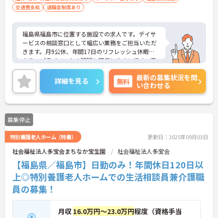
交通費支給
退職金制度あり
福島県福島市に位置する施設での求人です。デイサ
ービスの相談窓口として幅広い業務をご担当いただ
きます。月9公休、年間17日のリフレッシュ休暇も
あり、プライベートの時間も確保しやすいです。充
実した福利厚生等の待遇面の良さも魅力も魅力で
最新の募集状況を問
す。ご興味のある方には、面接対策ポイントなど、
詳細を見る
無料
い合わせる
さらに詳細をお話ししますのでお気軽にご相談くだ
さい！
募集停止
特別養護老人ホーム（特養）
更新日：2025年09月03日
社会福祉法人多宝会まちなか宝生園
社会福祉法人多宝会
【福島県／福島市】日勤のみ！年間休日120日以
上◎特別養護老人ホームでの生活相談員兼介護職
員の募集！
月収
16.0万円～23.0万円
程度（資格手当