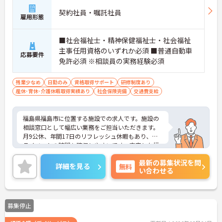
契約社員・嘱託社員
雇用形態
■社会福祉士・精神保健福祉士・社会福祉
主事任用資格のいずれか必須 ■普通自動車
応募要件
免許必須 ※相談員の実務経験必須
残業少なめ
日勤のみ
資格取得サポート
研修制度あり
産休･育休･介護休暇取得実績あり
社会保険完備
交通費支給
福島県福島市に位置する施設での求人です。施設の
相談窓口として幅広い業務をご担当いただきます。
月9公休、年間17日のリフレッシュ休暇もあり、プ
ライベートの時間も確保しやすいです。充実した福
利厚生等の待遇面の良さも魅力も魅力です。ご興味
最新の募集状況を問
のある方には、面接対策ポイントなど、さらに詳細
詳細を見る
無料
い合わせる
をお話ししますのでお気軽にご相談ください！
募集停止