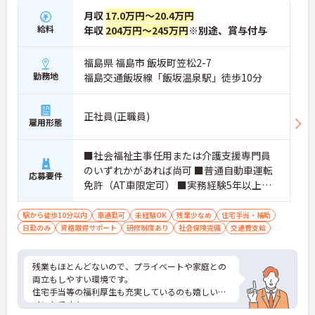
月収
17.0万円～20.4万円
給料
年収
204万円～245万円
※別途、賞与付与
福島県 福島市 飯坂町笠松2-7
勤務地
福島交通飯坂線「飯坂温泉駅」徒歩10分
正社員(正職員)
雇用形態
■社会福祉主事任用または介護支援専門員
のいずれかがあれば尚可 ■普通自動車運転
応募要件
免許（AT車限定可） ■実務経験5年以上の
介護福祉士有資格者も応募可 ※未経験相談
可、経験があれば尚可
駅から徒歩10分以内
車通勤可
未経験OK
残業少なめ
住宅手当・補助
日勤のみ
資格取得サポート
研修制度あり
社会保険完備
交通費支給
残業もほとんどないので、プライベートや家庭との
両立もしやすい環境です。
住宅手当等の福利厚生も充実しているのも嬉しいポ
イントです！