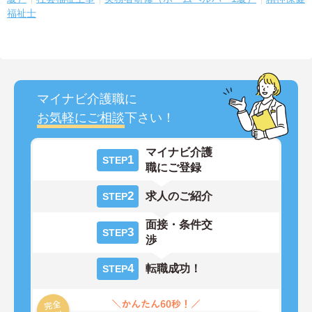
福祉士
マイナビ介護職に
お気軽にご相談
下さい！
マイナビ介護
1
STEP
職にご登録
2
求人のご紹介
STEP
面接・条件交
3
STEP
渉
4
転職成功！
STEP