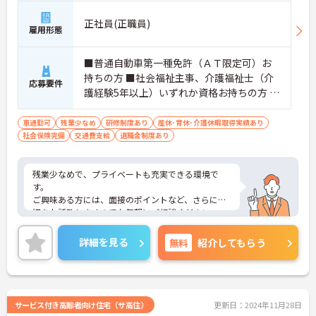
正社員(正職員)
雇用形態
■普通自動車第一種免許（ＡＴ限定可）お
持ちの方 ■社会福祉主事、介護福祉士（介
応募要件
護経験5年以上）いずれか資格お持ちの方 ※
未経験者応相談
車通勤可
残業少なめ
研修制度あり
産休･育休･介護休暇取得実績あり
社会保険完備
交通費支給
退職金制度あり
残業少なめで、プライベートも充実できる環境で
す。
ご興味ある方には、面接のポイントなど、さらに詳
細をお話致しますのでお気軽にご相談ください。
詳細を見る
無料
紹介してもらう
サービス付き高齢者向け住宅（サ高住）
更新日：2024年11月28日