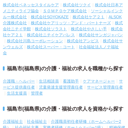
株式会社ベネッセスタイルケア
株式会社ツクイ
株式会社日本ア
メニティライフ協会
ＳＯＭＰＯケア株式会社
ソーシャルインク
ルー株式会社
株式会社SOYOKAZE
株式会社ケア２１
ALSOK
介護株式会社
株式会社ケアリッツ・アンド・パートナーズ
株式
会社ニチイ学館
株式会社ソラスト
株式会社やさしい手
株式会
社ケア２１
株式会社ニチイケアパレス
株式会社サンガジャパン
株式会社川島コーポレーション
株式会社アンビス
株式会社サ
ンウェルズ
株式会社スーパー・コート
社会福祉法人ノテ福祉
会
福島市(福島県)の介護・福祉の求人を職種から探す
介護職・ヘルパー
生活相談員
看護助手
ケアマネージャー
サ
ービス提供責任者
児童発達支援管理責任者
サービス管理責任者
生活支援員
管理者
福島市(福島県)の介護・福祉の求人を資格から探す
介護福祉士
社会福祉士
介護職員初任者研修（ホームヘルパー2
級）
社会福祉主事
実務者研修（ホームヘルパー1級）
精神保健