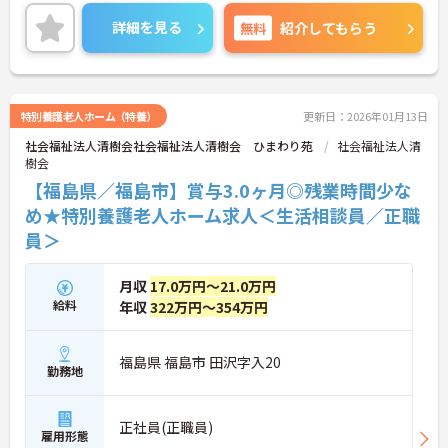
ご興味ある方には、面接対策ポイントなど、さらに
詳細をお話しいたしますのでお気軽にご相談くださ
詳細を見る
無料
紹介してもらう
い！
特別養護老人ホーム（特養）
更新日：2026年01月13日
社会福祉法人清樹会社会福祉法人清樹会 ひまわり苑
社会福祉法人清
樹会
【福島県／福島市】賞与3.0ヶ月◎残業時間少な
め★特別養護老人ホーム求人＜生活相談員／正職
員＞
月収
17.0万円～21.0万円
給料
年収
322万円～354万円
福島県 福島市 田沢字入20
勤務地
正社員(正職員)
雇用形態