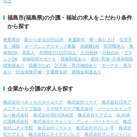
以上
福島市(福島県)の介護・福祉の求人をこだわり条件
から探す
夜勤専従
駅から徒歩10分以内
車通勤可
寮・借り上げ
住宅手
当・補助
オープニングスタッフ募集
未経験OK
管理職求人
無
資格OK
高収入
年間休日110日以上
土日祝休
日勤のみ
ブラ
ンクOK
資格取得サポート
研修制度あり
産休･育休･介護休暇取
得実績あり
残業少なめ
託児所・育児補助あり
ボーナス・賞与
あり
社会保険完備
交通費支給
退職金制度あり
企業から介護の求人を探す
株式会社ベネッセスタイルケア
株式会社ツクイ
株式会社日本ア
メニティライフ協会
ＳＯＭＰＯケア株式会社
ソーシャルインク
ルー株式会社
株式会社SOYOKAZE
株式会社ケア２１
ALSOK
介護株式会社
株式会社ケアリッツ・アンド・パートナーズ
株式
会社ニチイ学館
株式会社ソラスト
株式会社やさしい手
株式会
社ケア２１
株式会社ニチイケアパレス
株式会社サンガジャパン