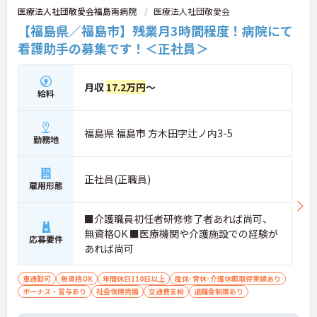
医療法人社団敬愛会福島南病院
医療法人社団敬愛会
【福島県／福島市】残業月3時間程度！病院にて
看護助手の募集です！＜正社員＞
月収
17.2万円
～
給料
福島県 福島市 方木田字辻ノ内3-5
勤務地
正社員(正職員)
雇用形態
■介護職員初任者研修修了者あれば尚可、
無資格OK ■医療機関や介護施設での経験が
応募要件
あれば尚可
車通勤可
無資格OK
年間休日110日以上
産休･育休･介護休暇取得実績あり
ボーナス・賞与あり
社会保険完備
交通費支給
退職金制度あり