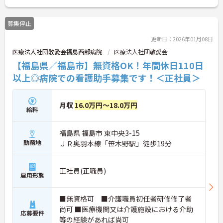
募集停止
更新日：2026年01月08日
医療法人社団敬愛会福島西部病院
医療法人社団敬愛会
【福島県／福島市】無資格OK！年間休日110日
以上◎病院での看護助手募集です！＜正社員＞
月収
16.0万円～18.0万円
給料
福島県 福島市 東中央3-15
勤務地
ＪＲ奥羽本線「笹木野駅」徒歩19分
正社員(正職員)
雇用形態
■無資格可 ■介護職員初任者研修修了者
尚可 ■医療機関又は介護施設における介助
応募要件
等の経験があれば尚可