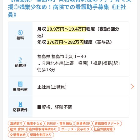
援◎残業少なめ！病院での看護助手募集《正社
員》
月収
18.9万円～19.4万円
程度（夜勤5回分
込）
給料
年収
276万円～282万円
程度（賞与込）
福島県 福島市 北町1－40
ＪＲ東北本線(上野－盛岡)「福島(福島)駅」
勤務地
徒歩13分
正社員(正職員)
雇用形態
■資格、経験不問
応募要件
車通勤可
残業少なめ
託児所・育児補助
無資格OK
資格取得サポート
産休･育休･介護休暇取得実績あり
ボーナス・賞与あり
社会保険完備
交通費支給
退職金制度あり