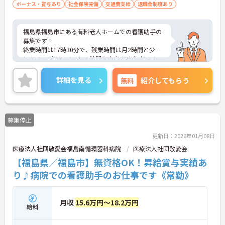
ボーナス・賞与あり
社会保険完備
交通費支給
退職金制度あり
福島県福島市にある有料老人ホームでの看護助手の
募集です！
終業時間は17時30分で、残業時間は月2時間と少な
いので、プライベートの時間を充実させやすいで
す！
単身用住宅制度あり、マイカー通勤OK、駐車場付き
詳細を見る
無料
紹介してもらう
と、勤務しやすい環境が整っています◎
ご興味がある方はご面接のポイントをお伝えします
ので、お気軽にお問い合わせください！
募集停止
更新日：2026年01月08日
医療法人社団敬愛会福島南循環器科病院
医療法人社団敬愛会
【福島県／福島市】無資格OK！昇給賞与実績あ
り♪病院での看護助手のお仕事です《常勤》
月収
15.6万円～18.2万円
給料