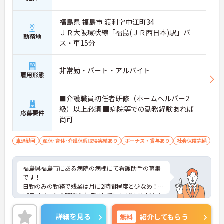
福島県 福島市 渡利字中江町34
ＪＲ大阪環状線「福島(ＪＲ西日本)駅」バ
勤務地
ス・車15分
非常勤・パート・アルバイト
雇用形態
■介護職員初任者研修（ホームヘルパー2
級）以上必須 ■病院等での勤務経験あれば
応募要件
尚可
車通勤可
産休･育休･介護休暇取得実績あり
ボーナス・賞与あり
社会保険完備
福島県福島市にある病院の病棟にて看護助手の募集
です！
日勤のみの勤務で残業は月に2時間程度と少なめ！
プライベートの時間を大切にしていただけます◎昇
給賞与の支給実績がございますので、高いモチベー
ションを保ってご就業頂けます♪
詳細を見る
無料
紹介してもらう
ご興味のある方には、面接対策ポイントなど、さら