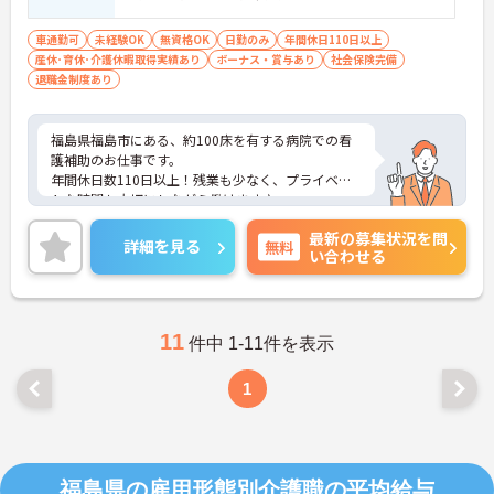
車通勤可
未経験OK
無資格OK
日勤のみ
年間休日110日以上
産休･育休･介護休暇取得実績あり
ボーナス・賞与あり
社会保険完備
退職金制度あり
福島県福島市にある、約100床を有する病院での看
護補助のお仕事です。
年間休日数110日以上！残業も少なく、プライベー
トな時間も大切にしながら働けます♪
ご興味ある方には、面接のポイントなど、さらに詳
最新の募集状況を問
細をお話致しますのでお気軽にご相談ください。
詳細を見る
無料
い合わせる
11
件中 1-11件を表示
1
福島県の雇用形態別介護職の平均給与