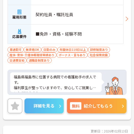
契約社員・嘱託社員
雇用形態
■免許・資格・経験不問
応募要件
車通勤可
無資格OK
日勤のみ
年間休日110日以上
研修制度あり
産休･育休･介護休暇取得実績あり
ボーナス・賞与あり
社会保険完備
交通費支給
退職金制度あり
福島県福島市に位置する病院での看護助手の求人で
す。
福利厚生が整っていますので、安心してご就業して
いただけます！
日勤帯のみですので、プライベートとの両立が可能
です♪
詳細を見る
無料
紹介してもらう
ご興味のある方には、面接対策ポイントなど、さら
に詳細をお話しいたしますので、お気軽にご相談く
ださい。
更新日：2026年02月13日