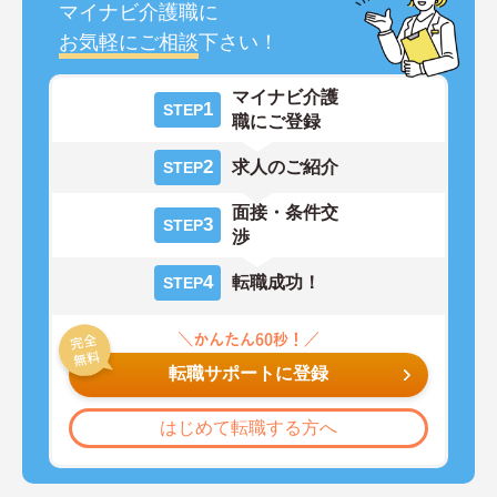
マイナビ介護職に
お気軽にご相談
下さい！
マイナビ介護
1
STEP
職にご登録
2
求人のご紹介
STEP
面接・条件交
3
STEP
渉
4
転職成功！
STEP
転職サポートに登録
はじめて転職する方へ