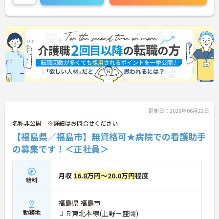
に詳細をお話しいたしますのでお気軽にご相談くだ
さい！
更新日：2026年06月22日
名称非公開 ※詳細はお問合せください
【福島県／福島市】無資格可★病院での看護助手
の募集です！＜正社員＞
月収
16.8万円～20.0万円
程度
給料
福島県 福島市
勤務地
ＪＲ東北本線(上野－盛岡)