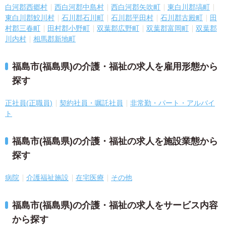
白河郡西郷村
西白河郡中島村
西白河郡矢吹町
東白川郡塙町
東白川郡鮫川村
石川郡石川町
石川郡平田村
石川郡古殿町
田
村郡三春町
田村郡小野町
双葉郡広野町
双葉郡富岡町
双葉郡
川内村
相馬郡新地町
福島市(福島県)の介護・福祉の求人を雇用形態から
探す
正社員(正職員)
契約社員・嘱託社員
非常勤・パート・アルバイ
ト
福島市(福島県)の介護・福祉の求人を施設業態から
探す
病院
介護福祉施設
在宅医療
その他
福島市(福島県)の介護・福祉の求人をサービス内容
から探す