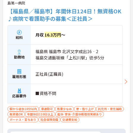
島第一病院
【福島県／福島市】年間休日124日！無資格OK
♪病院で看護助手の募集＜正社員＞
月収
16.3万円
～
給料
福島県 福島市 北沢又字成出16‐2
勤務地
福島交通飯坂線「上松川駅」徒歩5分
正社員(正職員)
雇用形態
■資格不問
応募要件
駅から徒歩10分以内
車通勤可
残業少なめ
寮・借り上げ
託児所・育児補助
無資格OK
年間休日110日以上
産休･育休･介護休暇取得実績あり
ボーナス・賞与あり
社会保険完備
交通費支給