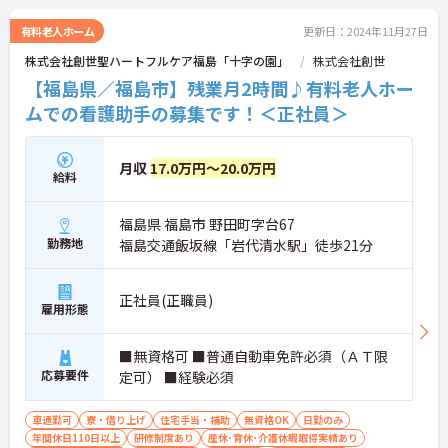
有料老人ホーム
更新日：2024年11月27日
株式会社創世聖ハートフルケア福島「十字の園」
株式会社創世
【福島県／福島市】残業月2時間♪有料老人ホー
ムでの看護助手の募集です！＜正社員＞
月収
17.0万円～20.0万円
給料
福島県 福島市 野田町字台67
勤務地
福島交通飯坂線「岩代清水駅」徒歩21分
正社員(正職員)
雇用形態
■無資格可 ■普通自動車免許必須（ＡＴ限
応募要件
定可） ■経験必須
車通勤可
寮・借り上げ
住宅手当・補助
無資格OK
日勤のみ
年間休日110日以上
研修制度あり
産休･育休･介護休暇取得実績あり