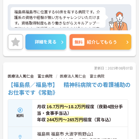
福島県福島市に位置する60床を有する病院です。介
護系の資格や経験が無い方もチャレンジいただけま
す。資格取得制度もあり働きながらスキルアップも
目指せます。託児所の他、小学生を対象とした学童
保育を実施するなど子育てとの両立もしやすい環境
が整っています。ご興味のある方には、面接対策ポ
詳細を見る
無料
紹介してもらう
イントなど、さらに詳細をお話ししますのでお気軽
にご相談ください！
更新日：2025年08月07日
医療法人篤仁会 富士病院
医療法人篤仁会 富士病院
【福島県／福島市】 精神科病院での看護補助の
お仕事です《常勤》
月収
16.7万円～18.2万円
程度（夜勤4回分手
当・食事手当込）
給料
年収
244万円～265万円
程度（賞与込）
福島県 福島市 大波字熊野山1