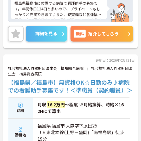
福島県福島市に位置する病院で看護助手の募集で
す。年間休日124日と多いので、プライベートもし
っかりと充実できます♪また、寮完備など各種福利
厚生充実！長く働きやすい環境が整っています◎ご
興味のある方はご面接のポイントお伝えしますので
ご気軽にお問い合わせください。
詳細を見る
無料
紹介してもらう
更新日：2026年03月31日
社会福祉法人恩賜財団済生会 福島総合病院
社会福祉法人恩賜財団済
生会 福島総合病院
【福島県／福島市】無資格OK☆日勤のみ♪病院
での看護助手募集です！＜準職員（契約職員）＞
月収
16.2万円
～程度 ※月給換算、時給×16
給料
2Hにて算出
福島県 福島市 大森字下原田25
ＪＲ東北本線(上野－盛岡)「南福島駅」徒歩
勤務地
19分