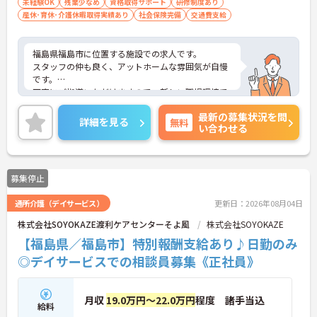
未経験OK
残業少なめ
資格取得サポート
研修制度あり
産休･育休･介護休暇取得実績あり
社会保険完備
交通費支給
福島県福島市に位置する施設での求人です。
スタッフの仲も良く、アットホームな雰囲気が自慢
です。
丁寧にご指導いただけますので、新しい職場環境で
も安心してご就業していただけます。
最新の募集状況を問
ご興味ある方には、面接対策ポイントなど、詳細を
詳細を見る
無料
い合わせる
お話しいたしますのでお気軽にご相談ください。
募集停止
通所介護（デイサービス）
更新日：2026年08月04日
株式会社SOYOKAZE渡利ケアセンターそよ風
株式会社SOYOKAZE
【福島県／福島市】特別報酬支給あり♪日勤のみ
◎デイサービスでの相談員募集《正社員》
月収
19.0万円～22.0万円
程度 諸手当込
給料