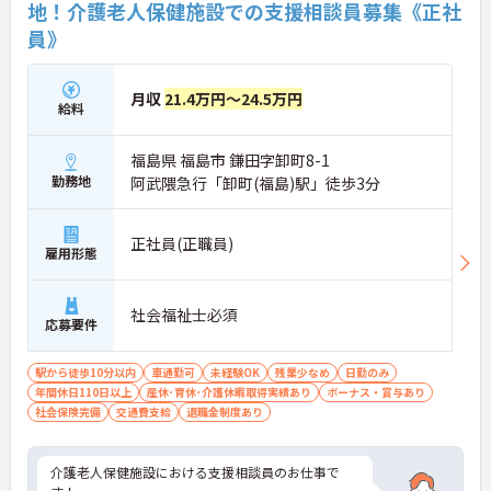
地！介護老人保健施設での支援相談員募集《正社
員》
月収
21.4万円～24.5万円
給料
福島県 福島市 鎌田字卸町8-1
勤務地
阿武隈急行「卸町(福島)駅」徒歩3分
正社員(正職員)
雇用形態
社会福祉士必須
応募要件
駅から徒歩10分以内
車通勤可
未経験OK
残業少なめ
日勤のみ
年間休日110日以上
産休･育休･介護休暇取得実績あり
ボーナス・賞与あり
社会保険完備
交通費支給
退職金制度あり
介護老人保健施設における支援相談員のお仕事で