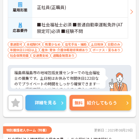
正社員(正職員)
雇用形態
■社会福祉士必須 ■普通自動車運転免許(AT
応募要件
限定可)必須 ■経験不問
車通勤可
未経験OK
残業少なめ
住宅手当・補助
土日祝休
日勤のみ
年間休日110日以上
産休･育休･介護休暇取得実績あり
ボーナス・賞与あり
社会保険完備
交通費支給
退職金制度あり
福島県福島市の地域包括支援センターでの社会福祉
士の募集です。土日祝はお休みで年間休日122日な
のでプライベートの時間をしっかり確保できます！
また、経験不問のため初めての方でも安心して働け
る環境です。ご興味のある方は、ご面接のポイント
お伝えしますのでご気軽にお問い合わせください。
詳細を見る
無料
紹介してもらう
特別養護老人ホーム（特養）
更新日：2025年08月29日