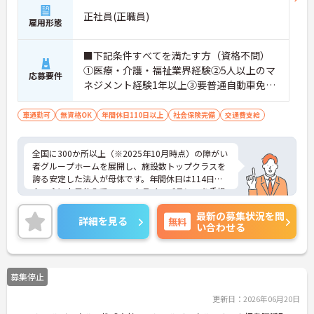
正社員(正職員)
雇用形態
■下記条件すべてを満たす方（資格不問）
①医療・介護・福祉業界経験②5人以上のマ
応募要件
ネジメント経験1年以上③要普通自動車免許
（AT限定可）※介護業界に関する有資格者
（介護職員初任者研修、介護福祉士な
車通勤可
無資格OK
年間休日110日以上
社会保険完備
交通費支給
ど）、営業経験（業種問わず）、障がい福
祉経験歓迎
全国に300か所以上（※2025年10月時点）の障がい
者グループホームを展開し、施設数トップクラスを
誇る安定した法人が母体です。年間休日は114日以
上、主に土日休みで、ワークライフバランスを重視
した働き方が可能です。産前産後・育児休暇制度も
最新の募集状況を問
あり、子育て世代も安心して働ける環境が整ってい
詳細を見る
無料
い合わせる
ます。一般社員研修や外部勉強会受講支援制度など
を通じて着実にスキルアップもできます。チームを
まとめ、メンバーの成長を後押しすることにやりが
いを感じる方、新しい挑戦に意欲的な方にぴったり
募集停止
の職場です。ご興味のある方は詳細等をお伝えしま
すので、お気軽にお問い合わせください。
更新日：2026年06月20日