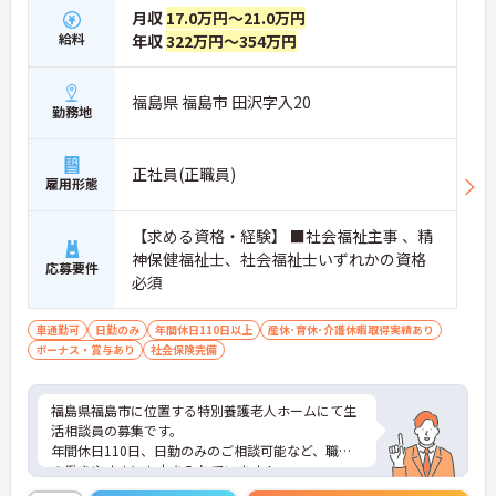
月収
17.0万円～21.0万円
給料
年収
322万円～354万円
福島県 福島市 田沢字入20
勤務地
正社員(正職員)
雇用形態
【求める資格・経験】 ■社会福祉主事 、精
神保健福祉士、社会福祉士いずれかの資格
応募要件
必須
車通勤可
日勤のみ
年間休日110日以上
産休･育休･介護休暇取得実績あり
ボーナス・賞与あり
社会保険完備
福島県福島市に位置する特別養護老人ホームにて生
活相談員の募集です。
年間休日110日、日勤のみのご相談可能など、職員
の働きやすさにも力を入れています！
ご興味ある方には、面接対策ポイントなど、さらに