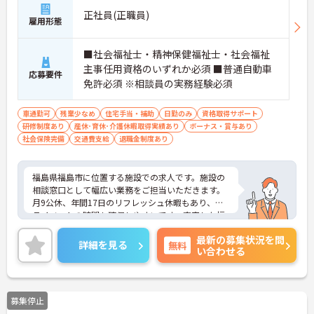
正社員(正職員)
雇用形態
■社会福祉士・精神保健福祉士・社会福祉
主事任用資格のいずれか必須 ■普通自動車
応募要件
免許必須 ※相談員の実務経験必須
車通勤可
残業少なめ
住宅手当・補助
日勤のみ
資格取得サポート
研修制度あり
産休･育休･介護休暇取得実績あり
ボーナス・賞与あり
社会保険完備
交通費支給
退職金制度あり
福島県福島市に位置する施設での求人です。施設の
相談窓口として幅広い業務をご担当いただきます。
月9公休、年間17日のリフレッシュ休暇もあり、プ
ライベートの時間も確保しやすいです。充実した福
利厚生等の待遇面の良さも魅力も魅力です。ご興味
最新の募集状況を問
のある方には、面接対策ポイントなど、さらに詳細
詳細を見る
無料
い合わせる
をお話ししますのでお気軽にご相談ください！
募集停止