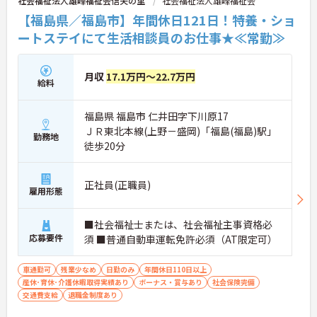
社会福祉法人雄峰福祉会信夫の里
社会福祉法人雄峰福祉会
【福島県／福島市】年間休日121日！特養・ショ
ートステイにて生活相談員のお仕事★≪常勤≫
月収
17.1万円～22.7万円
給料
福島県 福島市 仁井田字下川原17
ＪＲ東北本線(上野－盛岡)「福島(福島)駅」
勤務地
徒歩20分
正社員(正職員)
雇用形態
■社会福祉士または、社会福祉主事資格必
応募要件
須 ■普通自動車運転免許必須（AT限定可）
車通勤可
残業少なめ
日勤のみ
年間休日110日以上
産休･育休･介護休暇取得実績あり
ボーナス・賞与あり
社会保険完備
交通費支給
退職金制度あり