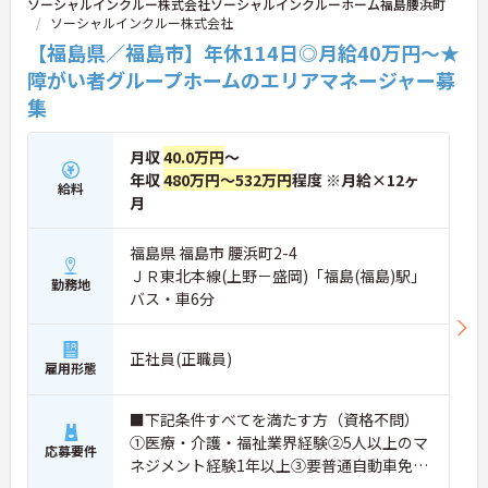
ソーシャルインクルー株式会社ソーシャルインクルーホーム福島腰浜町
ソーシャルインクルー株式会社
【福島県／福島市】年休114日◎月給40万円～★
障がい者グループホームのエリアマネージャー募
集
月収
40.0万円
～
年収
480万円～532万円
程度 ※月給×12ヶ
給料
月
福島県 福島市 腰浜町2-4
ＪＲ東北本線(上野－盛岡)「福島(福島)駅」
勤務地
バス・車6分
正社員(正職員)
雇用形態
■下記条件すべてを満たす方（資格不問）
①医療・介護・福祉業界経験②5人以上のマ
応募要件
ネジメント経験1年以上③要普通自動車免許
（AT限定可）※介護業界に関する有資格者