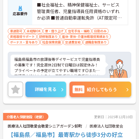
■社会福祉士、精神保健福祉士、サービス
管理責任者、児童指導員任用資格のいずれ
応募要件
か必須 ■普通自動車運転免許（AT限定可）
必須 ■経験不問
車通勤可
未経験OK
寮・借り上げ
住宅手当・補助
日勤のみ
資格取得サポート
研修制度あり
産休･育休･介護休暇取得実績あり
ボーナス・賞与あり
社会保険完備
交通費支給
退職金制度あり
福島県福島市の放課後等デイサービスで児童指導員
の募集です！完全週休2日制で日曜日は固定休み！
プライベートの予定が立てやすい職場です◎また、
交通費支給はもちろん、皆勤手当や住宅手当をはじ
めとした各種手当に加え、昇給や計4.00ヵ月分の賞
与実績ありで待遇面もばっちり！退職金制度もある
詳細を見る
無料
紹介してもらう
ので、安心して長く働きやすい環境が整っています
♪ご興味のある方は面接ポイントをお伝えしますの
で、お気軽にご連絡ください！
介護老人保健施設（老健）
更新日：2025年12月10日
医療法人社団敬愛会敬愛シニアガーデン卸町
医療法人社団敬愛会
【福島県／福島市】最寄駅から徒歩3分の好立