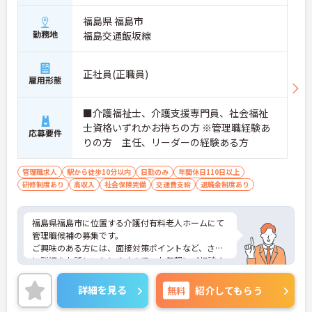
福島県 福島市
勤務地
福島交通飯坂線
正社員(正職員)
雇用形態
■介護福祉士、介護支援専門員、社会福祉
士資格いずれかお持ちの方 ※管理職経験あ
応募要件
りの方 主任、リーダーの経験ある方
管理職求人
駅から徒歩10分以内
日勤のみ
年間休日110日以上
研修制度あり
高収入
社会保険完備
交通費支給
退職金制度あり
福島県福島市に位置する介護付有料老人ホームにて
管理職候補の募集です。
ご興味のある方には、面接対策ポイントなど、さら
に詳細をお話しいたしますので、お気軽にご相談く
ださい。
詳細を見る
無料
紹介してもらう