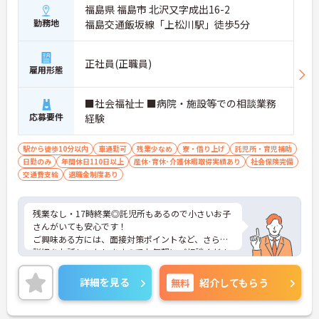
福島県 福島市 北沢又字成出16-2
勤務地
福島交通飯坂線「上松川駅」徒歩5分
正社員(正職員)
雇用形態
■社会福祉士 ■病院・施設等での相談業務
応募要件
経験
駅から徒歩10分以内
車通勤可
残業少なめ
寮・借り上げ
託児所・育児補助
日勤のみ
年間休日110日以上
産休･育休･介護休暇取得実績あり
社会保険完備
交通費支給
退職金制度あり
残業なし・17時終業◎託児所もあるので小さいお子
さんがいても安心です！
ご興味ある方には、面接対策ポイントなど、さらに
詳細をお話しいたしますのでお気軽にご相談くださ
い！
詳細を見る
無料
紹介してもらう