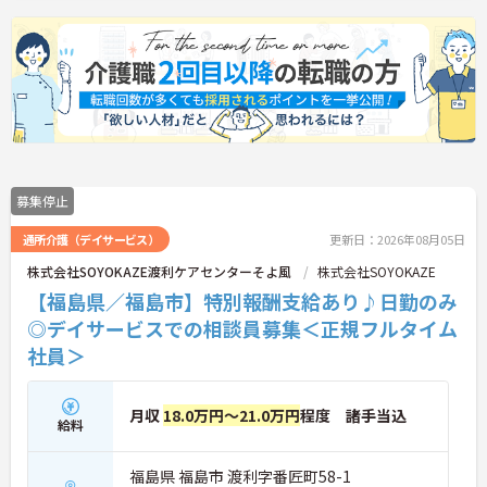
募集停止
通所介護（デイサービス）
更新日：2026年08月05日
株式会社SOYOKAZE渡利ケアセンターそよ風
株式会社SOYOKAZE
【福島県／福島市】特別報酬支給あり♪日勤のみ
◎デイサービスでの相談員募集＜正規フルタイム
社員＞
月収
18.0万円～21.0万円
程度 諸手当込
給料
福島県 福島市 渡利字番匠町58-1