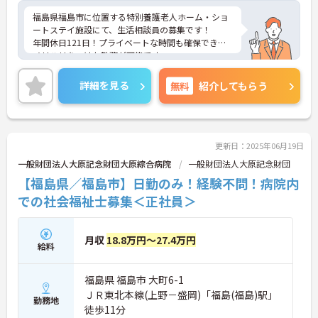
福島県福島市に位置する特別養護老人ホーム・ショ
ートステイ施設にて、生活相談員の募集です！
年間休日121日！プライベートな時間も確保でき、
メリハリをつけた勤務が可能です。
賞与が2.9ヵ月分の支給実績がございますので、高い
モチベーションを保ってご就業頂けます♪
詳細を見る
無料
紹介してもらう
ご興味ある方には、面接対策ポイントなど、さらに
詳細をお話しいたしますのでお気軽にご相談くださ
い！
更新日：2025年06月19日
一般財団法人大原記念財団大原綜合病院
一般財団法人大原記念財団
【福島県／福島市】日勤のみ！経験不問！病院内
での社会福祉士募集＜正社員＞
月収
18.8万円～27.4万円
給料
福島県 福島市 大町6-1
ＪＲ東北本線(上野－盛岡)「福島(福島)駅」
勤務地
徒歩11分