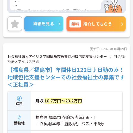
す！
年間休日数116日！日勤のみの勤務で残業も少な
め！プライベートな時間も大切にしながら働けま
す！
詳細を見る
無料
紹介してもらう
ご興味ある方には、面接のポイントなど、さらに詳
細をお話致しますのでお気軽にご相談ください。
更新日：2025年10月09日
社会福祉法人アイリス学園福島市吾妻西地域包括支援センター
社会福
祉法人アイリス学園
【福島県／福島市】年間休日122日♪日勤のみ！
地域包括支援センターでの社会福祉士の募集です
＜正社員＞
月収
18.7万円～23.2万円
給料
福島県 福島市 在庭坂志津山6‐1
勤務地
ＪＲ奥羽本線「庭坂駅」バス・車6分