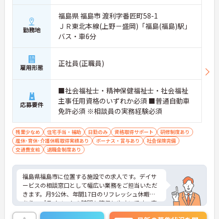
福島県 福島市 渡利字番匠町58-1
ＪＲ東北本線(上野－盛岡)「福島(福島)駅」
勤務地
バス・車6分
正社員(正職員)
雇用形態
■社会福祉士・精神保健福祉士・社会福祉
主事任用資格のいずれか必須 ■普通自動車
応募要件
免許必須 ※相談員の実務経験必須
残業少なめ
住宅手当・補助
日勤のみ
資格取得サポート
研修制度あり
産休･育休･介護休暇取得実績あり
ボーナス・賞与あり
社会保険完備
交通費支給
退職金制度あり
福島県福島市に位置する施設での求人です。デイサ
ービスの相談窓口として幅広い業務をご担当いただ
きます。月9公休、年間17日のリフレッシュ休暇も
あり、プライベートの時間も確保しやすいです。充
実した福利厚生等の待遇面の良さも魅力も魅力で