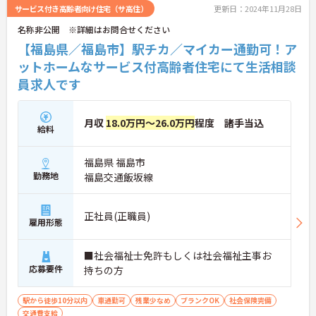
サービス付き高齢者向け住宅（サ高住）
更新日：2024年11月28日
名称非公開 ※詳細はお問合せください
【福島県／福島市】駅チカ／マイカー通勤可！ア
ットホームなサービス付高齢者住宅にて生活相談
員求人です
月収
18.0万円～26.0万円
程度 諸手当込
給料
福島県 福島市
勤務地
福島交通飯坂線
正社員(正職員)
雇用形態
■社会福祉士免許もしくは社会福祉主事お
応募要件
持ちの方
駅から徒歩10分以内
車通勤可
残業少なめ
ブランクOK
社会保険完備
交通費支給