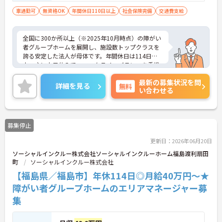
（介護職員初任者研修、介護福祉士な
車通勤可
無資格OK
年間休日110日以上
社会保険完備
交通費支給
ど）、営業経験（業種問わず）、障がい福
祉経験歓迎
全国に300か所以上（※2025年10月時点）の障がい
者グループホームを展開し、施設数トップクラスを
誇る安定した法人が母体です。年間休日は114日以
上、主に土日休みで、ワークライフバランスを重視
した働き方が可能です。産前産後・育児休暇制度も
最新の募集状況を問
あり、子育て世代も安心して働ける環境が整ってい
詳細を見る
無料
い合わせる
ます。一般社員研修や外部勉強会受講支援制度など
を通じて着実にスキルアップもできます。チームを
まとめ、メンバーの成長を後押しすることにやりが
いを感じる方、新しい挑戦に意欲的な方にぴったり
募集停止
の職場です。ご興味のある方は詳細等をお伝えしま
すので、お気軽にお問い合わせください。
更新日：2026年06月20日
ソーシャルインクルー株式会社ソーシャルインクルーホーム福島渡利扇田
町
ソーシャルインクルー株式会社
【福島県／福島市】年休114日◎月給40万円～★
障がい者グループホームのエリアマネージャー募
集