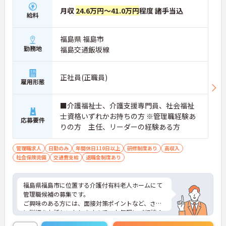
月収
24.6万円～41.0万円
程度 諸手当込
給料
福島県 福島市
勤務地
福島交通飯坂線
正社員(正職員)
雇用形態
■介護福祉士、介護支援専門員、社会福祉
士資格いずれかお持ちの方 ※管理職経験あ
応募要件
りの方 主任、リーダーの経験ある方
管理職求人
日勤のみ
年間休日110日以上
研修制度あり
高収入
社会保険完備
交通費支給
退職金制度あり
福島県福島市に位置する介護付有料老人ホームにて
管理職候補の募集です。
ご興味のある方には、面接対策ポイントなど、さら
に詳細をお話しいたしますので、お気軽にご相談く
ださい。