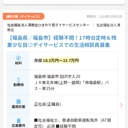
通所介護（デイサービス）
更新日：2026年02月02日
社会福祉法人清樹会ひまわり苑デイサービスセンター
社会福祉法人清
樹会
【福島県／福島市】経験不問！17時台定時＆残
業少な目◎デイサービスでの生活相談員募集
月収
18.3万円～23.7万円
給料
福島県 福島市 田沢字入20
ＪＲ東北本線(上野－盛岡)「南福島駅」バ
勤務地
ス・車15分
正社員(正職員)
雇用形態
■社会福祉士、普通自動車運転免許（AT限
応募要件
定可） 必須 ■経験不問