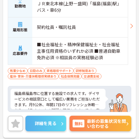
ＪＲ東北本線(上野－盛岡)「福島(福島)駅」
勤務地
バス・車6分
契約社員・嘱託社員
雇用形態
■社会福祉士・精神保健福祉士・社会福祉
主事任用資格のいずれか必須 ■普通自動車
応募要件
免許必須 ※相談員の実務経験必須
残業少なめ
日勤のみ
資格取得サポート
研修制度あり
産休･育休･介護休暇取得実績あり
社会保険完備
交通費支給
福島県福島市に位置する施設での求人です。デイサ
ービスの相談窓口として幅広い業務をご担当いただ
きます。月9公休、年間17日のリフレッシュ休暇も
あり、プライベートの時間も確保しやすいです。充
実した福利厚生等の待遇面の良さも魅力も魅力で
最新の募集状況を問
す。ご興味のある方には、面接対策ポイントなど、
詳細を見る
無料
い合わせる
さらに詳細をお話ししますのでお気軽にご相談くだ
さい！