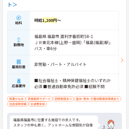
ト＞
時給
1,200円
～
給料
福島県 福島市 渡利字番匠町58-1
ＪＲ東北本線(上野－盛岡)「福島(福島)駅」
勤務地
バス・車6分
非常勤・パート・アルバイト
雇用形態
■社会福祉士・精神保健福祉士のいずれか
応募要件
必須 ■普通自動車免許必須 ■経験不問
残業少なめ
資格取得サポート
研修制度あり
産休･育休･介護休暇取得実績あり
社会保険完備
交通費支給
福島県福島市に位置する施設での求人です。
スタッフの仲も良く、アットホームな雰囲気が自慢