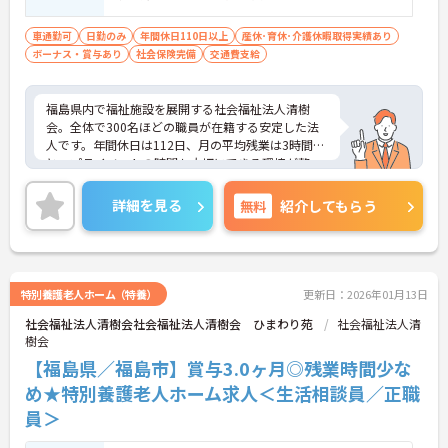
車通勤可
日勤のみ
年間休日110日以上
産休･育休･介護休暇取得実績あり
ボーナス・賞与あり
社会保険完備
交通費支給
福島県内で福祉施設を展開する社会福祉法人清樹
会。全体で300名ほどの職員が在籍する安定した法
人です。年間休日は112日、月の平均残業は3時間
と、プライベートの時間も大切にできる環境が整っ
ています。 「ともに生きるよろこびを」を理念に、
利用者様一人ひとりに寄り添う温かいケアを大切に
詳細を見る
無料
紹介してもらう
しているため、穏やかで協力的な職場です。経験は
不問で人と話すことが好きで、誰かの役に立ちたい
という気持ちをお持ちの方にぴったりのお仕事で
す。ご興味のある方には、面接対策ポイントなど、
さらに詳細をお話ししますのでお気軽にご相談くだ
特別養護老人ホーム（特養）
更新日：2026年01月13日
さい！
社会福祉法人清樹会社会福祉法人清樹会 ひまわり苑
社会福祉法人清
樹会
【福島県／福島市】賞与3.0ヶ月◎残業時間少な
め★特別養護老人ホーム求人＜生活相談員／正職
員＞