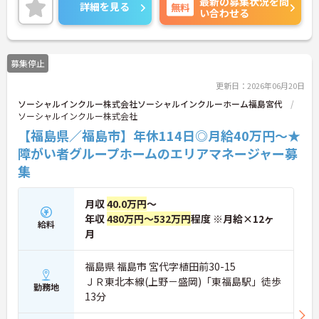
最新の募集状況を問
す。ご興味のある方には、面接対策ポイントなど、
詳細を見る
無料
い合わせる
さらに詳細をお話ししますのでお気軽にご相談くだ
さい！
募集停止
更新日：2026年06月20日
ソーシャルインクルー株式会社ソーシャルインクルーホーム福島宮代
ソーシャルインクルー株式会社
【福島県／福島市】年休114日◎月給40万円～★
障がい者グループホームのエリアマネージャー募
集
月収
40.0万円
～
年収
480万円～532万円
程度 ※月給×12ヶ
給料
月
福島県 福島市 宮代字植田前30-15
ＪＲ東北本線(上野－盛岡)「東福島駅」徒歩
勤務地
13分