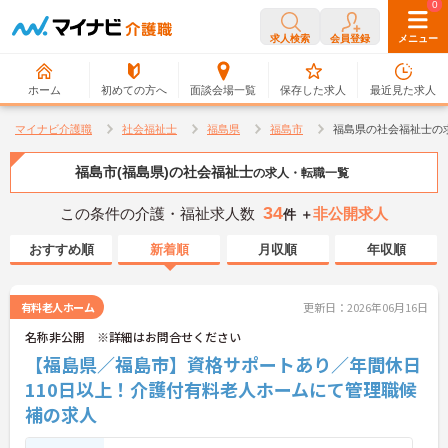
0
0
求人検索
会員登録
メニュー
ホーム
初めての方へ
面談会場一覧
保存した求人
最近見た求人
マイナビ介護職
社会福祉士
福島県
福島市
福島県の社会福祉士の
福島市(福島県)の社会福祉士
の求人・転職一覧
34
この条件の介護・福祉求人数
非公開求人
件 ＋
おすすめ順
新着順
月収順
年収順
有料老人ホーム
更新日：2026年06月16日
名称非公開 ※詳細はお問合せください
【福島県／福島市】資格サポートあり／年間休日
110日以上！介護付有料老人ホームにて管理職候
補の求人