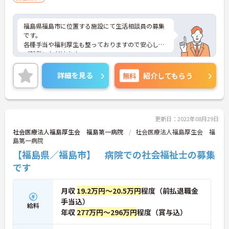
福島県福島市に位置する施設にて生活相談員の募集
です。
各種手当や福利厚生も整っておりますので安心して
ご就業いただけます。
ご興味のある方には、面接対策ポイントなど、さら
に詳細をお話しいたしますので、お気軽にご相談く
詳細を見る
無料
紹介してもらう
ださい。
更新日：2022年08月29日
社会医療法人福島厚生会 福島第一病院
社会医療法人福島厚生会 福
島第一病院
【福島県／福島市】 病院での社会福祉士の募集
です
月収
19.2万円～20.5万円
程度（前払退職金
手当込）
給料
年収
277万円～296万円
程度（賞与込）