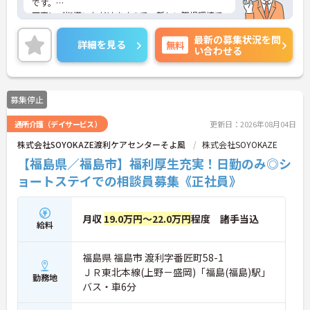
です。
丁寧にご指導いただけますので、新しい職場環境で
も安心してご就業していただけます。
最新の募集状況を問
ご興味ある方には、面接対策ポイントなど、詳細を
詳細を見る
無料
い合わせる
お話しいたしますのでお気軽にご相談ください。
募集停止
通所介護（デイサービス）
更新日：2026年08月04日
株式会社SOYOKAZE渡利ケアセンターそよ風
株式会社SOYOKAZE
【福島県／福島市】福利厚生充実！日勤のみ◎シ
ョートステイでの相談員募集《正社員》
月収
19.0万円～22.0万円
程度 諸手当込
給料
福島県 福島市 渡利字番匠町58-1
ＪＲ東北本線(上野－盛岡)「福島(福島)駅」
勤務地
バス・車6分