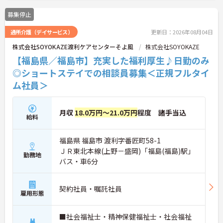
募集停止
通所介護（デイサービス）
更新日：2026年08月04日
株式会社SOYOKAZE渡利ケアセンターそよ風
株式会社SOYOKAZE
【福島県／福島市】充実した福利厚生♪日勤のみ
◎ショートステイでの相談員募集＜正規フルタイ
ム社員＞
月収
18.0万円～21.0万円
程度 諸手当込
給料
福島県 福島市 渡利字番匠町58-1
ＪＲ東北本線(上野－盛岡)「福島(福島)駅」
勤務地
バス・車6分
契約社員・嘱託社員
雇用形態
■社会福祉士・精神保健福祉士・社会福祉