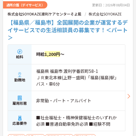
通所介護（デイサービス）
更新日：2026年08月04日
株式会社SOYOKAZE渡利ケアセンターそよ風
株式会社SOYOKAZE
【福島県／福島市】全国展開の企業が運営するデ
イサービスでの生活相談員の募集です！＜パート
＞
時給
1,200円
～
給料
福島県 福島市 渡利字番匠町58-1
ＪＲ東北本線(上野－盛岡)「福島(福島)駅」
勤務地
バス・車6分
非常勤・パート・アルバイト
雇用形態
■社会福祉士・精神保健福祉士のいずれか
応募要件
必須 ■普通自動車免許必須 ■経験不問