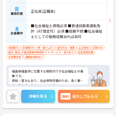
正社員(正職員)
雇用形態
■社会福祉士資格必須 ■普通自動車運転免
許（AT限定可）必須 ■経験不問 ■社会福祉
応募要件
士としての勤務経験あれば尚可
車通勤可
未経験OK
寮・借り上げ
住宅手当・補助
土日祝休
日勤のみ
産休･育休･介護休暇取得実績あり
ボーナス・賞与あり
社会保険完備
交通費支給
退職金制度あり
福島県福島市に位置する病院内での社会福祉士の募
集です。
昇給・賞与もあり、社会保険完備のため、長く働こ
うと考えている方はおすすめです。
交通費支給もあるため通勤費用の心配も不要！
ご興味のある方はご面接のポイントをお伝えいたし
詳細を見る
無料
紹介してもらう
ますので、お気軽にご相談ください。