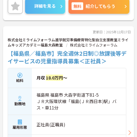
詳細をお話しいたしますのでお気軽にご相談くださ
詳細を見る
無料
紹介してもらう
い。
更新日：2025年12月17日
株式会社ミライムフォーラム進学就労準備療育特化型自立支援教室ミライ
ムキッズアカデミー福島大森教室
株式会社ミライムフォーラム
【福島県／福島市】完全週休2日制◎放課後等デ
イサービスの児童指導員募集＜正社員＞
月収
18.0万円
～
給料
福島県 福島市 大森字街道下81-5
ＪＲ大阪環状線「福島(ＪＲ西日本)駅」バ
勤務地
ス・車11分
正社員(正職員)
雇用形態