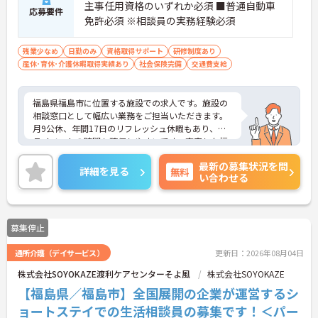
主事任用資格のいずれか必須 ■普通自動車
応募要件
免許必須 ※相談員の実務経験必須
残業少なめ
日勤のみ
資格取得サポート
研修制度あり
産休･育休･介護休暇取得実績あり
社会保険完備
交通費支給
福島県福島市に位置する施設での求人です。施設の
相談窓口として幅広い業務をご担当いただきます。
月9公休、年間17日のリフレッシュ休暇もあり、プ
ライベートの時間も確保しやすいです。充実した福
利厚生等の待遇面の良さも魅力も魅力です。ご興味
最新の募集状況を問
のある方には、面接対策ポイントなど、さらに詳細
詳細を見る
無料
い合わせる
をお話ししますのでお気軽にご相談ください！
募集停止
通所介護（デイサービス）
更新日：2026年08月04日
株式会社SOYOKAZE渡利ケアセンターそよ風
株式会社SOYOKAZE
【福島県／福島市】全国展開の企業が運営するシ
ョートステイでの生活相談員の募集です！＜パー