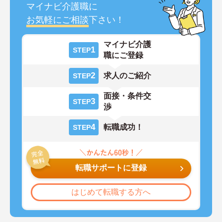
マイナビ介護職に
お気軽にご相談
下さい！
マイナビ介護
1
STEP
職にご登録
2
求人のご紹介
STEP
面接・条件交
3
STEP
渉
4
転職成功！
STEP
転職サポートに登録
はじめて転職する方へ