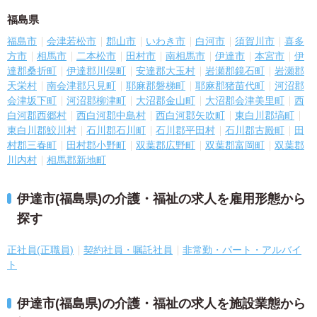
福島県
福島市
会津若松市
郡山市
いわき市
白河市
須賀川市
喜多
方市
相馬市
二本松市
田村市
南相馬市
伊達市
本宮市
伊
達郡桑折町
伊達郡川俣町
安達郡大玉村
岩瀬郡鏡石町
岩瀬郡
天栄村
南会津郡只見町
耶麻郡磐梯町
耶麻郡猪苗代町
河沼郡
会津坂下町
河沼郡柳津町
大沼郡金山町
大沼郡会津美里町
西
白河郡西郷村
西白河郡中島村
西白河郡矢吹町
東白川郡塙町
東白川郡鮫川村
石川郡石川町
石川郡平田村
石川郡古殿町
田
村郡三春町
田村郡小野町
双葉郡広野町
双葉郡富岡町
双葉郡
川内村
相馬郡新地町
伊達市(福島県)の介護・福祉の求人を雇用形態から
探す
正社員(正職員)
契約社員・嘱託社員
非常勤・パート・アルバイ
ト
伊達市(福島県)の介護・福祉の求人を施設業態から