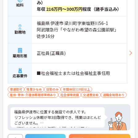
み）
給料
年収
216万円～300万円
程度（諸手当込み）
福島県 伊達市 梁川町字東塩野川56-1
阿武隈急行「やながわ希望の森公園前駅」
勤務地
徒歩16分
正社員(正職員)
雇用形態
■社会福祉士または社会福祉主事任用
応募要件
車通勤可
残業少なめ
日勤のみ
年間休日110日以上
産休･育休･介護休暇取得実績あり
社会保険完備
交通費支給
退職金制度あり
福島県伊達市に位置する施設での求人です。
リフレッシュ休暇が年3日取得でき、残業はほとんど
ございません。
ご興味のある方はお気軽にお問い合わせ下さい。