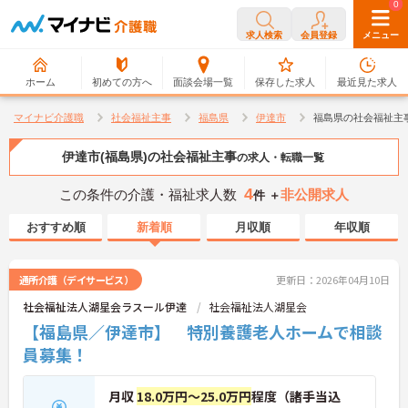
0
0
求人検索
会員登録
メニュー
ホーム
初めての方へ
面談会場一覧
保存した求人
最近見た求人
マイナビ介護職
社会福祉主事
福島県
伊達市
福島県の社会福祉主
伊達市(福島県)の社会福祉主事
の求人・転職一覧
4
この条件の介護・福祉求人数
非公開求人
件 ＋
おすすめ順
新着順
月収順
年収順
通所介護（デイサービス）
更新日：2026年04月10日
社会福祉法人湖星会ラスール伊達
社会福祉法人湖星会
【福島県／伊達市】 特別養護老人ホームで相談
員募集！
月収
18.0万円～25.0万円
程度（諸手当込