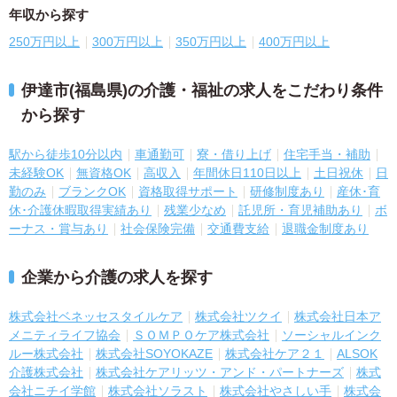
年収から探す
250万円以上
300万円以上
350万円以上
400万円以上
伊達市(福島県)の介護・福祉の求人をこだわり条件
から探す
駅から徒歩10分以内
車通勤可
寮・借り上げ
住宅手当・補助
未経験OK
無資格OK
高収入
年間休日110日以上
土日祝休
日
勤のみ
ブランクOK
資格取得サポート
研修制度あり
産休･育
休･介護休暇取得実績あり
残業少なめ
託児所・育児補助あり
ボ
ーナス・賞与あり
社会保険完備
交通費支給
退職金制度あり
企業から介護の求人を探す
株式会社ベネッセスタイルケア
株式会社ツクイ
株式会社日本ア
メニティライフ協会
ＳＯＭＰＯケア株式会社
ソーシャルインク
ルー株式会社
株式会社SOYOKAZE
株式会社ケア２１
ALSOK
介護株式会社
株式会社ケアリッツ・アンド・パートナーズ
株式
会社ニチイ学館
株式会社ソラスト
株式会社やさしい手
株式会