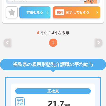
イントです！
ご興味ある方には、面接対策ポイントなど、さらに
詳細をお話しいたしますのでお気軽にご相談くださ
詳細を見る
無料
紹介してもらう
い！
4
件中 1-4件を表示
1
福島県の雇用形態別介護職の平均給与
正社員
21.7
万円