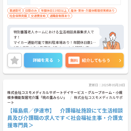
車通勤可
日勤のみ
年間休日110日以上
産休･育休･介護休暇取得実績あり
社会保険完備
交通費支給
退職金制度あり
特別養護老人ホームにおける生活相談員募集求人で
す！
マイカー通勤可能で無料駐車場あり！年間休日数12
0日！日勤のみの勤務でプライベートな時間も充
実！
ご興味ある方には、面接対策ポイントなど、さらに
詳細を見る
無料
紹介してもらう
詳細をお話しいたしますのでお気軽にご相談くださ
い！
更新日：2025年05月28日
株式会社コスモメディカルサポートデイサービス・グループホーム・小規
模多機能型居宅介護「桃の里みらい」
株式会社コスモメディカルサポ
ート
【福島県／伊達市】 介護福祉施設にて生活相談
員及び介護職の求人です＜社会福祉主事・介護支
援専門員＞