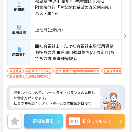
福島県 伊達市 梁川町 字東塩野川56-1
阿武隈急行「やながわ希望の森公園前駅」
勤務地
バス・車4分
正社員(正職員)
雇用形態
■社会福祉士または社会福祉主事任用資格
お持ちの方 ■普通自動車免許(AT限定可)お
応募要件
持ちの方 ※職種経験者
車通勤可
年間休日110日以上
産休･育休･介護休暇取得実績あり
社会保険完備
交通費支給
退職金制度あり
残業も少ないので、ワークライフバランスの重視し
た働き方ができます。
社員の仲も良く、アットホームな雰囲気が自慢で
す。
ご興味ある方には、面接対策ポイントなど、詳細を
お話しいたしますのでお気軽にご相談ください。
詳細を見る
無料
紹介してもらう