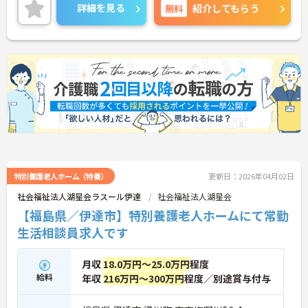
詳細を見る
無料
紹介してもらう
特別養護老人ホーム（特養）
更新日：2026年04月02日
社会福祉法人湖星会ラスール伊達
社会福祉法人湖星会
【福島県／伊達市】特別養護老人ホームにて常勤
生活相談員求人です
月収
18.0万円～25.0万円
程度
給料
年収
216万円～300万円
程度／別途賞与付与