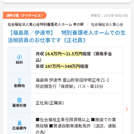
通所介護（デイサービス）
更新日：2025年06月20日
社会福祉法人篤心会特別養護老人ホーム 孝の郷
社会福祉法人篤心会
【福島県／伊達市】 特別養護老人ホームでの生
活相談員のお仕事です《正社員》
月収
16.6万円～21.5万円
程度（資格手当
込）
給料
年収
247万円～344万円
程度
福島県 伊達市 霊山町掛田字明正寺21-1
勤務地
阿武隈急行「保原駅」バス・車10分
正社員(正職員)
雇用形態
■社会福祉主事任用資格以上 ■施設での業
務経験 ■普通自動車運転免許（送迎、通勤
応募要件
の為）