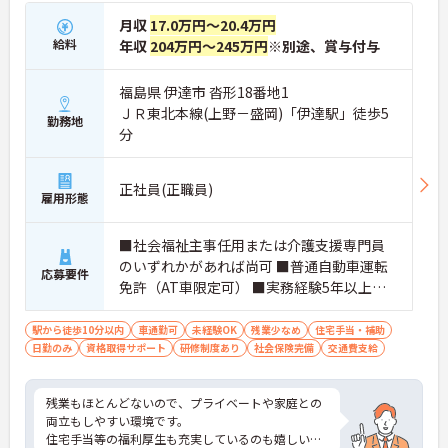
月収
17.0万円～20.4万円
給料
年収
204万円～245万円
※別途、賞与付与
福島県 伊達市 沓形18番地1
ＪＲ東北本線(上野－盛岡)「伊達駅」徒歩5
勤務地
分
正社員(正職員)
雇用形態
■社会福祉主事任用または介護支援専門員
のいずれかがあれば尚可 ■普通自動車運転
応募要件
免許（AT車限定可） ■実務経験5年以上の
介護福祉士有資格者も応募可 ※未経験相談
可、経験があれば尚可
駅から徒歩10分以内
車通勤可
未経験OK
残業少なめ
住宅手当・補助
日勤のみ
資格取得サポート
研修制度あり
社会保険完備
交通費支給
残業もほとんどないので、プライベートや家庭との
両立もしやすい環境です。
住宅手当等の福利厚生も充実しているのも嬉しいポ