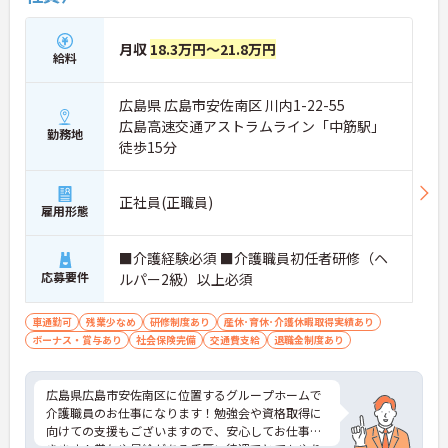
月収
18.3万円～21.8万円
給料
広島県 広島市安佐南区 川内1-22-55
広島高速交通アストラムライン「中筋駅」
勤務地
徒歩15分
正社員(正職員)
雇用形態
■介護経験必須 ■介護職員初任者研修（ヘ
応募要件
ルパー2級）以上必須
車通勤可
残業少なめ
研修制度あり
産休･育休･介護休暇取得実績あり
ボーナス・賞与あり
社会保険完備
交通費支給
退職金制度あり
広島県広島市安佐南区に位置するグループホームで
介護職員のお仕事になります！勉強会や資格取得に
向けての支援もございますので、安心してお仕事で