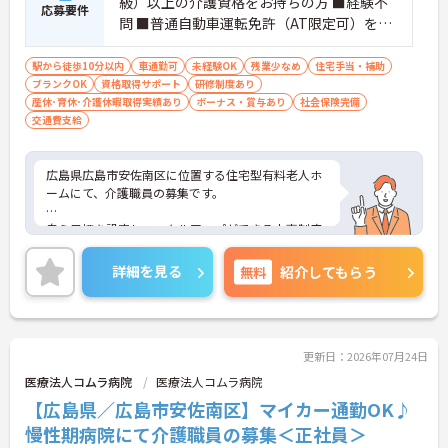
級）以上の介護資格をお持ちの方 ■経験不
応募要件
問 ■普通自動車運転免許（AT限定可）をお
持ちであれば尚可
駅から徒歩10分以内
車通勤可
未経験OK
残業少なめ
住宅手当・補助
ブランクOK
資格取得サポート
研修制度あり
産休･育休･介護休暇取得実績あり
ボーナス・賞与あり
社会保険完備
交通費支給
広島県広島市安佐南区に位置する住宅型有料老人ホ
ームにて、介護職員の募集です。
自ら目標を設定し、スキルアップができる人事制度
を確立しており、未経験の方でもキャリアアップが
目指せる環境です！
詳細を見る
無料
紹介してもらう
また各種手当充実が充実しており、長期的に働ける
環境が整っています◎
ご興味ある方には、面接対策ポイントなど、さらに
更新日：2026年07月24日
詳細をお話しいたしますのでお気軽にご相談くださ
医療法人コムラ病院
医療法人コムラ病院
い！
【広島県／広島市安佐南区】マイカー通勤OK♪
慢性期病院にて介護職員の募集＜正社員＞