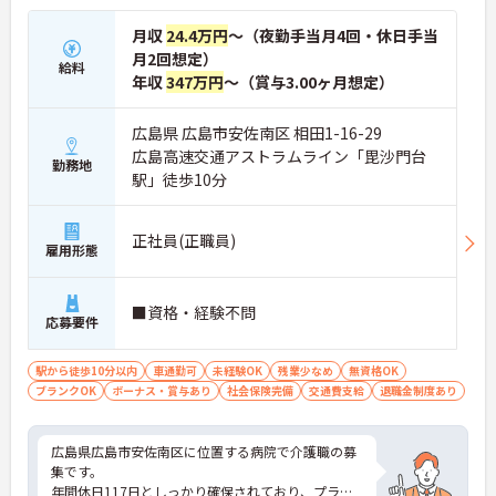
月収
24.4万円
～（夜勤手当月4回・休日手当
月2回想定）
給料
年収
347万円
～（賞与3.00ヶ月想定）
広島県 広島市安佐南区 相田1-16-29
広島高速交通アストラムライン「毘沙門台
勤務地
駅」徒歩10分
正社員(正職員)
雇用形態
■資格・経験不問
応募要件
駅から徒歩10分以内
車通勤可
未経験OK
残業少なめ
無資格OK
ブランクOK
ボーナス・賞与あり
社会保険完備
交通費支給
退職金制度あり
広島県広島市安佐南区に位置する病院で介護職の募
集です。
年間休日117日としっかり確保されており、プライ