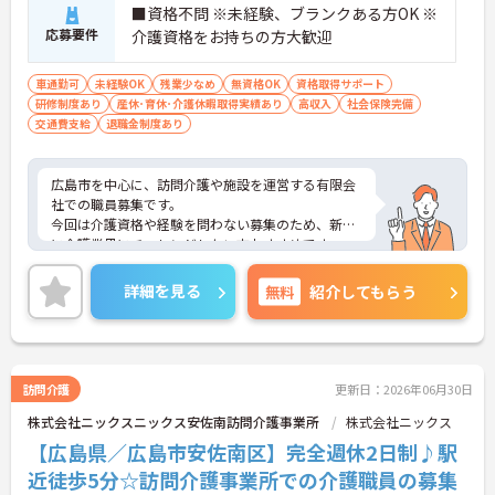
■資格不問 ※未経験、ブランクある方OK ※
応募要件
介護資格をお持ちの方大歓迎
車通勤可
未経験OK
残業少なめ
無資格OK
資格取得サポート
研修制度あり
産休･育休･介護休暇取得実績あり
高収入
社会保険完備
交通費支給
退職金制度あり
広島市を中心に、訪問介護や施設を運営する有限会
社での職員募集です。
今回は介護資格や経験を問わない募集のため、新た
に介護業界にチャレンジしたい方おすすめです。
ご興味のある方はご面接のポイントをお伝えします
ので、お気軽にお問い合わせください。
詳細を見る
無料
紹介してもらう
訪問介護
更新日：2026年06月30日
株式会社ニックスニックス安佐南訪問介護事業所
株式会社ニックス
【広島県／広島市安佐南区】完全週休2日制♪駅
近徒歩5分☆訪問介護事業所での介護職員の募集