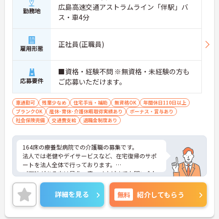
広島高速交通アストラムライン「伴駅」バ
勤務地
ス・車4分
正社員(正職員)
雇用形態
■資格・経験不問 ※無資格・未経験の方も
応募要件
ご応募いただけます。
車通勤可
残業少なめ
住宅手当・補助
無資格OK
年間休日110日以上
ブランクOK
産休･育休･介護休暇取得実績あり
ボーナス・賞与あり
社会保険完備
交通費支給
退職金制度あり
164床の療養型病院での介護職の募集です。
法人では老健やデイサービスなど、在宅復帰のサポ
ートを法人全体で行っております。
ご興味がある方は是非一度マイナビまでお問い合わ
せください。さらに詳細などお伝えします！
詳細を見る
無料
紹介してもらう