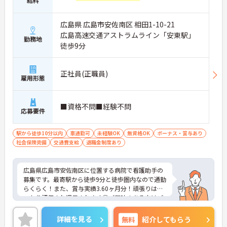
給料
広島県 広島市安佐南区 相田1-10-21
広島高速交通アストラムライン「安東駅」
勤務地
徒歩9分
正社員(正職員)
雇用形態
■資格不問■経験不問
応募要件
駅から徒歩10分以内
車通勤可
未経験OK
無資格OK
ボーナス・賞与あり
社会保険完備
交通費支給
退職金制度あり
広島県広島市安佐南区に位置する病院で看護助手の
募集です。最寄駅から徒歩9分と徒歩圏内なので通勤
らくらく！また、賞与実績3.60ヶ月分！頑張りはし
っかり評価され還元されます◎ご興味のある方はご
面接のポイントお伝えしますのでご気軽にお問い合
わせください。
詳細を見る
無料
紹介してもらう