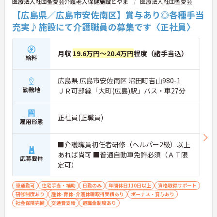
医療法人社団聖愛会介護老人保健施設とやま
医療法人社団聖愛会
【広島県／広島市安佐南区】賞与あり◎各種手当
充実♪施設にて介護職員の募集です〈正社員〉
月収
19.6万円～20.4万円
程度（諸手当込）
給料
広島県 広島市安佐南区 沼田町吉山980-1
勤務地
ＪＲ可部線「大町(広島)駅」バス・車27分
正社員(正職員)
雇用形態
■介護職員初任者研修（ヘルパー2級）以上
あれば尚可 ■普通自動車免許必須（ＡＴ限
応募要件
定可）
車通勤可
住宅手当・補助
日勤のみ
年間休日110日以上
資格取得サポート
研修制度あり
産休･育休･介護休暇取得実績あり
ボーナス・賞与あり
社会保険完備
交通費支給
退職金制度あり