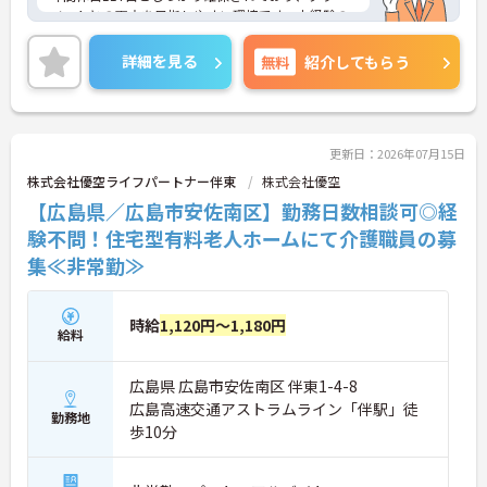
ベートとの両立を目指しやすい環境です。未経験の
方も応募可能で、介護関連資格をお持ちの方は知識
や経験を活かして働けます。賞与は過去実績で3.00
詳細を見る
無料
紹介してもらう
ヶ月分支給されており、頑張りが評価される職場で
す。
■ プライベートも大切にできる環境
更新日：2026年07月15日
株式会社優空ライフパートナー伴東
株式会社優空
年間休日が充実している職場です
【広島県／広島市安佐南区】勤務日数相談可◎経
・年間休日117日
・週休二日制
験不問！住宅型有料老人ホームにて介護職員の募
・時間外労働なし
集≪非常勤≫
→ 仕事と私生活のバランスを取りながら働きやすい
環境です♪
時給
1,120円～1,180円
給料
■ 未経験から介護に挑戦できる
広島県 広島市安佐南区 伴東1-4-8
経験不問で応募できる求人です
・経験不問
広島高速交通アストラムライン「伴駅」徒
勤務地
・学歴不問
歩10分
・資格はあれば尚可
→ 介護のお仕事に初めて挑戦したい方にもおすすめ
です♪