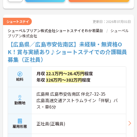
す。
アストラムライン長楽寺駅から徒歩8分とアクセス
良好で、マイカー通勤も可能（駐車場あり）。法人
内には託児施設もあり、子育て中の方にも働きやす
ショートステイ
更新日：2026年07月01日
い環境です。
シューペルブリアン株式会社ショートステイそわか若葉台
シューペル
ご興味のある方には、面接対策ポイントなどさらに
ブリアン株式会社
詳細をお話いたしますので、お気軽にご相談くださ
い。
【広島県／広島市安佐南区】未経験・無資格O
K！賞与実績あり♪ショートステイでの介護職員
募集（正社員）
月収
22.1万円～26.4万円
程度
給料
年収
326万円～382万円
程度
広島県 広島市安佐南区 伴北7-32-35
広島高速交通アストラムライン「伴駅」バ
勤務地
ス・車6分
正社員(正職員)
雇用形態