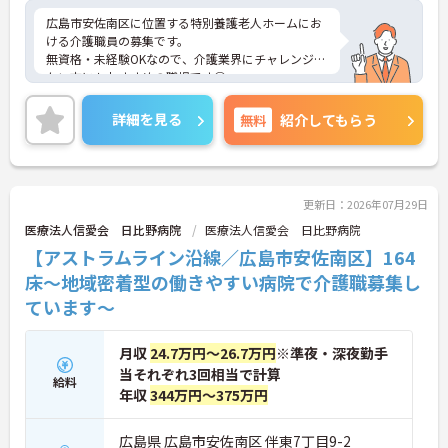
広島市安佐南区に位置する特別養護老人ホームにお
ける介護職員の募集です。
無資格・未経験OKなので、介護業界にチャレンジし
たい方にもおすすめの職場です◎
育児休業取得実績あり！長く勤めやすい環境が整っ
ています♪
詳細を見る
無料
紹介してもらう
ご興味のある方には面接ポイントをお伝えしますの
で、お気軽にお問い合わせください！
更新日：2026年07月29日
医療法人信愛会 日比野病院
医療法人信愛会 日比野病院
【アストラムライン沿線／広島市安佐南区】164
床～地域密着型の働きやすい病院で介護職募集し
ています～
月収
24.7万円～26.7万円
※準夜・深夜勤手
当それぞれ3回相当で計算
給料
年収
344万円～375万円
広島県 広島市安佐南区 伴東7丁目9-2