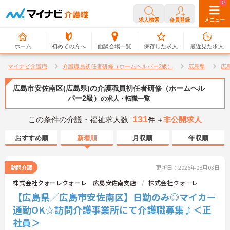
0
0
求人検索
会員登録
メニュー
ホーム
初めての方へ
面談会場一覧
保存した求人
最近見た求人
マイナビ介護職
介護職員初任者研修（ホームヘルパー2級）
広島県
広
広島市安佐南区(広島県)の介護職員初任者研修（ホームヘル
パー2級）
の求人・転職一覧
131
この条件の介護・福祉求人数
非公開求人
件 ＋
おすすめ順
新着順
月収順
年収順
訪問介護
更新日：2026年08月03日
株式会社クォーレクォーレ 広島安佐南支店
株式会社クォーレ
【広島県／広島市安佐南区】日勤のみ◎マイカー
通勤OK☆訪問介護事業所にて介護職募集♪＜正
社員＞