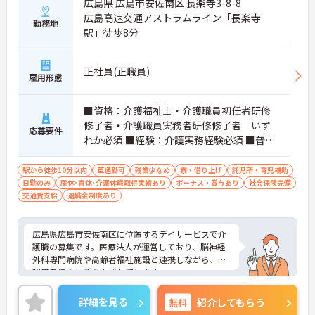
広島県 広島市安佐南区 長楽寺3-8-8
広島高速交通アストラムライン「長楽寺
勤務地
駅」徒歩8分
正社員(正職員)
雇用形態
■資格：介護福祉士・介護職員初任者研修
修了者・介護職員実務者研修修了者 いず
応募要件
れか必須 ■経験：介護実務経験必須 ■普通
自動車運転免許：必須
駅から徒歩10分以内
車通勤可
残業少なめ
寮・借り上げ
託児所・育児補助
日勤のみ
産休･育休･介護休暇取得実績あり
ボーナス・賞与あり
社会保険完備
交通費支給
退職金制度あり
広島県広島市安佐南区に位置するデイサービスで介
護職の募集です。医療法人が運営しており、脳神経
外科専門病院や高齢者福祉施設と連携しながら、ご
利用者様の生活を支援しています。
待遇面では、賞与年2回（3.7ヶ月分※過去実績）、
年間休日125日とプライベートも充実。資格手当や
詳細を見る
無料
紹介してもらう
処遇改善加算手当もあり、安定した収入が見込めま