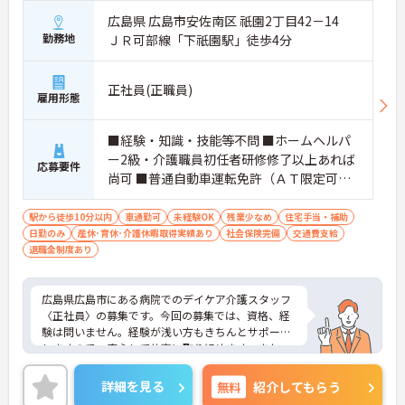
広島県 広島市安佐南区 祇園2丁目42－14
勤務地
ＪＲ可部線「下祇園駅」徒歩4分
正社員(正職員)
雇用形態
■経験・知識・技能等不問 ■ホームヘルパ
ー2級・介護職員初任者研修修了以上あれば
応募要件
尚可 ■普通自動車運転免許（ＡＴ限定可）
あれば尚可 ■利用者送迎できれば尚可
駅から徒歩10分以内
車通勤可
未経験OK
残業少なめ
住宅手当・補助
日勤のみ
産休･育休･介護休暇取得実績あり
社会保険完備
交通費支給
退職金制度あり
広島県広島市にある病院でのデイケア介護スタッフ
〈正社員〉の募集です。今回の募集では、資格、経
験は問いません。経験が浅い方もきちんとサポート
しますので、安心して仕事に取り組めます。またマ
イカー通勤OKで無料駐車場も完備なので毎日の通勤
も楽々◎ご興味がある方は是非一度マイナビまでお
詳細を見る
無料
紹介してもらう
問合せ下さい。更に詳細などお伝えします。