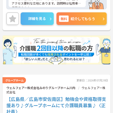
アクセス便利な立地にあります。訪問時は社用車を
使用できます。
日勤のみの勤務なので、ワークライフバランスを保
詳細を見る
無料
紹介してもらう
ちながらご勤務いただけます。
ご興味のある方には、面接対策ポイントなど、さら
に詳細をお話しいたしますのでお気軽にご相談くだ
さい！
グループホーム
更新日：2026年07月29日
ウェルフェアー株式会社みのりグループホーム川内
ウェルフェアー株
式会社
【広島県／広島市安佐南区】勉強会や資格取得支
援あり♪グループホームにて介護職員募集♪〈正
社員〉