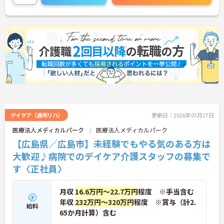
デイケア（通所リハ）
更新日：2026年07月27日
医療法人メディカルパーク
医療法人メディカルパーク
【広島県／広島市】未経験でもやる気のある方は
大歓迎♪病院でのデイケア介護スタッフの募集で
す〈正社員〉
月収
16.6万円～22.7万円
程度 ※手当含む
年収
232万円～320万円
程度 ※賞与（計2.
給料
65か月計算）含む