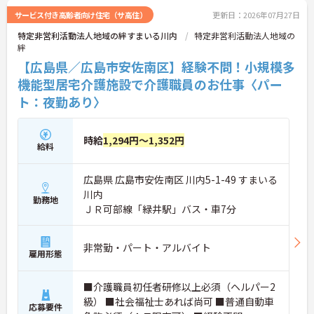
サービス付き高齢者向け住宅（サ高住）
更新日：2026年07月27日
特定非営利活動法人地域の絆すまいる川内
特定非営利活動法人地域の
絆
【広島県／広島市安佐南区】経験不問！小規模多
機能型居宅介護施設で介護職員のお仕事〈パー
ト：夜勤あり〉
時給
1,294円～1,352円
給料
広島県 広島市安佐南区 川内5-1-49 すまいる
川内
勤務地
ＪＲ可部線「緑井駅」バス・車7分
非常勤・パート・アルバイト
雇用形態
■介護職員初任者研修以上必須（ヘルパー2
級） ■社会福祉士あれば尚可 ■普通自動車
応募要件