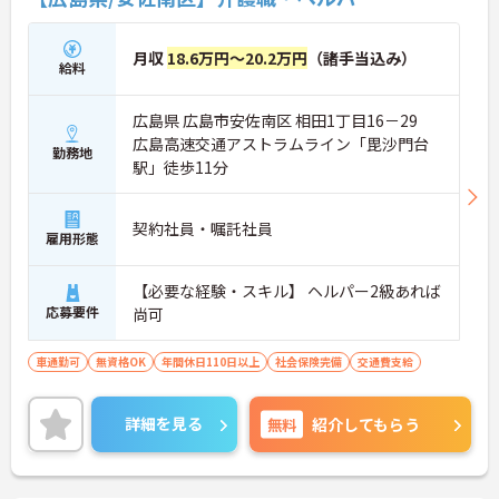
月収
18.6万円～20.2万円
（諸手当込み）
給料
広島県 広島市安佐南区 相田1丁目16－29
広島高速交通アストラムライン「毘沙門台
勤務地
駅」徒歩11分
契約社員・嘱託社員
雇用形態
【必要な経験・スキル】 ヘルパー2級あれば
応募要件
尚可
車通勤可
無資格OK
年間休日110日以上
社会保険完備
交通費支給
詳細を見る
無料
紹介してもらう