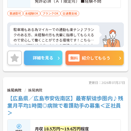
免許必須（ＡＴ限定可） ■経験不問
車通勤可
未経験OK
ブランクOK
交通費支給
駐車場もある為マイカーでの通勤も楽チン♪ブラン
クのある方、未経験の方も先輩に指導してもらえる
ので安心して働くことができる環境です！こちらの
求人にご興味がございましたら面接のポイントもお
伝えしますので是非ご応募お待ちしております。
詳細を見る
無料
紹介してもらう
更新日：2026年07月27日
妹尾病院
妹尾病院
【広島県／広島市安佐南区】最寄駅徒歩圏内♪残
業月平均1時間◎病院で看護助手の募集＜正社員
＞
月収
18.5万円～19.6万円
程度