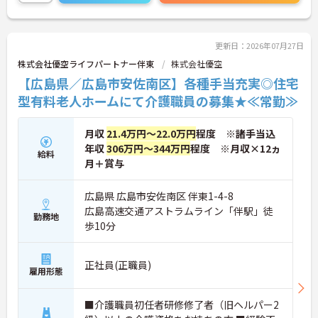
更新日：2026年07月27日
株式会社優空ライフパートナー伴東
株式会社優空
【広島県／広島市安佐南区】各種手当充実◎住宅
型有料老人ホームにて介護職員の募集★≪常勤≫
月収
21.4万円～22.0万円
程度 ※諸手当込
年収
306万円～344万円
程度 ※月収×12ヵ
給料
月＋賞与
広島県 広島市安佐南区 伴東1-4-8
広島高速交通アストラムライン「伴駅」徒
勤務地
歩10分
正社員(正職員)
雇用形態
■介護職員初任者研修修了者（旧ヘルパー2