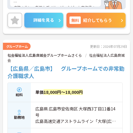
病院の他に、老健やデイサービスなど、在宅復帰の
サポートを法人全体で行っております。
詳細を見る
無料
紹介してもらう
また、院内保育所が完備されているため、子育て世
代の方でも働きやすい環境です。
ご興味のある方には、面接対策ポイントなどさらに
詳細をお話いたしますので、お気軽にご相談くださ
グループホーム
更新日：2026年07月29日
い。
社会福祉法人広島良城会グループホームさくら
社会福祉法人広島良城
会
【広島県／広島市】 グループホームでの非常勤
介護職求人
単価
18,000円～18,000円
給料
広島県 広島市安佐南区 大塚西3丁目11番14
号
勤務地
広島高速交通アストラムライン「大塚(広島)
駅」徒歩6分