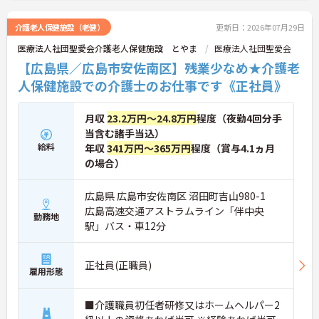
介護老人保健施設（老健）
更新日：2026年07月29日
医療法人社団聖愛会介護老人保健施設 とやま
医療法人社団聖愛会
【広島県／広島市安佐南区】残業少なめ★介護老
人保健施設での介護士のお仕事です《正社員》
月収
23.2万円～24.8万円
程度（夜勤4回分手
当含む諸手当込）
給料
年収
341万円～365万円
程度（賞与4.1ヵ月
の場合）
広島県 広島市安佐南区 沼田町吉山980-1
広島高速交通アストラムライン「伴中央
勤務地
駅」バス・車12分
正社員(正職員)
雇用形態
■介護職員初任者研修又はホームヘルパー2