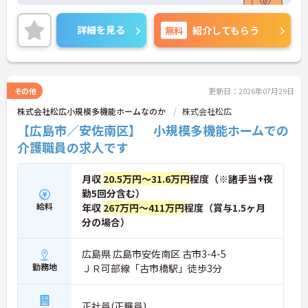
きます！賞与や昇給がある手厚い待遇でとてもやり
がいのある環境です！ご興味ある方は面接ポイント
をお伝えしますので、お気軽にお問い合わせくださ
詳細を見る
無料
紹介してもらう
い♪
その他
更新日：2026年07月29日
株式会社松広小規模多機能ホームなのか
株式会社松広
【広島市／安佐南区】 小規模多機能ホームでの
介護職員の求人です
月収
20.5万円～31.6万円
程度（※諸手当+夜
勤5回分含む）
給料
年収
267万円～411万円
程度（賞与1.5ヶ月
分の場合）
広島県 広島市安佐南区 古市3-4-5
勤務地
ＪＲ可部線「古市橋駅」徒歩3分
正社員(正職員)