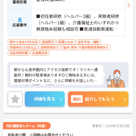
雇用形態
■初任者研修（ヘルパー2級）、実務者研修
（ヘルパー1級）、介護福祉士のいずれか※
応募要件
無資格未経験も相談可 ■普通自動車運転免
許（AT限定可）
駅から徒歩10分以内
車通勤可
残業少なめ
住宅手当・補助
年間休日110日以上
研修制度あり
産休･育休･介護休暇取得実績あり
社会保険完備
交通費支給
駅からも徒歩圏内とアクセス抜群です！マイカー通
勤可！無料の駐車場あります◎ご興味ある方には、
面接対策ポイントなど、さらに詳細をお話しいたし
ますのでお気軽にご相談ください！
詳細を見る
無料
紹介してもらう
特別養護老人ホーム（特養）
更新日：2026年07月29日
名称非公開 ※詳細はお問合せください