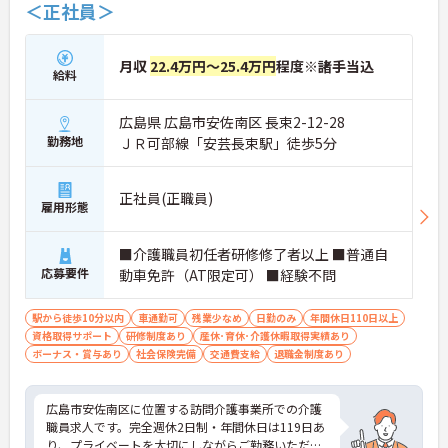
＜正社員＞
月収
22.4万円～25.4万円
程度※諸手当込
給料
広島県 広島市安佐南区 長束2-12-28
勤務地
ＪＲ可部線「安芸長束駅」徒歩5分
正社員(正職員)
雇用形態
■介護職員初任者研修修了者以上 ■普通自
応募要件
動車免許（AT限定可） ■経験不問
駅から徒歩10分以内
車通勤可
残業少なめ
日勤のみ
年間休日110日以上
資格取得サポート
研修制度あり
産休･育休･介護休暇取得実績あり
ボーナス・賞与あり
社会保険完備
交通費支給
退職金制度あり
広島市安佐南区に位置する訪問介護事業所での介護
職員求人です。完全週休2日制・年間休日は119日あ
り、プライベートを大切にしながらご勤務いただけ