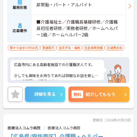
非常勤・パート・アルバイト
雇用形態
■介護福祉士／介護職員基礎研修／介護職
員初任者研修／実務者研修／ホームヘルパ
応募要件
ー1級／ホームヘルパー2級
駅から徒歩10分以内
車通勤可
住宅手当・補助
社会保険完備
交通費支給
広島市内にある高齢者施設での介護職求人です。
少しでも興味をお持ちであれば詳細なお話を致しま
すので気軽にご連絡ください。
詳細を見る
無料
紹介してもらう
更新日：2026年07月29日
医療法人コムラ病院
医療法人コムラ病院
【広島県/安佐南区】介護職・ヘルパー