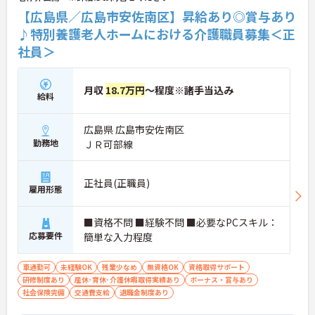
【広島県／広島市安佐南区】昇給あり◎賞与あり
♪特別養護老人ホームにおける介護職員募集＜正
社員＞
月収
18.7万円
～程度※諸手当込み
給料
広島県 広島市安佐南区
勤務地
ＪＲ可部線
正社員(正職員)
雇用形態
■資格不問 ■経験不問 ■必要なPCスキル：
応募要件
簡単な入力程度
車通勤可
未経験OK
残業少なめ
無資格OK
資格取得サポート
研修制度あり
産休･育休･介護休暇取得実績あり
ボーナス・賞与あり
社会保険完備
交通費支給
退職金制度あり