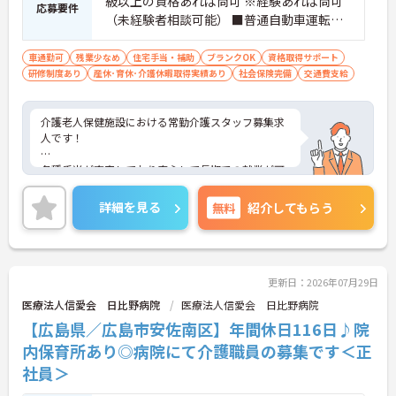
級以上の資格あれば尚可 ※経験あれば尚可
応募要件
（未経験者相談可能） ■普通自動車運転免
許（通勤用）
車通勤可
残業少なめ
住宅手当・補助
ブランクOK
資格取得サポート
研修制度あり
産休･育休･介護休暇取得実績あり
社会保険完備
交通費支給
介護老人保健施設における常勤介護スタッフ募集求
人です！
各種手当が充実しており安心して長期での就業が可
能です！残業も少なくお仕事の後の時間も有効に使
えます！
詳細を見る
無料
紹介してもらう
ご興味ある方には、面接のポイントなど、さらに詳
細をお話致しますのでお気軽にご相談ください。
更新日：2026年07月29日
医療法人信愛会 日比野病院
医療法人信愛会 日比野病院
【広島県／広島市安佐南区】年間休日116日♪院
内保育所あり◎病院にて介護職員の募集です＜正
社員＞