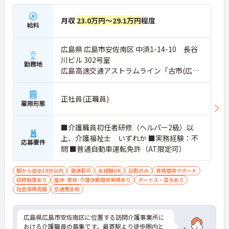
月収
23.0万円～29.1万円
程度
給料
広島県 広島市安佐南区 中須1-14-10 長谷
川ビル 302号室
勤務地
広島高速交通アストラムライン「古市(広島)
駅」徒歩6分
正社員(正職員)
雇用形態
■介護職員初任者研修（ヘルパー2級）以
上、介護福祉士 いずれか ■実務経験：不
応募要件
問 ■普通自動車運転免許（AT限定可）
駅から徒歩10分以内
車通勤可
未経験OK
日勤のみ
資格取得サポート
研修制度あり
産休･育休･介護休暇取得実績あり
ボーナス・賞与あり
社会保険完備
交通費支給
広島県広島市安佐南区に位置する訪問介護事業所に
おける介護職員の募集です。最寄駅より徒歩圏内と