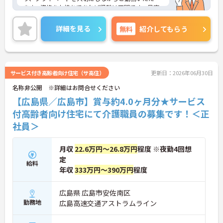
ます。資格をお持ちであれば経験は不問です。最寄
駅から徒歩圏内！通勤にも便利です。ご興味のある
方には、面接対策ポイント等、さらに詳細をお話し
詳細を見る
無料
紹介してもらう
しますのでお気軽にご相談ください！
サービス付き高齢者向け住宅（サ高住）
更新日：2026年06月30日
名称非公開 ※詳細はお問合せください
【広島県／広島市】賞与約4.0ヶ月分★サービス
付高齢者向け住宅にて介護職員の募集です！＜正
社員＞
月収
22.6万円～26.8万円
程度 ※夜勤4回想
定
給料
年収
333万円～390万円
程度
広島県 広島市安佐南区
勤務地
広島高速交通アストラムライン