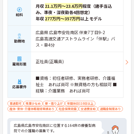
月収
21.1万円～23.6万円
程度（諸手当込
み、準夜・深夜勤各4回想定）
給料
年収
277万円～357万円
以上 モデル
広島県 広島市安佐南区 伴東7丁目9-2
広島高速交通アストラムライン「伴駅」バ
勤務地
ス・車4分
正社員(正職員)
雇用形態
■資格：初任者研修、実務者研修、介護福
祉士 あれば尚可 ※無資格の方も相談可 ■
応募要件
経験：介護業務 あれば尚可
車通勤可
残業少なめ
寮・借り上げ
年間休日110日以上
産休･育休･介護休暇取得実績あり
社会保険完備
交通費支給
退職金制度あり
広島県広島市安佐南区に位置する164床の療養型病
院での介護職の募集です。