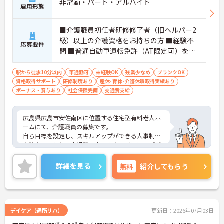
非常勤・パート・アルバイト
雇用形態
■ 安心して長く働きやすい職場
■介護職員初任者研修修了者（旧ヘルパー2
級）以上の介護資格をお持ちの方 ■経験不
将来を見据えて勤務しやすい環境です
応募要件
問 ■普通自動車運転免許（AT限定可）をお
・賞与計3.00ヶ月実績
持ちであれば尚可
・退職金制度あり
・再雇用制度あり
駅から徒歩10分以内
車通勤可
未経験OK
残業少なめ
ブランクOK
→ 長期的なキャリア形成を目指しやすい職場です♪
資格取得サポート
研修制度あり
産休･育休･介護休暇取得実績あり
ボーナス・賞与あり
社会保険完備
交通費支給
広島県広島市安佐南区に位置する住宅型有料老人ホ
ームにて、介護職員の募集です。
自ら目標を設定し、スキルアップができる人事制度
を確立しており、未経験の方でもキャリアアップが
目指せる環境です！
勤務日数は相談可能◎ご自身のライフスタイルに合
詳細を見る
無料
紹介してもらう
わせてのご就業可能です！
ご興味ある方には、面接対策ポイントなど、さらに
詳細をお話しいたしますのでお気軽にご相談くださ
い！
デイケア（通所リハ）
更新日：2026年07月03日