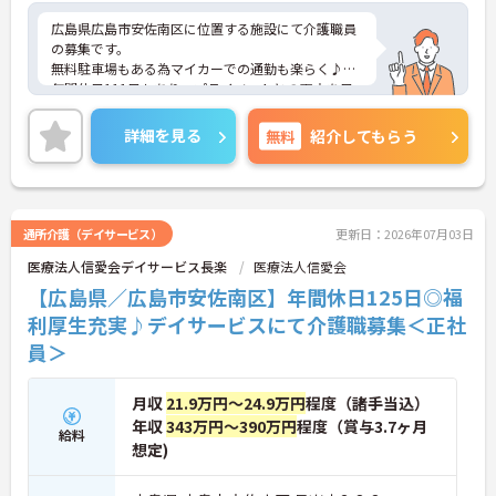
広島県広島市安佐南区に位置する施設にて介護職員
の募集です。
無料駐車場もある為マイカーでの通勤も楽らく♪
年間休日111日もあり、プライベートとの両立を目
指す方におすすめの環境です◎
また昇給や賞与制度があり、頑張りが評価されてし
詳細を見る
無料
紹介してもらう
っかりと還元されます。さらに各種手当も充実して
いるのは嬉しいポイントです◎しっかりとしたフォ
ロー体制で、経験に関わらず安心してスタートでき
ます。
こちらの求人にご興味がございましたら面接のポイ
通所介護（デイサービス）
更新日：2026年07月03日
ントもお伝えしますので是非ご応募お待ちしており
医療法人信愛会デイサービス長楽
医療法人信愛会
ます。
【広島県／広島市安佐南区】年間休日125日◎福
利厚生充実♪デイサービスにて介護職募集＜正社
員＞
月収
21.9万円～24.9万円
程度（諸手当込）
年収
343万円～390万円
程度（賞与3.7ヶ月
給料
想定)