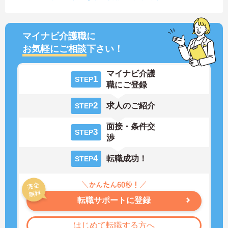
マイナビ介護職に
お気軽にご相談
下さい！
マイナビ介護
1
STEP
職にご登録
2
求人のご紹介
STEP
面接・条件交
3
STEP
渉
4
転職成功！
STEP
転職サポートに登録
はじめて転職する方へ