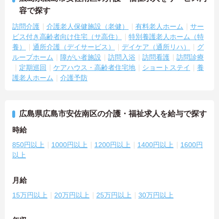
容で探す
訪問介護
介護老人保健施設（老健）
有料老人ホーム
サー
ビス付き高齢者向け住宅（サ高住）
特別養護老人ホーム（特
養）
通所介護（デイサービス）
デイケア（通所リハ）
グ
ループホーム
障がい者施設
訪問入浴
訪問看護
訪問診療
定期巡回
ケアハウス・高齢者住宅地
ショートステイ
養
護老人ホーム
介護予防
広島県広島市安佐南区の介護・福祉求人を給与で探す
時給
850円以上
1000円以上
1200円以上
1400円以上
1600円
以上
月給
15万円以上
20万円以上
25万円以上
30万円以上