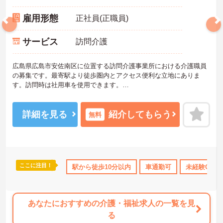
雇用形態
正社員(正職員)
サービス
訪問介護
広島県広島市安佐南区に位置する訪問介護事業所における介護職員
の募集です。最寄駅より徒歩圏内とアクセス便利な立地にありま
す。訪問時は社用車を使用できます。
日勤のみの勤務なので、ワークライフバランスを保ちながらご勤務
いただけます。
詳細を見る
紹介してもらう
無料
ご興味のある方には、面接対策ポイントなど、さらに詳細をお話し
いたしますのでお気軽にご相談ください！
ここに注目！
なめ
寮・借り上げ
駅から徒歩10分以内
託児所・育児補助
年間休日110日以上
車通勤可
未経験OK
産
あなたにおすすめの介護・福祉求人の一覧を見
る