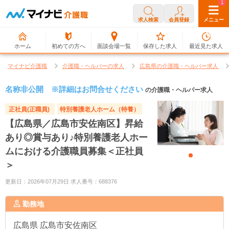
0
1
求人検索
会員登録
メニュー
ホーム
初めての方へ
面談会場一覧
保存した求人
最近見た求人
マイナビ介護職
介護職・ヘルパーの求人
広島県の介護職・ヘルパー求人
名称非公開 ※詳細はお問合せください
の介護職・ヘルパー求人
正社員(正職員)
特別養護老人ホーム（特養）
【広島県／広島市安佐南区】昇給
あり◎賞与あり♪特別養護老人ホー
ムにおける介護職員募集＜正社員
＞
更新日：2026年07月29日 求人番号：688376
勤務地
広島県
広島市安佐南区