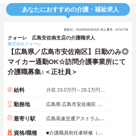
あなたにおすすめの介護・福祉求人
更新日：2026年08月03日 求人番号：9731736
クォーレ 広島安佐南支店の介護職求人
株式会社クォーレ
【広島県／広島市安佐南区】日勤のみ◎
マイカー通勤OK☆訪問介護事業所にて
介護職募集♪＜正社員＞
給料
月収 23.0万円～29.1万円程度
勤務地
広島県 広島市安佐南区 中須1-14-10 長谷川ビル 302号室
最寄り駅
広島高速交通アストラムライン「古市(広島)駅」徒歩6分
資格/職種
■介護職員初任者研修（ヘルパー2級）以上、介護福祉士 いずれか ■実務経験：不問 ■普通自動車運転免許（AT限定可）