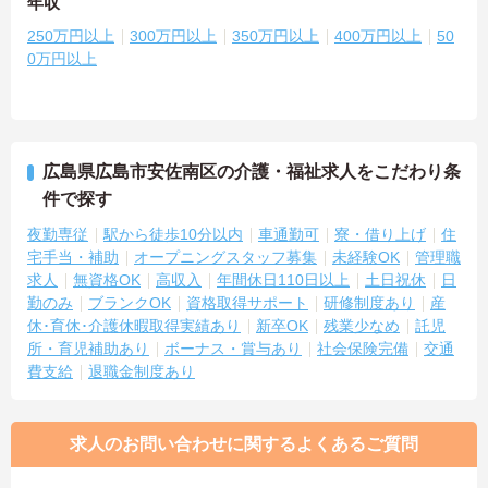
年収
250万円以上
300万円以上
350万円以上
400万円以上
50
0万円以上
広島県広島市安佐南区の介護・福祉求人をこだわり条
件で探す
夜勤専従
駅から徒歩10分以内
車通勤可
寮・借り上げ
住
宅手当・補助
オープニングスタッフ募集
未経験OK
管理職
求人
無資格OK
高収入
年間休日110日以上
土日祝休
日
勤のみ
ブランクOK
資格取得サポート
研修制度あり
産
休･育休･介護休暇取得実績あり
新卒OK
残業少なめ
託児
所・育児補助あり
ボーナス・賞与あり
社会保険完備
交通
費支給
退職金制度あり
求人のお問い合わせに関するよくあるご質問