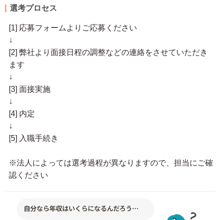
選考プロセス
[1] 応募フォームよりご応募ください
↓
[2] 弊社より面接日程の調整などの連絡をさせていただき
ます
↓
[3] 面接実施
↓
[4] 内定
↓
[5] 入職手続き
※法人によっては選考過程が異なりますので、担当にご確
認ください