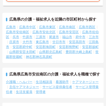
広島県の介護・福祉求人を近隣の市区町村から探す
広島市
広島市中区
広島市東区
広島市南区
広島市西区
広島市安佐南区
広島市安佐北区
広島市安芸区
広島市佐伯
区
呉市
竹原市
三原市
尾道市
福山市
府中市
三次市
庄原市
大竹市
東広島市
廿日市市
安芸高田市
江田島
市
安芸郡府中町
安芸郡海田町
安芸郡熊野町
安芸郡坂町
山県郡安芸太田町
山県郡北広島町
豊田郡大崎上島町
世
羅郡世羅町
神石郡神石高原町
広島県広島市安佐南区の介護・福祉求人を職種で探す
介護職・ヘルパー
生活相談員
看護助手
ケアマネージャー
主任ケアマネジャー
サービス提供責任者
サービス管理責
任者
生活支援員
管理者