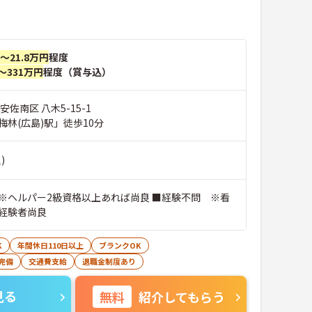
円～21.8万円
程度
～331万円
程度（賞与込）
安佐南区 八木5-15-1
林(広島)駅」徒歩10分
)
※ヘルパー2級資格以上あれば尚良 ■経験不問 ※看
経験者尚良
K
年間休日110日以上
ブランクOK
完備
交通費支給
退職金制度あり
見る
無料
紹介してもらう