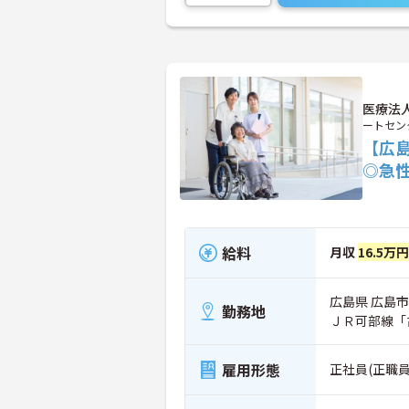
医療法
ートセン
【広
◎急
給料
月収
16.5万円
広島県 広島市
勤務地
ＪＲ可部線「
雇用形態
正社員(正職員