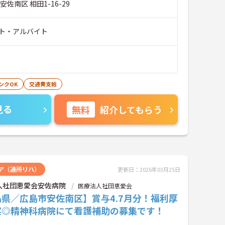
佐南区 相田1-16-29
ト・アルバイト
ンクOK
交通費支給
見る
無料
紹介してもらう
ア（通所リハ）
更新日：2026年03月25日
人社団恵愛会安佐病院
医療法人社団恵愛会
県／広島市安佐南区】賞与4.7月分！福利厚
実◎精神科病院にて看護補助の募集です！