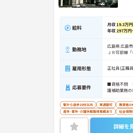
月収
19.3万
給料
年収
297万円
広島県 広島市
勤務地
ＪＲ可部線「梅
雇用形態
正社員(正職員
■資格不問 
応募要件
護補助業務の
駅から徒歩10分以内
車通勤可
無資格O
産休･育休･介護休暇取得実績あり
社会保険
詳細を