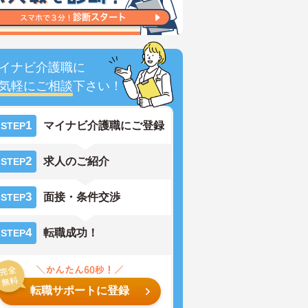
イナビ介護職に
気軽にご相談
下さい！
1
マイナビ介護職にご登録
STEP
2
求人のご紹介
STEP
3
面接・条件交渉
STEP
4
転職成功！
STEP
転職サポートに登録