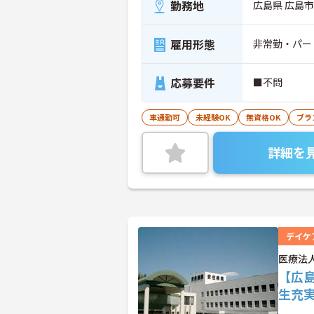
勤務地
広島県 広島市安
雇用形態
非常勤・パー
応募要件
■不問
車通勤可
未経験OK
無資格OK
ブラ
詳細を
デイケ
医療法
【広島
生充