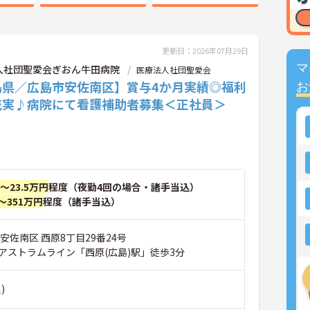
更新日：2026年07月29日
マ
人社団聖愛会ぎおん牛田病院
医療法人社団聖愛会
島県／広島市安佐南区】賞与4か月実績◎福利
お
充実♪病院にて看護補助者募集＜正社員＞
円～23.5万円
程度（夜勤4回の場合・諸手当込）
～351万円
程度（諸手当込）
安佐南区 西原8丁目29番24号
アストラムライン「西原(広島)駅」徒歩3分
)