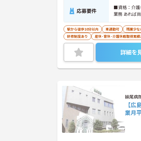
■資格：介護
応募要件
業務 あれば
駅から徒歩10分以内
車通勤可
残業少な
研修制度あり
産休･育休･介護休暇取得実績
詳細を
妹尾病
【広
業月