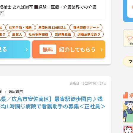
福祉士 あれば尚可 ■経験：医療・介護業界での介護
尚可
め
住宅手当・補助
年間休日110日以上
資格取得サポート
あり
高収入
社会保険完備
交通費支給
退職金制度あり
見る
無料
紹介してもらう
更新日：2026年07月27日
院
妹尾病院
島県／広島市安佐南区】最寄駅徒歩圏内♪残
平均1時間◎病院で看護助手の募集＜正社員＞