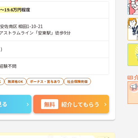
円～19.6万円
程度
佐南区 相田1-10-21
アストラムライン「安東駅」徒歩9分
)
経験不問
K
無資格OK
ボーナス・賞与あり
社会保険完備
見る
無料
紹介してもらう