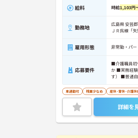
給料
時給
1,103円
広島県 安芸郡
勤務地
ＪＲ呉線「矢
雇用形態
非常勤・パー
■介護職員初
応募要件
か ■実務経
す） ■普通
車通勤可
残業少なめ
産休･育休･介護
詳細を