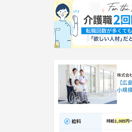
株式会
【広
小規
給料
時給
1,085円