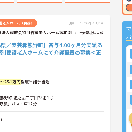
護老人ホーム（特養）
更新日：2026年07月29日
マ
祉法人成城会特別養護老人ホーム誠和園
社会福祉法人成
お
県／安芸郡熊野町】賞与4.00ヶ月分実績あ
特別養護老人ホームにて介護職員の募集＜正
＞
円～25.1万円
程度※諸手当込
熊野町 城之堀二丁目28番1号
野駅」バス・車17分
)