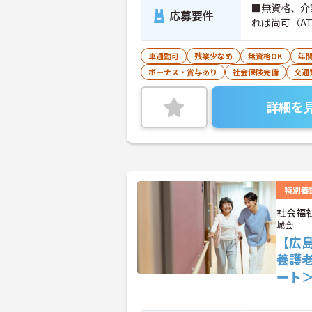
■無資格、介
応募要件
れば尚可（A
車通勤可
残業少なめ
無資格OK
年間
ボーナス・賞与あり
社会保険完備
交通
詳細を
特別養
社会福
城会
【広島
養護
ート