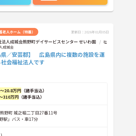
護老人ホーム（特養）
更新日：2026年01月05日
祉法人成城会熊野町デイサービスセンター せいわ園
社
人成城会
島県／安芸郡】 広島県内に複数の施設を運
る社会福祉法人です
円～20.8万円
（諸手当込）
～310万円
（諸手当込）
熊野町 城之堀二丁目27番11号
野駅」バス・車17分
)