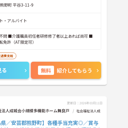
野町 平谷3-11-9
ト・アルバイト
不問 ■介護職員初任者研修修了者以上あれば尚可 ■
転免許（AT限定可）
交通費支給
見る
無料
紹介してもらう
更新日：2026年03月11日
祉法人成城会小規模多機能ホーム舞良戸
社会福祉法人成
島県／安芸郡熊野町】各種手当充実◎／賞与