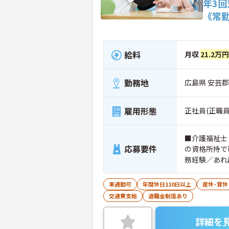
年3
《常
給料
月収
21.2万
勤務地
広島県 安芸郡
雇用形態
正社員(正職員
■介護福祉士
応募要件
の資格所持で
務経験／あれ
車通勤可
年間休日110日以上
産休･育休
交通費支給
退職金制度あり
詳細を