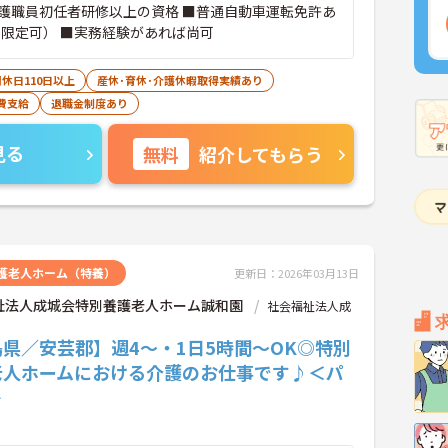
護職員初任者研修以上の資格 ■普通自動車運転免許あ
T限定可） ■実務経験があれば尚可
休日110日以上
産休･育休･介護休暇取得実績あり
費支給
退職金制度あり
見る
無料
紹介してもらう
護老人ホーム（特養）
更新日：2026年03月13日
祉法人成城会特別養護老人ホーム誠和園
社会福祉法人成
県／安芸郡】週4～・1日5時間～OK◎特別
老人ホームにおける介護のお仕事です♪＜パ
＞