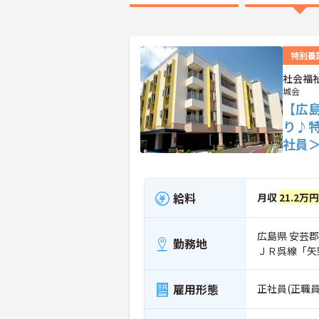
特別養
社会福
城会
【広島
り♪
社員
給料
月収
21.2万
広島県 安芸郡
勤務地
ＪＲ呉線「矢
雇用形態
正社員(正職員