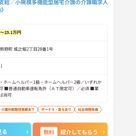
回支給／小規模多機能型居宅介護の介護職求人
勤》
円～25.1万円
熊野町 城之堀2丁目28番1号
)
・ホームヘルパー1級・ホームヘルパー2級／いずれか
可 ■普通自動車運転免許（ＡＴ限定可）／必須 ■業
ば尚可
･介護休暇取得実績あり
ボーナス・賞与あり
社会保険完備
見る
無料
紹介してもらう