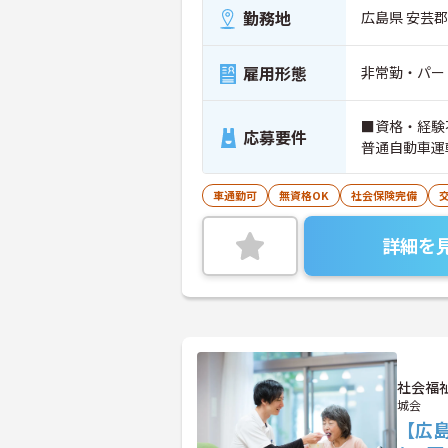
勤務地
広島県 安芸郡熊
雇用形態
非常勤・パー
■資格・経験
応募要件
普通自動車運
車通勤可
無資格OK
社会保険完備
詳細を
社会福
城会
【広