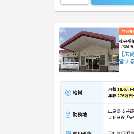
特別養
社会福
会福祉法
【広
営す
月収
18.6万
給料
年収
276万円
広島県 安芸郡
勤務地
ＪＲ呉線「矢
雇用形態
正社員(正職員