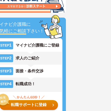
イナビ介護職に
気軽にご相談
下さい！
1
マイナビ介護職にご登録
STEP
2
求人のご紹介
STEP
3
面接・条件交渉
STEP
4
転職成功！
STEP
転職サポートに登録