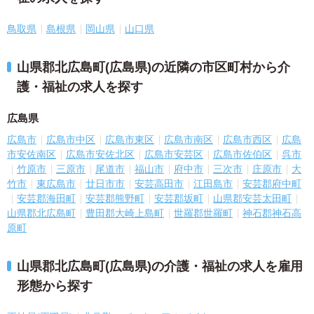
鳥取県
島根県
岡山県
山口県
山県郡北広島町(広島県)の近隣の市区町村から介
護・福祉の求人を探す
広島県
広島市
広島市中区
広島市東区
広島市南区
広島市西区
広島
市安佐南区
広島市安佐北区
広島市安芸区
広島市佐伯区
呉市
竹原市
三原市
尾道市
福山市
府中市
三次市
庄原市
大
竹市
東広島市
廿日市市
安芸高田市
江田島市
安芸郡府中町
安芸郡海田町
安芸郡熊野町
安芸郡坂町
山県郡安芸太田町
山県郡北広島町
豊田郡大崎上島町
世羅郡世羅町
神石郡神石高
原町
山県郡北広島町(広島県)の介護・福祉の求人を雇用
形態から探す