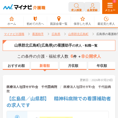
0
0
求人検索
会員登録
メニュー
ホーム
初めての方へ
面談会場一覧
保存した求人
最近見た求人
マイナビ介護職
看護助手
広島県
山県郡北広島町
広島県の看護助
山県郡北広島町(広島県)の看護助手
の求人・転職一覧
6
この条件の介護・福祉求人数
非公開求人
件 ＋
おすすめ順
新着順
月収順
年収順
更新日：2026年07月29日
医療法人社団せがわ会 千代田病院
医療法人社団せがわ会 千代田病
院
【広島県／山県郡】 精神科病院での看護補助者
の求人です