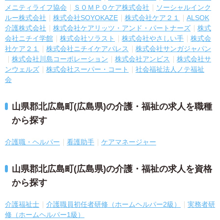
メニティライフ協会
ＳＯＭＰＯケア株式会社
ソーシャルインク
ルー株式会社
株式会社SOYOKAZE
株式会社ケア２１
ALSOK
介護株式会社
株式会社ケアリッツ・アンド・パートナーズ
株式
会社ニチイ学館
株式会社ソラスト
株式会社やさしい手
株式会
社ケア２１
株式会社ニチイケアパレス
株式会社サンガジャパン
株式会社川島コーポレーション
株式会社アンビス
株式会社サ
ンウェルズ
株式会社スーパー・コート
社会福祉法人ノテ福祉
会
山県郡北広島町(広島県)の介護・福祉の求人を職種
から探す
介護職・ヘルパー
看護助手
ケアマネージャー
山県郡北広島町(広島県)の介護・福祉の求人を資格
から探す
介護福祉士
介護職員初任者研修（ホームヘルパー2級）
実務者研
修（ホームヘルパー1級）