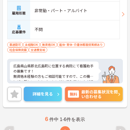
非常勤・パート・アルバイト
雇用形態
不問
応募要件
車通勤可
未経験OK
無資格OK
産休･育休･介護休暇取得実績あり
社会保険完備
交通費支給
広島県山県郡北広島町に位置する病院にて看護助手
の募集です！
無資格未経験の方もご相談可能ですので、この機会
にぜひ新しいことにチャレンジしてみてはいかがで
しょうか？
最新の募集状況を問
ご興味ある方には、面接対策ポイントなど、さらに
詳細を見る
無料
い合わせる
詳細をお話しいたしますのでお気軽にご相談くださ
い！
6
件中 1-6件を表示