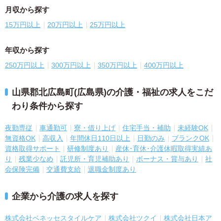
月収から探す
15万円以上
20万円以上
25万円以上
年収から探す
250万円以上
300万円以上
350万円以上
400万円以上
山県郡北広島町(広島県)の介護・福祉の求人をこだ
わり条件から探す
夜勤専従
車通勤可
寮・借り上げ
住宅手当・補助
未経験OK
無資格OK
高収入
年間休日110日以上
日勤のみ
ブランクOK
資格取得サポート
研修制度あり
産休･育休･介護休暇取得実績あ
り
残業少なめ
託児所・育児補助あり
ボーナス・賞与あり
社
会保険完備
交通費支給
退職金制度あり
企業から介護の求人を探す
株式会社ベネッセスタイルケア
株式会社ツクイ
株式会社日本ア