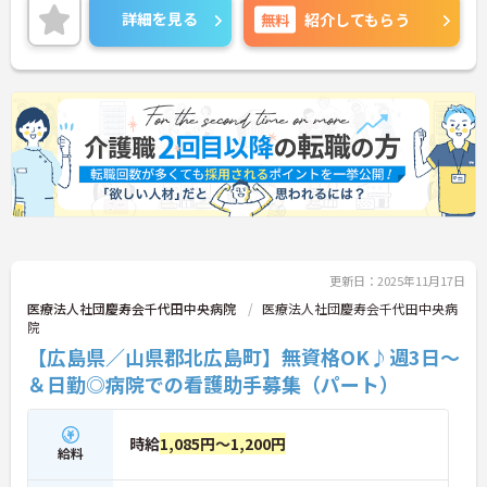
す。ご興味ある方には、面接対策ポイントなど、さ
詳細を見る
無料
紹介してもらう
らに詳細をお話しいたしますのでお気軽にご相談く
ださい！
更新日：2025年11月17日
医療法人社団慶寿会千代田中央病院
医療法人社団慶寿会千代田中央病
院
【広島県／山県郡北広島町】無資格OK♪週3日～
＆日勤◎病院での看護助手募集（パート）
時給
1,085円～1,200円
給料