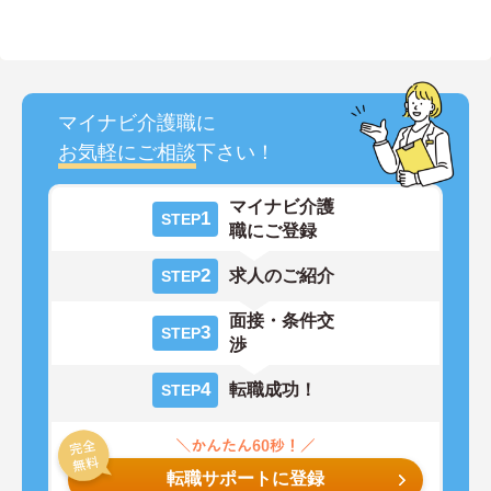
マイナビ介護職に
お気軽にご相談
下さい！
マイナビ介護
1
STEP
職にご登録
2
求人のご紹介
STEP
面接・条件交
3
STEP
渉
4
転職成功！
STEP
転職サポートに登録