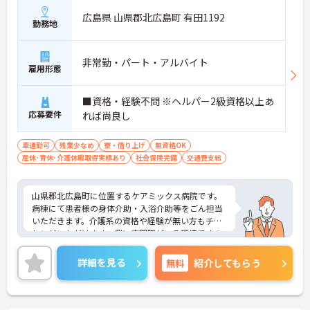
広島県 山県郡北広島町 有田1192
勤務地
非常勤・パート・アルバイト
雇用形態
■資格・経験不問 ※ヘルパー2級資格以上あ
応募要件
れば尚良し
車通勤可
残業少なめ
寮・借り上げ
無資格OK
産休･育休･介護休暇取得実績あり
社会保険完備
交通費支給
山県郡北広島町に位置するケアミックス病院です。
病棟にて患者様の身体介助・入浴介助等をごん担当
いただきます。介護系の資格や経験が無い方もチャ
レンジいただけます。側に専門職がいる環境ですの
で安心して業務に専念いただけます。週3日～、日勤
のみのご勤務ですので、生活リズムを整えやすく無
詳細を見る
無料
紹介してもらう
理なくご勤務いただけます♪
ご興味のある方には、面接対策ポイントなど、さら
に詳細をお話しいたしますのでお気軽にご相談くだ
さい！