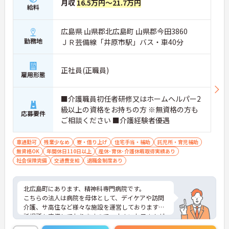
月収
16.5万円～21.7万円
給料
広島県 山県郡北広島町 山県郡今田3860
勤務地
ＪＲ芸備線「井原市駅」バス・車40分
正社員(正職員)
雇用形態
■介護職員初任者研修又はホームヘルパー2
級以上の資格をお持ちの方 ※無資格の方も
応募要件
ご相談ください ■介護経験者優遇
車通勤可
残業少なめ
寮・借り上げ
住宅手当・補助
託児所・育児補助
無資格OK
年間休日110日以上
産休･育休･介護休暇取得実績あり
社会保険完備
交通費支給
退職金制度あり
北広島町にあります、精神科専門病院です。
こちらの法人は病院を母体として、デイケアや訪問
介護、サ高住など様々な施設を運営しております。
託児所も完備しておりますので、小さいお子さんが
いらっしゃる方も働きやすい環境が整っておりま