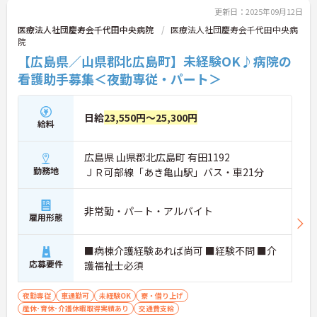
更新日：2025年09月12日
医療法人社団慶寿会千代田中央病院
医療法人社団慶寿会千代田中央病
院
【広島県／山県郡北広島町】未経験OK♪病院の
看護助手募集＜夜勤専従・パート＞
日給
23,550円～25,300円
給料
広島県 山県郡北広島町 有田1192
勤務地
ＪＲ可部線「あき亀山駅」バス・車21分
非常勤・パート・アルバイト
雇用形態
■病棟介護経験あれば尚可 ■経験不問 ■介
応募要件
護福祉士必須
夜勤専従
車通勤可
未経験OK
寮・借り上げ
産休･育休･介護休暇取得実績あり
交通費支給