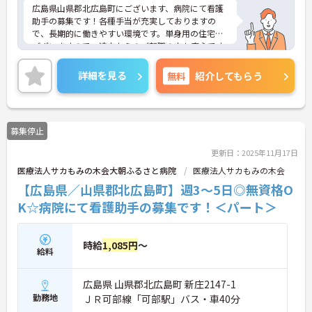
広島県山県郡北広島町にございます、病院にて看護
助手の募集です！各種手当が充実しておりますの
で、長期的に働きやすい環境です。単身用の住宅が
ございますので、遠方からのご転職の方も安心です
★
ご興味のある方は、マイナビ介護職までお問い合わ
詳細を見る
無料
紹介してもらう
せください。
募集停止
更新日：2025年11月17日
医療法人サカもみの木会大朝ふるさと病院
医療法人サカもみの木会
【広島県／山県郡北広島町】週3～5日◎無資格O
K☆病院にて看護助手の募集です！＜パート＞
時給
1,085円
～
給料
広島県 山県郡北広島町 新庄2147-1
勤務地
ＪＲ可部線「可部駅」バス・車40分