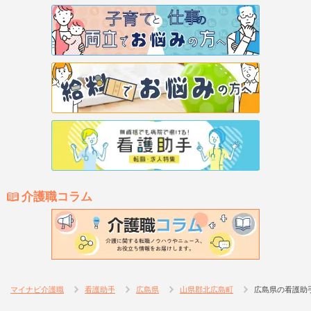
介護職コラム
マイナビ介護職
看護助手
広島県
山県郡北広島町
広島県の看護助