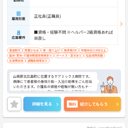
正社員(正職員)
雇用形態
■資格・経験不問 ※ヘルパー2級資格あれば
応募要件
尚良し
車通勤可
残業少なめ
寮・借り上げ
無資格OK
年間休日110日以上
産休･育休･介護休暇取得実績あり
ボーナス・賞与あり
社会保険完備
交通費支給
退職金制度あり
山県郡北広島町に位置するケアミックス病院です。
病棟にて患者様の身体介助・入浴介助等をごん担当
いただきます。介護系の資格や経験が無い方もチャ
レンジいただけます。側に専門職がいる環境ですの
で安心して業務に専念いただけます。夜勤手当は1回
8,000円・早出遅出にも手当が支給されます。寮・
詳細を見る
無料
紹介してもらう
医療費還付制度等の充実した福利厚生も魅力です。
ご興味のある方には、面接対策ポイントなど、さら
に詳細をお話しいたしますのでお気軽にご相談くだ
さい！