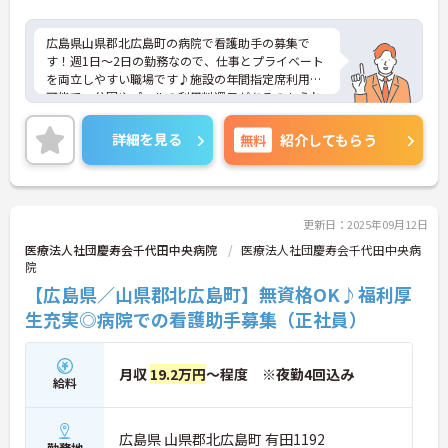
広島県山県郡北広島町の病院で看護助手の募集で
す！週1日～2日の勤務なので、仕事とプライベート
を両立しやすい職場です♪施設の年間指定席利用が
可能で、公園やプールの利用料還元があるのもうれ
しいポイント♪ご興味のある方は、面接ポイントを
お伝えしますので、お気軽にご連絡ください。
詳細を見る
無料
紹介してもらう
更新日：2025年09月12日
医療法人社団慶寿会千代田中央病院
医療法人社団慶寿会千代田中央病
院
【広島県／山県郡北広島町】無資格OK♪福利厚
生充実◎病院での看護助手募集（正社員）
月収
19.2万円
～程度 ※夜勤4回込み
給料
広島県 山県郡北広島町 有田1192
勤務地