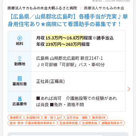
更新日：2025年06月05日
医療法人サカもみの木会大朝ふるさと病院
医療法人サカもみの木会
【広島県／山県郡北広島町】各種手当が充実♪単
身用住宅あり★病院にて看護助手の募集です！
月収
15.3万円～16.8万円
程度※諸手当込
給料
年収
239万円～263万円
程度
広島県 山県郡北広島町 新庄2147-1
勤務地
ＪＲ可部線「可部駅」バス・車40分
正社員(正職員)
雇用形態
■あれば尚可 介護施設等での経験があれ
応募要件
ば尚良 ■免許・資格不問
車通勤可
未経験OK
寮・借り上げ
住宅手当・補助
無資格OK
産休･育休･介護休暇取得実績あり
社会保険完備
交通費支給
退職金制度あり