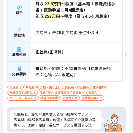
月収
22.8万円
～程度（基本給＋技能資格手
当＋夜勤手当※月4回想定）
給料
年収
353万円
～程度（賞与4.5ヶ月想定）
広島県 山県郡北広島町 壬生433-4
勤務地
正社員(正職員)
雇用形態
■資格・経験：不問 ■普通自動車運転免
応募要件
許：必須（AT限定可）
車通勤可
未経験OK
寮・借り上げ
託児所・育児補助
無資格OK
年間休日110日以上
産休･育休･介護休暇取得実績あり
高収入
ボーナス・賞与あり
社会保険完備
交通費支給
退職金制度あり
＼医療と介護で地域を支える安心職場です♪／
広島県山県郡北広島町に位置する病院で介護職の募
集です。医療・保健・福祉サービスを展開する法人
が運営する事業所です。未経験の方でも応募可能