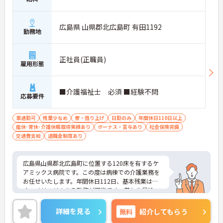
広島県 山県郡北広島町 有田1192
勤務地
正社員(正職員)
雇用形態
■介護福祉士 必須 ■経験不問
応募要件
車通勤可
残業少なめ
寮・借り上げ
日勤のみ
年間休日110日以上
産休･育休･介護休暇取得実績あり
ボーナス・賞与あり
社会保険完備
交通費支給
退職金制度あり
広島県山県郡北広島町に位置する120床を有するケ
アミックス病院です。この度は病棟での介護業務を
お任せいたします。年間休日112日、基本残業はな
く、メリハリのある勤務が可能です。賞与や昇給、
退職金などの待遇が一通り整っており、安定した環
境の中で働きたい方にピッタリです!ご興味のある方
詳細を見る
無料
紹介してもらう
には、面接対策ポイントなど、さらに詳細をお話し