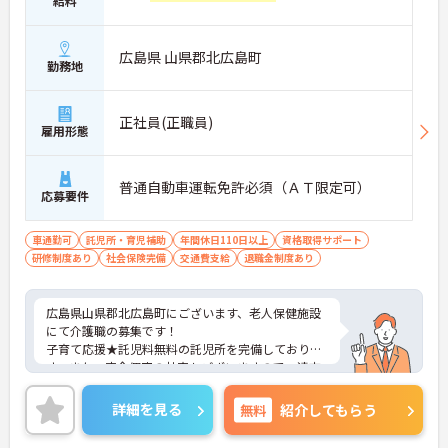
給料
■ 安定法人で長く活躍できる♪
地域医療と福祉を支える法人で勤務できます♪
広島県 山県郡北広島町
・賞与計4.5ヶ月支給実績
勤務地
・退職金制度あり
・再雇用制度あり
→ 将来を見据えて長く働きやすい職場です♪
正社員(正職員)
雇用形態
普通自動車運転免許必須（ＡＴ限定可）
応募要件
車通勤可
託児所・育児補助
年間休日110日以上
資格取得サポート
研修制度あり
社会保険完備
交通費支給
退職金制度あり
広島県山県郡北広島町にございます、老人保健施設
にて介護職の募集です！
子育て応援★託児料無料の託児所を完備しておりま
す。また、完全個室の社宅もございますので、遠方
からのご転職の方も安心して就業いただけます。
ご興味のある方は、マイナビ介護職までお問い合わ
詳細を見る
無料
紹介してもらう
せください。