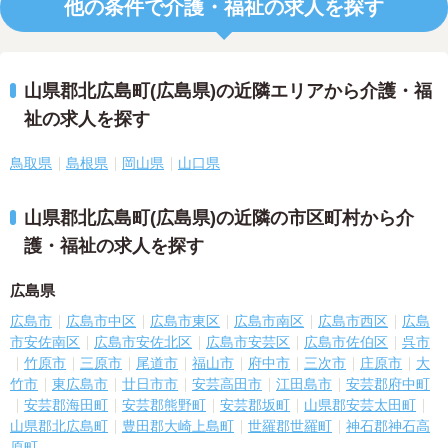
他の条件で介護・福祉の求人を探す
山県郡北広島町(広島県)の近隣エリアから介護・福
祉の求人を探す
鳥取県
島根県
岡山県
山口県
山県郡北広島町(広島県)の近隣の市区町村から介
護・福祉の求人を探す
広島県
広島市
広島市中区
広島市東区
広島市南区
広島市西区
広島
市安佐南区
広島市安佐北区
広島市安芸区
広島市佐伯区
呉市
竹原市
三原市
尾道市
福山市
府中市
三次市
庄原市
大
竹市
東広島市
廿日市市
安芸高田市
江田島市
安芸郡府中町
安芸郡海田町
安芸郡熊野町
安芸郡坂町
山県郡安芸太田町
山県郡北広島町
豊田郡大崎上島町
世羅郡世羅町
神石郡神石高
原町