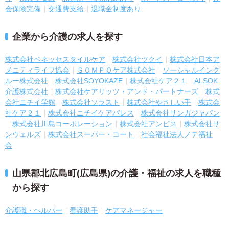
会保険完備
交通費支給
退職金制度あり
企業から介護の求人を探す
株式会社ベネッセスタイルケア
株式会社ツクイ
株式会社日本ア
メニティライフ協会
ＳＯＭＰＯケア株式会社
ソーシャルインク
ルー株式会社
株式会社SOYOKAZE
株式会社ケア２１
ALSOK
介護株式会社
株式会社ケアリッツ・アンド・パートナーズ
株式
会社ニチイ学館
株式会社ソラスト
株式会社やさしい手
株式会
社ケア２１
株式会社ニチイケアパレス
株式会社サンガジャパン
株式会社川島コーポレーション
株式会社アンビス
株式会社サ
ンウェルズ
株式会社スーパー・コート
社会福祉法人ノテ福祉
会
山県郡北広島町(広島県)の介護・福祉の求人を職種
から探す
介護職・ヘルパー
看護助手
ケアマネージャー