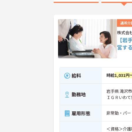
通所介
株式会
【岩
営す
給料
時給
1,031円
岩手県 滝沢市 
勤務地
ＩＧＲいわて
雇用形態
非常勤・パー
＜資格＞介護