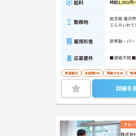
給料
時給
1,031円
岩手県 滝沢市
勤務地
ＩＧＲいわて
雇用形態
非常勤・パー
応募要件
■資格不問 
車通勤可
未経験OK
残業少なめ
無資
詳細を
グルー
株式会