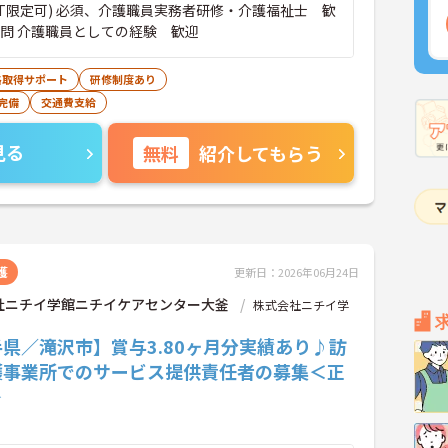
AT限定可) 必須、介護職員実務者研修・介護福祉士 歓
不問 介護職員としての経験 歓迎
格取得サポート
研修制度あり
完備
交通費支給
見る
無料
紹介してもらう
護
更新日：2026年06月24日
社ニチイ学館ニチイケアセンター大釜
株式会社ニチイ学
県／滝沢市】賞与3.80ヶ月分実績あり♪訪
護事業所でのサービス提供責任者の募集＜正
＞