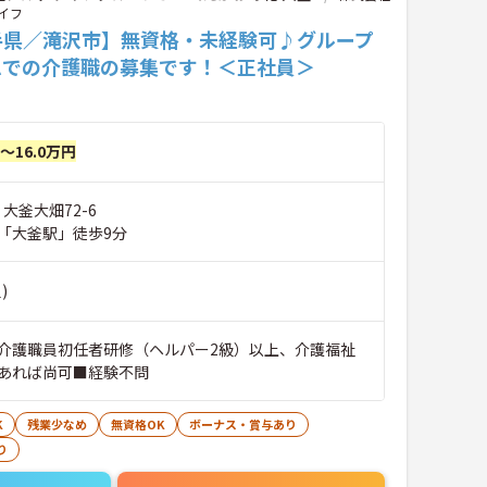
イフ
手県／滝沢市】無資格・未経験可♪グループ
ムでの介護職の募集です！＜正社員＞
円～16.0万円
 大釜大畑72-6
「大釜駅」徒歩9分
)
介護職員初任者研修（ヘルパー2級）以上、介護福祉
あれば尚可■経験不問
K
残業少なめ
無資格OK
ボーナス・賞与あり
り