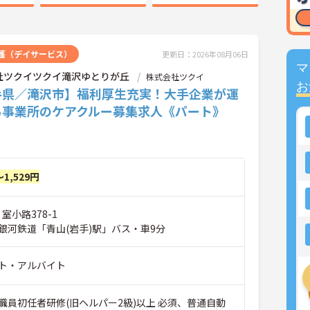
護（デイサービス）
更新日：2026年08月06日
マ
社ツクイツクイ滝沢ゆとりが丘
株式会社ツクイ
お
手県／滝沢市】福利厚生充実！大手企業が運
る事業所のケアクルー募集求人《パート》
～1,529円
室小路378-1
銀河鉄道「青山(岩手)駅」バス・車9分
ト・アルバイト
職員初任者研修(旧ヘルパー2級)以上 必須、普通自動