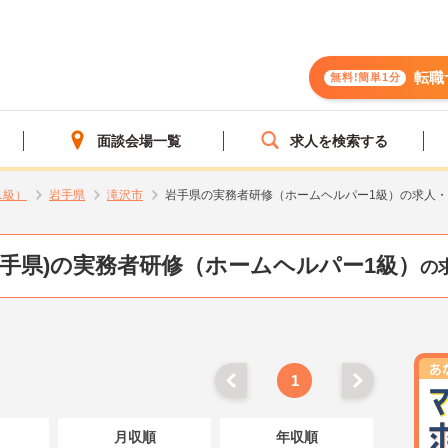
転職
無料!簡単1分
面談会場一覧
求人を検索する
1級）
岩手県
滝沢市
岩手県の実務者研修（ホームヘルパー1級）の求人
岩手県)の実務者研修（ホームヘルパー1級）
の
1
月収順
年収順