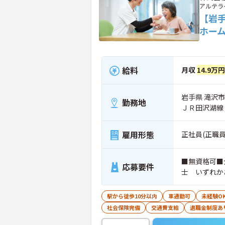
アルテラ
【岩
ホー
給料
月収
14.9万
岩手県 滝沢市
勤務地
ＪＲ田沢湖線
雇用形態
正社員(正職員
■無資格可■
応募要件
士 いずれか
駅から徒歩10分以内
車通勤可
未経験O
社会保険完備
交通費支給
退職金制度あ