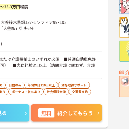
円～23.3万円
程度
大釜篠木黒畑137-1 ソフィア99･102
「大釜駅」徒歩6分
)
または介護福祉士のいずれか必須 ■普通自動車免許
定可） ■実務経験3年以上（訪問介護は問わず、介護
め
日勤のみ
年間休日110日以上
資格取得サポート
あり
ボーナス・賞与あり
社会保険完備
交通費支給
見る
無料
紹介してもらう