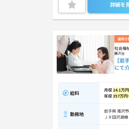
詳細を
通所介
社会福
麗沢会
【岩
にて
月収
24.1万
給料
年収
357万円
岩手県 滝沢
勤務地
ＪＲ田沢湖線