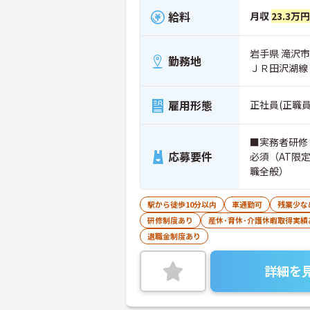
給料
月収
23.3万
岩手県 滝沢市 
勤務地
ＪＲ田沢湖線
雇用形態
正社員(正職員
■実務者研修
応募要件
必須（AT限
職全般）
駅から徒歩10分以内
車通勤可
残業少な
研修制度あり
産休･育休･介護休暇取得実績
退職金制度あり
詳細を