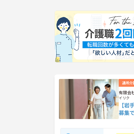
通所介
有限会
イリク
【岩
募集