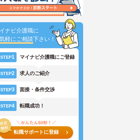
イナビ介護職に
気軽にご相談
下さい！
1
マイナビ介護職にご登録
STEP
2
求人のご紹介
STEP
3
面接・条件交渉
STEP
4
転職成功！
STEP
転職サポートに登録