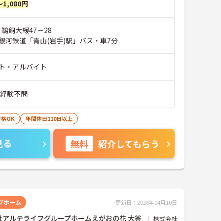
～1,080円
 鵜飼大緩47－28
銀河鉄道「青山(岩手)駅」バス・車7分
ト・アルバイト
■経験不問
格OK
年間休日110日以上
見る
無料
紹介してもらう
プホーム
更新日：2026年04月10日
社アルテライフグループホームえがおの花 大釜
株式会社