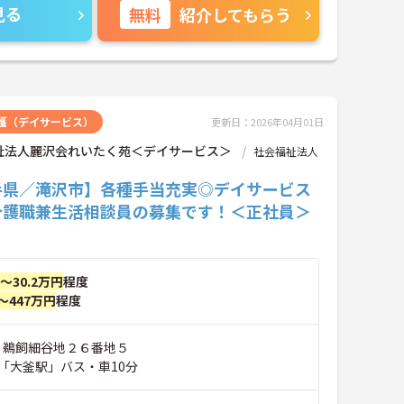
見る
無料
紹介してもらう
護（デイサービス）
更新日：2026年04月01日
祉法人麗沢会れいたく苑＜デイサービス＞
社会福祉法人
手県／滝沢市】各種手当充実◎デイサービス
介護職兼生活相談員の募集です！＜正社員＞
円～30.2万円
程度
～447万円
程度
市 鵜飼細谷地２６番地５
「大釜駅」バス・車10分