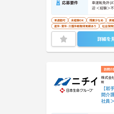
応募要件
車運転免許(
迎 ＜経験＞
車通勤可
未経験OK
残業少なめ
資
産休･育休･介護休暇取得実績あり
社会保険
詳細を
訪問介
株式会
館
【岩手
問介
社員