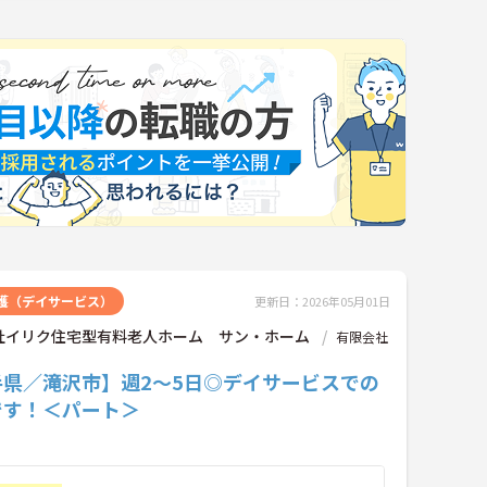
護（デイサービス）
更新日：2026年05月01日
社イリク住宅型有料老人ホーム サン・ホーム
有限会社
手県／滝沢市】週2～5日◎デイサービスでの
です！＜パート＞