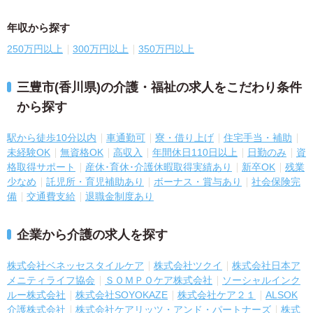
年収から探す
250万円以上
300万円以上
350万円以上
三豊市(香川県)の介護・福祉の求人をこだわり条件
から探す
駅から徒歩10分以内
車通勤可
寮・借り上げ
住宅手当・補助
未経験OK
無資格OK
高収入
年間休日110日以上
日勤のみ
資
格取得サポート
産休･育休･介護休暇取得実績あり
新卒OK
残業
少なめ
託児所・育児補助あり
ボーナス・賞与あり
社会保険完
備
交通費支給
退職金制度あり
企業から介護の求人を探す
株式会社ベネッセスタイルケア
株式会社ツクイ
株式会社日本ア
メニティライフ協会
ＳＯＭＰＯケア株式会社
ソーシャルインク
ルー株式会社
株式会社SOYOKAZE
株式会社ケア２１
ALSOK
介護株式会社
株式会社ケアリッツ・アンド・パートナーズ
株式