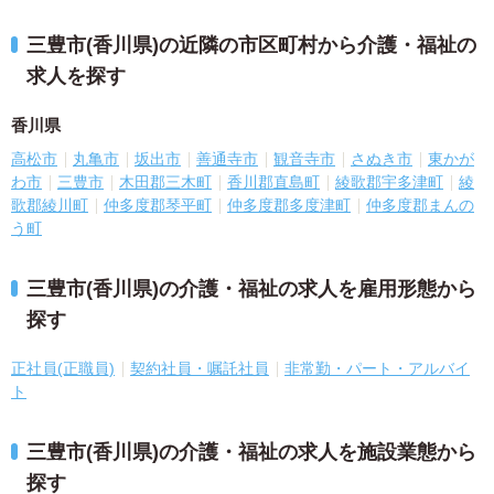
三豊市(香川県)の近隣の市区町村から介護・福祉の
求人を探す
香川県
高松市
丸亀市
坂出市
善通寺市
観音寺市
さぬき市
東かが
わ市
三豊市
木田郡三木町
香川郡直島町
綾歌郡宇多津町
綾
歌郡綾川町
仲多度郡琴平町
仲多度郡多度津町
仲多度郡まんの
う町
三豊市(香川県)の介護・福祉の求人を雇用形態から
探す
正社員(正職員)
契約社員・嘱託社員
非常勤・パート・アルバイ
ト
三豊市(香川県)の介護・福祉の求人を施設業態から
探す