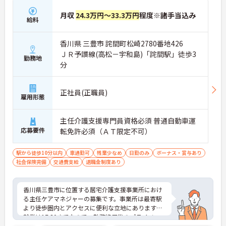
月収
24.3万円～33.3万円
程度※諸手当込み
給料
香川県 三豊市 詫間町松崎2780番地426
ＪＲ予讃線(高松－宇和島)「詫間駅」徒歩3
勤務地
分
正社員(正職員)
雇用形態
主任介護支援専門員資格必須 普通自動車運
応募要件
転免許必須（ＡＴ限定不可）
駅から徒歩10分以内
車通勤可
残業少なめ
日勤のみ
ボーナス・賞与あり
社会保険完備
交通費支給
退職金制度あり
香川県三豊市に位置する居宅介護支援事業所におけ
る主任ケアマネジャーの募集です。事業所は最寄駅
より徒歩圏内とアクセスに便利な立地にあります。
就業は17:30までなので、勤務終了後のプライベー
トな時間も充実させることができます。