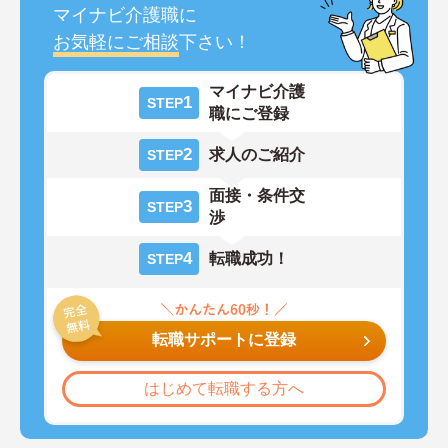
マイナビ介護職に
お気軽にご相談
下さい！
マイナビ介護
1
STEP
職にご登録
2
求人のご紹介
STEP
面接・条件交
3
STEP
渉
4
転職成功！
STEP
転職サポートに登録
はじめて転職する方へ