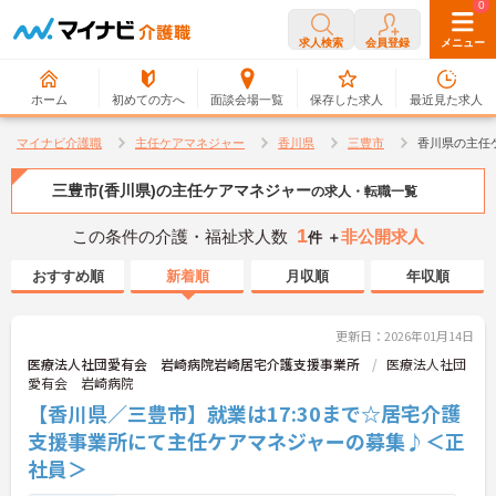
0
0
求人検索
会員登録
メニュー
ホーム
初めての方へ
面談会場一覧
保存した求人
最近見た求人
マイナビ介護職
主任ケアマネジャー
香川県
三豊市
香川県の主任
三豊市(香川県)の主任ケアマネジャー
の求人・転職一覧
1
この条件の介護・福祉求人数
非公開求人
件 ＋
おすすめ順
新着順
月収順
年収順
更新日：2026年01月14日
医療法人社団愛有会 岩崎病院岩崎居宅介護支援事業所
医療法人社団
愛有会 岩崎病院
【香川県／三豊市】就業は17:30まで☆居宅介護
支援事業所にて主任ケアマネジャーの募集♪＜正
社員＞