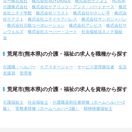
ルー株式会社
株式会社SOYOKAZE
株式会社ケア２１
ALSOK
介護株式会社
株式会社ケアリッツ・アンド・パートナーズ
株式
会社ニチイ学館
株式会社ソラスト
株式会社やさしい手
株式会
社ケア２１
株式会社ニチイケアパレス
株式会社サンガジャパン
株式会社川島コーポレーション
株式会社アンビス
株式会社サ
ンウェルズ
株式会社スーパー・コート
社会福祉法人ノテ福祉
会
荒尾市(熊本県)の介護・福祉の求人を職種から探す
介護職・ヘルパー
ケアマネージャー
サービス管理責任者
生活
支援員
管理者
荒尾市(熊本県)の介護・福祉の求人を資格から探す
介護福祉士
社会福祉士
介護職員初任者研修（ホームヘルパー2
級）
実務者研修（ホームヘルパー1級）
精神保健福祉士