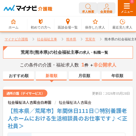
0
0
求人検索
会員登録
メニュー
ホーム
初めての方へ
面談会場一覧
保存した求人
最近見た求人
マイナビ介護職
社会福祉主事
熊本県
荒尾市
熊本県の社会福祉主
荒尾市(熊本県)の社会福祉主事
の求人・転職一覧
1
この条件の介護・福祉求人数
非公開求人
件 ＋
おすすめ順
新着順
月収順
年収順
通所介護（デイサービス）
更新日：2026年05月28日
社会福祉法人杏風会白寿園
社会福祉法人杏風会
【熊本県／荒尾市】年間休日111日◎特別養護老
人ホームにおける生活相談員のお仕事です♪＜正
社員＞