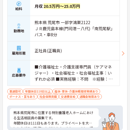
月収
20.5万円～25.0万円
給料
熊本県 荒尾市 一部字鴻巣2122
ＪＲ鹿児島本線(門司港－八代)「南荒尾駅」
勤務地
バス・車8分
正社員(正職員)
雇用形態
■介護福祉士・介護支援専門員（ケアマネ
ジャー）・社会福祉士・社会福祉主事：い
応募要件
ずれか必須 ■実務経験：不問 ※経験：あ
れば尚可
車通勤可
年間休日110日以上
産休･育休･介護休暇取得実績あり
ボーナス・賞与あり
社会保険完備
交通費支給
退職金制度あり
熊本県荒尾市に位置する特別養護老人ホームにおけ
る生活相談員の募集です。
年間休日は111日もあります。プライベートを大切
にしながらご勤務いただけます。また、マイカー通