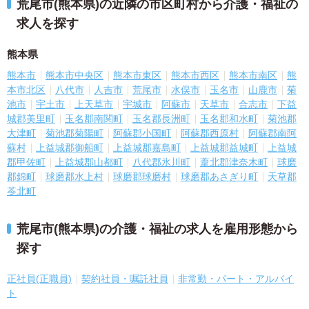
荒尾市(熊本県)の近隣の市区町村から介護・福祉の
求人を探す
熊本県
熊本市
熊本市中央区
熊本市東区
熊本市西区
熊本市南区
熊
本市北区
八代市
人吉市
荒尾市
水俣市
玉名市
山鹿市
菊
池市
宇土市
上天草市
宇城市
阿蘇市
天草市
合志市
下益
城郡美里町
玉名郡南関町
玉名郡長洲町
玉名郡和水町
菊池郡
大津町
菊池郡菊陽町
阿蘇郡小国町
阿蘇郡西原村
阿蘇郡南阿
蘇村
上益城郡御船町
上益城郡嘉島町
上益城郡益城町
上益城
郡甲佐町
上益城郡山都町
八代郡氷川町
葦北郡津奈木町
球磨
郡錦町
球磨郡水上村
球磨郡球磨村
球磨郡あさぎり町
天草郡
苓北町
荒尾市(熊本県)の介護・福祉の求人を雇用形態から
探す
正社員(正職員)
契約社員・嘱託社員
非常勤・パート・アルバイ
ト