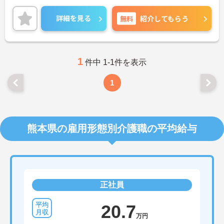
勤が可能です。通勤が苦になりません。
ご興味のある方には、面接対策ポイントなど、さら
詳細を見る
無料
紹介してもらう
に詳細をご案内しますのでお気軽にご相談くださ
い！
1
件中 1-1件を表示
1
熊本県の雇用形態別介護職の平均給与
正社員
20.7
万円