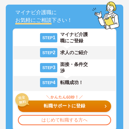
マイナビ介護職に
お気軽にご相談
下さい！
マイナビ介護
1
STEP
職にご登録
2
求人のご紹介
STEP
面接・条件交
3
STEP
渉
4
転職成功！
STEP
転職サポートに登録
はじめて転職する方へ