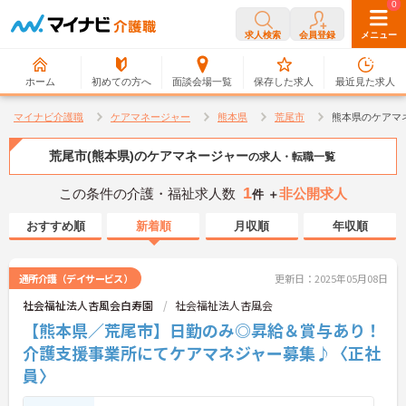
0
0
求人検索
会員登録
メニュー
ホーム
初めての方へ
面談会場一覧
保存した求人
最近見た求人
マイナビ介護職
ケアマネージャー
熊本県
荒尾市
熊本県のケアマ
荒尾市(熊本県)のケアマネージャー
の求人・転職一覧
1
この条件の介護・福祉求人数
非公開求人
件 ＋
おすすめ順
新着順
月収順
年収順
通所介護（デイサービス）
更新日：2025年05月08日
社会福祉法人杏風会白寿園
社会福祉法人杏風会
【熊本県／荒尾市】日勤のみ◎昇給＆賞与あり！
介護支援事業所にてケアマネジャー募集♪〈正社
員〉