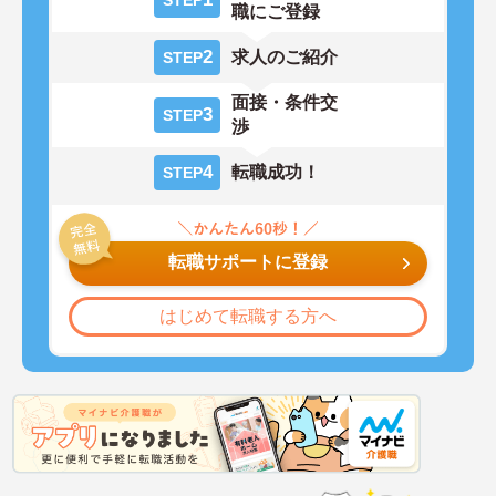
職にご登録
2
求人のご紹介
STEP
面接・条件交
3
STEP
渉
4
転職成功！
STEP
転職サポートに登録
はじめて転職する方へ