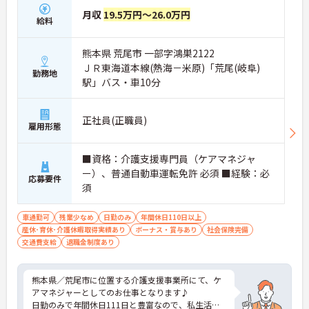
月収
19.5万円～26.0万円
給料
熊本県 荒尾市 一部字鴻巣2122
ＪＲ東海道本線(熱海－米原)「荒尾(岐阜)
勤務地
駅」バス・車10分
正社員(正職員)
雇用形態
■資格：介護支援専門員（ケアマネジャ
ー）、普通自動車運転免許 必須 ■経験：必
応募要件
須
車通勤可
残業少なめ
日勤のみ
年間休日110日以上
産休･育休･介護休暇取得実績あり
ボーナス・賞与あり
社会保険完備
交通費支給
退職金制度あり
熊本県／荒尾市に位置する介護支援事業所にて、ケ
アマネジャーとしてのお仕事となります♪
日勤のみで年間休日111日と豊富なので、私生活の