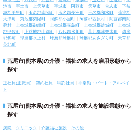
池市
宇土市
上天草市
宇城市
阿蘇市
天草市
合志市
下益
城郡美里町
玉名郡南関町
玉名郡長洲町
玉名郡和水町
菊池郡
大津町
菊池郡菊陽町
阿蘇郡小国町
阿蘇郡西原村
阿蘇郡南阿
蘇村
上益城郡御船町
上益城郡嘉島町
上益城郡益城町
上益城
郡甲佐町
上益城郡山都町
八代郡氷川町
葦北郡津奈木町
球磨
郡錦町
球磨郡水上村
球磨郡球磨村
球磨郡あさぎり町
天草郡
苓北町
荒尾市(熊本県)の介護・福祉の求人を雇用形態から
探す
正社員(正職員)
契約社員・嘱託社員
非常勤・パート・アルバイ
ト
荒尾市(熊本県)の介護・福祉の求人を施設業態から
探す
病院
クリニック
介護福祉施設
その他