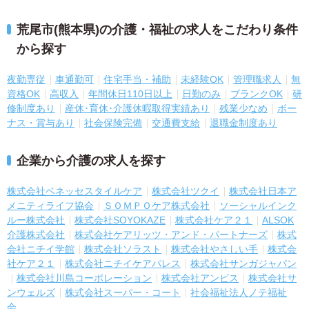
荒尾市(熊本県)の介護・福祉の求人をこだわり条件
から探す
夜勤専従
車通勤可
住宅手当・補助
未経験OK
管理職求人
無
資格OK
高収入
年間休日110日以上
日勤のみ
ブランクOK
研
修制度あり
産休･育休･介護休暇取得実績あり
残業少なめ
ボー
ナス・賞与あり
社会保険完備
交通費支給
退職金制度あり
企業から介護の求人を探す
株式会社ベネッセスタイルケア
株式会社ツクイ
株式会社日本ア
メニティライフ協会
ＳＯＭＰＯケア株式会社
ソーシャルインク
ルー株式会社
株式会社SOYOKAZE
株式会社ケア２１
ALSOK
介護株式会社
株式会社ケアリッツ・アンド・パートナーズ
株式
会社ニチイ学館
株式会社ソラスト
株式会社やさしい手
株式会
社ケア２１
株式会社ニチイケアパレス
株式会社サンガジャパン
株式会社川島コーポレーション
株式会社アンビス
株式会社サ
ンウェルズ
株式会社スーパー・コート
社会福祉法人ノテ福祉
会