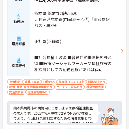
～224,500円＋諸手当（職務＋調整）
熊本県 荒尾市 増永2620
ＪＲ鹿児島本線(門司港－八代)「南荒尾駅」
勤務地
バス・車8分
正社員(正職員)
雇用形態
■社会福祉士必須 ■普通自動車運転免許必
須 ■医療ソーシャルワーカーや福祉施設の
応募要件
相談員としての勤務経験があれば尚可
車通勤可
残業少なめ
日勤のみ
年間休日110日以上
研修制度あり
産休･育休･介護休暇取得実績あり
ボーナス・賞与あり
社会保険完備
交通費支給
退職金制度あり
熊本県荒尾市の病院内にございます医療福祉連携室
の求人です。2023年6月現在は2名のMSWが在籍し
ており、今回は3名体制にするための増員募集とな
ります。現在在籍中の先輩スタッフは両名とも10年
以上の経験をお持ちの方なので、しっかりサポート