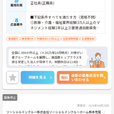
正社員(正職員)
雇用形態
■下記条件すべてを満たす方（資格不問）
①医療・介護・福祉業界経験②5人以上のマ
応募要件
ネジメント経験1年以上③要普通自動車免許
（AT限定可）※介護業界に関する有資格者
（介護職員初任者研修、介護福祉士な
車通勤可
無資格OK
年間休日110日以上
社会保険完備
交通費支給
ど）、営業経験（業種問わず）、障がい福
祉経験歓迎
全国に300か所以上（※2025年10月時点）の障がい
者グループホームを展開し、施設数トップクラスを
誇る安定した法人が母体です。年間休日は114日以
上、主に土日休みで、ワークライフバランスを重視
した働き方が可能です。産前産後・育児休暇制度も
最新の募集状況を問
あり、子育て世代も安心して働ける環境が整ってい
詳細を見る
無料
い合わせる
ます。一般社員研修や外部勉強会受講支援制度など
を通じて着実にスキルアップもできます。チームを
まとめ、メンバーの成長を後押しすることにやりが
いを感じる方、新しい挑戦に意欲的な方にぴったり
募集停止
の職場です。ご興味のある方は詳細等をお伝えしま
すので、お気軽にお問い合わせください。
更新日：2026年06月29日
ソーシャルインクルー株式会社ソーシャルインクルーホーム熊本荒尾