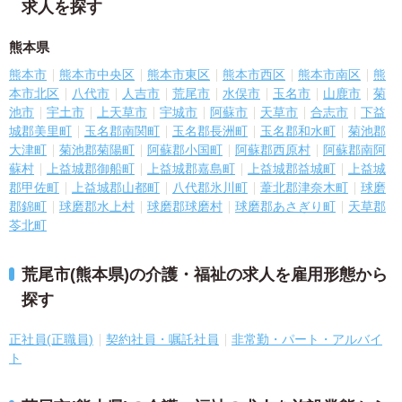
求人を探す
熊本県
熊本市
熊本市中央区
熊本市東区
熊本市西区
熊本市南区
熊
本市北区
八代市
人吉市
荒尾市
水俣市
玉名市
山鹿市
菊
池市
宇土市
上天草市
宇城市
阿蘇市
天草市
合志市
下益
城郡美里町
玉名郡南関町
玉名郡長洲町
玉名郡和水町
菊池郡
大津町
菊池郡菊陽町
阿蘇郡小国町
阿蘇郡西原村
阿蘇郡南阿
蘇村
上益城郡御船町
上益城郡嘉島町
上益城郡益城町
上益城
郡甲佐町
上益城郡山都町
八代郡氷川町
葦北郡津奈木町
球磨
郡錦町
球磨郡水上村
球磨郡球磨村
球磨郡あさぎり町
天草郡
苓北町
荒尾市(熊本県)の介護・福祉の求人を雇用形態から
探す
正社員(正職員)
契約社員・嘱託社員
非常勤・パート・アルバイ
ト