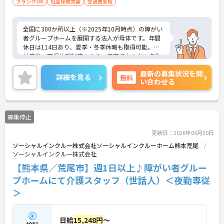
ブランクOK
社会保険完備
交通費支給
全国に300か所以上（※2025年10月時点）の障がい
者グループホームを展開する法人が母体です。年間
休日は114日あり、夏季・冬季休暇も取得可能。産
前産後・育児休暇制度もあり、子育て中の方も多数
活躍中で、ワークライフバランスを大切にしながら
最新の募集状況を問
働ける環境が整っています。研修制度や外部勉強会
詳細を見る
無料
い合わせる
の受講支援もあり、スキルアップもしっかりサポー
ト。将来的には管理者やエリアマネージャーへのキ
ャリアアップも目指せます。20代から60代まで幅広
い年代のスタッフが活躍しており、和やかな雰囲気
募集停止
の職場です。介護経験を活かしたい方、福祉の資格
をお持ちの方、安定した法人でキャリアを築きたい
更新日：2026年06月20日
方におすすめです。
ソーシャルインクルー株式会社ソーシャルインクルーホーム熊本荒尾
ソーシャルインクルー株式会社
★おすすめPOINT★
・生活支援員からスタートし、サービス管理責任者
【熊本県／荒尾市】週1日以上♪障がい者グルー
やエリアマネージャーへと続く明確なステップアッ
プホームにて介護スタッフ（世話人）＜夜勤専従
プの道筋が用意されています。急成長中の企業であ
＞
るためポストも豊富にあり、専門性を高めながらマ
ネジメント職への挑戦も視野に入れていただけま
す。
・年間休日114日、残業月平均10時間程度という就
日給
15,248円
～