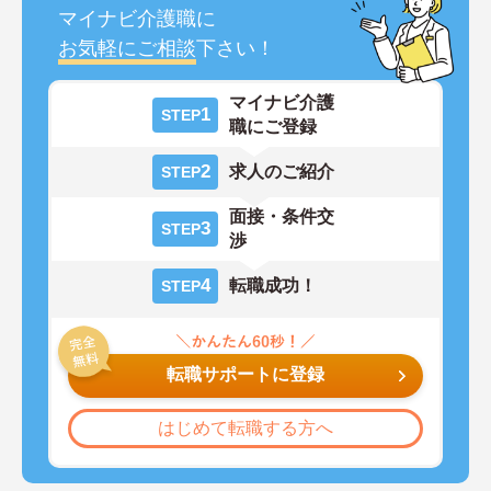
マイナビ介護職に
お気軽にご相談
下さい！
マイナビ介護
1
STEP
職にご登録
2
求人のご紹介
STEP
面接・条件交
3
STEP
渉
4
転職成功！
STEP
転職サポートに登録
はじめて転職する方へ