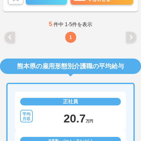
ペースで働けます。20代から60代まで幅広い世代が
活躍中で、未経験や無資格の方でも安心してスター
トできるよう、先輩スタッフが丁寧にサポートしま
す。昇給の機会は年2回あり、頑張りが評価される環
境です。正社員登用制度や産休・育休制度も整って
5
件中 1-5件を表示
いるため、ライフステージに合わせて長く働き続け
られます。介護に挑戦したい方や、空いた時間を有
1
効活用したい方におすすめです。ご興味のある方は
詳細等をお伝えしますので、お気軽にお問い合わせ
ください。
熊本県の雇用形態別介護職の平均給与
正社員
20.7
万円
非常勤・パート・アルバイト