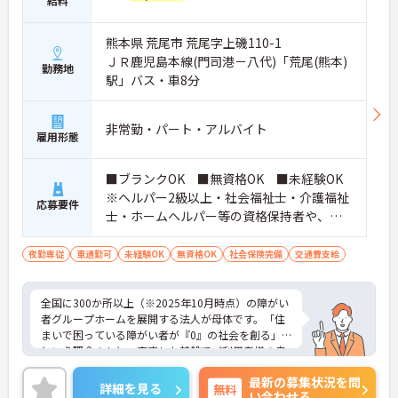
給料
業環境に加え、産前産後休暇や育児休暇制度がしっ
かりと整備されています。オンとオフの切り替えを
明確にし、心身ともに充実した状態で長くご活躍い
熊本県 荒尾市 荒尾字上磯110-1
ただけます。
ＪＲ鹿児島本線(門司港－八代)「荒尾(熊本)
勤務地
・グループホーム一棟あたりの入居者様20名定員を
駅」バス・車8分
常時2～4名のスタッフで支援、国基準を上回る人員
配置や夜間複数名体制が敷かれているため、業務に
追われることなくご利用者様のペースに合わせたサ
非常勤・パート・アルバイト
ポートが可能です。施設も専用設計で働きやすく、
雇用形態
ご自身の理想とする福祉を実践できる環境が整って
います。
■ブランクOK ■無資格OK ■未経験OK
※ヘルパー2級以上・社会福祉士・介護福祉
応募要件
士・ホームヘルパー等の資格保持者や、福
祉系業務経験者、障害者支援施設経験者、
生活支援員、障害者支援員、就労支援員、
夜勤専従
車通勤可
未経験OK
無資格OK
社会保険完備
交通費支給
生活相談員等の経験歓迎
全国に300か所以上（※2025年10月時点）の障がい
者グループホームを展開する法人が母体です。「住
まいで困っている障がい者が『0』の社会を創る」
という理念のもと、安定した基盤でご利用者様の自
立を支援しています。週1日からの勤務が可能で、W
最新の募集状況を問
ワークや扶養内での勤務も歓迎しており、ご自身の
詳細を見る
無料
い合わせる