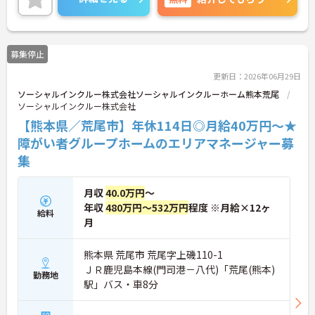
に詳細をご案内しますのでお気軽にご相談くださ
い！
募集停止
更新日：2026年06月29日
ソーシャルインクルー株式会社ソーシャルインクルーホーム熊本荒尾
ソーシャルインクルー株式会社
【熊本県／荒尾市】年休114日◎月給40万円～★
障がい者グループホームのエリアマネージャー募
集
月収
40.0万円
～
年収
480万円～532万円
程度 ※月給×12ヶ
給料
月
熊本県 荒尾市 荒尾字上磯110-1
ＪＲ鹿児島本線(門司港－八代)「荒尾(熊本)
勤務地
駅」バス・車8分