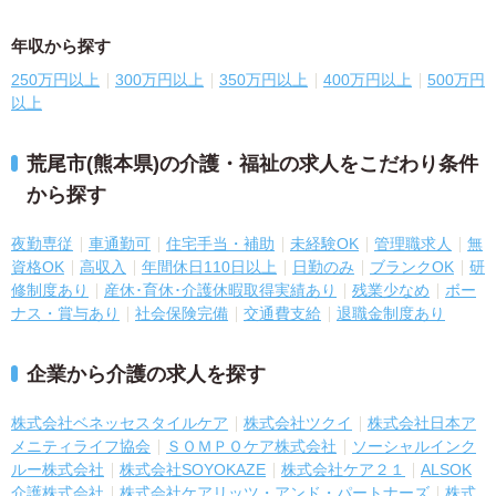
年収から探す
250万円以上
300万円以上
350万円以上
400万円以上
500万円
以上
荒尾市(熊本県)の介護・福祉の求人をこだわり条件
から探す
夜勤専従
車通勤可
住宅手当・補助
未経験OK
管理職求人
無
資格OK
高収入
年間休日110日以上
日勤のみ
ブランクOK
研
修制度あり
産休･育休･介護休暇取得実績あり
残業少なめ
ボー
ナス・賞与あり
社会保険完備
交通費支給
退職金制度あり
企業から介護の求人を探す
株式会社ベネッセスタイルケア
株式会社ツクイ
株式会社日本ア
メニティライフ協会
ＳＯＭＰＯケア株式会社
ソーシャルインク
ルー株式会社
株式会社SOYOKAZE
株式会社ケア２１
ALSOK
介護株式会社
株式会社ケアリッツ・アンド・パートナーズ
株式