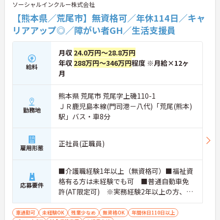
ソーシャルインクルー株式会社
【熊本県／荒尾市】無資格可／年休114日／キャ
リアアップ◎／障がい者GH／生活支援員
月収
24.0万円～28.8万円
年収
288万円～346万円
程度 ※月給×12ヶ
給料
月
熊本県 荒尾市 荒尾字上磯110-1
ＪＲ鹿児島本線(門司港－八代)「荒尾(熊本)
勤務地
駅」バス・車8分
正社員(正職員)
雇用形態
■介護職経験1年以上（無資格可）■福祉資
格有る方は未経験でも可 ■普通自動車免
応募要件
許(AT限定可) ※実務経験2年以上の方、障
がい者福祉に関する経験をお持ちの方大歓
迎
車通勤可
未経験OK
残業少なめ
無資格OK
年間休日110日以上