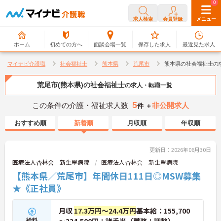
0
0
求人検索
会員登録
メニュー
ホーム
初めての方へ
面談会場一覧
保存した求人
最近見た求人
マイナビ介護職
社会福祉士
熊本県
荒尾市
熊本県の社会福祉士の
荒尾市(熊本県)の社会福祉士
の求人・転職一覧
5
この条件の介護・福祉求人数
非公開求人
件 ＋
おすすめ順
新着順
月収順
年収順
更新日：2026年06月30日
医療法人杏林会 新生翠病院
医療法人杏林会 新生翠病院
【熊本県／荒尾市】年間休日111日◎MSW募集
★《正社員》
月収
17.3万円～24.4万円
基本給：155,700
給料