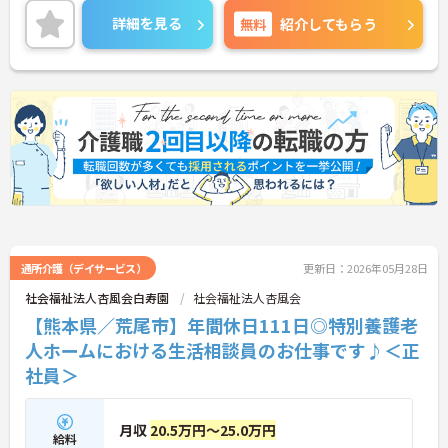
を受けながらご就業いただけます。月に1日程度土日
詳細を見る
無料
紹介してもらう
祝日の勤務はございますが、基本的にはお休みなの
で週末はプライベートやご家庭との両立もしやすい
環境です。ご興味をお持ちの方はぜひお気軽にお問
い合わせくださいませ。
通所介護（デイサービス）
更新日：2026年05月28日
社会福祉法人杏風会白寿園
社会福祉法人杏風会
【熊本県／荒尾市】年間休日111日◎特別養護老
人ホームにおける生活相談員のお仕事です♪＜正
社員＞
月収
20.5万円～25.0万円
給料