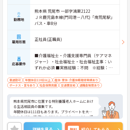
熊本県 荒尾市 一部字鴻巣2122
ＪＲ鹿児島本線(門司港－八代)「南荒尾駅」
勤務地
バス・車8分
正社員(正職員)
雇用形態
■介護福祉士・介護支援専門員（ケアマネ
ジャー）・社会福祉士・社会福祉主事：い
応募要件
ずれか必須 ■実務経験：不問 ※経験：あ
れば尚可
車通勤可
年間休日110日以上
産休･育休･介護休暇取得実績あり
ボーナス・賞与あり
社会保険完備
交通費支給
退職金制度あり
熊本県荒尾市に位置する特別養護老人ホームにおけ
る生活相談員の募集です。
年間休日は111日もあります。プライベートを大切
にしながらご勤務いただけます。また、マイカー通
勤が可能です。通勤が苦になりません。
ご興味のある方には、面接対策ポイントなど、さら
詳細を見る
無料
紹介してもらう