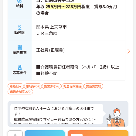
当、処遇改善手当込
給料
年収
259万円～288万円
程度 賞与3.0ヵ月
の場合
熊本県 上天草市
勤務地
ＪＲ三角線
正社員(正職員)
雇用形態
■介護職員初任者研修（ヘルパー2級）以上
応募要件
■経験不問
車通勤可
未経験OK
残業少なめ
社会保険完備
交通費支給
退職金制度あり
住宅型有料老人ホームにおける介護士のお仕事で
す！
職員駐車場完備でマイカー通勤希望の方も安心！
残業ほぼ無し！お仕事の後の時間も有効に使えま
す。
ご興味ある方には、面接のポイントなど、さらに詳