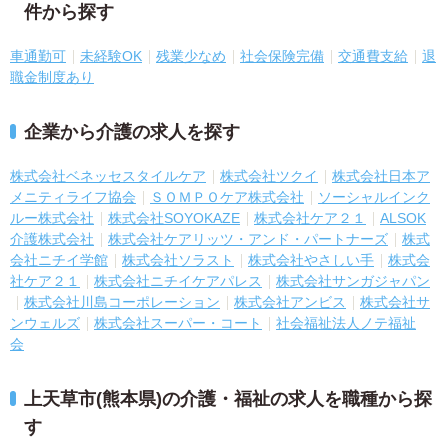
件から探す
車通勤可
未経験OK
残業少なめ
社会保険完備
交通費支給
退
職金制度あり
企業から介護の求人を探す
株式会社ベネッセスタイルケア
株式会社ツクイ
株式会社日本ア
メニティライフ協会
ＳＯＭＰＯケア株式会社
ソーシャルインク
ルー株式会社
株式会社SOYOKAZE
株式会社ケア２１
ALSOK
介護株式会社
株式会社ケアリッツ・アンド・パートナーズ
株式
会社ニチイ学館
株式会社ソラスト
株式会社やさしい手
株式会
社ケア２１
株式会社ニチイケアパレス
株式会社サンガジャパン
株式会社川島コーポレーション
株式会社アンビス
株式会社サ
ンウェルズ
株式会社スーパー・コート
社会福祉法人ノテ福祉
会
上天草市(熊本県)の介護・福祉の求人を職種から探
す