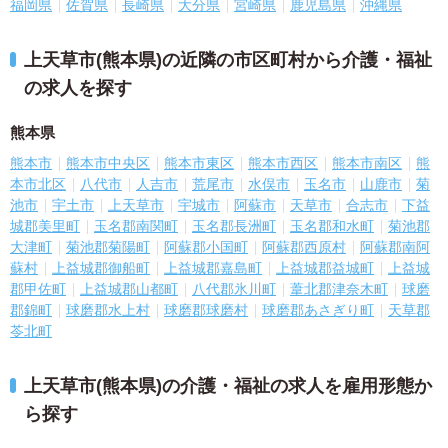
福岡県
佐賀県
長崎県
大分県
宮崎県
鹿児島県
沖縄県
上天草市(熊本県)の近隣の市区町村から介護・福祉
の求人を探す
熊本県
熊本市
熊本市中央区
熊本市東区
熊本市西区
熊本市南区
熊
本市北区
八代市
人吉市
荒尾市
水俣市
玉名市
山鹿市
菊
池市
宇土市
上天草市
宇城市
阿蘇市
天草市
合志市
下益
城郡美里町
玉名郡南関町
玉名郡長洲町
玉名郡和水町
菊池郡
大津町
菊池郡菊陽町
阿蘇郡小国町
阿蘇郡西原村
阿蘇郡南阿
蘇村
上益城郡御船町
上益城郡嘉島町
上益城郡益城町
上益城
郡甲佐町
上益城郡山都町
八代郡氷川町
葦北郡津奈木町
球磨
郡錦町
球磨郡水上村
球磨郡球磨村
球磨郡あさぎり町
天草郡
苓北町
上天草市(熊本県)の介護・福祉の求人を雇用形態か
ら探す