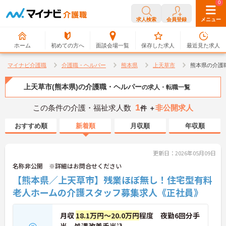
0
0
求人検索
会員登録
メニュー
ホーム
初めての方へ
面談会場一覧
保存した求人
最近見た求人
マイナビ介護職
介護職・ヘルパー
熊本県
上天草市
熊本県の介護
上天草市(熊本県)の介護職・ヘルパー
の求人・転職一覧
1
この条件の介護・福祉求人数
非公開求人
件 ＋
おすすめ順
新着順
月収順
年収順
更新日：2026年05月09日
名称非公開 ※詳細はお問合せください
【熊本県／上天草市】残業ほぼ無し！住宅型有料
老人ホームの介護スタッフ募集求人《正社員》
月収
18.1万円～20.0万円
程度 夜勤6回分手