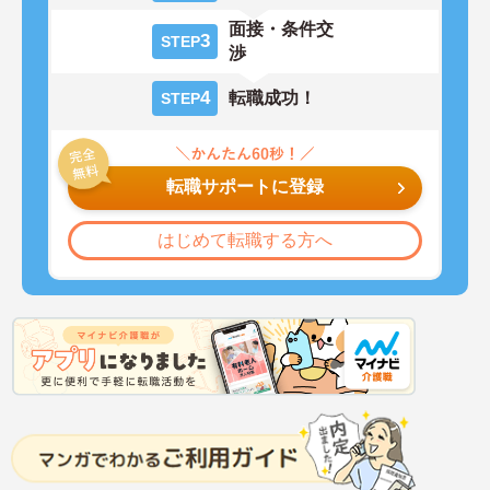
面接・条件交
3
STEP
渉
4
転職成功！
STEP
転職サポートに登録
はじめて転職する方へ