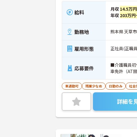
月収
14.5万
給料
年収
203万円
勤務地
熊本県 天草市
雇用形態
正社員(正職員
■介護職員初
応募要件
車免許（AT
車通勤可
残業少なめ
日勤のみ
社会
詳細を