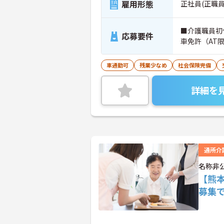
雇用形態
正社員(正職員
■介護職員初
応募要件
車免許（AT
車通勤可
残業少なめ
社会保険完備
詳細を
通所介
名称非
【熊
募集