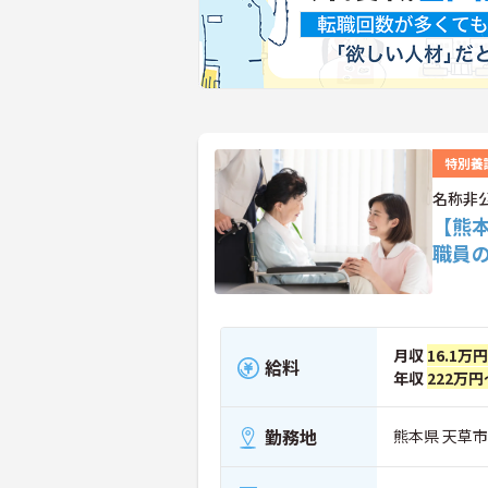
特別養
名称非
【熊
職員
月収
16.1万
給料
年収
222万円
勤務地
熊本県 天草市