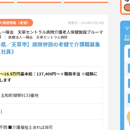
人保健施設（老健）
更新日：2026年07月28日
マ
人一陽会 天草セントラル病院介護老人保健施設ブルーマ
お
草
医療法人一陽会 天草セントラル病院
本県／天草市】病院併設の老健で介護職募集
正社員》
円～16.9万円
基本給：137,400円～＋職務手当 ※経験に
します
 五和町御領9133番地
)
不問 ■介護福祉士あれば尚可