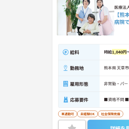
医療法
【熊
病院
給料
時給
1,040円
勤務地
熊本県 天草市
雇用形態
非常勤・パー
応募要件
■資格不問 
車通勤可
未経験OK
社会保険完備
詳細を