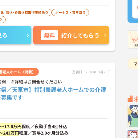
産休･育休･介護休暇取得実績あり
ボーナス・賞与あり
り
見る
無料
紹介してもらう
護老人ホーム（特養）
更新日：2026年03月26日
公開 ※詳細はお問合せください
本県／天草市】特別養護老人ホームでの介護
の募集です
円～17.6万円
程度／夜勤手当4回分込
～243万円
程度／賞与2.0ヶ月分込み