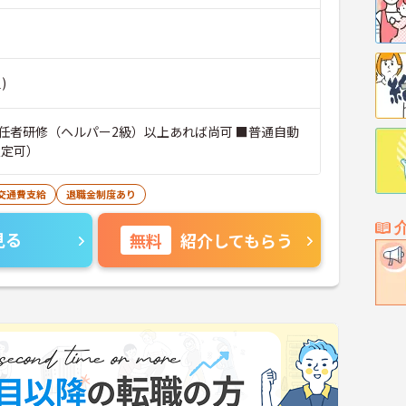
)
任者研修（ヘルパー2級）以上あれば尚可 ■普通自動
限定可）
交通費支給
退職金制度あり
見る
無料
紹介してもらう