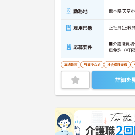
勤務地
熊本県 天草市
雇用形態
正社員(正職員
■介護職員初
応募要件
車免許（AT
車通勤可
残業少なめ
社会保険完備
詳細を