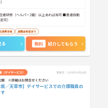
)
任者研修（ヘルパー2級）以上あれば尚可 ■普通自動
限定可）
交通費支給
退職金制度あり
見る
無料
紹介してもらう
護（デイサービス）
更新日：2026年03月06日
公開 ※詳細はお問合せください
本県／天草市】デイサービスでの介護職員の
です