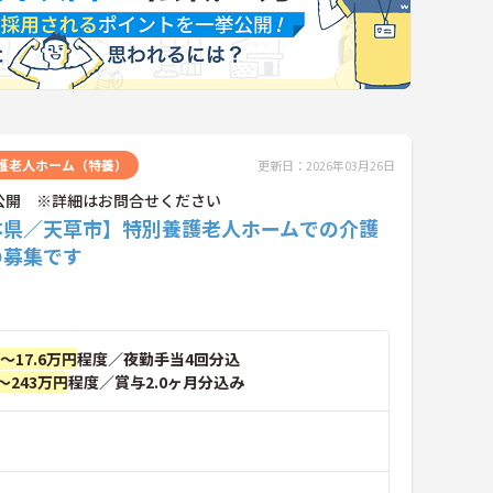
護老人ホーム（特養）
更新日：2026年03月26日
公開 ※詳細はお問合せください
本県／天草市】特別養護老人ホームでの介護
の募集です
円～17.6万円
程度／夜勤手当4回分込
～243万円
程度／賞与2.0ヶ月分込み