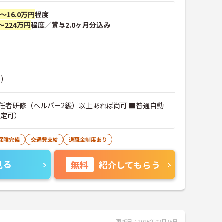
円～16.0万円
程度
～224万円
程度／賞与2.0ヶ月分込み
)
任者研修（ヘルパー2級）以上あれば尚可 ■普通自動
限定可）
保険完備
交通費支給
退職金制度あり
見る
無料
紹介してもらう
更新日：2026年02月25日