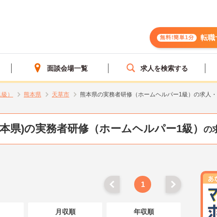
転職
無料!簡単1分
面談会場一覧
求人を検索する
1級）
熊本県
天草市
熊本県の実務者研修（ホームヘルパー1級）の求人
熊本県)の実務者研修（ホームヘルパー1級）
の
1
月収順
年収順