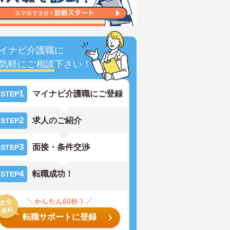
イナビ介護職に
気軽にご相談
下さい！
1
マイナビ介護職にご登録
STEP
2
求人のご紹介
STEP
3
面接・条件交渉
STEP
4
転職成功！
STEP
転職サポートに登録