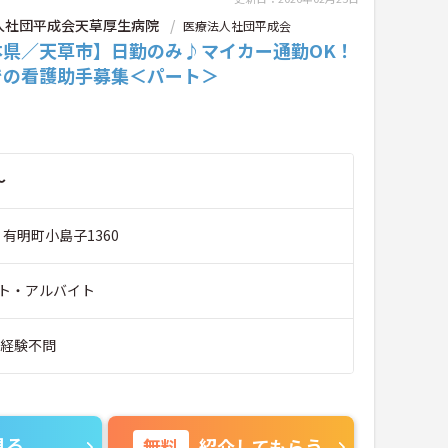
人社団平成会天草厚生病院
医療法人社団平成会
本県／天草市】日勤のみ♪マイカー通勤OK！
での看護助手募集＜パート＞
～
 有明町小島子1360
ト・アルバイト
■経験不問
見る
無料
紹介してもらう