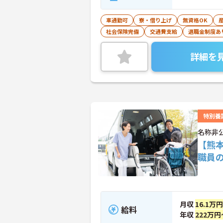
車通勤可
寮・借り上げ
無資格OK
社会保険完備
交通費支給
退職金制度あ
詳細を
特別養
名称非
【熊
職員
月収
16.1万
給料
年収
222万円