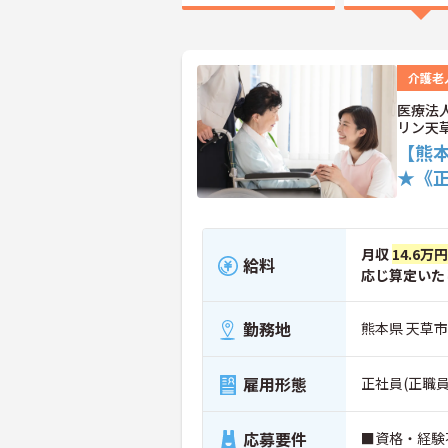
介護老
医療法
リン天
【熊
★《
月収
14.6万
給料
応じ算定いた
勤務地
熊本県 天草市
雇用形態
正社員(正職員
応募要件
■資格・経験