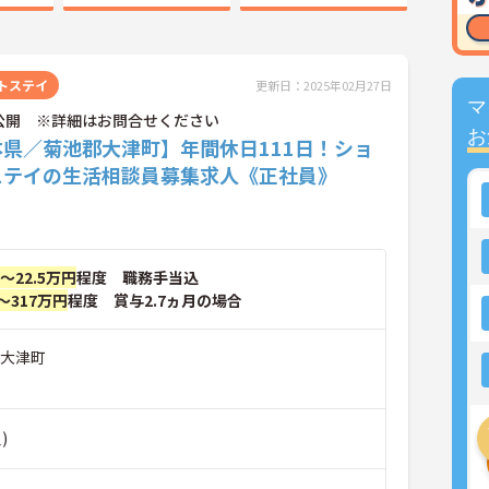
トステイ
更新日：2025年02月27日
マ
公開 ※詳細はお問合せください
お
本県／菊池郡大津町】年間休日111日！ショ
ステイの生活相談員募集求人《正社員》
円～22.5万円
程度 職務手当込
～317万円
程度 賞与2.7ヵ月の場合
郡大津町
)