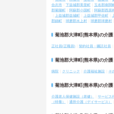
合志市
下益城郡美里町
玉名郡南関
郡菊陽町
阿蘇郡小国町
阿蘇郡西原
上益城郡益城町
上益城郡甲佐町
郡錦町
球磨郡水上村
球磨郡球磨村
菊池郡大津町(熊本県)の介
正社員(正職員)
契約社員・嘱託社員
菊池郡大津町(熊本県)の介
病院
クリニック
介護福祉施設
そ
菊池郡大津町(熊本県)の介
介護老人保健施設（老健）
サービス
（特養）
通所介護（デイサービス）