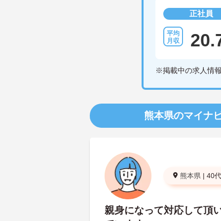
正社員
20.
※掲載中の求人情
熊本県のマイナ
熊本県
|
40
親身になって対応して頂