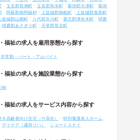
町
玉名郡長洲町
玉名郡和水町
菊池郡大津町
菊池
村
阿蘇郡南阿蘇村
上益城郡御船町
上益城郡嘉島町
上益城郡山都町
八代郡氷川町
葦北郡津奈木町
球磨
球磨郡あさぎり町
天草郡苓北町
護・福祉の求人を雇用形態から探す
非常勤・パート・アルバイト
護・福祉の求人を施設業態から探す
の他
護・福祉の求人をサービス内容から探す
付き高齢者向け住宅（サ高住）
特別養護老人ホーム
デイケア（通所リハ）
ショートステイ