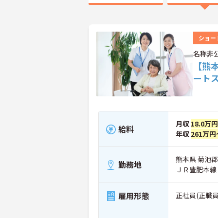
ショー
名称非
【熊
ート
月収
18.0万
給料
年収
261万円
熊本県 菊池
勤務地
ＪＲ豊肥本線
雇用形態
正社員(正職員