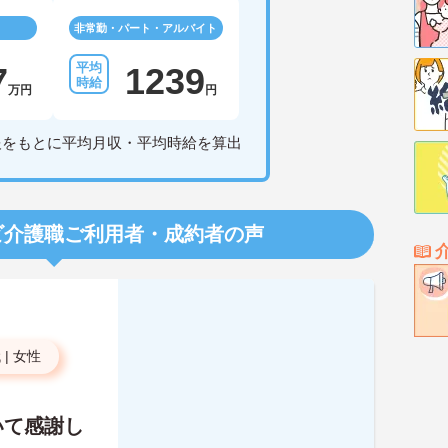
非常勤・パート・アルバイト
7
1239
万円
円
報をもとに平均月収・平均時給を算出
ビ介護職
ご利用者・成約者の声
代
|
女性
いて感謝し