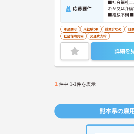
■社会福祉士
応募要件
れか又は介護
■経験不問 
車通勤可
未経験OK
残業少なめ
日
社会保険完備
交通費支給
詳細を
1
件中 1-1件を表示
熊本県の雇