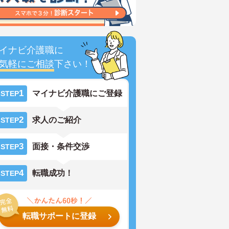
イナビ介護職に
気軽にご相談
下さい！
1
マイナビ介護職にご登録
STEP
2
求人のご紹介
STEP
3
面接・条件交渉
STEP
4
転職成功！
STEP
転職サポートに登録