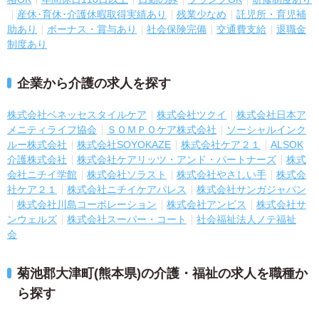
産休･育休･介護休暇取得実績あり
残業少なめ
託児所・育児補
助あり
ボーナス・賞与あり
社会保険完備
交通費支給
退職金
制度あり
企業から介護の求人を探す
株式会社ベネッセスタイルケア
株式会社ツクイ
株式会社日本ア
メニティライフ協会
ＳＯＭＰＯケア株式会社
ソーシャルインク
ルー株式会社
株式会社SOYOKAZE
株式会社ケア２１
ALSOK
介護株式会社
株式会社ケアリッツ・アンド・パートナーズ
株式
会社ニチイ学館
株式会社ソラスト
株式会社やさしい手
株式会
社ケア２１
株式会社ニチイケアパレス
株式会社サンガジャパン
株式会社川島コーポレーション
株式会社アンビス
株式会社サ
ンウェルズ
株式会社スーパー・コート
社会福祉法人ノテ福祉
会
菊池郡大津町(熊本県)の介護・福祉の求人を職種か
ら探す