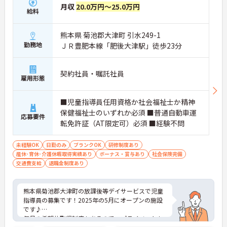
月収
20.0万円～25.0万円
給料
熊本県 菊池郡大津町 引水249-1
勤務地
ＪＲ豊肥本線「肥後大津駅」徒歩23分
契約社員・嘱託社員
雇用形態
■児童指導員任用資格か社会福祉士か精神
保健福祉士のいずれか必須 ■普通自動車運
応募要件
転免許証（AT限定可）必須 ■経験不問
未経験OK
日勤のみ
ブランクOK
研修制度あり
産休･育休･介護休暇取得実績あり
ボーナス・賞与あり
社会保険完備
交通費支給
退職金制度あり
熊本県菊池郡大津町の放課後等デイサービスで児童
指導員の募集です！2025年の5月にオープンの施設
です♪
毎月の希望休取得制度もあるので、プライベートも