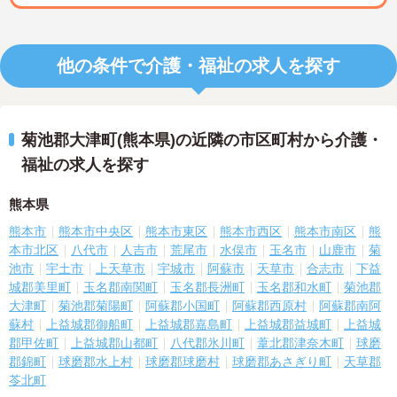
他の条件で介護・福祉の求人を探す
菊池郡大津町(熊本県)の近隣の市区町村から介護・
福祉の求人を探す
熊本県
熊本市
熊本市中央区
熊本市東区
熊本市西区
熊本市南区
熊
本市北区
八代市
人吉市
荒尾市
水俣市
玉名市
山鹿市
菊
池市
宇土市
上天草市
宇城市
阿蘇市
天草市
合志市
下益
城郡美里町
玉名郡南関町
玉名郡長洲町
玉名郡和水町
菊池郡
大津町
菊池郡菊陽町
阿蘇郡小国町
阿蘇郡西原村
阿蘇郡南阿
蘇村
上益城郡御船町
上益城郡嘉島町
上益城郡益城町
上益城
郡甲佐町
上益城郡山都町
八代郡氷川町
葦北郡津奈木町
球磨
郡錦町
球磨郡水上村
球磨郡球磨村
球磨郡あさぎり町
天草郡
苓北町