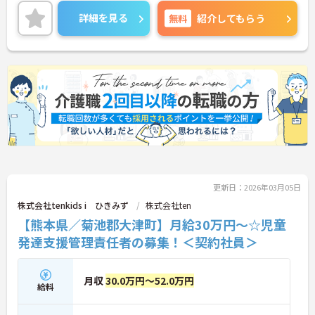
しっかり充実！ご興味のある方は、面接ポイントを
お伝えしますので、お気軽にご連絡ください。
詳細を見る
無料
紹介してもらう
更新日：2026年03月05日
株式会社tenkids i ひきみず
株式会社ten
【熊本県／菊池郡大津町】月給30万円～☆児童
発達支援管理責任者の募集！＜契約社員＞
月収
30.0万円～52.0万円
給料