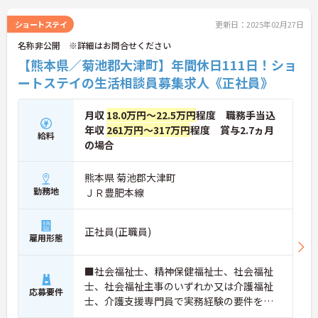
ショートステイ
更新日：2025年02月27日
名称非公開 ※詳細はお問合せください
【熊本県／菊池郡大津町】年間休日111日！ショ
ートステイの生活相談員募集求人《正社員》
月収
18.0万円～22.5万円
程度 職務手当込
年収
261万円～317万円
程度 賞与2.7ヵ月
給料
の場合
熊本県 菊池郡大津町
勤務地
ＪＲ豊肥本線
正社員(正職員)
雇用形態
■社会福祉士、精神保健福祉士、社会福祉
士、社会福祉主事のいずれか又は介護福祉
応募要件
士、介護支援専門員で実務経験の要件を満
たす方 ■経験不問 ■普通自動車運転免許