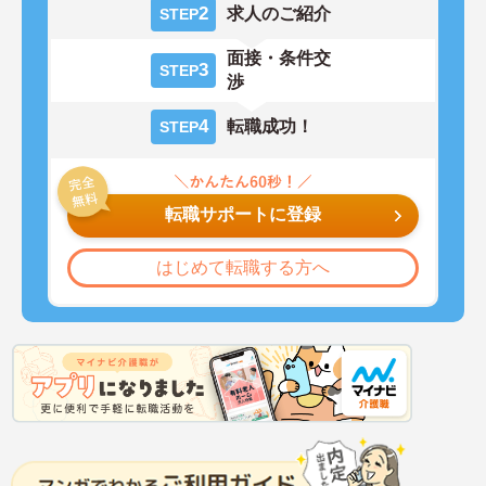
2
求人のご紹介
STEP
面接・条件交
3
STEP
渉
4
転職成功！
STEP
転職サポートに登録
はじめて転職する方へ