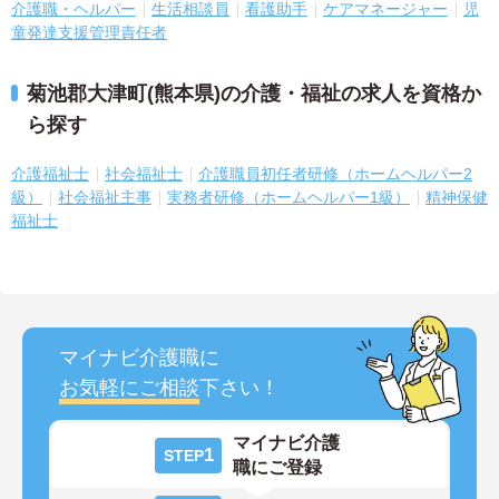
介護職・ヘルパー
生活相談員
看護助手
ケアマネージャー
児
童発達支援管理責任者
菊池郡大津町(熊本県)の介護・福祉の求人を資格か
ら探す
介護福祉士
社会福祉士
介護職員初任者研修（ホームヘルパー2
級）
社会福祉主事
実務者研修（ホームヘルパー1級）
精神保健
福祉士
マイナビ介護職に
お気軽にご相談
下さい！
マイナビ介護
1
STEP
職にご登録