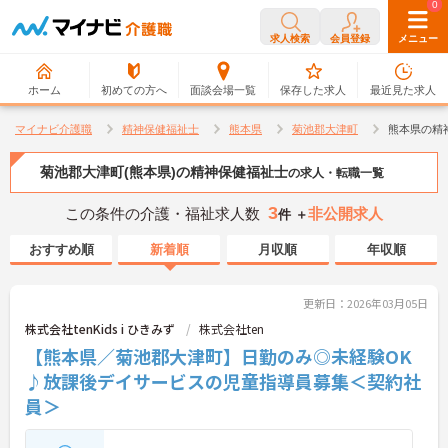
0
0
求人検索
会員登録
メニュー
ホーム
初めての方へ
面談会場一覧
保存した求人
最近見た求人
マイナビ介護職
精神保健福祉士
熊本県
菊池郡大津町
熊本県の精
菊池郡大津町(熊本県)の精神保健福祉士
の求人・転職一覧
3
この条件の介護・福祉求人数
非公開求人
件 ＋
おすすめ順
新着順
月収順
年収順
更新日：2026年03月05日
株式会社tenKids i ひきみず
株式会社ten
【熊本県／菊池郡大津町】日勤のみ◎未経験OK
♪放課後デイサービスの児童指導員募集＜契約社
員＞