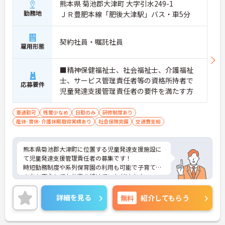
熊本県 菊池郡大津町 大字引水249-1
勤務地
ＪＲ豊肥本線「肥後大津駅」バス・車5分
契約社員・嘱託社員
雇用形態
■精神保健福祉士、社会福祉士、介護福祉
士、サービス管理責任者等の資格所持者で
応募要件
児童発達支援管理責任者の要件を満たす方
車通勤可
残業少なめ
日勤のみ
研修制度あり
産休･育休･介護休暇取得実績あり
社会保険完備
交通費支給
熊本県菊池郡大津町に位置する児童発達支援施設に
て児童発達支援管理責任者の募集です！
時短勤務制度や系列保育園の利用も可能で子育て中
の方も安心してお仕事を続けていただけます。
ご興味ある方には、面接対策ポイントなど、さらに
詳細をお話しいたしますのでお気軽にご相談くださ
詳細を見る
無料
紹介してもらう
い！