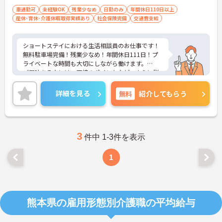
（AT限定可）
車通勤可
未経験OK
残業少なめ
日勤のみ
年間休日110日以上
産休･育休･介護休暇取得実績あり
社会保険完備
交通費支給
ショートステイにおける生活相談員のお仕事です！
無料駐車場完備！残業少なめ！年間休日111日！プ
ライベートな時間も大切にしながら働けます。
ご興味ある方には、面接のポイントなど、さらに詳
細をお話致しますのでお気軽にご相談ください。
詳細を見る
無料
紹介してもらう
3
件中 1-3件を表示
1
熊本県の雇用形態別介護職の平均給与