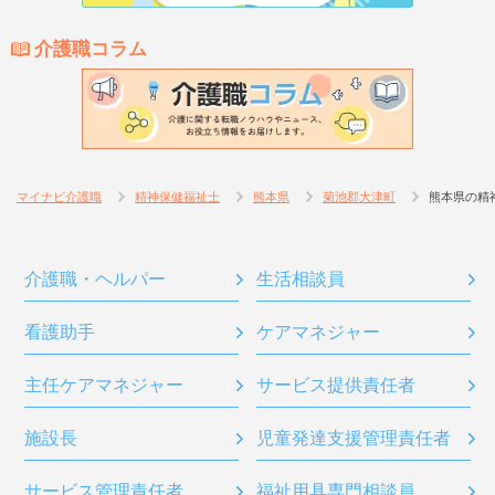
介護職コラム
マイナビ介護職
精神保健福祉士
熊本県
菊池郡大津町
熊本県の精
介護職・ヘルパー
生活相談員
看護助手
ケアマネジャー
主任ケアマネジャー
サービス提供責任者
施設長
児童発達支援管理責任者
サービス管理責任者
福祉用具専門相談員