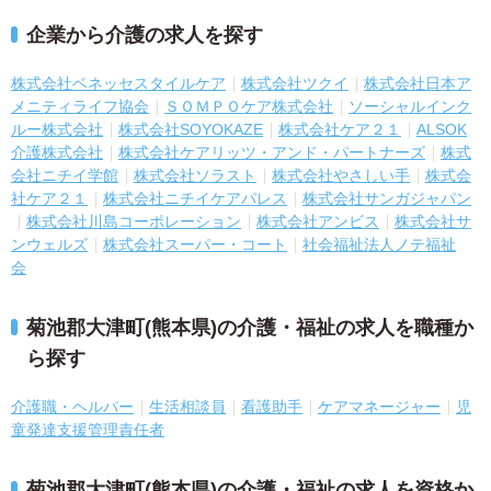
企業から介護の求人を探す
株式会社ベネッセスタイルケア
株式会社ツクイ
株式会社日本ア
メニティライフ協会
ＳＯＭＰＯケア株式会社
ソーシャルインク
ルー株式会社
株式会社SOYOKAZE
株式会社ケア２１
ALSOK
介護株式会社
株式会社ケアリッツ・アンド・パートナーズ
株式
会社ニチイ学館
株式会社ソラスト
株式会社やさしい手
株式会
社ケア２１
株式会社ニチイケアパレス
株式会社サンガジャパン
株式会社川島コーポレーション
株式会社アンビス
株式会社サ
ンウェルズ
株式会社スーパー・コート
社会福祉法人ノテ福祉
会
菊池郡大津町(熊本県)の介護・福祉の求人を職種か
ら探す
介護職・ヘルパー
生活相談員
看護助手
ケアマネージャー
児
童発達支援管理責任者
菊池郡大津町(熊本県)の介護・福祉の求人を資格か