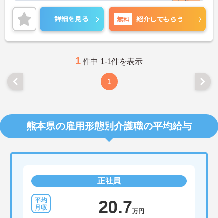
また産休育休制度や法人内保育園の利用制度など、
子育て世代にも嬉しい環境が整っていますよ♪福利
詳細を見る
無料
紹介してもらう
厚生充実で働きやすさは抜群◎
マイカー通勤OKなので、通勤のストレスが少ないの
も嬉しいポイント！
ご興味ある方には、面接対策ポイントなど、さらに
詳細をお話しいたしますのでお気軽にご相談くださ
1
件中 1-1件を表示
い。
1
熊本県の雇用形態別介護職の平均給与
正社員
20.7
万円