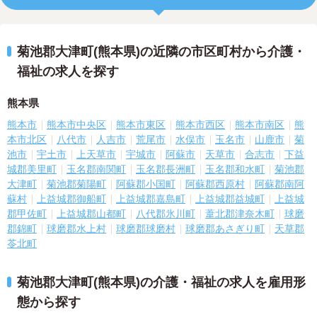
菊池郡大津町(熊本県)の近隣の市区町村から介護・
福祉の求人を探す
熊本県
熊本市
熊本市中央区
熊本市東区
熊本市西区
熊本市南区
熊
本市北区
八代市
人吉市
荒尾市
水俣市
玉名市
山鹿市
菊
池市
宇土市
上天草市
宇城市
阿蘇市
天草市
合志市
下益
城郡美里町
玉名郡南関町
玉名郡長洲町
玉名郡和水町
菊池郡
大津町
菊池郡菊陽町
阿蘇郡小国町
阿蘇郡西原村
阿蘇郡南阿
蘇村
上益城郡御船町
上益城郡嘉島町
上益城郡益城町
上益城
郡甲佐町
上益城郡山都町
八代郡氷川町
葦北郡津奈木町
球磨
郡錦町
球磨郡水上村
球磨郡球磨村
球磨郡あさぎり町
天草郡
苓北町
菊池郡大津町(熊本県)の介護・福祉の求人を雇用形
態から探す