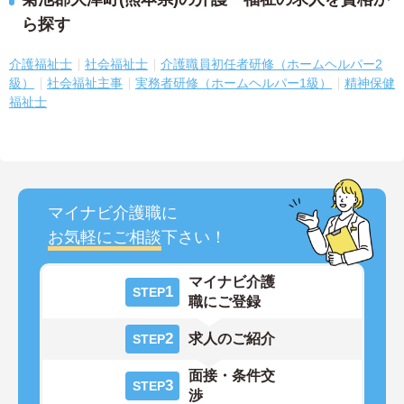
ら探す
介護福祉士
社会福祉士
介護職員初任者研修（ホームヘルパー2
級）
社会福祉主事
実務者研修（ホームヘルパー1級）
精神保健
福祉士
マイナビ介護職に
お気軽にご相談
下さい！
マイナビ介護
1
STEP
職にご登録
2
求人のご紹介
STEP
面接・条件交
3
STEP
渉