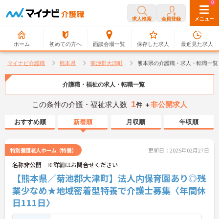
0
0
求人検索
会員登録
メニュー
ホーム
初めての方へ
面談会場一覧
保存した求人
最近見た求人
マイナビ介護職
熊本県
菊池郡大津町
熊本県の介護職・求人・転職一覧
介護職・福祉の求人・転職一覧
1
この条件の介護・福祉求人数
非公開求人
件 ＋
おすすめ順
新着順
月収順
年収順
特別養護老人ホーム（特養）
更新日：2025年02月27日
名称非公開 ※詳細はお問合せください
【熊本県／菊池郡大津町】法人内保育園あり◎残
業少なめ★地域密着型特養で介護士募集〈年間休
日111日〉