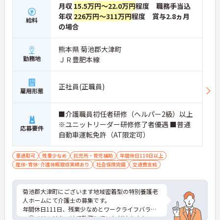
月収
15.5万円～22.0万円
程度 職務手当込
年収
226万円～311万円
程度 賞与2.8ヵ月
給料
の場合
熊本県 菊池郡大津町
勤務地
ＪＲ豊肥本線
正社員(正職員)
雇用形態
■介護職員初任者研修（ヘルパー2級）以上
※ユニットリーダー研修修了者優遇 ■普通
応募要件
自動車運転免許（AT限定可）
車通勤可
残業少なめ
託児所・育児補助
年間休日110日以上
産休･育休･介護休暇取得実績あり
社会保険完備
交通費支給
菊池郡大津町にございます地域密着型の特別養護老
人ホームにて介護士の募集です。
年間休日111日、残業少なめとワークライフバラン
ス◎メリハリをつけて勤務していただけます★