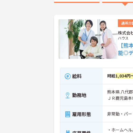
通所介
株式会
ハウス
【熊
能◎
給料
時給
1,034円
熊本県 八代郡
勤務地
ＪＲ鹿児島本
雇用形態
非常勤・パー
・ホームヘル