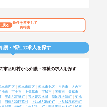
条件を変更して
に戻る
再検索
介護・福祉の求人を探す
隣の市区町村から介護・福祉の求人を探す
熊本市西区
熊本市南区
熊本市北区
八代市
人吉市
菊池市
宇土市
上天草市
宇城市
阿蘇市
天草市
町
玉名郡長洲町
玉名郡和水町
菊池郡大津町
菊池
村
阿蘇郡南阿蘇村
上益城郡御船町
上益城郡嘉島町
上益城郡山都町
八代郡氷川町
葦北郡津奈木町
球磨