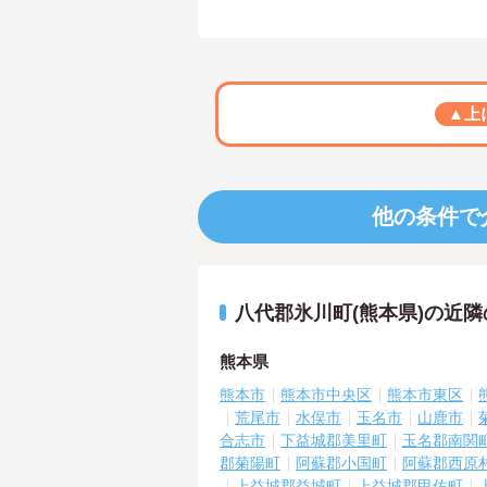
▲上
他の条件で
八代郡氷川町(熊本県)の近
熊本県
熊本市
熊本市中央区
熊本市東区
荒尾市
水俣市
玉名市
山鹿市
合志市
下益城郡美里町
玉名郡南関
郡菊陽町
阿蘇郡小国町
阿蘇郡西原
上益城郡益城町
上益城郡甲佐町