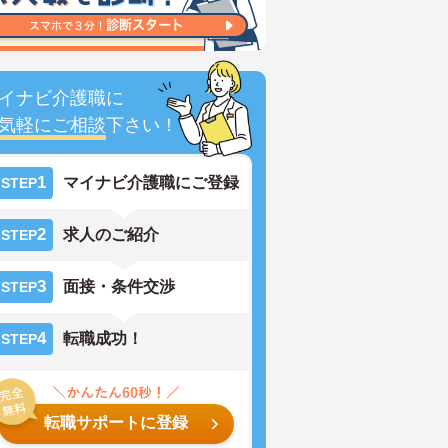
イナビ介護職に
気軽にご相談
下さい！
1
マイナビ介護職にご登録
STEP
2
求人のご紹介
STEP
3
面接・条件交渉
STEP
4
転職成功！
STEP
転職サポートに登録