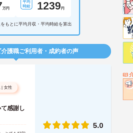
7
1239
万円
円
報をもとに平均月収・平均時給を算出
ビ介護職
ご利用者・成約者の声
代
|
女性
いて感謝し
5.0