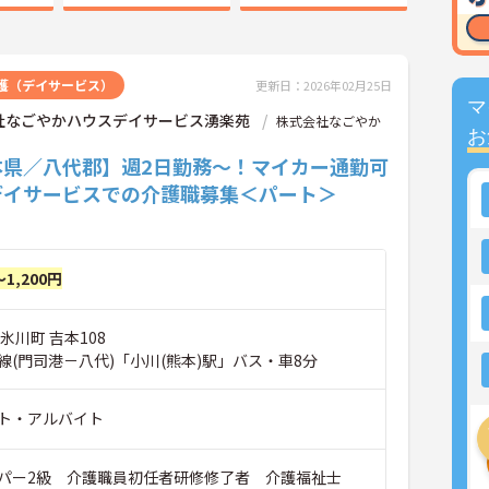
護（デイサービス）
更新日：2026年02月25日
マ
社なごやかハウスデイサービス湧楽苑
株式会社なごやか
お
本県／八代郡】週2日勤務～！マイカー通勤可
デイサービスでの介護職募集＜パート＞
～1,200円
氷川町 吉本108
線(門司港－八代)「小川(熊本)駅」バス・車8分
ト・アルバイト
パー2級 介護職員初任者研修修了者 介護福祉士