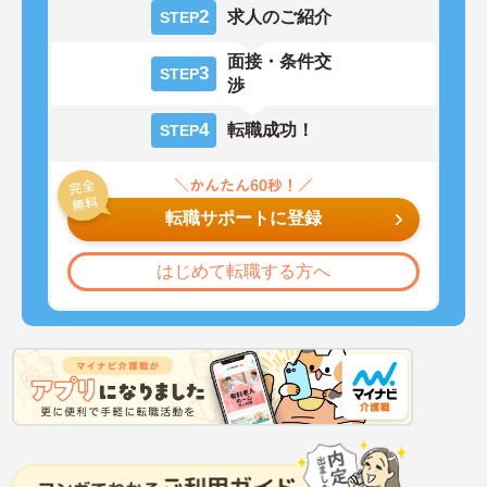
2
求人のご紹介
STEP
面接・条件交
3
STEP
渉
4
転職成功！
STEP
転職サポートに登録
はじめて転職する方へ