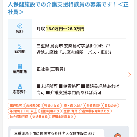
人保健施設での介護支援相談員の募集です！＜正
社員＞
月収
16.0万円～26.0万円
給料
三重県 鳥羽市 安楽島町字腰掛1045-77
勤務地
近鉄志摩線「志摩赤崎駅」バス・車9分
正社員(正職員)
雇用形態
■未経験可 ■無資格可 ■相談員経験あれば
応募要件
尚可 ■介護支援専門員あれば尚可
車通勤可
未経験OK
残業少なめ
寮・借り上げ
無資格OK
日勤のみ
年間休日110日以上
研修制度あり
産休･育休･介護休暇取得実績あり
社会保険完備
交通費支給
退職金制度あり
三重県鳥羽市に位置する介護老人保健施設におけ