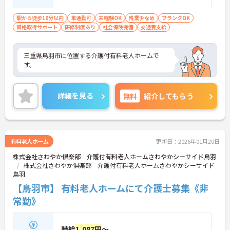
駅から徒歩10分以内
車通勤可
未経験OK
残業少なめ
ブランクOK
資格取得サポート
研修制度あり
社会保険完備
交通費支給
三重県鳥羽市に位置する介護付有料老人ホームで
す。
詳細を見る
無料
紹介してもらう
有料老人ホーム
更新日：2026年01月20日
株式会社さわやか倶楽部 介護付有料老人ホームさわやかシーサイド鳥羽
株式会社さわやか倶楽部 介護付有料老人ホームさわやかシーサイド
鳥羽
【鳥羽市】 有料老人ホームにて介護士募集《非
常勤》
時給
1,087円
～