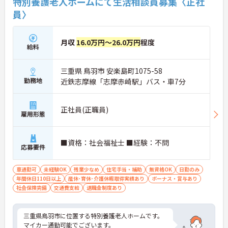
特別養護老人ホームにて生活相談員募集〈正社
員〉
月収
16.0万円～26.0万円
程度
給料
三重県 鳥羽市 安楽島町1075-58
勤務地
近鉄志摩線「志摩赤崎駅」バス・車7分
正社員(正職員)
雇用形態
■資格：社会福祉士 ■経験：不問
応募要件
車通勤可
未経験OK
残業少なめ
住宅手当・補助
無資格OK
日勤のみ
年間休日110日以上
産休･育休･介護休暇取得実績あり
ボーナス・賞与あり
社会保険完備
交通費支給
退職金制度あり
三重県鳥羽市に位置する特別養護老人ホームです。
マイカー通勤可能でございます。