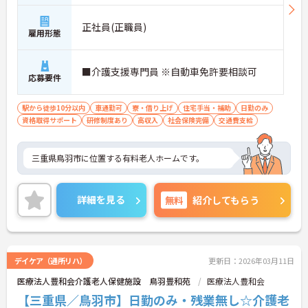
正社員(正職員)
雇用形態
■介護支援専門員 ※自動車免許要相談可
応募要件
駅から徒歩10分以内
車通勤可
寮・借り上げ
住宅手当・補助
日勤のみ
資格取得サポート
研修制度あり
高収入
社会保険完備
交通費支給
三重県鳥羽市に位置する有料老人ホームです。
詳細を見る
無料
紹介してもらう
デイケア（通所リハ）
更新日：2026年03月11日
医療法人豊和会介護老人保健施設 鳥羽豊和苑
医療法人豊和会
【三重県／鳥羽市】日勤のみ・残業無し☆介護老