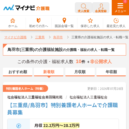
0
0
求人検索
会員登録
メニュー
ホーム
初めての方へ
面談会場一覧
保存した求人
最近見た求人
マイナビ介護職
三重県
鳥羽市
三重県の介護福祉施設の求人・転職一覧
鳥羽市(三重県)の介護福祉施設
の介護職・福祉の求人・転職一覧
10
この条件の介護・福祉求人数
非公開求人
件 ＋
おすすめ順
新着順
月収順
年収順
特別養護老人ホーム（特養）
更新日：2026年07月28日
社会福祉法人三重福祉会鳥羽陽光苑
社会福祉法人三重福祉会
【三重県/鳥羽市】特別養護老人ホームで介護職
員募集
月収
22.2万円～28.2万円