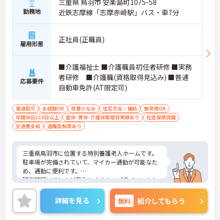
三重県 鳥羽市 安楽島町1075-58
勤務地
近鉄志摩線「志摩赤崎駅」バス・車7分
正社員(正職員)
雇用形態
■介護福祉士 ■介護職員初任者研修 ■実務
者研修 ■介護職(資格取得見込み) ■普通
応募要件
自動車免許(AT限定可)
車通勤可
未経験OK
残業少なめ
住宅手当・補助
無資格OK
年間休日110日以上
産休･育休･介護休暇取得実績あり
社会保険完備
交通費支給
退職金制度あり
三重県鳥羽市に位置する特別養護老人ホームです。
駐車場が完備されていて、マイカー通勤が可能なた
め、通勤に便利です。
残業時間はほとんど発生しません。プライベートと
メリハリをつけて勤務できます。
ご興味をお持ちの方には、詳細の情報や面接のポイ
詳細を見る
無料
紹介してもらう
ントをお伝えしますのでお気軽にお問い合わせくだ
さい。