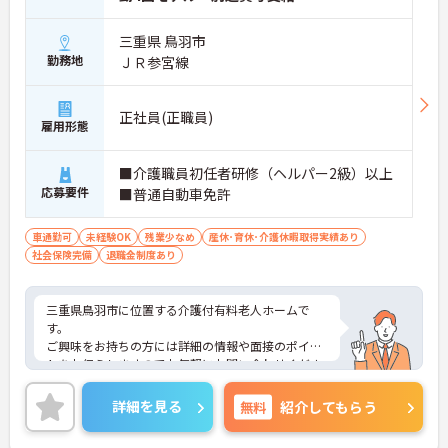
三重県 鳥羽市
勤務地
ＪＲ参宮線
正社員(正職員)
雇用形態
■介護職員初任者研修（ヘルパー2級）以上
応募要件
■普通自動車免許
車通勤可
未経験OK
残業少なめ
産休･育休･介護休暇取得実績あり
社会保険完備
退職金制度あり
三重県鳥羽市に位置する介護付有料老人ホームで
す。
ご興味をお持ちの方には詳細の情報や面接のポイン
トをお伝えしますのでお気軽にお問い合わせくださ
いませ。
詳細を見る
無料
紹介してもらう