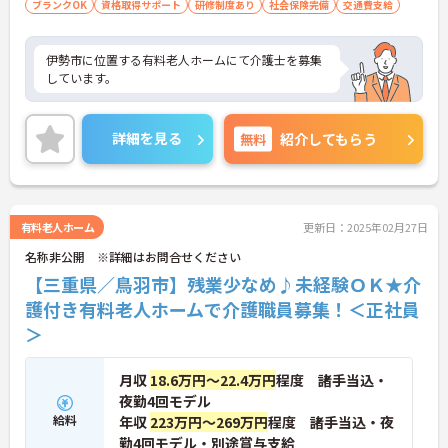
ブランクOK
資格取得サポート
研修制度あり
社会保険完備
交通費支給
伊勢市に位置する有料老人ホームにて介護士を募集
しています。
詳細を見る
無料
紹介してもらう
有料老人ホーム
更新日：2025年02月27日
名称非公開 ※詳細はお問合せください
【三重県／鳥羽市】残業少なめ♪未経験ＯＫ★介
護付き有料老人ホームで介護職員募集！＜正社員
＞
月収
18.6万円～22.4万円
程度 諸手当込・
夜勤4回モデル
給料
年収
223万円～269万円
程度 諸手当込・夜
勤4回モデル・別途賞与支給