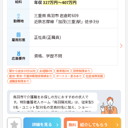
給料
年収
327万円～407万円
三重県 鳥羽市 岩倉町609
勤務地
近鉄志摩線「加茂(三重)駅」徒歩3分
正社員(正職員)
雇用形態
資格、学歴不問
応募要件
駅から徒歩10分以内
未経験OK
無資格OK
研修制度あり
産休･育休･介護休暇取得実績あり
ボーナス・賞与あり
社会保険完備
退職金制度あり
鳥羽市で介護職をお探しの方におすすめの求人で
す。特別養護老人ホーム「鳥羽陽光苑」は、従来型5
0名・ユニット型30名の定員80名に加え、ショート
ステイも併設する地域に根差した施設です。入職後
は1～3か月程度、先輩職員がマンツーマンでサポー
トしてくださるため、ブランクがある方や経験に不
詳細を見る
無料
紹介してもらう
安のある方も安心してスタートできます。