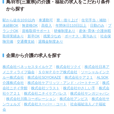
鳥羽市(三重県)の介護・福祉の求人をこだわり条件
から探す
駅から徒歩10分以内
車通勤可
寮・借り上げ
住宅手当・補助
未経験OK
無資格OK
高収入
年間休日110日以上
日勤のみ
ブ
ランクOK
資格取得サポート
研修制度あり
産休･育休･介護休暇
取得実績あり
新卒OK
残業少なめ
ボーナス・賞与あり
社会保
険完備
交通費支給
退職金制度あり
企業から介護の求人を探す
株式会社ベネッセスタイルケア
株式会社ツクイ
株式会社日本ア
メニティライフ協会
ＳＯＭＰＯケア株式会社
ソーシャルインク
ルー株式会社
株式会社SOYOKAZE
株式会社ケア２１
ALSOK
介護株式会社
株式会社ケアリッツ・アンド・パートナーズ
株式
会社ニチイ学館
株式会社ソラスト
株式会社やさしい手
株式会
社ケア２１
株式会社ニチイケアパレス
株式会社サンガジャパン
株式会社川島コーポレーション
株式会社アンビス
株式会社サ
ンウェルズ
株式会社スーパー・コート
社会福祉法人ノテ福祉
会