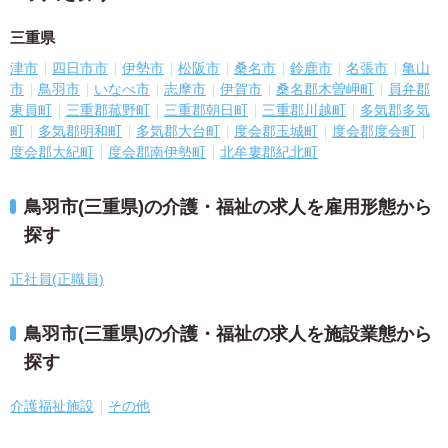
三重県
津市
四日市市
伊勢市
松阪市
桑名市
鈴鹿市
名張市
亀山
市
鳥羽市
いなべ市
志摩市
伊賀市
桑名郡木曽岬町
員弁郡
東員町
三重郡菰野町
三重郡朝日町
三重郡川越町
多気郡多気
町
多気郡明和町
多気郡大台町
度会郡玉城町
度会郡度会町
度会郡大紀町
度会郡南伊勢町
北牟婁郡紀北町
鳥羽市(三重県)の介護・福祉の求人を雇用形態から
探す
正社員(正職員)
鳥羽市(三重県)の介護・福祉の求人を施設業態から
探す
介護福祉施設
その他