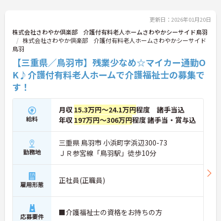
更新日：2026年01月20日
株式会社さわやか倶楽部 介護付有料老人ホームさわやかシーサイド鳥羽
株式会社さわやか倶楽部 介護付有料老人ホームさわやかシーサイド
鳥羽
【三重県／鳥羽市】残業少なめ☆マイカー通勤O
K♪介護付有料老人ホームで介護福祉士の募集で
す！
月収
15.3万円～24.1万円
程度 諸手当込
給料
年収
197万円～306万円
程度 諸手当・賞与込
三重県 鳥羽市 小浜町字浜辺300-73
勤務地
ＪＲ参宮線「鳥羽駅」徒歩10分
正社員(正職員)
雇用形態
■介護福祉士の資格をお持ちの方
応募要件