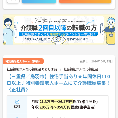
また、住宅手当が全職員に支給される点や、賞与年
3回・前年度実績4.0か月分、資格取得支援制度が充
実している点も大きな魅力です。実務者研修や介護
福祉士、喀痰吸引等研修の費用を法人負担でサポー
トしており、働きながらスキルアップを目指せる環
境が整っています。
「長く介護の仕事を続けたい」「安定した法人でキ
ャリアを築きたい」という方には特におすすめの求
人です。職場見学も可能ですので、まずは施設の雰
囲気を見てから検討したい方もお気軽にご相談くだ
さい。
特別養護老人ホーム（特養）
更新日：2026年04月15日
社会福祉法人恒心福祉会あらしま苑
社会福祉法人恒心福祉会
【三重県／鳥羽市】住宅手当あり★年間休日110
日以上♪特別養護老人ホームにて介護職員募集！
〈正社員〉
月収
21.3万円～26.1万円
程度(諸手当込)
給料
年収
295万円～358万円
程度(諸手当込)