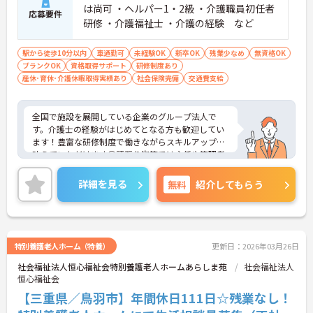
は尚可 ・ヘルパー1・2級 ・介護職員初任者
応募要件
研修 ・介護福祉士 ・介護の経験 など
駅から徒歩10分以内
車通勤可
未経験OK
新卒OK
残業少なめ
無資格OK
ブランクOK
資格取得サポート
研修制度あり
産休･育休･介護休暇取得実績あり
社会保険完備
交通費支給
全国で施設を展開している企業のグループ法人で
す。介護士の経験がはじめてとなる方も歓迎してい
ます！豊富な研修制度で働きながらスキルアップを
叶えていただけます◎頑張り次第では主任や管理者
へのステップアップができる可能性もあります。
ご興味をお持ちの方には詳細の情報や面接のポイン
詳細を見る
無料
紹介してもらう
トをお伝えしますのでお気軽にお問い合わせくださ
いませ。
特別養護老人ホーム（特養）
更新日：2026年03月26日
社会福祉法人恒心福祉会特別養護老人ホームあらしま苑
社会福祉法人
恒心福祉会
【三重県／鳥羽市】年間休日111日☆残業なし！