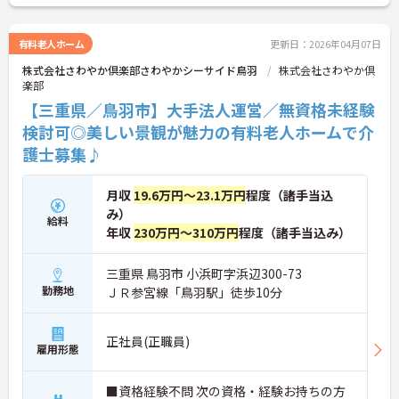
有料老人ホーム
更新日：2026年04月07日
株式会社さわやか倶楽部さわやかシーサイド鳥羽
株式会社さわやか倶
楽部
【三重県／鳥羽市】大手法人運営／無資格未経験
検討可◎美しい景観が魅力の有料老人ホームで介
護士募集♪
月収
19.6万円～23.1万円
程度（諸手当込
み）
給料
年収
230万円～310万円
程度（諸手当込み）
三重県 鳥羽市 小浜町字浜辺300-73
勤務地
ＪＲ参宮線「鳥羽駅」徒歩10分
正社員(正職員)
雇用形態
■資格経験不問 次の資格・経験お持ちの方