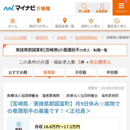
0
0
求人検索
会員登録
メニュー
ホーム
初めての方へ
面談会場一覧
保存した求人
最近見た求人
マイナビ介護職
看護助手
宮崎県
東諸県郡国富町
宮崎県の看護助
東諸県郡国富町(宮崎県)の看護助手
の求人・転職一覧
1
この条件の介護・福祉求人数
非公開求人
件 ＋
おすすめ順
新着順
月収順
年収順
更新日：2026年07月09日
医療法人社団順養会 海老原病院
医療法人社団順養会 海老原病院
【宮崎県／東諸県郡国富町】月9日休み☆病院で
の看護助手の募集です！＜正社員＞
月収
16.6万円～17.2万円
給料