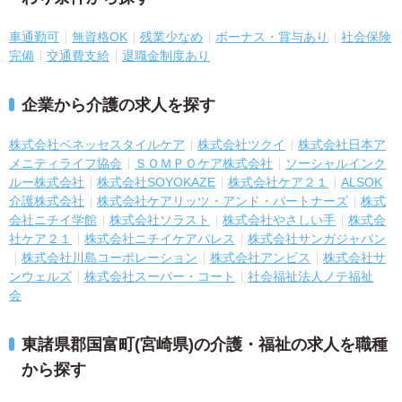
車通勤可
無資格OK
残業少なめ
ボーナス・賞与あり
社会保険
完備
交通費支給
退職金制度あり
企業から介護の求人を探す
株式会社ベネッセスタイルケア
株式会社ツクイ
株式会社日本ア
メニティライフ協会
ＳＯＭＰＯケア株式会社
ソーシャルインク
ルー株式会社
株式会社SOYOKAZE
株式会社ケア２１
ALSOK
介護株式会社
株式会社ケアリッツ・アンド・パートナーズ
株式
会社ニチイ学館
株式会社ソラスト
株式会社やさしい手
株式会
社ケア２１
株式会社ニチイケアパレス
株式会社サンガジャパン
株式会社川島コーポレーション
株式会社アンビス
株式会社サ
ンウェルズ
株式会社スーパー・コート
社会福祉法人ノテ福祉
会
東諸県郡国富町(宮崎県)の介護・福祉の求人を職種
から探す