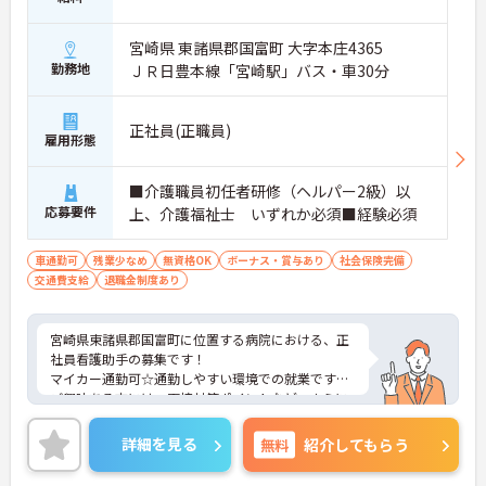
宮崎県 東諸県郡国富町 大字本庄4365
勤務地
ＪＲ日豊本線「宮崎駅」バス・車30分
正社員(正職員)
雇用形態
■介護職員初任者研修（ヘルパー2級）以
応募要件
上、介護福祉士 いずれか必須■経験必須
車通勤可
残業少なめ
無資格OK
ボーナス・賞与あり
社会保険完備
交通費支給
退職金制度あり
宮崎県東諸県郡国富町に位置する病院における、正
社員看護助手の募集です！
マイカー通勤可☆通勤しやすい環境での就業です！
ご興味ある方には、面接対策ポイントなど、さらに
詳細をお話しいたしますのでお気軽にご相談くださ
い。
詳細を見る
無料
紹介してもらう