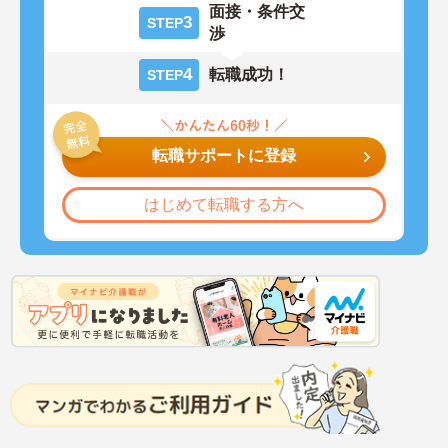
面接・条件交
3
STEP
渉
4
転職成功！
STEP
転職サポートに登録
はじめて転職する方へ