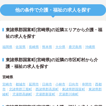
他の条件で介護・福祉の求人を探す
東諸県郡国富町(宮崎県)の近隣エリアから介護・福
祉の求人を探す
福岡県
佐賀県
長崎県
熊本県
大分県
鹿児島県
沖縄県
東諸県郡国富町(宮崎県)の近隣の市区町村から介
護・福祉の求人を探す
宮崎県
宮崎市
都城市
延岡市
日南市
小林市
日向市
串間市
西都
市
北諸県郡三股町
西諸県郡高原町
東諸県郡国富町
東諸県郡
綾町
児湯郡高鍋町
児湯郡新富町
児湯郡川南町