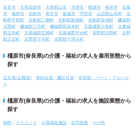
奈良市
大和高田市
大和郡山市
天理市
橿原市
桜井市
五條
市
御所市
生駒市
香芝市
葛城市
宇陀市
山辺郡山添村
生
駒郡平群町
生駒郡三郷町
生駒郡斑鳩町
生駒郡安堵町
磯城郡
川西町
磯城郡三宅町
磯城郡田原本町
北葛城郡上牧町
北葛城
郡王寺町
北葛城郡広陵町
北葛城郡河合町
吉野郡吉野町
吉野
郡大淀町
吉野郡下市町
吉野郡十津川村
橿原市(奈良県)の介護・福祉の求人を雇用形態から
探す
正社員(正職員)
契約社員・嘱託社員
非常勤・パート・アルバイ
ト
橿原市(奈良県)の介護・福祉の求人を施設業態から
探す
病院
クリニック
介護福祉施設
在宅医療
その他