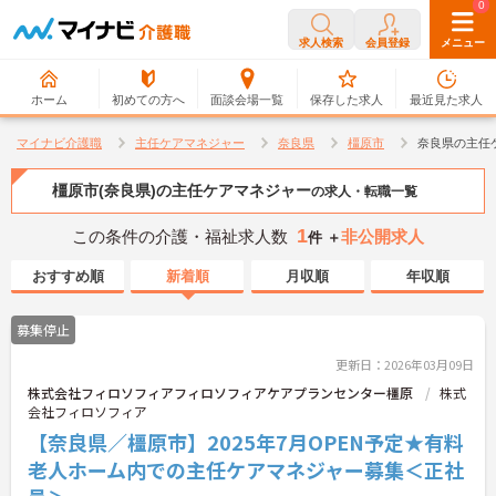
0
0
求人検索
会員登録
メニュー
ホーム
初めての方へ
面談会場一覧
保存した求人
最近見た求人
マイナビ介護職
主任ケアマネジャー
奈良県
橿原市
奈良県の主任
橿原市(奈良県)の主任ケアマネジャー
の求人・転職一覧
1
この条件の介護・福祉求人数
非公開求人
件 ＋
おすすめ順
新着順
月収順
年収順
募集停止
更新日：2026年03月09日
株式会社フィロソフィアフィロソフィアケアプランセンター橿原
株式
会社フィロソフィア
【奈良県／橿原市】2025年7月OPEN予定★有料
老人ホーム内での主任ケアマネジャー募集＜正社