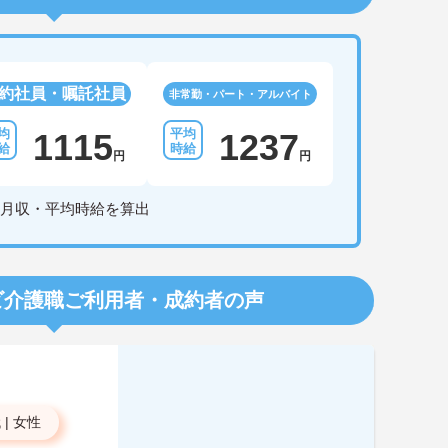
約社員・嘱託社員
非常勤・パート・アルバイト
1115
1237
円
円
月収・平均時給を算出
ビ介護職
ご利用者・成約者の声
代
|
女性