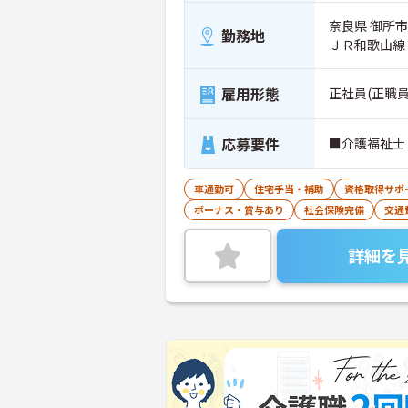
奈良県 御所市
勤務地
ＪＲ和歌山線
雇用形態
正社員(正職員
応募要件
■介護福祉士
車通勤可
住宅手当・補助
資格取得サポ
ボーナス・賞与あり
社会保険完備
交通
詳細を