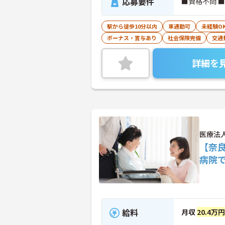
応募要件
■資格不問 
駅から徒歩10分以内
車通勤可
未経験O
ボーナス・賞与あり
社会保険完備
交通
詳細を
医療法
【奈
病院
給料
月収
20.4万円