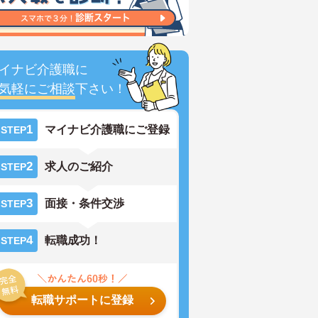
イナビ介護職に
気軽にご相談
下さい！
1
マイナビ介護職にご登録
STEP
2
求人のご紹介
STEP
3
面接・条件交渉
STEP
4
転職成功！
STEP
転職サポートに登録