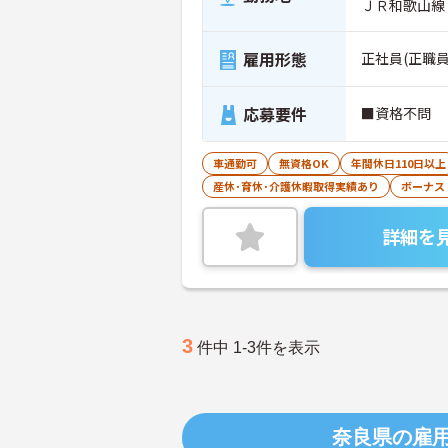
ＪＲ和歌山線
雇用形態
正社員(正職員
応募要件
■資格不問
車通勤可
無資格OK
年間休日110日以上
産休･育休･介護休暇取得実績あり
ボーナス
詳細を
3
件中 1-3件を表示
奈良県の雇