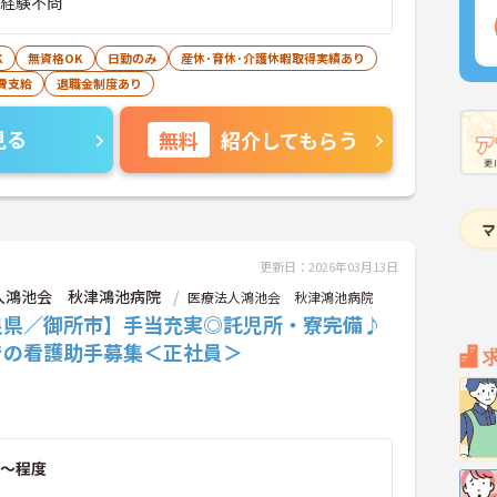
■経験不問
K
無資格OK
日勤のみ
産休･育休･介護休暇取得実績あり
費支給
退職金制度あり
見る
無料
紹介してもらう
更新日：2026年03月13日
人鴻池会 秋津鴻池病院
医療法人鴻池会 秋津鴻池病院
良県／御所市】手当充実◎託児所・寮完備♪
での看護助手募集＜正社員＞
～程度