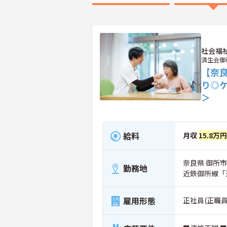
社会福
済生会御
【奈
り◎
＞
給料
月収
15.8万円
奈良県 御所市
勤務地
近鉄御所線「
雇用形態
正社員(正職員