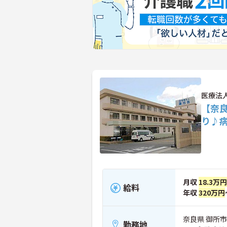
医療法
【奈
り♪
月収
18.3万円
給料
年収
320万円
奈良県 御所市
勤務地