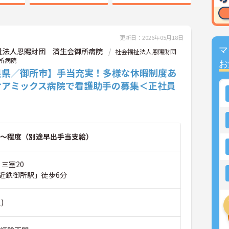
更新日：2026年05月18日
マ
祉法人恩賜財団 済生会御所病院
社会福祉法人恩賜財団
所病院
お
良県／御所市】手当充実！多様な休暇制度あ
ケアミックス病院で看護助手の募集＜正社員
～程度（別途早出手当支給）
 三室20
近鉄御所駅」徒歩6分
)