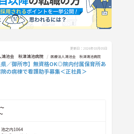
更新日：2026年03月05日
人鴻池会 秋津鴻池病院
医療法人鴻池会 秋津鴻池病院
良県／御所市】無資格OK◎院内付属保育所あ
病院の病棟で看護助手募集＜正社員＞
～
～
 池之内1064