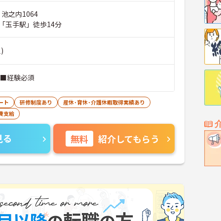
 池之内1064
「玉手駅」徒歩14分
)
 ■経験必須
ート
研修制度あり
産休･育休･介護休暇取得実績あり
費支給
見る
無料
紹介してもらう