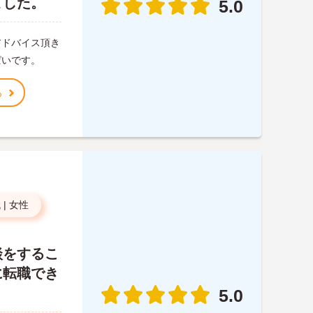
ました。
5.0
アドバイス頂き
ぱいです。
る
代
|
女性
談をするこ
に転職でき
5.0