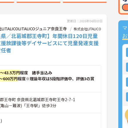
更新日：2026年04月03日
マ
LITALICOLITALICOジュニア奈良王寺
株式会社LITALICO
良県／北葛城郡王寺町】年間休日120日児童
お
支援放課後等デイサービスにて児童発達支援
責任者
円～43.5万円
程度 諸手当込み
～600万円
程度※理論年収は5段階評価中、評価3の賞
郡王寺町 奈良県北葛城郡王寺町王寺2-7-1
(亀山－難波)「王寺駅」徒歩3分
)