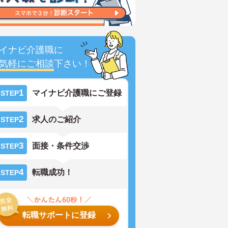
イナビ介護職に
気軽にご相談
下さい！
1
マイナビ介護職にご登録
STEP
2
求人のご紹介
STEP
3
面接・条件交渉
STEP
4
転職成功！
STEP
転職サポートに登録