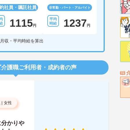
約社員・嘱託社員
非常勤・パート・アルバイト
1115
1237
円
円
月収・平均時給を算出
ビ介護職
ご利用者・成約者の声
代
|
女性
に分かりや