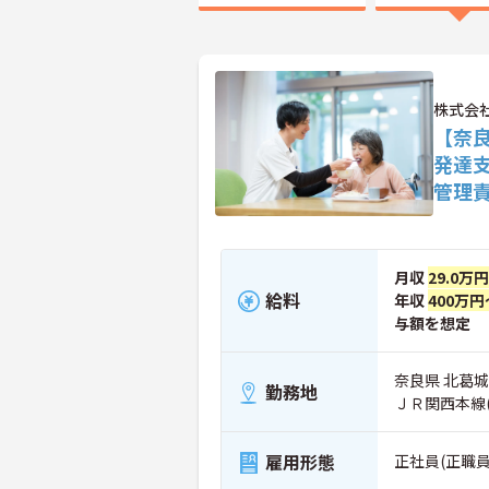
株式会社
【奈
発達
管理
月収
29.0万
給料
年収
400万円
与額を想定
奈良県 北葛城
勤務地
ＪＲ関西本線
雇用形態
正社員(正職員