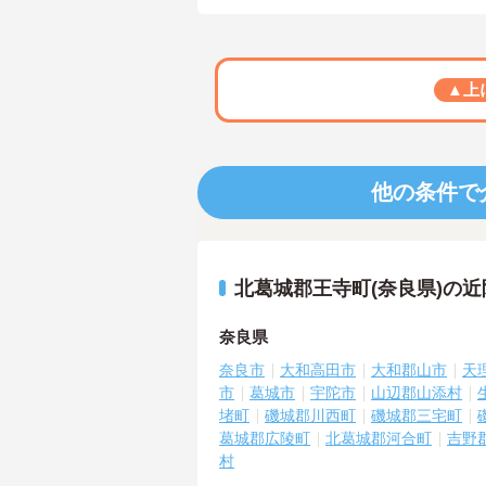
▲上
他の条件で
北葛城郡王寺町(奈良県)の
奈良県
奈良市
大和高田市
大和郡山市
天
市
葛城市
宇陀市
山辺郡山添村
堵町
磯城郡川西町
磯城郡三宅町
葛城郡広陵町
北葛城郡河合町
吉野
村