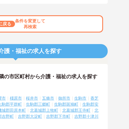
条件を変更して
に戻る
再検索
介護・福祉の求人を探す
近隣の市区町村から介護・福祉の求人を探す
理市
橿原市
桜井市
五條市
御所市
生駒市
香芝
生駒郡平群町
生駒郡三郷町
生駒郡斑鳩町
生駒郡安
磯城郡田原本町
北葛城郡上牧町
北葛城郡王寺町
北
郡吉野町
吉野郡大淀町
吉野郡下市町
吉野郡十津川