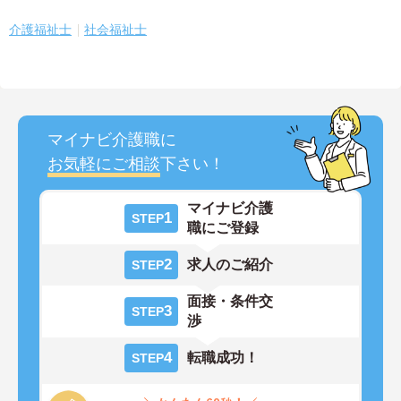
介護福祉士
社会福祉士
マイナビ介護職に
お気軽にご相談
下さい！
マイナビ介護
1
STEP
職にご登録
2
求人のご紹介
STEP
面接・条件交
3
STEP
渉
4
転職成功！
STEP