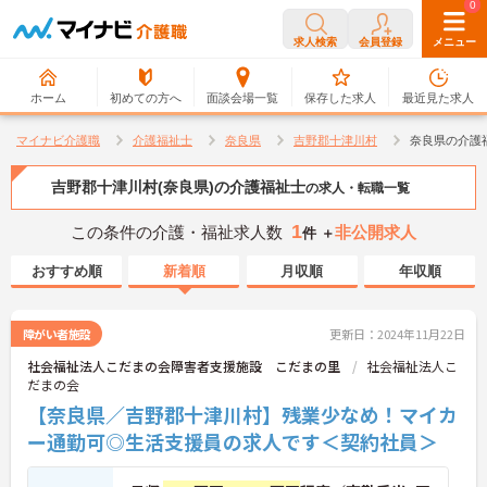
0
0
求人検索
会員登録
メニュー
ホーム
初めての方へ
面談会場一覧
保存した求人
最近見た求人
マイナビ介護職
介護福祉士
奈良県
吉野郡十津川村
奈良県の介護
吉野郡十津川村(奈良県)の介護福祉士
の求人・転職一覧
1
この条件の介護・福祉求人数
非公開求人
件 ＋
おすすめ順
新着順
月収順
年収順
障がい者施設
更新日：2024年11月22日
社会福祉法人こだまの会障害者支援施設 こだまの里
社会福祉法人こ
だまの会
【奈良県／吉野郡十津川村】残業少なめ！マイカ
ー通勤可◎生活支援員の求人です＜契約社員＞