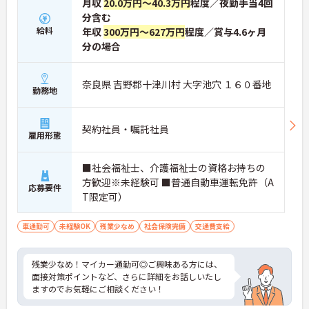
月収
20.0万円～40.3万円
程度／夜勤手当4回
分含む
給料
年収
300万円～627万円
程度／賞与4.6ヶ月
分の場合
奈良県 吉野郡十津川村 大字池穴 １６０番地
勤務地
契約社員・嘱託社員
雇用形態
■社会福祉士、介護福祉士の資格お持ちの
方歓迎※未経験可 ■普通自動車運転免許（A
応募要件
T限定可）
車通勤可
未経験OK
残業少なめ
社会保険完備
交通費支給
残業少なめ！マイカー通勤可◎ご興味ある方には、
面接対策ポイントなど、さらに詳細をお話しいたし
ますのでお気軽にご相談ください！