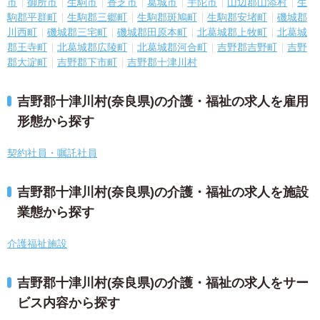
市
御所市
生駒市
香芝市
葛城市
宇陀市
山辺郡山添村
生
駒郡平群町
生駒郡三郷町
生駒郡斑鳩町
生駒郡安堵町
磯城郡
川西町
磯城郡三宅町
磯城郡田原本町
北葛城郡上牧町
北葛城
郡王寺町
北葛城郡広陵町
北葛城郡河合町
吉野郡吉野町
吉野
郡大淀町
吉野郡下市町
吉野郡十津川村
吉野郡十津川村(奈良県)の介護・福祉の求人を雇用
形態から探す
契約社員・嘱託社員
吉野郡十津川村(奈良県)の介護・福祉の求人を施設
業態から探す
介護福祉施設
吉野郡十津川村(奈良県)の介護・福祉の求人をサー
ビス内容から探す