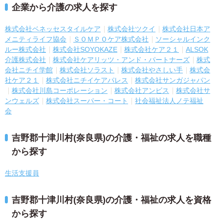
企業から介護の求人を探す
株式会社ベネッセスタイルケア
株式会社ツクイ
株式会社日本ア
メニティライフ協会
ＳＯＭＰＯケア株式会社
ソーシャルインク
ルー株式会社
株式会社SOYOKAZE
株式会社ケア２１
ALSOK
介護株式会社
株式会社ケアリッツ・アンド・パートナーズ
株式
会社ニチイ学館
株式会社ソラスト
株式会社やさしい手
株式会
社ケア２１
株式会社ニチイケアパレス
株式会社サンガジャパン
株式会社川島コーポレーション
株式会社アンビス
株式会社サ
ンウェルズ
株式会社スーパー・コート
社会福祉法人ノテ福祉
会
吉野郡十津川村(奈良県)の介護・福祉の求人を職種
から探す
生活支援員
吉野郡十津川村(奈良県)の介護・福祉の求人を資格
から探す