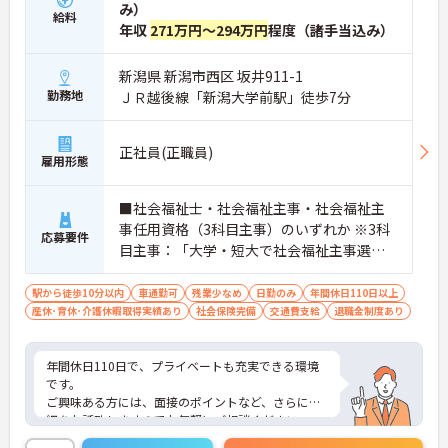
み）
給料
年収
271万円～294万円
程度（諸手当込み）
新潟県 新潟市西区 坂井911-1
勤務地
ＪＲ越後線「新潟大学前駅」徒歩7分
正社員(正職員)
雇用形態
■社会福祉士・社会福祉主事・社会福祉主
事任用資格（3科目主事）のいずれか ※3科
応募要件
目主事：「大学・短大で社会福祉主事選択
必修科目のうち3科目以上の単位を修得して
卒業者。 ※介護施設などで就業経験のある
駅から徒歩10分以内
車通勤可
残業少なめ
日勤のみ
年間休日110日以上
産休･育休･介護休暇取得実績あり
方は尚良し
社会保険完備
交通費支給
退職金制度あり
年間休日110日で、プライベートも充実できる環境
です。
ご興味ある方には、面接のポイントなど、さらに詳
細をお話致しますのでお気軽にご相談ください。