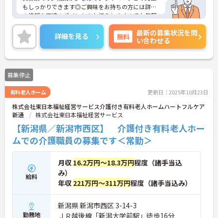
もしっかりできます◎ご興味をお持ちの方には詳細
の情報や面接のポイントをお伝えしますのでお気軽
にお問い合わせくださいませ。
最新の募集状況を問
詳細を見る
無料
い合わせる
募集停止
有料老人ホーム
更新日：2025年10月23日
株式会社東日本福祉経営サービス介護付き有料老人ホームハートフルケア
新通
株式会社東日本福祉経営サービス
【新潟県／新潟市西区】 介護付き有料老人ホー
ムでの介護職員の募集です＜常勤＞
月収
16.2万円～18.3万円
程度（諸手当込
み）
給料
年収
221万円～311万円
程度（諸手当込み）
新潟県 新潟市西区 3-14-3
勤務地
ＪＲ越後線「新潟大学前駅」徒歩16分