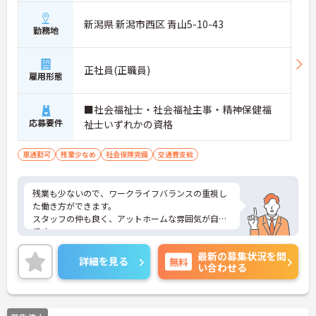
新潟県 新潟市西区 青山5-10-43
勤務地
正社員(正職員)
雇用形態
■社会福祉士・社会福祉主事・精神保健福
応募要件
祉士いずれかの資格
車通勤可
残業少なめ
社会保険完備
交通費支給
残業も少ないので、ワークライフバランスの重視し
た働き方ができます。
スタッフの仲も良く、アットホームな雰囲気が自慢
です。
ご興味ある方には、面接対策ポイントなど、詳細を
最新の募集状況を問
お話しいたしますのでお気軽にご相談ください。
詳細を見る
無料
い合わせる