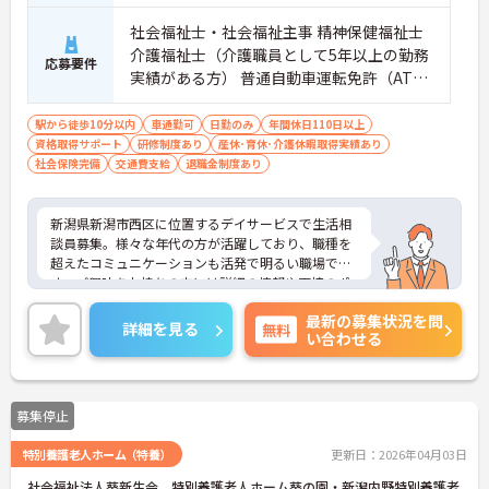
社会福祉士・社会福祉主事 精神保健福祉士
介護福祉士（介護職員として5年以上の勤務
応募要件
実績がある方） 普通自動車運転免許（AT限
定可能）
駅から徒歩10分以内
車通勤可
日勤のみ
年間休日110日以上
資格取得サポート
研修制度あり
産休･育休･介護休暇取得実績あり
社会保険完備
交通費支給
退職金制度あり
新潟県新潟市西区に位置するデイサービスで生活相
談員募集。様々な年代の方が活躍しており、職種を
超えたコミュニケーションも活発で明るい職場で
す。ご興味をお持ちの方には詳細の情報や面接のポ
イントをお伝えしますのでお気軽にお問い合わせく
最新の募集状況を問
ださいませ。
詳細を見る
無料
い合わせる
募集停止
特別養護老人ホーム（特養）
更新日：2026年04月03日
社会福祉法人葵新生会 特別養護老人ホーム葵の園・新潟内野特別養護老