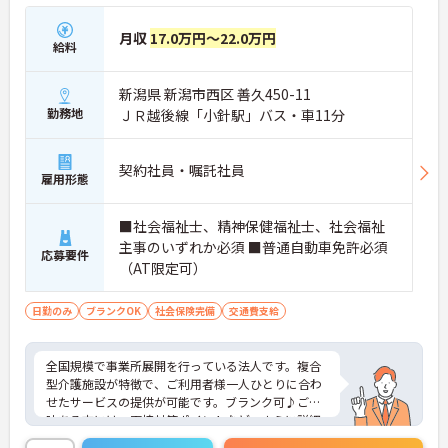
月収
17.0万円～22.0万円
給料
新潟県 新潟市西区 善久450-11
勤務地
ＪＲ越後線「小針駅」バス・車11分
契約社員・嘱託社員
雇用形態
■社会福祉士、精神保健福祉士、社会福祉
主事のいずれか必須 ■普通自動車免許必須
応募要件
（AT限定可）
日勤のみ
ブランクOK
社会保険完備
交通費支給
全国規模で事業所展開を行っている法人です。複合
型介護施設が特徴で、ご利用者様一人ひとりに合わ
せたサービスの提供が可能です。ブランク可♪ご興
味ある方には、面接対策ポイントなど、さらに詳細
をお話しいたしますのでお気軽にご相談ください！