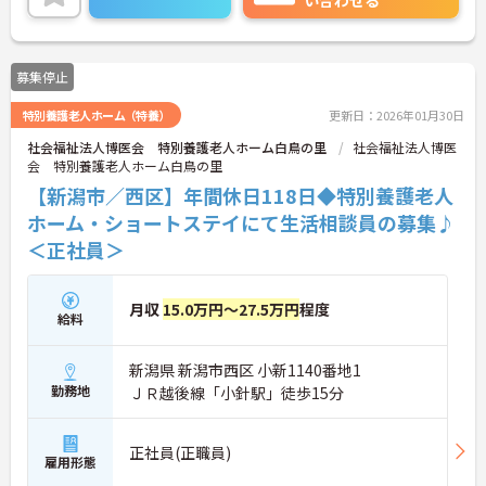
い合わせる
日勤のみで残業は月平均0～10時間程度ですので、
勤務終了後の予定も立てやすいです。
ご興味のある方には、面接対策ポイントなど、さら
に詳細をお話しいたしますのでお気軽にご相談くだ
募集停止
さい！
特別養護老人ホーム（特養）
更新日：2026年01月30日
社会福祉法人博医会 特別養護老人ホーム白鳥の里
社会福祉法人博医
会 特別養護老人ホーム白鳥の里
【新潟市／西区】年間休日118日◆特別養護老人
ホーム・ショートステイにて生活相談員の募集♪
＜正社員＞
月収
15.0万円～27.5万円
程度
給料
新潟県 新潟市西区 小新1140番地1
勤務地
ＪＲ越後線「小針駅」徒歩15分
正社員(正職員)
雇用形態