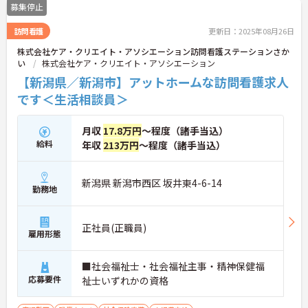
募集停止
訪問看護
更新日：2025年08月26日
株式会社ケア・クリエイト・アソシエーション訪問看護ステーションさか
い
株式会社ケア・クリエイト・アソシエーション
【新潟県／新潟市】アットホームな訪問看護求人
です＜生活相談員＞
月収
17.8万円
～程度（諸手当込）
給料
年収
213万円
～程度（諸手当込）
新潟県 新潟市西区 坂井東4-6-14
勤務地
正社員(正職員)
雇用形態
■社会福祉士・社会福祉主事・精神保健福
応募要件
祉士いずれかの資格