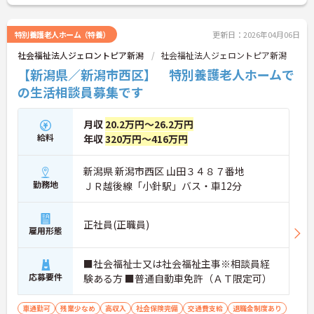
特別養護老人ホーム（特養）
更新日：2026年04月06日
社会福祉法人ジェロントピア新潟
社会福祉法人ジェロントピア新潟
【新潟県／新潟市西区】 特別養護老人ホームで
の生活相談員募集です
月収
20.2万円～26.2万円
給料
年収
320万円～416万円
新潟県 新潟市西区 山田３４８７番地
勤務地
ＪＲ越後線「小針駅」バス・車12分
正社員(正職員)
雇用形態
■社会福祉士又は社会福祉主事※相談員経
応募要件
験ある方 ■普通自動車免許（ＡＴ限定可）
車通勤可
残業少なめ
高収入
社会保険完備
交通費支給
退職金制度あり