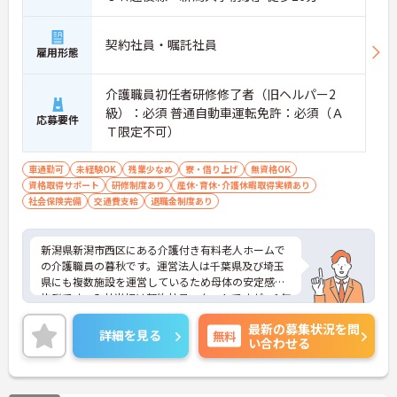
契約社員・嘱託社員
雇用形態
介護職員初任者研修修了者（旧ヘルパー2
級）：必須 普通自動車運転免許：必須（Ａ
応募要件
Ｔ限定不可）
車通勤可
未経験OK
残業少なめ
寮・借り上げ
無資格OK
資格取得サポート
研修制度あり
産休･育休･介護休暇取得実績あり
社会保険完備
交通費支給
退職金制度あり
新潟県新潟市西区にある介護付き有料老人ホームで
の介護職員の暮秋です。運営法人は千葉県及び埼玉
県にも複数施設を運営しているため母体の安定感は
抜群です。入社当初は契約社員スタートですが、1年
経過後、正社員登用の可能性があります♪ご興味あ
最新の募集状況を問
る方には面接対策ポイントなど、さらに詳しい詳細
詳細を見る
無料
い合わせる
をお話いたしますのでお気軽にご相談ください。