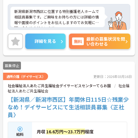
新潟県新潟市西区に位置する特別養護老人ホームで
相談員募集です。ご興味をお持ちの方には詳細の情
報や面接のポイントをお伝えしますのでお気軽にお
問い合わせくださいませ。
最新の募集状況を問
詳細を見る
無料
い合わせる
募集停止
通所介護（デイサービス）
更新日：2026年03月16日
社会福祉法人あたご共生福祉会デイサービスセンターてらお園
社会福
祉法人あたご共生福祉会
【新潟県／新潟市西区】年間休日115日☆残業少
なめ！デイサービスにて生活相談員募集〈正社
員〉
月収
16.6万円～23.7万円
程度
給料