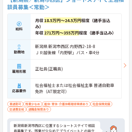
談員募集＜常勤＞
月収
18.5万円～24.5万円
程度（諸手当込
み）
給料
年収
271万円～355万円
程度（諸手当込み）
新潟県 新潟市西区 内野西2-18-8
勤務地
ＪＲ越後線「内野駅」バス・車4分
正社員(正職員)
雇用形態
社会福祉士または社会福祉主事 普通自動車
応募要件
免許（AT限定可）
車通勤可
残業少なめ
産休･育休･介護休暇取得実績あり
社会保険完備
交通費支給
退職金制度あり
新潟県新潟市西区に位置するショートステイで相談
員募集です。残業が少なめでプライベートとの両立