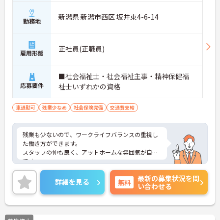
新潟県 新潟市西区 坂井東4-6-14
勤務地
正社員(正職員)
雇用形態
■社会福祉士・社会福祉主事・精神保健福
応募要件
祉士いずれかの資格
車通勤可
残業少なめ
社会保険完備
交通費支給
残業も少ないので、ワークライフバランスの重視し
た働き方ができます。
スタッフの仲も良く、アットホームな雰囲気が自慢
です。
ご興味ある方には、面接対策ポイントなど、詳細を
最新の募集状況を問
お話しいたしますのでお気軽にご相談ください。
詳細を見る
無料
い合わせる