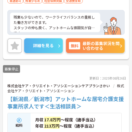
車通勤可
残業少なめ
社会保険完備
交通費支給
残業も少ないので、ワークライフバランスの重視し
た働き方ができます。
スタッフの仲も良く、アットホームな雰囲気が自慢
です。
ご興味ある方には、面接対策ポイントなど、詳細を
最新の募集状況を問
お話しいたしますのでお気軽にご相談ください。
詳細を見る
無料
い合わせる
募集停止
更新日：2025年08月26日
株式会社ケア・クリエイト・アソシエーションケアプランさかい
株式
会社ケア・クリエイト・アソシエーション
【新潟県／新潟市】アットホームな居宅介護支援
事業所求人です＜生活相談員＞
月収
17.8万円
～程度（諸手当込）
給料
年収
213万円
～程度（諸手当込）