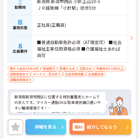
新潟県 新潟市西区 小針上山10-5
勤務地
ＪＲ越後線「小針駅」徒歩5分
正社員(正職員)
雇用形態
■普通自動車免許必須（AT限定可） ■社会
福祉主事任用資格必須 ■介護福祉士あれば
応募要件
尚可
駅から徒歩10分以内
車通勤可
残業少なめ
日勤のみ
年間休日110日以上
研修制度あり
ボーナス・賞与あり
社会保険完備
交通費支給
退職金制度あり
新潟県新潟市西区に位置する特別養護老人ホームで
の求人です。マイカー通勤OK＆駐車場完備◎通いや
すい職場環境です！
ご興味のある方には、面接対策ポイントなど、さら
に詳細をご案内しますのでお気軽にご相談くださ
い！
詳細を見る
無料
紹介してもらう