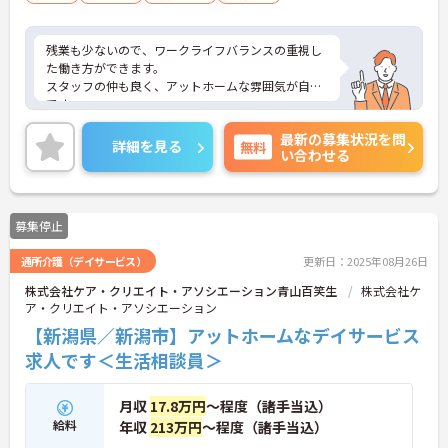
残業も少ないので、ワークライフバランスの重視し
た働き方ができます。
スタッフの仲も良く、アットホームな雰囲気が自慢
です。
ご興味ある方には、面接対策ポイントなど、詳細を
最新の募集状況を問
お話しいたしますのでお気軽にご相談ください。
詳細を見る
無料
い合わせる
募集停止
通所介護（デイサービス）
更新日：2025年08月26日
株式会社ケア・クリエイト・アソシエーション青山百笑生
株式会社ケ
ア・クリエイト・アソシエーション
【新潟県／新潟市】アットホームなデイサービス
求人です＜生活相談員＞
月収
17.8万円
～程度（諸手当込）
給料
年収
213万円
～程度（諸手当込）