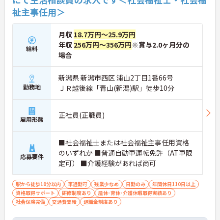
祉主事任用＞
月収
18.7万円～25.9万円
年収
256万円～356万円
※賞与2.0ヶ月分の
給料
場合
新潟県 新潟市西区 浦山2丁目1番66号
勤務地
ＪＲ越後線「青山(新潟)駅」徒歩10分
正社員(正職員)
雇用形態
■社会福祉士または社会福祉主事任用資格
のいずれか ■普通自動車運転免許（AT車限
応募要件
定可） ■介護経験があれば尚可
駅から徒歩10分以内
車通勤可
残業少なめ
日勤のみ
年間休日110日以上
資格取得サポート
研修制度あり
産休･育休･介護休暇取得実績あり
社会保険完備
交通費支給
退職金制度あり