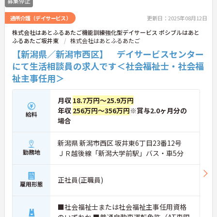
募集停止
通所介護（デイサービス）
更新日：2025年08月12日
株式会社はあとふるあたご機能訓練強化型デイサービス ポシブルはあと
ふるあたご坂井東
株式会社はあとふるあたご
【新潟県／新潟市西区】 デイサービスセンター
にて生活相談員の求人です＜社会福祉士・社会福
祉主事任用＞
月収
18.7万円～25.9万円
年収
256万円～356万円
※賞与2.0ヶ月分の
給料
場合
新潟県 新潟市西区 坂井東6丁目23番12号
勤務地
ＪＲ越後線「新潟大学前駅」バス・車5分
正社員(正職員)
雇用形態
■社会福祉士または社会福祉主事任用資格
のいずれか ■普通自動車運転免許（AT車限