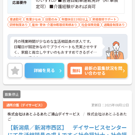
応募要件
定可） ■介護経験があれば尚可
車通勤可
残業少なめ
日勤のみ
年間休日110日以上
資格取得サポート
研修制度あり
産休･育休･介護休暇取得実績あり
社会保険完備
退職金制度あり
月の残業時間が少なめな生活相談員の求人です。
日曜日が固定休なのでプライベートも充実させやす
く、家庭と両立しやすいのもおすすめできるポイン
トの一つです！
ご興味ある方には、面接対策ポイントなど、さらに
最新の募集状況を問
詳細をお話しいたしますのでお気軽にご相談くださ
詳細を見る
無料
い合わせる
い！
募集停止
通所介護（デイサービス）
更新日：2025年08月12日
株式会社はあとふるあたご浦山デイサービス
株式会社はあとふるあた
ご
【新潟県／新潟市西区】 デイサービスセンター
にて生活相談員の求人です＜社会福祉士・社会福