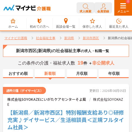
0
0
求人検索
会員登録
メニュー
ホーム
初めての方へ
面談会場一覧
保存した求人
最近見た求人
マイナビ介護職
社会福祉主事
新潟県
新潟市西区
新潟県の社会福
新潟市西区(新潟県)の社会福祉主事
の求人・転職一覧
19
この条件の介護・福祉求人数
非公開求人
件 ＋
おすすめ順
新着順
月収順
年収順
通所介護（デイサービス）
更新日：2026年08月05日
株式会社SOYOKAZEにいがたケアセンターそよ風
株式会社SOYOKAZ
E
【新潟県／新潟市西区】特別報酬支給あり◎研修
充実♪デイサービス／生活相談員＜正規フルタイ
ム社員＞