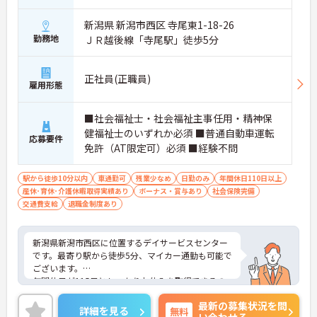
新潟県 新潟市西区 寺尾東1-18-26
勤務地
ＪＲ越後線「寺尾駅」徒歩5分
正社員(正職員)
雇用形態
■社会福祉士・社会福祉主事任用・精神保
健福祉士のいずれか必須 ■普通自動車運転
応募要件
免許（AT限定可）必須 ■経験不問
駅から徒歩10分以内
車通勤可
残業少なめ
日勤のみ
年間休日110日以上
産休･育休･介護休暇取得実績あり
ボーナス・賞与あり
社会保険完備
交通費支給
退職金制度あり
新潟県新潟市西区に位置するデイサービスセンター
です。最寄り駅から徒歩5分、マイカー通勤も可能で
ございます。
年間休日が115日としっかりお休みを取得できるの
で、ワークライフバランスを大切にしたい方におす
最新の募集状況を問
すめです。
詳細を見る
無料