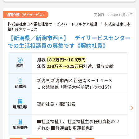
でお気軽にご相談ください！
通所介護（デイサービス）
更新日：2024年12月22日
株式会社東日本福祉経営サービスハートフルケア新通
株式会社東日本
福祉経営サービス
【新潟県／新潟市西区】 デイサービスセンター
での生活相談員の募集です《契約社員》
月収
18.2万円～18.8万円
給料
年収
218万円～225万円
別途、賞与支給
新潟県 新潟市西区 新通南３－１４－３
勤務地
ＪＲ越後線「新潟大学前駅」徒歩16分
契約社員・嘱託社員
雇用形態
■社会福祉士、社会福祉主事任用資格のい
応募要件
ずれか ■普通自動車運転免許