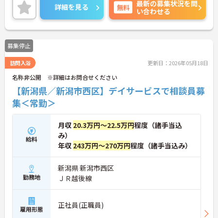
最新の募集状況を問
詳細を見る
無料
い合わせる
募集停止
訪問入浴
更新日：2026年05月18日
名称非公開 ※詳細はお問合せください
【新潟県／新潟市西区】デイサービスで相談員募
集＜常勤＞
月収
20.3万円～22.5万円
程度（諸手当込
み）
給料
年収
243万円～270万円
程度（諸手当込み）
新潟県 新潟市西区
勤務地
ＪＲ越後線
正社員(正職員)
雇用形態