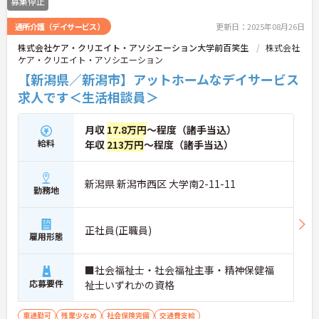
募集停止
通所介護（デイサービス）
更新日：2025年08月26日
株式会社ケア・クリエイト・アソシエーション大学前百笑生
株式会社
ケア・クリエイト・アソシエーション
【新潟県／新潟市】アットホームなデイサービス
求人です＜生活相談員＞
月収
17.8万円
～程度（諸手当込）
給料
年収
213万円
～程度（諸手当込）
新潟県 新潟市西区 大学南2-11-11
勤務地
正社員(正職員)
雇用形態
■社会福祉士・社会福祉主事・精神保健福
応募要件
祉士いずれかの資格
車通勤可
残業少なめ
社会保険完備
交通費支給