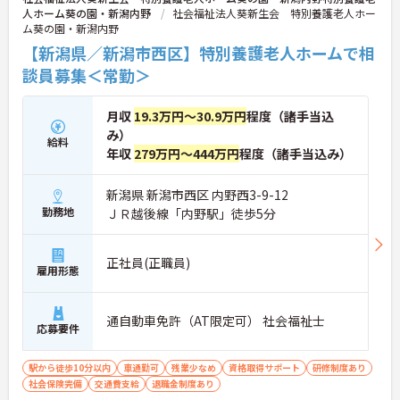
人ホーム葵の園・新潟内野
社会福祉法人葵新生会 特別養護老人ホー
ム葵の園・新潟内野
【新潟県／新潟市西区】特別養護老人ホームで相
談員募集＜常勤＞
月収
19.3万円～30.9万円
程度（諸手当込
み）
給料
年収
279万円～444万円
程度（諸手当込み）
新潟県 新潟市西区 内野西3-9-12
勤務地
ＪＲ越後線「内野駅」徒歩5分
正社員(正職員)
雇用形態
通自動車免許（AT限定可） 社会福祉士
応募要件
駅から徒歩10分以内
車通勤可
残業少なめ
資格取得サポート
研修制度あり
社会保険完備
交通費支給
退職金制度あり