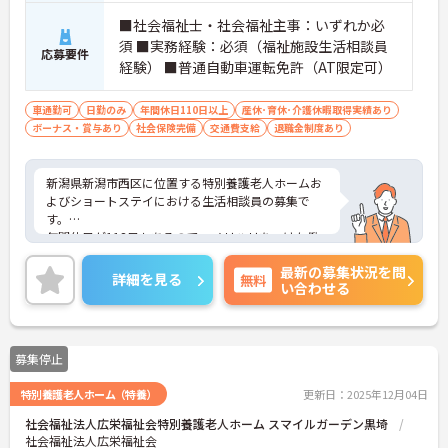
■社会福祉士・社会福祉主事：いずれか必
須 ■実務経験：必須（福祉施設生活相談員
応募要件
経験） ■普通自動車運転免許（AT限定可）
車通勤可
日勤のみ
年間休日110日以上
産休･育休･介護休暇取得実績あり
ボーナス・賞与あり
社会保険完備
交通費支給
退職金制度あり
新潟県新潟市西区に位置する特別養護老人ホームお
よびショートステイにおける生活相談員の募集で
す。
年間休日が118日もあるので、メリハリをつけた働
き方ができます。また、マイカー通勤が可能なの
最新の募集状況を問
で、通勤が苦になりません。賞与は3.3ヶ月分の支給
詳細を見る
無料
い合わせる
実績があり、頑張りがきちんと評価される職場で
す。
ご興味のある方には、面接対策ポイントなど、さら
に詳細をお話しいたしますのでお気軽にご相談くだ
募集停止
さい！
特別養護老人ホーム（特養）
更新日：2025年12月04日
社会福祉法人広栄福祉会特別養護老人ホーム スマイルガーデン黒埼
社会福祉法人広栄福祉会