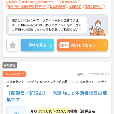
車通勤可
残業少なめ
資格取得サポート
研修制度あり
産休･育休･介護休暇取得実績あり
社会保険完備
交通費支給
退職金制度あり
残業は少なめなので、プライベートも充実できま
す！ご興味ある方には、面接のポイントなど、さら
に詳細をお話致しますのでお気軽にご相談くださ
い。
詳細を見る
無料
紹介してもらう
募集停止
ショートステイ
更新日：2026年05月26日
株式会社アド・メディカルつつじガーデン坂井
株式会社アド・メディ
カル
【新潟県／新潟市】 施設内にて生活相談員の募
集です
月収
19.5万円～22.5万円
程度（諸手当込