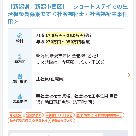
【新潟県／新潟市西区】 ショートステイでの生
活相談員募集です＜社会福祉士・社会福祉主事任
用＞
月収
17.9万円～26.0万円
程度
給料
年収
270万円～350万円
程度
新潟県 新潟市西区 金巻880番地1
勤務地
ＪＲ越後線「寺尾駅」バス・車16分
正社員(正職員)
雇用形態
■社会福祉士資格、社会福祉主事任用 ■普
応募要件
通自動車運転免許（AT限定可）
車通勤可
残業少なめ
年間休日110日以上
産休･育休･介護休暇取得実績あり
社会保険完備
交通費支給
退職金制度あり