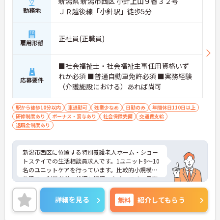
新潟県 新潟市西区 小針上山９番３２号
勤務地
ＪＲ越後線「小針駅」徒歩5分
正社員(正職員)
雇用形態
■社会福祉士・社会福祉主事任用資格いず
れか必須 ■普通自動車免許必須 ■実務経験
応募要件
（介護施設における）あれば尚可
駅から徒歩10分以内
車通勤可
残業少なめ
日勤のみ
年間休日110日以上
研修制度あり
ボーナス・賞与あり
社会保険完備
交通費支給
退職金制度あり
新潟市西区に位置する特別養護老人ホーム・ショー
トステイでの生活相談員求人です。1ユニット9～10
名のユニットケアを行っています。比較的小規模な
施設で、利用者様の状況も把握しやすいです。最寄
り駅徒歩5分の好立地も魅力♪月10日休み、年間休
日は120日と多く、ワークライフバランスを重視し
詳細を見る
無料
紹介してもらう
た働き方が叶います。ご興味のある方には、面接対
策ポイントなど、さらに詳細をお話しいたしますの