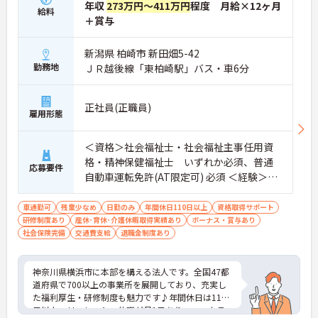
年収
273万円～411万円
程度 月給×12ヶ月
給料
＋賞与
新潟県 柏崎市 新田畑5-42
勤務地
ＪＲ越後線「東柏崎駅」バス・車6分
正社員(正職員)
雇用形態
＜資格＞社会福祉士・社会福祉主事任用資
格・精神保健福祉士 いずれか必須、普通
応募要件
自動車運転免許(AT限定可) 必須 ＜経験＞不
問
車通勤可
残業少なめ
日勤のみ
年間休日110日以上
資格取得サポート
研修制度あり
産休･育休･介護休暇取得実績あり
ボーナス・賞与あり
社会保険完備
交通費支給
退職金制度あり
神奈川県横浜市に本部を構える法人です。全国47都
道府県で700以上の事業所を展開しており、充実し
た福利厚生・研修制度も魅力です♪年間休日は110
日以上、リフレッシュ休暇が月1日あり、ワークラ