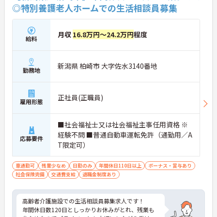
◎特別養護老人ホームでの生活相談員募集
月収
16.8万円～24.2万円
程度
給料
新潟県 柏崎市 大字佐水3140番地
勤務地
正社員(正職員)
雇用形態
■社会福祉士又は社会福祉主事任用資格 ※
経験不問 ■普通自動車運転免許（通勤用／A
応募要件
T限定可）
車通勤可
残業少なめ
日勤のみ
年間休日110日以上
ボーナス・賞与あり
社会保険完備
交通費支給
退職金制度あり
高齢者介護施設での生活相談員募集求人です！
年間休日数120日としっかりお休みがとれ、残業も