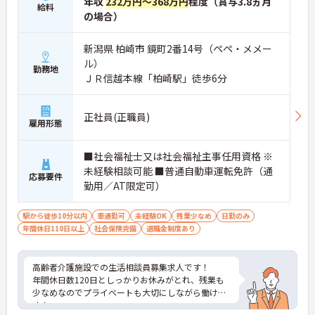
年収
232万円～368万円
程度（賞与3.8ヵ月
給料
の場合）
新潟県 柏崎市 鏡町2番14号（ペペ・メメー
ル）
勤務地
ＪＲ信越本線「柏崎駅」徒歩6分
正社員(正職員)
雇用形態
■社会福祉士又は社会福祉主事任用資格 ※
未経験相談可能 ■普通自動車運転免許（通
応募要件
勤用／AT限定可）
駅から徒歩10分以内
車通勤可
未経験OK
残業少なめ
日勤のみ
年間休日110日以上
社会保険完備
退職金制度あり
高齢者介護施設での生活相談員募集求人です！
年間休日数120日としっかりお休みがとれ、残業も
少なめなのでプライベートも大切にしながら働けま
す！