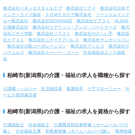
株式会社ベネッセスタイルケア
株式会社ツクイ
株式会社日本ア
メニティライフ協会
ＳＯＭＰＯケア株式会社
ソーシャルインク
ルー株式会社
株式会社SOYOKAZE
株式会社ケア２１
ALSOK
介護株式会社
株式会社ケアリッツ・アンド・パートナーズ
株式
会社ニチイ学館
株式会社ソラスト
株式会社やさしい手
株式会
社ケア２１
株式会社ニチイケアパレス
株式会社サンガジャパン
株式会社川島コーポレーション
株式会社アンビス
株式会社サ
ンウェルズ
株式会社スーパー・コート
社会福祉法人ノテ福祉
会
柏崎市(新潟県)の介護・福祉の求人を職種から探す
介護職・ヘルパー
生活相談員
看護助手
ケアマネージャー
サ
ービス提供責任者
柏崎市(新潟県)の介護・福祉の求人を資格から探す
介護福祉士
社会福祉士
介護職員初任者研修（ホームヘルパー2
級）
社会福祉主事
実務者研修（ホームヘルパー1級）
精神保健