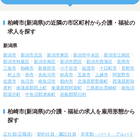
柏崎市(新潟県)の近隣の市区町村から介護・福祉の
求人を探す
新潟県
新潟市
新潟市北区
新潟市東区
新潟市中央区
新潟市江南区
新潟市秋葉区
新潟市南区
新潟市西区
新潟市西蒲区
長岡市
三条市
柏崎市
新発田市
小千谷市
加茂市
十日町市
見附市
村上市
燕市
糸魚川市
妙高市
五泉市
上越市
阿賀野市
佐渡市
魚沼市
南魚沼市
胎内市
北蒲原郡聖籠町
西蒲原郡弥
彦村
南蒲原郡田上町
東蒲原郡阿賀町
三島郡出雲崎町
南魚沼
郡湯沢町
中魚沼郡津南町
岩船郡関川村
柏崎市(新潟県)の介護・福祉の求人を雇用形態から
探す
正社員(正職員)
契約社員・嘱託社員
非常勤・パート・アルバイ