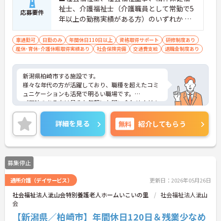
祉士、介護福祉士（介護職員として常勤で5
応募要件
年以上の勤務実績がある方）のいずれか ※
普通自動車免許
車通勤可
日勤のみ
年間休日110日以上
資格取得サポート
研修制度あり
産休･育休･介護休暇取得実績あり
社会保険完備
交通費支給
退職金制度あり
新潟県柏崎市する施設です。
様々な年代の方が活躍しており、職種を超えたコミ
ュニケーションも活発で明るい職場です。
ご興味のある方は是非お気軽にお問い合わせくださ
い。
詳細を見る
無料
紹介してもらう
募集停止
通所介護（デイサービス）
更新日：2026年05月26日
社会福祉法人泚山会特別養護老人ホームいこいの里
社会福祉法人泚山
会
【新潟県／柏崎市】年間休日120日＆残業少なめ