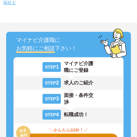
福祉士
マイナビ介護職に
お気軽にご相談
下さい！
マイナビ介護
1
STEP
職にご登録
2
求人のご紹介
STEP
面接・条件交
3
STEP
渉
4
転職成功！
STEP