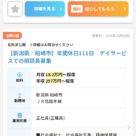
ご興味ある方には、面接のポイントなど、さらに詳
細をお話致しますのでお気軽にご相談ください。
詳細を見る
無料
紹介してもらう
訪問介護
更新日：2026年04月06日
名称非公開 ※詳細はお問合せください
【新潟県／柏崎市】年間休日111日 デイサービ
スでの相談員募集
月収
18.2万円
～程度
給料
年収
257万円
～程度
新潟県 柏崎市
勤務地
ＪＲ信越本線
正社員(正職員)
雇用形態
■社会福祉士、社会福祉主事、精神保健福