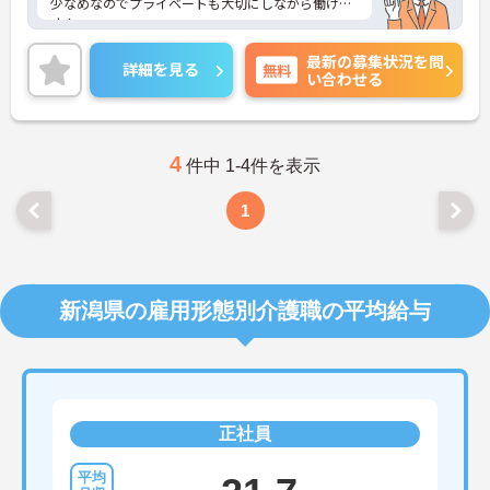
少なめなのでプライベートも大切にしながら働けま
す！
ご興味ある方には、面接のポイントなど、さらに詳
最新の募集状況を問
細をお話致しますのでお気軽にご相談ください。
詳細を見る
無料
い合わせる
4
件中 1-4件を表示
1
新潟県の雇用形態別介護職の平均給与
正社員