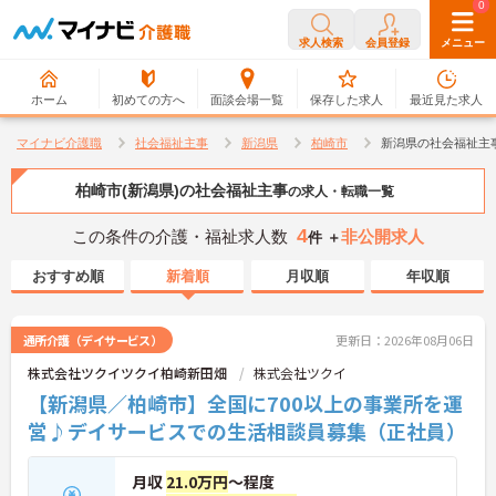
0
0
求人検索
会員登録
メニュー
ホーム
初めての方へ
面談会場一覧
保存した求人
最近見た求人
マイナビ介護職
社会福祉主事
新潟県
柏崎市
新潟県の社会福祉主
柏崎市(新潟県)の社会福祉主事
の求人・転職一覧
4
この条件の介護・福祉求人数
非公開求人
件 ＋
おすすめ順
新着順
月収順
年収順
通所介護（デイサービス）
更新日：2026年08月06日
株式会社ツクイツクイ柏崎新田畑
株式会社ツクイ
【新潟県／柏崎市】全国に700以上の事業所を運
営♪デイサービスでの生活相談員募集（正社員）
月収
21.0万円
～程度