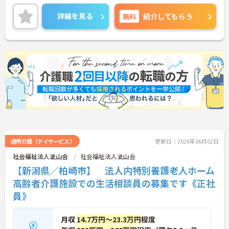
イフバランスを重視される方にもおすすめです。ご
興味のある方には、面接対策ポイントなど、さらに
詳細を見る
無料
紹介してもらう
詳細をお話しいたしますのでお気軽にご相談くださ
い！
通所介護（デイサービス）
更新日：2026年06月02日
社会福祉法人泚山会
社会福祉法人泚山会
【新潟県／柏崎市】 法人内特別養護老人ホーム
高齢者介護施設での生活相談員の募集です《正社
員》
月収
14.7万円～23.3万円
程度