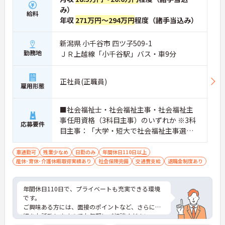
み）
給料
年収
271万円～294万円
程度（諸手当込み）
新潟県 小千谷市 四ツ子509-1
勤務地
ＪＲ上越線「小千谷駅」バス・車9分
正社員(正職員)
雇用形態
■社会福祉士・社会福祉主事・社会福祉主
事任用資格（3科目主事）のいずれか ※3科
応募要件
目主事：「大学・短大で社会福祉主事選択
必修科目のうち3科目以上の単位を修得して
卒業者。 ※介護施設などで就業経験のある
車通勤可
残業少なめ
日勤のみ
年間休日110日以上
産休･育休･介護休暇取得実績あり
方は尚良し
社会保険完備
交通費支給
退職金制度あり
年間休日110日で、プライベートも充実できる環境
です。
ご興味ある方には、面接のポイントなど、さらに詳
細をお話致しますのでお気軽にご相談ください。