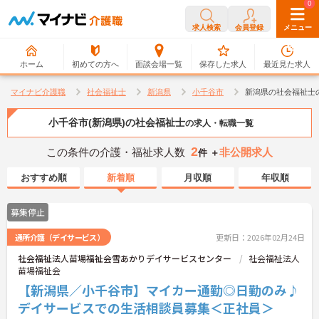
0
0
求人検索
会員登録
メニュー
ホーム
初めての方へ
面談会場一覧
保存した求人
最近見た求人
マイナビ介護職
社会福祉士
新潟県
小千谷市
新潟県の社会福祉士
小千谷市(新潟県)の社会福祉士
の求人・転職一覧
2
この条件の介護・福祉求人数
非公開求人
件 ＋
おすすめ順
新着順
月収順
年収順
募集停止
通所介護（デイサービス）
更新日：2026年02月24日
社会福祉法人苗場福祉会雪あかりデイサービスセンター
社会福祉法人
苗場福祉会
【新潟県／小千谷市】マイカー通勤◎日勤のみ♪
デイサービスでの生活相談員募集＜正社員＞