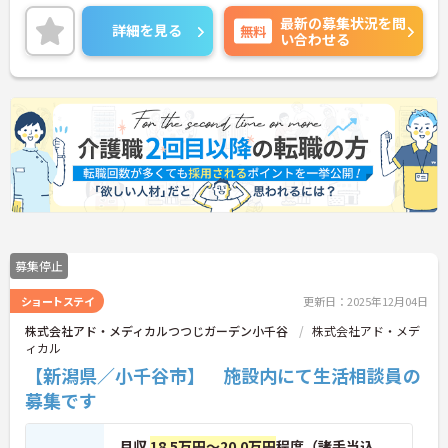
人です♪
最新の募集状況を問
ご興味のある方はご面接のポイントお伝えしますの
詳細を見る
無料
い合わせる
でご気軽にお問合せください。
募集停止
ショートステイ
更新日：2025年12月04日
株式会社アド・メディカルつつじガーデン小千谷
株式会社アド・メデ
ィカル
【新潟県／小千谷市】 施設内にて生活相談員の
募集です
月収
18.5万円～20.0万円
程度（諸手当込