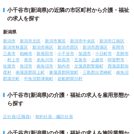
小千谷市(新潟県)の近隣の市区町村から介護・福祉
の求人を探す
新潟県
新潟市
新潟市北区
新潟市東区
新潟市中央区
新潟市江南区
新潟市秋葉区
新潟市南区
新潟市西区
新潟市西蒲区
長岡市
三条市
柏崎市
新発田市
小千谷市
加茂市
十日町市
見附市
村上市
燕市
糸魚川市
妙高市
五泉市
上越市
阿賀野市
佐渡市
魚沼市
南魚沼市
胎内市
北蒲原郡聖籠町
西蒲原郡弥
彦村
南蒲原郡田上町
東蒲原郡阿賀町
三島郡出雲崎町
南魚沼
郡湯沢町
中魚沼郡津南町
岩船郡関川村
小千谷市(新潟県)の介護・福祉の求人を雇用形態か
ら探す
正社員(正職員)
契約社員・嘱託社員
小千谷市(新潟県)の介護・福祉の求人を施設業態か