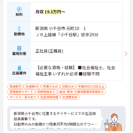
月収
19.3万円
～
給料
新潟県 小千谷市 元町10‐1
勤務地
ＪＲ上越線「小千谷駅」徒歩20分
正社員(正職員)
雇用形態
【必要な資格・経験】 ■社会福祉士、社会
応募要件
福祉主事 いずれか必須 ■経験不問
車通勤可
未経験OK
残業少なめ
日勤のみ
年間休日110日以上
資格取得サポート
研修制度あり
産休･育休･介護休暇取得実績あり
ボーナス・賞与あり
社会保険完備
交通費支給
新潟県小千谷市に位置するデイサービスでの生活相
談員募集です。
日勤帯のみの勤務かつ残業月平均5時間なのでワー
クライフバランスを重視している方におすすめの求