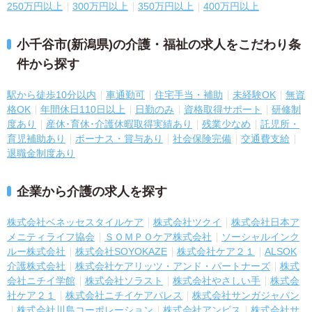
250万円以上
300万円以上
350万円以上
400万円以上
小千谷市(新潟県)の介護・福祉の求人をこだわり条
件から探す
駅から徒歩10分以内
車通勤可
住宅手当・補助
未経験OK
無資
格OK
年間休日110日以上
日勤のみ
資格取得サポート
研修制
度あり
産休･育休･介護休暇取得実績あり
残業少なめ
託児所・
育児補助あり
ボーナス・賞与あり
社会保険完備
交通費支給
退職金制度あり
企業から介護の求人を探す
株式会社ベネッセスタイルケア
株式会社ツクイ
株式会社日本ア
メニティライフ協会
ＳＯＭＰＯケア株式会社
ソーシャルインク
ルー株式会社
株式会社SOYOKAZE
株式会社ケア２１
ALSOK
介護株式会社
株式会社ケアリッツ・アンド・パートナーズ
株式
会社ニチイ学館
株式会社ソラスト
株式会社やさしい手
株式会
社ケア２１
株式会社ニチイケアパレス
株式会社サンガジャパン
株式会社川島コーポレーション
株式会社アンビス
株式会社サ