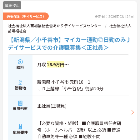
募集停止
通所介護（デイサービス）
更新日：2026年02月24日
社会福祉法人苗場福祉会雪あかりデイサービスセンター
社会福祉法人
苗場福祉会
【新潟県／小千谷市】マイカー通勤◎日勤のみ♪
デイサービスでの介護職募集＜正社員＞
月収
18.9万円
～
給料
新潟県 小千谷市 元町10‐1
勤務地
ＪＲ上越線「小千谷駅」徒歩20分
正社員(正職員)
雇用形態
【必要な資格・経験】 ■介護職員初任者研
修（ホームヘルパー2級）以上 必須 ■普通
応募要件
自動車免許一種 必須 ■経験不問