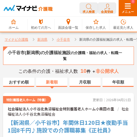
0
0
求人検索
会員登録
メニュー
ホーム
初めての方へ
面談会場一覧
保存した求人
最近見た求人
マイナビ介護職
新潟県
小千谷市
新潟県の介護福祉施設の求人・転職一
小千谷市(新潟県)の介護福祉施設
の介護職・福祉の求人・転職一
覧
10
この条件の介護・福祉求人数
非公開求人
件 ＋
おすすめ順
新着順
月収順
年収順
特別養護老人ホーム（特養）
更新日：2026年04月21日
社会福祉法人小千谷北魚沼福祉会特別養護老人ホーム小粟田の里
社会
福祉法人小千谷北魚沼福祉会
【新潟県／小千谷市】年間休日120日★夜勤手当
1回8千円♪施設での介護職募集《正社員》