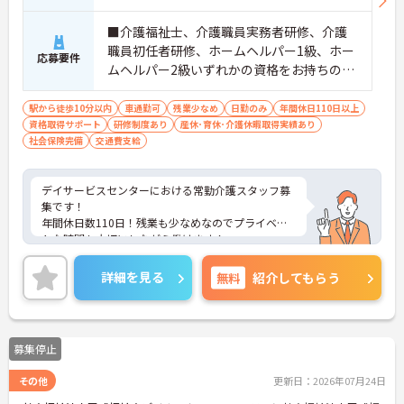
■介護福祉士、介護職員実務者研修、介護
職員初任者研修、ホームヘルパー1級、ホー
応募要件
ムヘルパー2級いずれかの資格をお持ちの方
※無資格・未経験応相談 ■普通自動車運転
免許（AT限定可）
駅から徒歩10分以内
車通勤可
残業少なめ
日勤のみ
年間休日110日以上
資格取得サポート
研修制度あり
産休･育休･介護休暇取得実績あり
社会保険完備
交通費支給
デイサービスセンターにおける常勤介護スタッフ募
集です！
年間休日数110日！残業も少なめなのでプライベー
トな時間も大切にしながら働けます！
ご興味ある方には、面接のポイントなど、さらに詳
細をお話致しますのでお気軽にご相談ください。
詳細を見る
無料
紹介してもらう
募集停止
その他
更新日：2026年07月24日