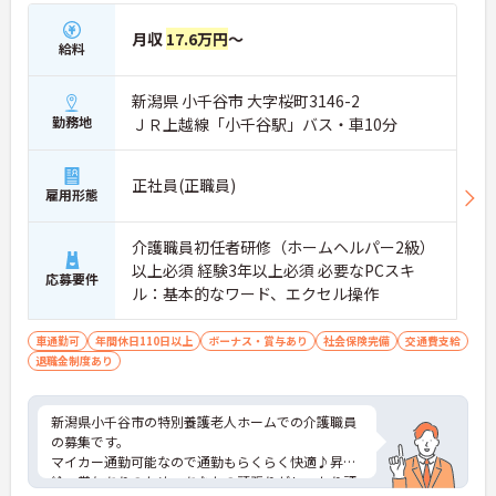
月収
17.6万円
～
給料
新潟県 小千谷市 大字桜町3146-2
勤務地
ＪＲ上越線「小千谷駅」バス・車10分
正社員(正職員)
雇用形態
介護職員初任者研修（ホームヘルパー2級）
以上必須 経験3年以上必須 必要なPCスキ
応募要件
ル：基本的なワード、エクセル操作
車通勤可
年間休日110日以上
ボーナス・賞与あり
社会保険完備
交通費支給
退職金制度あり
新潟県小千谷市の特別養護老人ホームでの介護職員
の募集です。
マイカー通勤可能なので通勤もらくらく快適♪昇
給・賞与ありのため、あなたの頑張りがしっかり評