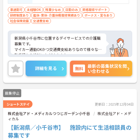
車通勤可
未経験OK
残業少なめ
日勤のみ
資格取得サポート
研修制度あり
産休･育休･介護休暇取得実績あり
ボーナス・賞与あり
社会保険完備
交通費支給
新潟県小千谷市に位置するデイサービスでの介護職
募集です。
マイカー通勤OKかつ交通費支給ありなので様々な通
勤手段から検討いただけます♪
ご興味のある方はご面接のポイントお伝えしますの
最新の募集状況を問
でご気軽にお問合せください。
詳細を見る
無料
い合わせる
募集停止
ショートステイ
更新日：2025年12月04日
株式会社アド・メディカルつつじガーデン小千谷
株式会社アド・メデ
ィカル
【新潟県／小千谷市】 施設内にて生活相談員の
募集です