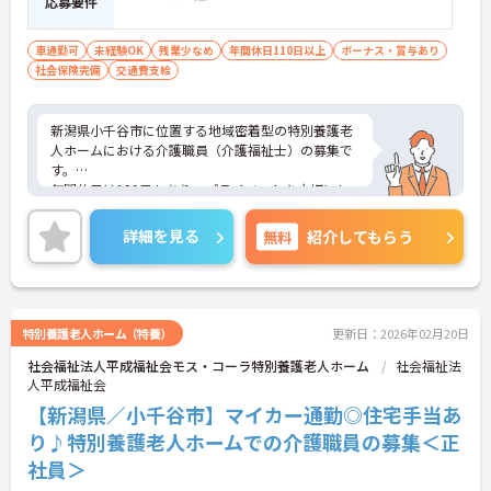
応募要件
車通勤可
未経験OK
残業少なめ
年間休日110日以上
ボーナス・賞与あり
社会保険完備
交通費支給
新潟県小千谷市に位置する地域密着型の特別養護老
人ホームにおける介護職員（介護福祉士）の募集で
す。
年間休日は120日もあり、プライベートを大切にし
ながらご勤務いただけます。また、マイカー通勤が
可能です。通勤が苦になりません。
詳細を見る
無料
紹介してもらう
ご興味のある方には、面接対策ポイントなど、さら
に詳細をご案内しますのでお気軽にご相談くださ
い！
特別養護老人ホーム（特養）
更新日：2026年02月20日
社会福祉法人平成福祉会モス・コーラ特別養護老人ホーム
社会福祉法
人平成福祉会
【新潟県／小千谷市】マイカー通勤◎住宅手当あ
り♪特別養護老人ホームでの介護職員の募集＜正
社員＞