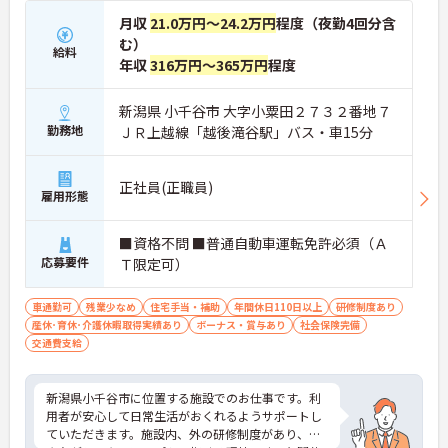
月収
21.0万円～24.2万円
程度（夜勤4回分含
む）
給料
年収
316万円～365万円
程度
新潟県 小千谷市 大字小粟田２７３２番地７
勤務地
ＪＲ上越線「越後滝谷駅」バス・車15分
正社員(正職員)
雇用形態
■資格不問 ■普通自動車運転免許必須（Ａ
応募要件
Ｔ限定可）
車通勤可
残業少なめ
住宅手当・補助
年間休日110日以上
研修制度あり
産休･育休･介護休暇取得実績あり
ボーナス・賞与あり
社会保険完備
交通費支給
新潟県小千谷市に位置する施設でのお仕事です。利
用者が安心して日常生活がおくれるようサポートし
ていただきます。施設内、外の研修制度があり、働