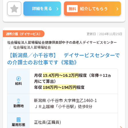
価されます。
ご興味のある方は、面接のポイントをお伝えします
詳細を見る
無料
紹介してもらう
のでお気軽にお問い合せください。
通所介護（デイサービス）
更新日：2024年11月25日
社会福祉法人苗場福祉会健康倶楽部中子の森老人デイサービスセンター
社会福祉法人苗場福祉会
【新潟県／小千谷市】 デイサービスセンターで
の介護士のお仕事です《常勤》
月収
15.4万円～16.2万円
程度（年俸÷12ヵ
月にて算出）
給料
年収
184万円～194万円
程度
新潟県 小千谷市 大字稗生乙1460-1
勤務地
ＪＲ上越線「小千谷駅」徒歩8分
正社員(正職員)
雇用形態