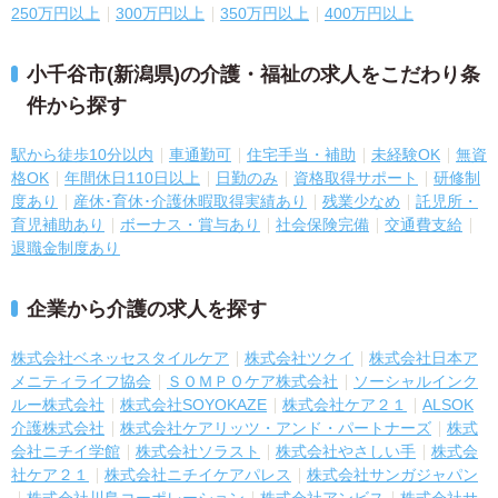
250万円以上
300万円以上
350万円以上
400万円以上
小千谷市(新潟県)の介護・福祉の求人をこだわり条
件から探す
駅から徒歩10分以内
車通勤可
住宅手当・補助
未経験OK
無資
格OK
年間休日110日以上
日勤のみ
資格取得サポート
研修制
度あり
産休･育休･介護休暇取得実績あり
残業少なめ
託児所・
育児補助あり
ボーナス・賞与あり
社会保険完備
交通費支給
退職金制度あり
企業から介護の求人を探す
株式会社ベネッセスタイルケア
株式会社ツクイ
株式会社日本ア
メニティライフ協会
ＳＯＭＰＯケア株式会社
ソーシャルインク
ルー株式会社
株式会社SOYOKAZE
株式会社ケア２１
ALSOK
介護株式会社
株式会社ケアリッツ・アンド・パートナーズ
株式
会社ニチイ学館
株式会社ソラスト
株式会社やさしい手
株式会
社ケア２１
株式会社ニチイケアパレス
株式会社サンガジャパン
株式会社川島コーポレーション
株式会社アンビス
株式会社サ