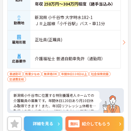
年収
258万円～304万円
程度（諸手当込み）
新潟県 小千谷市 大字時水182-1
勤務地
ＪＲ上越線「小千谷駅」バス・車11分
正社員(正職員)
雇用形態
介護福祉士 普通自動車免許（通勤用）
応募要件
車通勤可
残業少なめ
無資格OK
年間休日110日以上
社会保険完備
交通費支給
新潟県小千谷市に位置する特別養護老人ホームでの
介護職員の募集です。年間休日120日あり月10日休
み取得できます！また、年3回リフレッシュ休暇を
取得する事も出来ます。ご興味ある方には面接対策
ポイントなど、さらに詳しい詳細をお話いたします
のでお気軽にご相談ください。
詳細を見る
無料
紹介してもらう