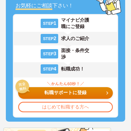
お気軽にご相談
下さい！
マイナビ介護
1
STEP
職にご登録
2
求人のご紹介
STEP
面接・条件交
3
STEP
渉
4
転職成功！
STEP
転職サポートに登録
はじめて転職する方へ