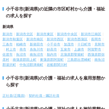
小千谷市(新潟県)の近隣の市区町村から介護・福祉
の求人を探す
新潟県
新潟市
新潟市北区
新潟市東区
新潟市中央区
新潟市江南区
新潟市秋葉区
新潟市南区
新潟市西区
新潟市西蒲区
長岡市
三条市
柏崎市
新発田市
小千谷市
加茂市
十日町市
見附市
村上市
燕市
糸魚川市
妙高市
五泉市
上越市
阿賀野市
佐渡市
魚沼市
南魚沼市
胎内市
北蒲原郡聖籠町
西蒲原郡弥
彦村
南蒲原郡田上町
東蒲原郡阿賀町
三島郡出雲崎町
南魚沼
郡湯沢町
中魚沼郡津南町
岩船郡関川村
小千谷市(新潟県)の介護・福祉の求人を雇用形態か
ら探す
正社員(正職員)
契約社員・嘱託社員
小千谷市(新潟県)の介護・福祉の求人を施設業態か