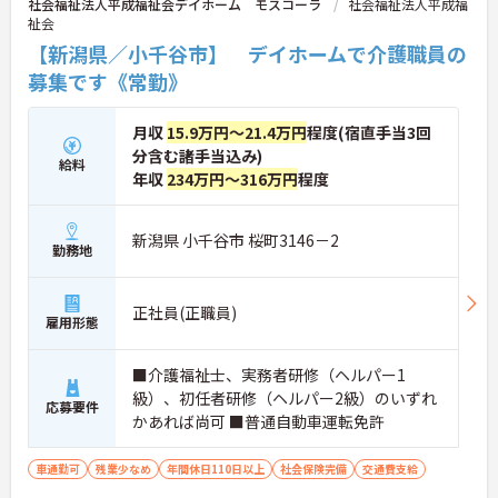
社会福祉法人平成福祉会デイホーム モスコーラ
社会福祉法人平成福
祉会
【新潟県／小千谷市】 デイホームで介護職員の
募集です《常勤》
月収
15.9万円～21.4万円
程度(宿直手当3回
分含む諸手当込み)
給料
年収
234万円～316万円
程度
新潟県 小千谷市 桜町3146－2
勤務地
正社員(正職員)
雇用形態
■介護福祉士、実務者研修（ヘルパー1
級）、初任者研修（ヘルパー2級）のいずれ
応募要件
かあれば尚可 ■普通自動車運転免許
車通勤可
残業少なめ
年間休日110日以上
社会保険完備
交通費支給