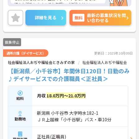
細をお話致しますのでお気軽にご相談ください。
最新の募集状況を問
詳細を見る
無料
い合わせる
募集停止
通所介護（デイサービス）
更新日：2025年10月09日
社会福祉法人おぢや福祉会ときみずの家
社会福祉法人おぢや福祉会
【新潟県／小千谷市】年間休日120日！日勤のみ
♪デイサービスでの介護職員＜正社員＞
月収
18.0万円～21.0万円
給料
新潟県 小千谷市 大字時水182-1
勤務地
ＪＲ上越線「小千谷駅」バス・車10分
正社員(正職員)