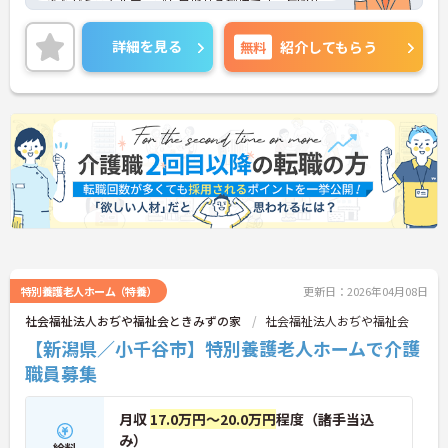
きながらスキルアップも目指せる環境です。年間休
日は120日あり、ワークライフバランスを重視され
たい方にもおすすめです。ご興味のある方には、面
詳細を見る
無料
紹介してもらう
接対策ポイントなど、さらに詳細をお話しいたしま
すのでお気軽にご相談ください！
特別養護老人ホーム（特養）
更新日：2026年04月08日
社会福祉法人おぢや福祉会ときみずの家
社会福祉法人おぢや福祉会
【新潟県／小千谷市】特別養護老人ホームで介護
職員募集
月収
17.0万円～20.0万円
程度（諸手当込
み）
給料