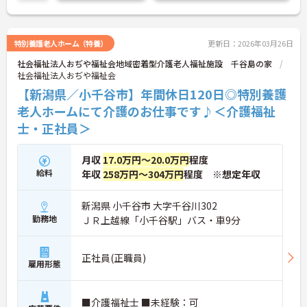
特別養護老人ホーム（特養）
更新日：2026年03月26日
社会福祉法人おぢや福祉会地域密着型介護老人福祉施設 千谷島の家
社会福祉法人おぢや福祉会
【新潟県／小千谷市】年間休日120日◎特別養護
老人ホームにて介護のお仕事です♪＜介護福祉
士・正社員＞
月収
17.0万円～20.0万円
程度
給料
年収
258万円～304万円
程度 ※想定年収
新潟県 小千谷市 大字千谷川302
勤務地
ＪＲ上越線「小千谷駅」バス・車9分
正社員(正職員)
雇用形態
■介護福祉士 ■未経験：可