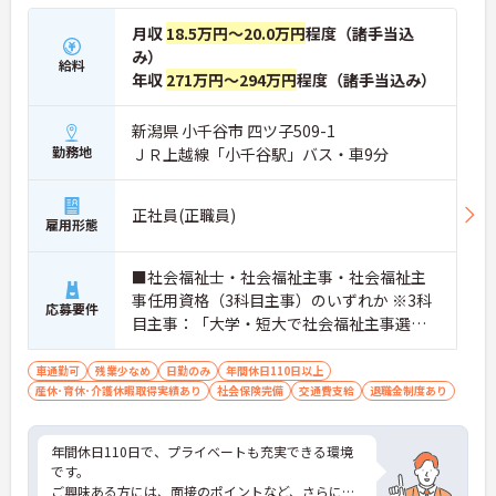
月収
18.5万円～20.0万円
程度（諸手当込
み）
給料
年収
271万円～294万円
程度（諸手当込み）
新潟県 小千谷市 四ツ子509-1
勤務地
ＪＲ上越線「小千谷駅」バス・車9分
正社員(正職員)
雇用形態
■社会福祉士・社会福祉主事・社会福祉主
事任用資格（3科目主事）のいずれか ※3科
応募要件
目主事：「大学・短大で社会福祉主事選択
必修科目のうち3科目以上の単位を修得して
卒業者。 ※介護施設などで就業経験のある
車通勤可
残業少なめ
日勤のみ
年間休日110日以上
産休･育休･介護休暇取得実績あり
方は尚良し
社会保険完備
交通費支給
退職金制度あり
年間休日110日で、プライベートも充実できる環境
です。
ご興味ある方には、面接のポイントなど、さらに詳