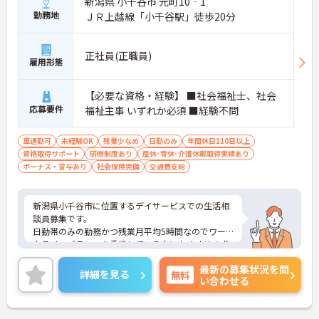
新潟県 小千谷市 元町10‐1
勤務地
ＪＲ上越線「小千谷駅」徒歩20分
正社員(正職員)
雇用形態
【必要な資格・経験】 ■社会福祉士、社会
応募要件
福祉主事 いずれか必須 ■経験不問
車通勤可
未経験OK
残業少なめ
日勤のみ
年間休日110日以上
資格取得サポート
研修制度あり
産休･育休･介護休暇取得実績あり
ボーナス・賞与あり
社会保険完備
交通費支給
新潟県小千谷市に位置するデイサービスでの生活相
談員募集です。
日勤帯のみの勤務かつ残業月平均5時間なのでワー
クライフバランスを重視している方におすすめの求
人です♪
最新の募集状況を問
ご興味のある方はご面接のポイントお伝えしますの
詳細を見る
無料
い合わせる
でご気軽にお問合せください。