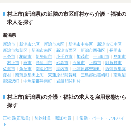
村上市(新潟県)の近隣の市区町村から介護・福祉の
求人を探す
新潟県
新潟市
新潟市北区
新潟市東区
新潟市中央区
新潟市江南区
新潟市秋葉区
新潟市南区
新潟市西区
新潟市西蒲区
長岡市
三条市
柏崎市
新発田市
小千谷市
加茂市
十日町市
見附市
村上市
燕市
糸魚川市
妙高市
五泉市
上越市
阿賀野市
佐渡市
魚沼市
南魚沼市
胎内市
北蒲原郡聖籠町
西蒲原郡弥
彦村
南蒲原郡田上町
東蒲原郡阿賀町
三島郡出雲崎町
南魚沼
郡湯沢町
中魚沼郡津南町
岩船郡関川村
村上市(新潟県)の介護・福祉の求人を雇用形態から
探す
正社員(正職員)
契約社員・嘱託社員
非常勤・パート・アルバイ
ト