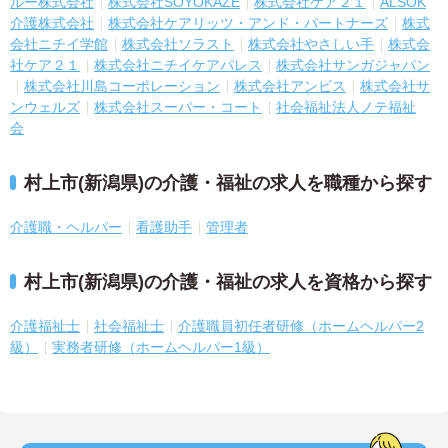
ルー株式会社
株式会社SOYOKAZE
株式会社ケア２１
ALSOK
介護株式会社
株式会社ケアリッツ・アンド・パートナーズ
株式
会社ニチイ学館
株式会社ソラスト
株式会社やさしい手
株式会
社ケア２１
株式会社ニチイケアパレス
株式会社サンガジャパン
株式会社川島コーポレーション
株式会社アンビス
株式会社サ
ンウェルズ
株式会社スーパー・コート
社会福祉法人ノテ福祉
会
村上市(新潟県)の介護・福祉の求人を職種から探す
介護職・ヘルパー
看護助手
管理者
村上市(新潟県)の介護・福祉の求人を資格から探す
介護福祉士
社会福祉士
介護職員初任者研修（ホームヘルパー2
級）
実務者研修（ホームヘルパー1級）