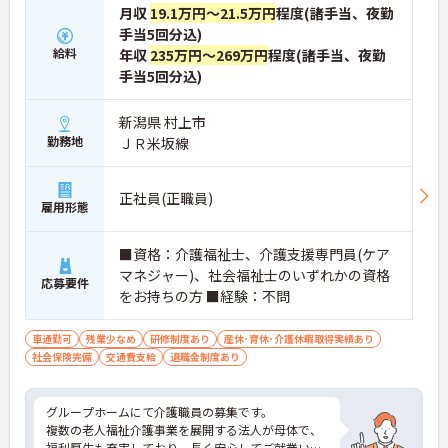
月収
19.1万円～21.5万円
程度(諸手当、夜勤
手当5回分込)
給料
年収
235万円～269万円
程度(諸手当、夜勤
手当5回分込)
新潟県 村上市
勤務地
ＪＲ米坂線
正社員(正職員)
雇用形態
■資格：介護福祉士、介護支援専門員(ケア
マネジャー)、社会福祉士のいずれかの資格
応募要件
をお持ちの方 ■経験：不問
車通勤可
残業少なめ
研修制度あり
産休･育休･介護休暇取得実績あり
社会保険完備
交通費支給
退職金制度あり
グループホームにて介護職員の募集です。
複数の老人福祉介護事業を展開する法人が母体で、
福利厚生も充実しており、長く安心してご就業いた