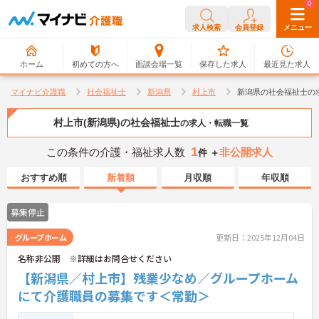
0
0
求人検索
会員登録
メニュー
ホーム
初めての方へ
面談会場一覧
保存した求人
最近見た求人
マイナビ介護職
社会福祉士
新潟県
村上市
新潟県の社会福祉士の
村上市(新潟県)の社会福祉士
の求人・転職一覧
1
この条件の介護・福祉求人数
非公開求人
件 ＋
おすすめ順
新着順
月収順
年収順
募集停止
グループホーム
更新日：2025年12月04日
名称非公開 ※詳細はお問合せください
【新潟県／村上市】残業少なめ／グループホーム
にて介護職員の募集です＜常勤＞