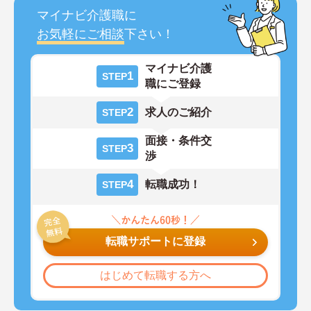
マイナビ介護職に
お気軽にご相談
下さい！
マイナビ介護
1
STEP
職にご登録
2
求人のご紹介
STEP
面接・条件交
3
STEP
渉
4
転職成功！
STEP
転職サポートに登録
はじめて転職する方へ