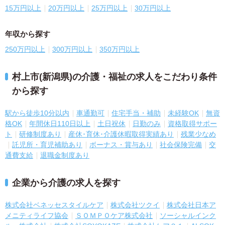
15万円以上
20万円以上
25万円以上
30万円以上
年収から探す
250万円以上
300万円以上
350万円以上
村上市(新潟県)の介護・福祉の求人をこだわり条件
から探す
駅から徒歩10分以内
車通勤可
住宅手当・補助
未経験OK
無資
格OK
年間休日110日以上
土日祝休
日勤のみ
資格取得サポー
ト
研修制度あり
産休･育休･介護休暇取得実績あり
残業少なめ
託児所・育児補助あり
ボーナス・賞与あり
社会保険完備
交
通費支給
退職金制度あり
企業から介護の求人を探す
株式会社ベネッセスタイルケア
株式会社ツクイ
株式会社日本ア
メニティライフ協会
ＳＯＭＰＯケア株式会社
ソーシャルインク