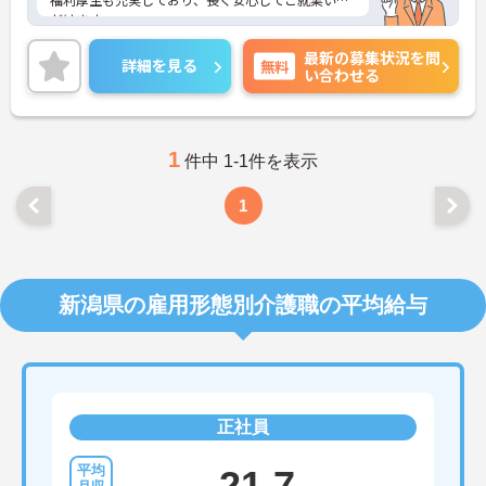
だけます。
ご興味ある方には、面接対策ポイントなど、詳細を
最新の募集状況を問
お話しいたしますのでお気軽にご相談ください。
詳細を見る
無料
い合わせる
1
件中 1-1件を表示
1
新潟県の雇用形態別介護職の平均給与
正社員
21.7