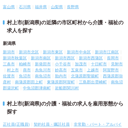
富山県
石川県
福井県
山梨県
長野県
村上市(新潟県)の近隣の市区町村から介護・福祉の
求人を探す
新潟県
新潟市
新潟市北区
新潟市東区
新潟市中央区
新潟市江南区
新潟市秋葉区
新潟市南区
新潟市西区
新潟市西蒲区
長岡市
三条市
柏崎市
新発田市
小千谷市
加茂市
十日町市
見附市
村上市
燕市
糸魚川市
妙高市
五泉市
上越市
阿賀野市
佐渡市
魚沼市
南魚沼市
胎内市
北蒲原郡聖籠町
西蒲原郡弥
彦村
南蒲原郡田上町
東蒲原郡阿賀町
三島郡出雲崎町
南魚沼
郡湯沢町
中魚沼郡津南町
岩船郡関川村
村上市(新潟県)の介護・福祉の求人を雇用形態から
探す
正社員(正職員)
契約社員・嘱託社員
非常勤・パート・アルバイ