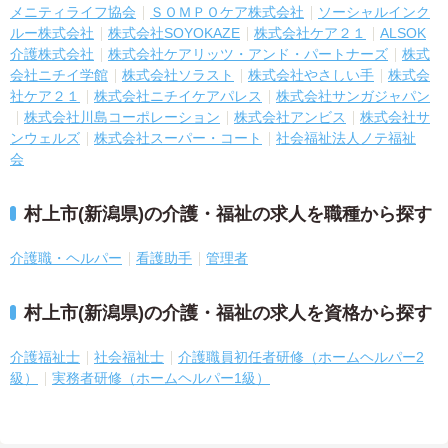
メニティライフ協会
ＳＯＭＰＯケア株式会社
ソーシャルインク
ルー株式会社
株式会社SOYOKAZE
株式会社ケア２１
ALSOK
介護株式会社
株式会社ケアリッツ・アンド・パートナーズ
株式
会社ニチイ学館
株式会社ソラスト
株式会社やさしい手
株式会
社ケア２１
株式会社ニチイケアパレス
株式会社サンガジャパン
株式会社川島コーポレーション
株式会社アンビス
株式会社サ
ンウェルズ
株式会社スーパー・コート
社会福祉法人ノテ福祉
会
村上市(新潟県)の介護・福祉の求人を職種から探す
介護職・ヘルパー
看護助手
管理者
村上市(新潟県)の介護・福祉の求人を資格から探す
介護福祉士
社会福祉士
介護職員初任者研修（ホームヘルパー2
級）
実務者研修（ホームヘルパー1級）