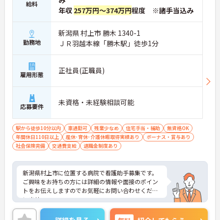
み
給料
年収
257万円～374万円
程度 ※諸手当込み
新潟県 村上市 勝木 1340-1
勤務地
ＪＲ羽越本線「勝木駅」徒歩1分
正社員(正職員)
雇用形態
未資格・未経験相談可能
応募要件
駅から徒歩10分以内
車通勤可
残業少なめ
住宅手当・補助
無資格OK
年間休日110日以上
産休･育休･介護休暇取得実績あり
ボーナス・賞与あり
社会保険完備
交通費支給
退職金制度あり
新潟県村上市に位置する病院で看護助手募集です。
ご興味をお持ちの方には詳細の情報や面接のポイン
トをお伝えしますのでお気軽にお問い合わせくださ
いませ。