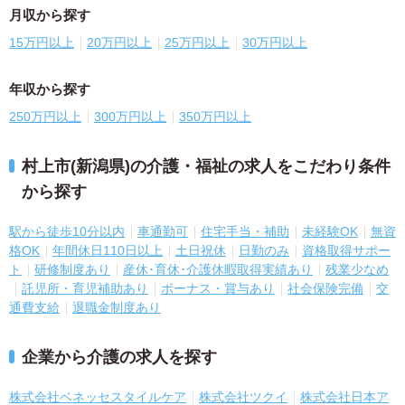
月収から探す
15万円以上
20万円以上
25万円以上
30万円以上
年収から探す
250万円以上
300万円以上
350万円以上
村上市(新潟県)の介護・福祉の求人をこだわり条件
から探す
駅から徒歩10分以内
車通勤可
住宅手当・補助
未経験OK
無資
格OK
年間休日110日以上
土日祝休
日勤のみ
資格取得サポー
ト
研修制度あり
産休･育休･介護休暇取得実績あり
残業少なめ
託児所・育児補助あり
ボーナス・賞与あり
社会保険完備
交
通費支給
退職金制度あり
企業から介護の求人を探す
株式会社ベネッセスタイルケア
株式会社ツクイ
株式会社日本ア