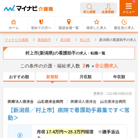
0
0
求人検索
会員登録
メニュー
ホーム
初めての方へ
面談会場一覧
保存した求人
最近見た求人
マイナビ介護職
看護助手
新潟県
村上市
新潟県の看護助手の求人
村上市(新潟県)の看護助手
の求人・転職一覧
2
この条件の介護・福祉求人数
非公開求人
件 ＋
おすすめ順
新着順
月収順
年収順
更新日：2025年09月03日
医療法人徳洲会 山北徳洲会病院
医療法人徳洲会 山北徳洲会病院
【新潟県／村上市】病院で看護助手募集です＜常
勤＞
月収
17.4万円～25.3万円
程度 ※諸手当込