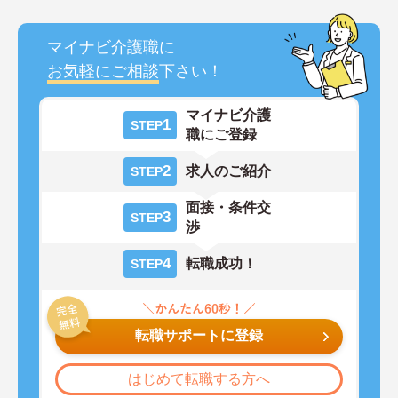
マイナビ介護職に
お気軽にご相談
下さい！
マイナビ介護
1
STEP
職にご登録
2
求人のご紹介
STEP
面接・条件交
3
STEP
渉
4
転職成功！
STEP
転職サポートに登録
はじめて転職する方へ