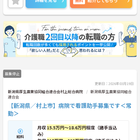
詳細を見る
無料
紹介してもらう
募集停止
更新日：2026年03月19日
新潟県厚生農業協同組合連合会村上総合病院
新潟県厚生農業協同組合
連合会
【新潟県／村上市】病院で看護助手募集です＜常
勤＞
月収
15.5万円～18.6万円
程度（諸手当込
み）
給料