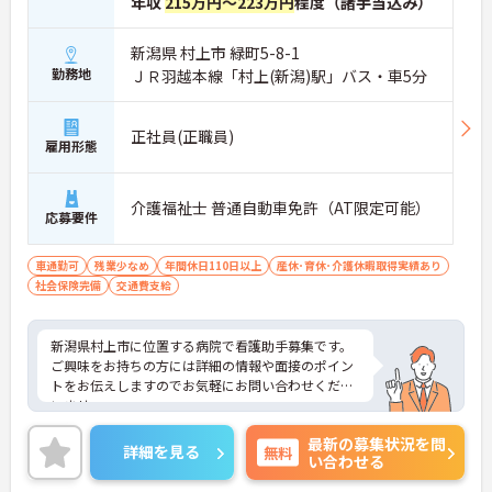
年収
215万円～223万円
程度（諸手当込み）
新潟県 村上市 緑町5-8-1
勤務地
ＪＲ羽越本線「村上(新潟)駅」バス・車5分
正社員(正職員)
雇用形態
介護福祉士 普通自動車免許（AT限定可能）
応募要件
車通勤可
残業少なめ
年間休日110日以上
産休･育休･介護休暇取得実績あり
社会保険完備
交通費支給
新潟県村上市に位置する病院で看護助手募集です。
ご興味をお持ちの方には詳細の情報や面接のポイン
トをお伝えしますのでお気軽にお問い合わせくださ
いませ。
最新の募集状況を問
詳細を見る
無料
い合わせる