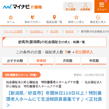
0
0
求人検索
会員登録
メニュー
ホーム
初めての方へ
面談会場一覧
保存した求人
最近見た求人
マイナビ介護職
社会福祉士
新潟県
妙高市
新潟県の社会福祉士の
妙高市(新潟県)の社会福祉士
の求人・転職一覧
5
この条件の介護・福祉求人数
非公開求人
件 ＋
おすすめ順
新着順
月収順
年収順
特別養護老人ホーム（特養）
更新日：2026年07月01日
社会福祉法人妙心福祉会 特別養護老人ホームブナの里
社会福祉法人
妙心福祉会 特別養護老人ホームブナの里
【新潟県／妙高市】年間休日110日以上！特別養
護老人ホームにて生活相談員募集です♪＜正社員
＞