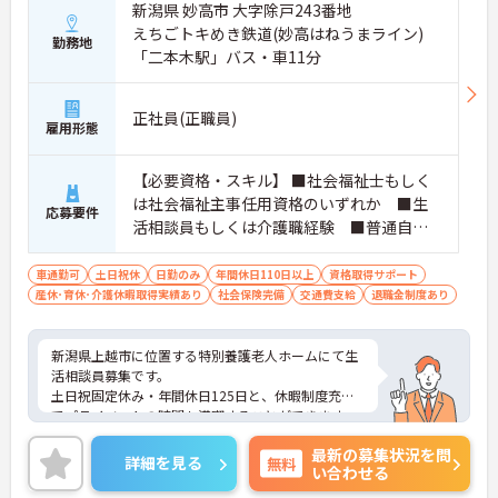
新潟県 妙高市 大字除戸243番地
えちごトキめき鉄道(妙高はねうまライン)
勤務地
「二本木駅」バス・車11分
正社員(正職員)
雇用形態
【必要資格・スキル】 ■社会福祉士もしく
は社会福祉主事任用資格のいずれか ■生
応募要件
活相談員もしくは介護職経験 ■普通自動
車運転免許（AT限定可） ■ワード、エク
セル程度のパソコンスキル
車通勤可
土日祝休
日勤のみ
年間休日110日以上
資格取得サポート
産休･育休･介護休暇取得実績あり
社会保険完備
交通費支給
退職金制度あり
新潟県上越市に位置する特別養護老人ホームにて生
活相談員募集です。
土日祝固定休み・年間休日125日と、休暇制度充実
でプライベートの時間も満喫することができます。
また、賞与の実績や退職金制度などがありますの
最新の募集状況を問
で、安心して長く働きやすい環境です。
詳細を見る
無料
い合わせる
ご興味のある方には、面接対策ポイントなど、さら
に詳細をお話いたしますので、お気軽にご相談くだ