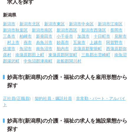
求人を探す
新潟県
新潟市
新潟市北区
新潟市東区
新潟市中央区
新潟市江南区
新潟市秋葉区
新潟市南区
新潟市西区
新潟市西蒲区
長岡市
三条市
柏崎市
新発田市
小千谷市
加茂市
十日町市
見附市
村上市
燕市
糸魚川市
妙高市
五泉市
上越市
阿賀野市
佐渡市
魚沼市
南魚沼市
胎内市
北蒲原郡聖籠町
西蒲原郡弥
彦村
南蒲原郡田上町
東蒲原郡阿賀町
三島郡出雲崎町
南魚沼
郡湯沢町
中魚沼郡津南町
岩船郡関川村
妙高市(新潟県)の介護・福祉の求人を雇用形態から
探す
正社員(正職員)
契約社員・嘱託社員
非常勤・パート・アルバイ
ト
妙高市(新潟県)の介護・福祉の求人を施設業態から
探す