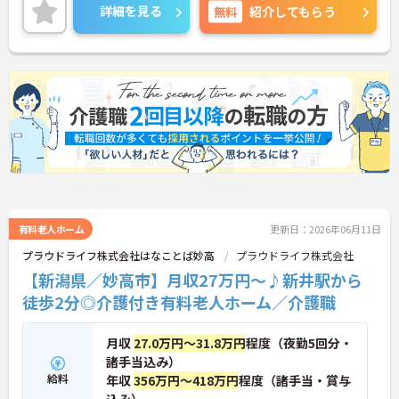
ご興味のある方には、面接対策ポイントなど、さら
詳細を見る
無料
紹介してもらう
に詳細をご案内しますのでお気軽にご相談くださ
い！
有料老人ホーム
更新日：2026年06月11日
プラウドライフ株式会社はなことば妙高
プラウドライフ株式会社
【新潟県／妙高市】月収27万円～♪新井駅から
徒歩2分◎介護付き有料老人ホーム／介護職
月収
27.0万円～31.8万円
程度（夜勤5回分・
諸手当込み）
給料
年収
356万円～418万円
程度（諸手当・賞与