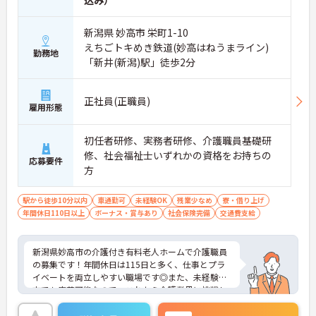
込み）
新潟県 妙高市 栄町1-10
えちごトキめき鉄道(妙高はねうまライン)
勤務地
「新井(新潟)駅」徒歩2分
正社員(正職員)
雇用形態
初任者研修、実務者研修、介護職員基礎研
修、社会福祉士いずれかの資格をお持ちの
応募要件
方
駅から徒歩10分以内
車通勤可
未経験OK
残業少なめ
寮・借り上げ
年間休日110日以上
ボーナス・賞与あり
社会保険完備
交通費支給
新潟県妙高市の介護付き有料老人ホームで介護職員
の募集です！年間休日は115日と多く、仕事とプラ
イベートを両立しやすい職場です◎また、未経験の
方でも応募可能なので、これから介護業界に挑戦し
たいという方にピッタリの職場です！社宅制度や資
格取得支援制度など、福利厚生が充実しているのも