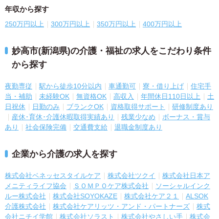
年収から探す
250万円以上
300万円以上
350万円以上
400万円以上
妙高市(新潟県)の介護・福祉の求人をこだわり条件
から探す
夜勤専従
駅から徒歩10分以内
車通勤可
寮・借り上げ
住宅手
当・補助
未経験OK
無資格OK
高収入
年間休日110日以上
土
日祝休
日勤のみ
ブランクOK
資格取得サポート
研修制度あり
産休･育休･介護休暇取得実績あり
残業少なめ
ボーナス・賞与
あり
社会保険完備
交通費支給
退職金制度あり
企業から介護の求人を探す
株式会社ベネッセスタイルケア
株式会社ツクイ
株式会社日本ア
メニティライフ協会
ＳＯＭＰＯケア株式会社
ソーシャルインク
ルー株式会社
株式会社SOYOKAZE
株式会社ケア２１
ALSOK
介護株式会社
株式会社ケアリッツ・アンド・パートナーズ
株式
会社ニチイ学館
株式会社ソラスト
株式会社やさしい手
株式会