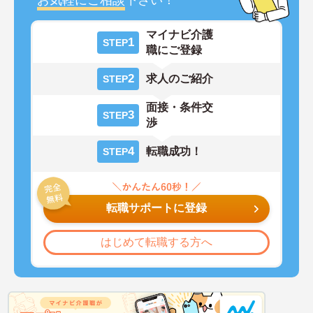
マイナビ介護
1
STEP
職にご登録
2
求人のご紹介
STEP
面接・条件交
3
STEP
渉
4
転職成功！
STEP
転職サポートに登録
はじめて転職する方へ