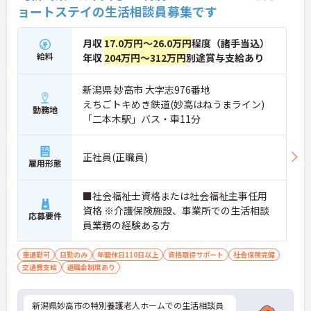
ョートステイの生活相談員募集です
月収
17.0万円～26.0万円
程度（諸手当込）
給料
年収
204万円～312万円
別途賞与支給あり
新潟県 妙高市 大字志976番地
えちごトキめき鉄道(妙高はねうまライン)
勤務地
「二本木駅」バス・車11分
正社員(正職員)
雇用形態
■社会福祉士資格または社会福祉主事任用
資格 ※介護保険施設、事業所での生活相談
応募要件
員業務の経験ある方
車通勤可
日勤のみ
年間休日110日以上
資格取得サポート
社会保険完備
交通費支給
退職金制度あり
新潟県妙高市の特別養護老人ホームでの生活相談員