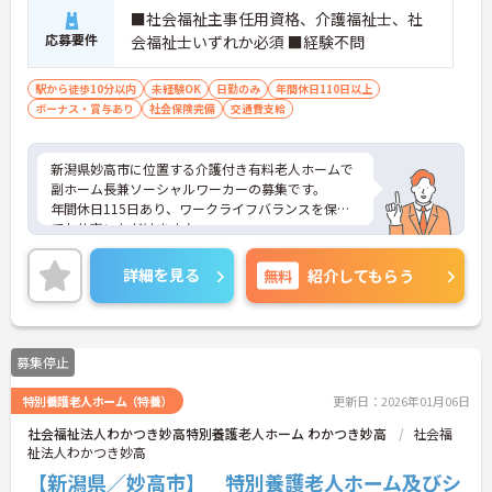
■社会福祉主事任用資格、介護福祉士、社
応募要件
会福祉士いずれか必須 ■経験不問
駅から徒歩10分以内
未経験OK
日勤のみ
年間休日110日以上
ボーナス・賞与あり
社会保険完備
交通費支給
新潟県妙高市に位置する介護付き有料老人ホームで
副ホーム長兼ソーシャルワーカーの募集です。
年間休日115日あり、ワークライフバランスを保っ
てお仕事いただけます♪
また、福利厚生も充実しているので、長く働きやす
い環境です◎
詳細を見る
無料
紹介してもらう
ご興味のある方はご面接のポイントお伝えしますの
でご気軽にお問い合わせください。
募集停止
特別養護老人ホーム（特養）
更新日：2026年01月06日
社会福祉法人わかつき妙高特別養護老人ホーム わかつき妙高
社会福
祉法人わかつき妙高
【新潟県／妙高市】 特別養護老人ホーム及びシ