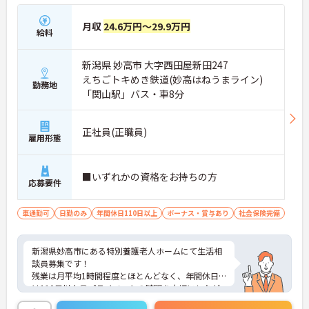
月収
24.6万円～29.9万円
給料
新潟県 妙高市 大字西田屋新田247
えちごトキめき鉄道(妙高はねうまライン)
勤務地
「関山駅」バス・車8分
正社員(正職員)
雇用形態
■いずれかの資格をお持ちの方
応募要件
車通勤可
日勤のみ
年間休日110日以上
ボーナス・賞与あり
社会保険完備
新潟県妙高市にある特別養護老人ホームにて生活相
談員募集です！
残業は月平均1時間程度とほとんどなく、年間休日
は110日以上◎プライベートの時間を大切にしなが
ら、メリハリをつけて働ける環境です。