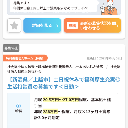
募集です！
年間休日数118日以上で残業も少なめでプライベー
トとの両立が可能です！ご興味ある方には、面接の
ポイントなど、さらに詳細をお話致しますのでお気
最新の募集状況を問
軽にご相談ください。
詳細を見る
無料
い合わせる
募集停止
特別養護老人ホーム（特養）
更新日：2025年04月08日
社会福祉法人越後上越福祉会特別養護老人ホームあいれふ妙高
社会福
祉法人越後上越福祉会
【新潟県／上越市】土日祝休みで福利厚生充実◎
生活相談員の募集です＜日勤＞
月収
20.5万円～27.0万円
程度、基本給＋諸
手当
給料
年収
286万円
～程度、月収×12ヶ月＋賞与
計2.0ヶ月想定