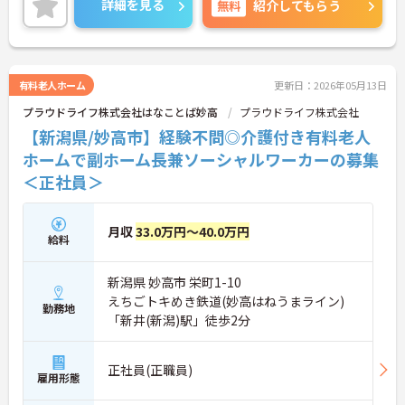
詳細を見る
無料
紹介してもらう
うれしいポイント♪ご興味のある方は面接ポイント
をお伝えしますので、お気軽にご連絡ください！
有料老人ホーム
更新日：2026年05月13日
プラウドライフ株式会社はなことば妙高
プラウドライフ株式会社
【新潟県/妙高市】経験不問◎介護付き有料老人
ホームで副ホーム長兼ソーシャルワーカーの募集
＜正社員＞
月収
33.0万円～40.0万円
給料
新潟県 妙高市 栄町1-10
えちごトキめき鉄道(妙高はねうまライン)
勤務地
「新井(新潟)駅」徒歩2分
正社員(正職員)
雇用形態