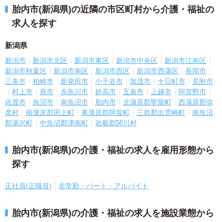
胎内市(新潟県)の近隣の市区町村から介護・福祉の
求人を探す
新潟県
新潟市
新潟市北区
新潟市東区
新潟市中央区
新潟市江南区
新潟市秋葉区
新潟市南区
新潟市西区
新潟市西蒲区
長岡市
三条市
柏崎市
新発田市
小千谷市
加茂市
十日町市
見附市
村上市
燕市
糸魚川市
妙高市
五泉市
上越市
阿賀野市
佐渡市
魚沼市
南魚沼市
胎内市
北蒲原郡聖籠町
西蒲原郡弥
彦村
南蒲原郡田上町
東蒲原郡阿賀町
三島郡出雲崎町
南魚沼
郡湯沢町
中魚沼郡津南町
岩船郡関川村
胎内市(新潟県)の介護・福祉の求人を雇用形態から
探す
正社員(正職員)
非常勤・パート・アルバイト
胎内市(新潟県)の介護・福祉の求人を施設業態から