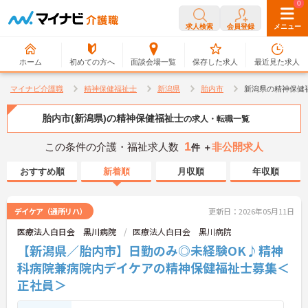
0
0
求人検索
会員登録
メニュー
ホーム
初めての方へ
面談会場一覧
保存した求人
最近見た求人
マイナビ介護職
精神保健福祉士
新潟県
胎内市
新潟県の精神保健
胎内市(新潟県)の精神保健福祉士
の求人・転職一覧
1
この条件の介護・福祉求人数
非公開求人
件 ＋
おすすめ順
新着順
月収順
年収順
デイケア（通所リハ）
更新日：2026年05月11日
医療法人白日会 黒川病院
医療法人白日会 黒川病院
【新潟県／胎内市】日勤のみ◎未経験OK♪精神
科病院兼病院内デイケアの精神保健福祉士募集＜
正社員＞