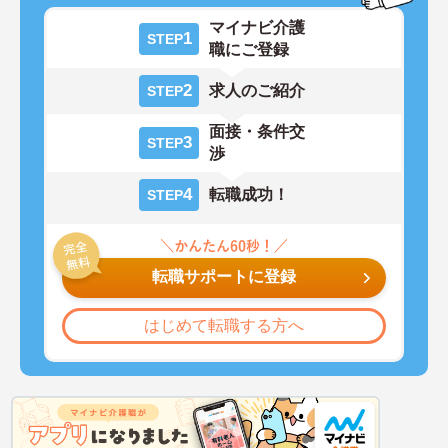
マイナビ介護
1
STEP
職にご登録
2
求人のご紹介
STEP
面接・条件交
3
STEP
渉
4
転職成功！
STEP
転職サポートに登録
はじめて転職する方へ