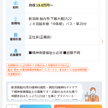
月収
19.8万円
～
給料
新潟県 胎内市 下館大開1522
勤務地
ＪＲ羽越本線「中条駅」バス・車20分
正社員(正職員)
雇用形態
■精神保健福祉士必須 ■経験不問
応募要件
未経験OK
土日祝休
日勤のみ
年間休日110日以上
産休･育休･介護休暇取得実績あり
ボーナス・賞与あり
社会保険完備
交通費支給
新潟県胎内市の精神科病院・病院内精神科デイケア
で精神保健福祉士の募集です！日勤のみのお仕事で
年間休日はたっぷり125日！仕事とプライベートを
両立しやすい職場です◎また、未経験の方でも応募
可能なので、これから介護業界に挑戦したいという