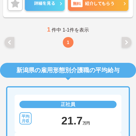
方にピッタリの職場です♪ご興味のある方は面接ポ
詳細を見る
無料
紹介してもらう
イントをお伝えしますので、お気軽にご連絡くださ
い！
1
件中 1-1件を表示
1
新潟県の雇用形態別介護職の平均給与
正社員
21.7
万円