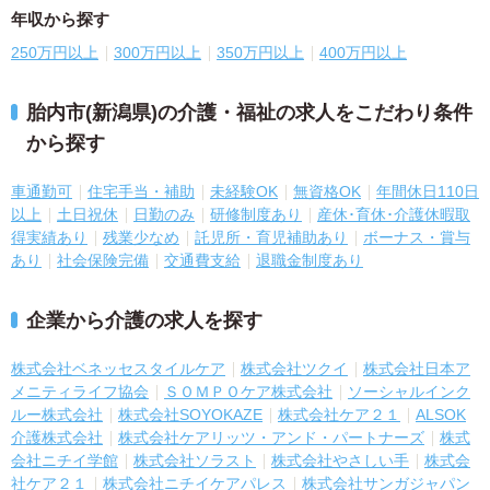
年収から探す
250万円以上
300万円以上
350万円以上
400万円以上
胎内市(新潟県)の介護・福祉の求人をこだわり条件
から探す
車通勤可
住宅手当・補助
未経験OK
無資格OK
年間休日110日
以上
土日祝休
日勤のみ
研修制度あり
産休･育休･介護休暇取
得実績あり
残業少なめ
託児所・育児補助あり
ボーナス・賞与
あり
社会保険完備
交通費支給
退職金制度あり
企業から介護の求人を探す
株式会社ベネッセスタイルケア
株式会社ツクイ
株式会社日本ア
メニティライフ協会
ＳＯＭＰＯケア株式会社
ソーシャルインク
ルー株式会社
株式会社SOYOKAZE
株式会社ケア２１
ALSOK
介護株式会社
株式会社ケアリッツ・アンド・パートナーズ
株式
会社ニチイ学館
株式会社ソラスト
株式会社やさしい手
株式会
社ケア２１
株式会社ニチイケアパレス
株式会社サンガジャパン