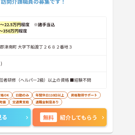
て訪問介護職員の募集です！
円～22.5万円
程度 ※諸手当込
～350万円
程度
沼郡津南町 大字下船渡丁２６８２番地３
)
任者研修（ヘルパー2級）以上の資格 ■経験不問
格OK
日勤のみ
年間休日110日以上
資格取得サポート
完備
交通費支給
退職金制度あり
見る
無料
紹介してもらう