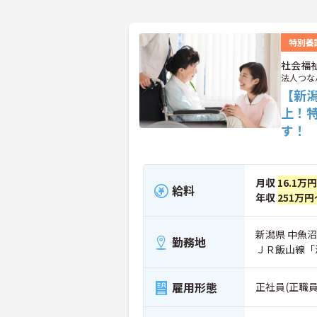
特別養
社会福
法人つな
【新
上！
す！
月収
16.1万
給料
年収
251万円
新潟県 中魚沼
勤務地
ＪＲ飯山線「
雇用形態
正社員(正職員