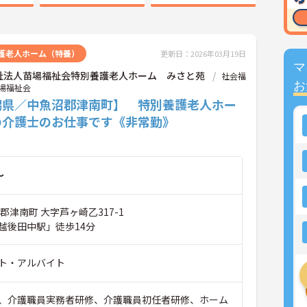
護老人ホーム（特養）
更新日：2026年03月19日
マ
祉法人苗場福祉会特別養護老人ホーム みさと苑
社会福
お
場福祉会
潟県／中魚沼郡津南町】 特別養護老人ホー
の介護士のお仕事です《非常勤》
～
郡津南町 大字芦ヶ崎乙317-1
越後田中駅」徒歩14分
ト・アルバイト
、介護職員実務者研修、介護職員初任者研修、ホーム