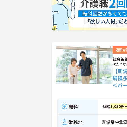
通所介
社会福
法人つな
【新
規模
＜パ
給料
時給
1,050円
勤務地
新潟県 中魚沼