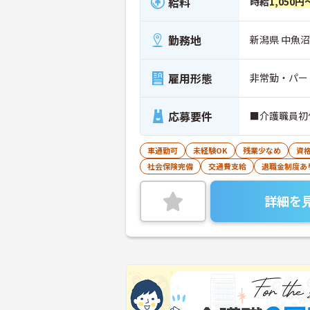
給料
時給
1,050円
勤務地
新潟県 中魚
雇用形態
非常勤・パー
応募要件
■介護職員初
車通勤可
未経験OK
残業少なめ
資
社会保険完備
交通費支給
退職金制度あ
詳細を