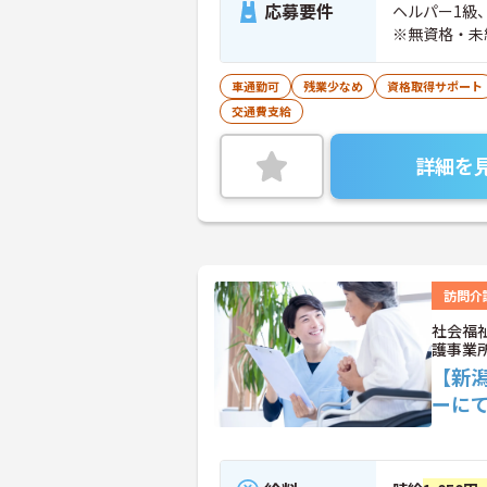
応募要件
ヘルパー1級
※無資格・未
車通勤可
残業少なめ
資格取得サポート
交通費支給
詳細を
訪問介
社会福
護事業
【新
ーに