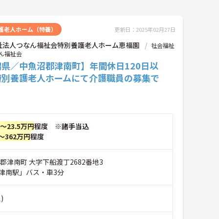
護老人ホーム（特養）
更新日：2025年02月27日
祉法人つなん福祉会特別養護老人ホーム恵福園
社会福祉
ん福祉会
潟県／中魚沼郡津南町】年間休日120日以
特別養護老人ホームにて介護職員の募集で
円～23.5万円
程度 ※諸手当込
～362万円
程度
郡津南町 大字下船渡丁2682番地3
津南駅」バス・車3分
)