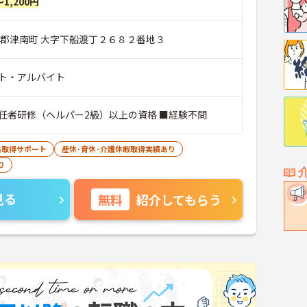
～1,200円
沼郡津南町 大字下船渡丁２６８２番地３
ト・アルバイト
任者研修（ヘルパー2級）以上の資格 ■経験不問
格取得サポート
産休･育休･介護休暇取得実績あり
り
見る
無料
紹介してもらう