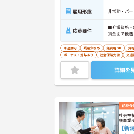
雇用形態
非常勤・パー
■介護資格・
応募要件
賃金面で優遇
車通勤可
残業少なめ
無資格OK
資
ボーナス・賞与あり
社会保険完備
交通
詳細を
訪問介
社会福
護事業
【新