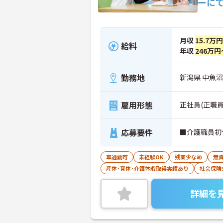
ーに
月収
15.7万
給料
年収
246万円
勤務地
新潟県 中魚
雇用形態
正社員(正職員
応募要件
■介護職員初
車通勤可
未経験OK
残業少なめ
無資
産休･育休･介護休暇取得実績あり
社会保険
詳細を