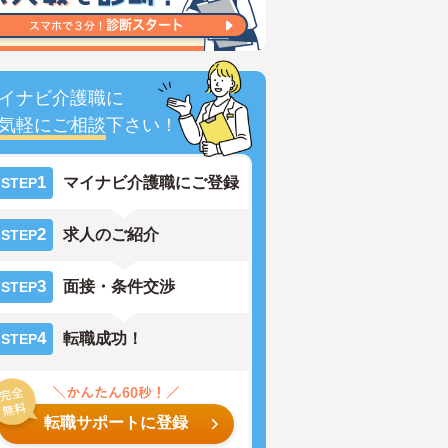
イナビ介護職に
気軽にご相談
下さい！
1
マイナビ介護職にご登録
STEP
2
求人のご紹介
STEP
3
面接・条件交渉
STEP
4
転職成功！
STEP
転職サポートに登録