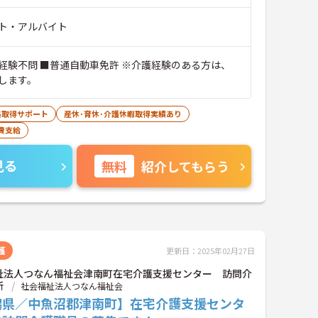
ト・アルバイト
経験不問 ■普通自動車免許 ※介護経験のある方は、
します。
格取得サポート
産休･育休･介護休暇取得実績あり
費支給
見る
無料
紹介してもらう
護
更新日：2025年02月27日
祉法人つなん福祉会津南町在宅介護支援センター 訪問介
所
社会福祉法人つなん福祉会
潟県／中魚沼郡津南町】在宅介護支援センタ