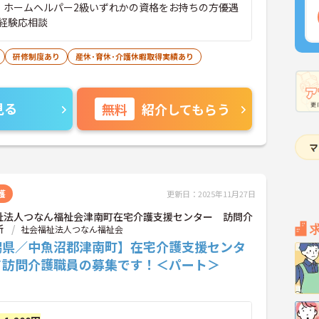
、ホームヘルパー2級いずれかの資格をお持ちの方優遇
経験応相談
研修制度あり
産休･育休･介護休暇取得実績あり
見る
無料
紹介してもらう
護
更新日：2025年11月27日
祉法人つなん福祉会津南町在宅介護支援センター 訪問介
所
社会福祉法人つなん福祉会
潟県／中魚沼郡津南町】在宅介護支援センタ
て訪問介護職員の募集です！＜パート＞