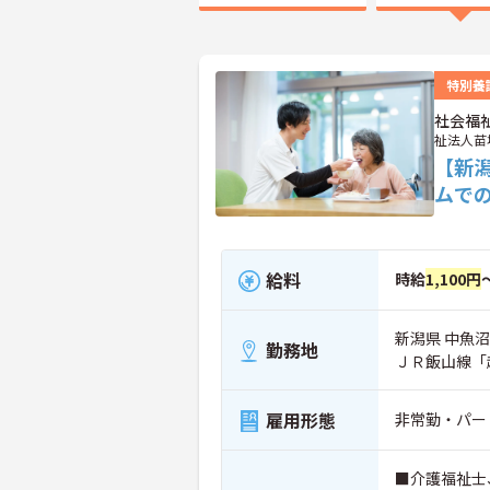
特別養
社会福
祉法人苗
【新
ムで
給料
時給
1,100円
新潟県 中魚沼
勤務地
ＪＲ飯山線「
雇用形態
非常勤・パー
■介護福祉士