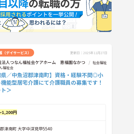
護（デイサービス）
更新日：2025年11月27日
祉法人つなん福祉会ケアホーム 恵福園なかつ
社会福祉
ん福祉会
潟県／中魚沼郡津南町】資格・経験不問◎小
多機能型居宅介護にて介護職員の募集です！
ート＞
～1,200円
郡津南町 大字中深見甲5540