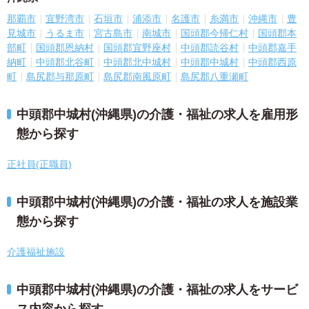
那覇市
宜野湾市
石垣市
浦添市
名護市
糸満市
沖縄市
豊
見城市
うるま市
宮古島市
南城市
国頭郡今帰仁村
国頭郡本
部町
国頭郡恩納村
国頭郡宜野座村
中頭郡読谷村
中頭郡嘉手
納町
中頭郡北谷町
中頭郡北中城村
中頭郡中城村
中頭郡西原
町
島尻郡与那原町
島尻郡南風原町
島尻郡八重瀬町
中頭郡中城村(沖縄県)の介護・福祉の求人を雇用形
態から探す
正社員(正職員)
中頭郡中城村(沖縄県)の介護・福祉の求人を施設業
態から探す
介護福祉施設
中頭郡中城村(沖縄県)の介護・福祉の求人をサービ