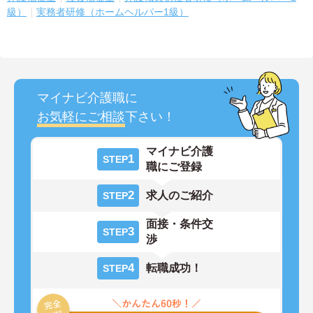
級）
実務者研修（ホームヘルパー1級）
マイナビ介護職に
お気軽にご相談
下さい！
マイナビ介護
1
STEP
職にご登録
2
求人のご紹介
STEP
面接・条件交
3
STEP
渉
4
転職成功！
STEP