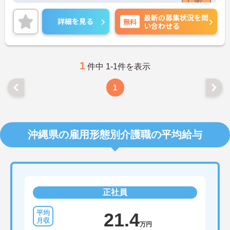
ご興味のある方には、面接対策ポイントなど、さら
最新の募集状況を問
に詳細をご案内しますのでお気軽にご相談くださ
詳細を見る
無料
い合わせる
い！
1
件中 1-1件を表示
1
沖縄県の雇用形態別介護職の平均給与
正社員
21.4
万円