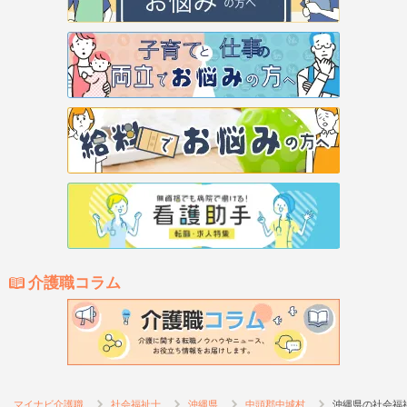
介護職コラム
マイナビ介護職
社会福祉士
沖縄県
中頭郡中城村
沖縄県の社会福