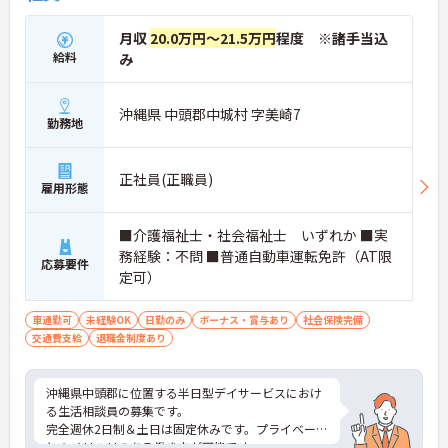
月収
20.0万円～21.5万円
程度 ※諸手当込
給料
み
沖縄県 中頭郡中城村 字美崎7
勤務地
正社員(正職員)
雇用形態
■介護福祉士・社会福祉士 いずれか ■実
務経験：不問 ■普通自動車運転免許（AT限
応募要件
定可）
車通勤可
未経験OK
日勤のみ
ボーナス・賞与あり
社会保険完備
交通費支給
退職金制度あり
沖縄県中頭郡に位置する半日型デイサービスにおけ
る生活相談員の募集です。
完全週休2日制＆土日は固定休みです。プライベート
とのメリハリのある働き方が可能です。