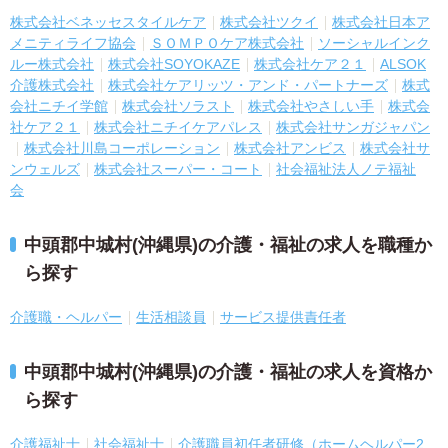
株式会社ベネッセスタイルケア
株式会社ツクイ
株式会社日本ア
メニティライフ協会
ＳＯＭＰＯケア株式会社
ソーシャルインク
ルー株式会社
株式会社SOYOKAZE
株式会社ケア２１
ALSOK
介護株式会社
株式会社ケアリッツ・アンド・パートナーズ
株式
会社ニチイ学館
株式会社ソラスト
株式会社やさしい手
株式会
社ケア２１
株式会社ニチイケアパレス
株式会社サンガジャパン
株式会社川島コーポレーション
株式会社アンビス
株式会社サ
ンウェルズ
株式会社スーパー・コート
社会福祉法人ノテ福祉
会
中頭郡中城村(沖縄県)の介護・福祉の求人を職種か
ら探す
介護職・ヘルパー
生活相談員
サービス提供責任者
中頭郡中城村(沖縄県)の介護・福祉の求人を資格か
ら探す
介護福祉士
社会福祉士
介護職員初任者研修（ホームヘルパー2