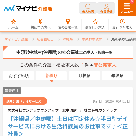
0
0
求人検索
会員登録
メニュー
ホーム
初めての方へ
面談会場一覧
保存した求人
最近見た求人
マイナビ介護職
社会福祉士
沖縄県
中頭郡中城村
沖縄県の社会福
中頭郡中城村(沖縄県)の社会福祉士
の求人・転職一覧
1
この条件の介護・福祉求人数
非公開求人
件 ＋
おすすめ順
新着順
月収順
年収順
募集停止
通所介護（デイサービス）
更新日：2026年05月13日
株式会社ワンアップワンアップ 北中城店
株式会社ワンアップ
【沖縄県／中頭郡】土日は固定休み☆半日型デイ
サービスにおける生活相談員のお仕事です♪＜正
社員＞