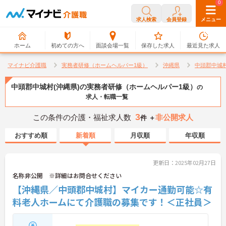
0
0
求人検索
会員登録
メニュー
ホーム
初めての方へ
面談会場一覧
保存した求人
最近見た求人
マイナビ介護職
実務者研修（ホームヘルパー1級）
沖縄県
中頭郡中城
中頭郡中城村(沖縄県)の実務者研修（ホームヘルパー1級）
の
求人・転職一覧
3
この条件の介護・福祉求人数
非公開求人
件 ＋
おすすめ順
新着順
月収順
年収順
更新日：2025年02月27日
名称非公開 ※詳細はお問合せください
【沖縄県／中頭郡中城村】マイカー通勤可能☆有
料老人ホームにて介護職の募集です！＜正社員＞