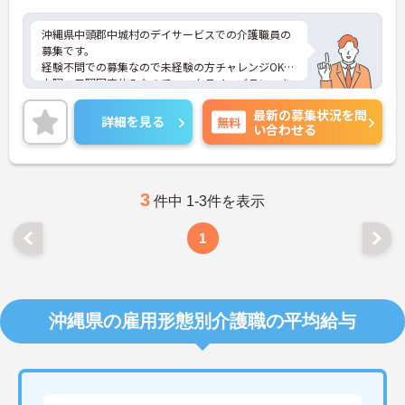
沖縄県中頭郡中城村のデイサービスでの介護職員の
募集です。
経験不問での募集なので未経験の方チャレンジOK！
土曜・日曜固定休みなのでワークライフバランスを
整えやすい環境でお仕事できます。
最新の募集状況を問
ご興味のある方は、面接のポイントをお伝えします
詳細を見る
無料
い合わせる
のでお気軽にお問い合せください。
3
件中 1-3件を表示
1
沖縄県の雇用形態別介護職の平均給与