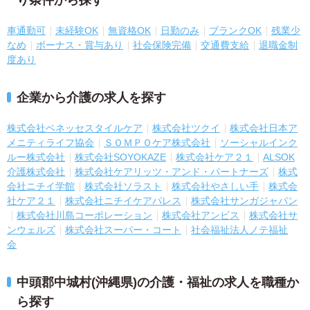
り条件から探す
車通勤可
未経験OK
無資格OK
日勤のみ
ブランクOK
残業少
なめ
ボーナス・賞与あり
社会保険完備
交通費支給
退職金制
度あり
企業から介護の求人を探す
株式会社ベネッセスタイルケア
株式会社ツクイ
株式会社日本ア
メニティライフ協会
ＳＯＭＰＯケア株式会社
ソーシャルインク
ルー株式会社
株式会社SOYOKAZE
株式会社ケア２１
ALSOK
介護株式会社
株式会社ケアリッツ・アンド・パートナーズ
株式
会社ニチイ学館
株式会社ソラスト
株式会社やさしい手
株式会
社ケア２１
株式会社ニチイケアパレス
株式会社サンガジャパン
株式会社川島コーポレーション
株式会社アンビス
株式会社サ
ンウェルズ
株式会社スーパー・コート
社会福祉法人ノテ福祉
会
中頭郡中城村(沖縄県)の介護・福祉の求人を職種か
ら探す