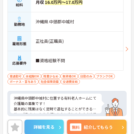
月収
16.0万円～17.0万円
給料
沖縄県 中頭郡中城村
勤務地
正社員(正職員)
雇用形態
■資格経験不問
応募要件
車通勤可
未経験OK
残業少なめ
無資格OK
日勤のみ
ブランクOK
ボーナス・賞与あり
社会保険完備
交通費支給
沖縄県中頭郡中城村に位置する有料老人ホームにて
介護職の募集です！
基本的に残業はなく定時で退社することができるた
め、プライベートを大切にしたい方にもおすすめで
す。
ご興味ある方には、面接対策ポイントなど、さらに
詳細を見る
無料
紹介してもらう
詳細をお話しいたしますのでお気軽にご相談くださ