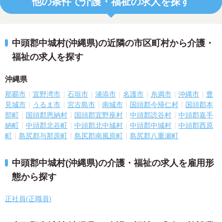
他の条件で介護・福祉の求人を探す
中頭郡中城村(沖縄県)の近隣の市区町村から介護・
福祉の求人を探す
沖縄県
那覇市
宜野湾市
石垣市
浦添市
名護市
糸満市
沖縄市
豊
見城市
うるま市
宮古島市
南城市
国頭郡今帰仁村
国頭郡本
部町
国頭郡恩納村
国頭郡宜野座村
中頭郡読谷村
中頭郡嘉手
納町
中頭郡北谷町
中頭郡北中城村
中頭郡中城村
中頭郡西原
町
島尻郡与那原町
島尻郡南風原町
島尻郡八重瀬町
中頭郡中城村(沖縄県)の介護・福祉の求人を雇用形
態から探す
正社員(正職員)