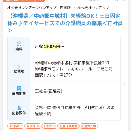
株式会社ワンアップワンアップ 西原店
株式会社ワンアップ
【沖縄県／中頭郡中城村】未経験OK！土日固定
休み♪デイサービスでの介護職員の募集＜正社員
＞
月収
19.0万円
～
給料
沖縄県 中頭郡中城村 字和宇慶平良原293
沖縄都市モノレールゆいレール「てだこ浦
勤務地
西駅」バス・車17分
正社員(正職員)
雇用形態
資格不問 普通自動車免許（AT限定可）必須
応募要件
経験不問
未経験OK
無資格OK
日勤のみ
社会保険完備
交通費支給