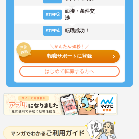
面接・条件交
3
STEP
渉
4
転職成功！
STEP
転職サポートに登録
はじめて転職する方へ