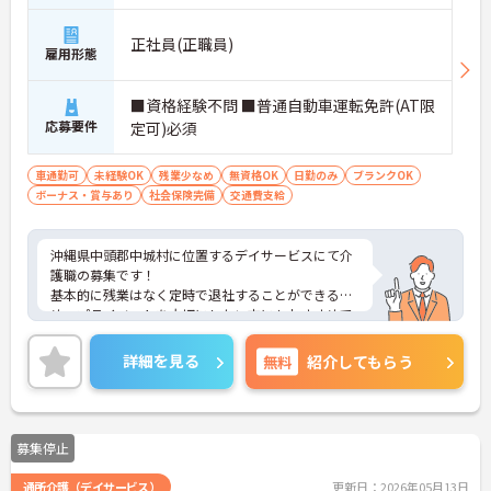
正社員(正職員)
雇用形態
■資格経験不問 ■普通自動車運転免許(AT限
応募要件
定可)必須
車通勤可
未経験OK
残業少なめ
無資格OK
日勤のみ
ブランクOK
ボーナス・賞与あり
社会保険完備
交通費支給
沖縄県中頭郡中城村に位置するデイサービスにて介
護職の募集です！
基本的に残業はなく定時で退社することができるた
め、プライベートを大切にしたい方にもおすすめで
す。
ご興味ある方には、面接対策ポイントなど、さらに
詳細を見る
無料
紹介してもらう
詳細をお話しいたしますのでお気軽にご相談くださ
い！
募集停止
通所介護（デイサービス）
更新日：2026年05月13日