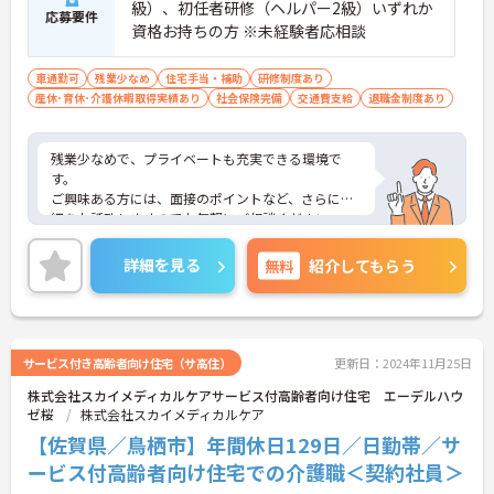
級）、初任者研修（ヘルパー2級）いずれか
応募要件
資格お持ちの方 ※未経験者応相談
車通勤可
残業少なめ
住宅手当・補助
研修制度あり
産休･育休･介護休暇取得実績あり
社会保険完備
交通費支給
退職金制度あり
残業少なめで、プライベートも充実できる環境で
す。
ご興味ある方には、面接のポイントなど、さらに詳
細をお話致しますのでお気軽にご相談ください。
詳細を見る
無料
紹介してもらう
サービス付き高齢者向け住宅（サ高住）
更新日：2024年11月25日
株式会社スカイメディカルケアサービス付高齢者向け住宅 エーデルハウ
ゼ桜
株式会社スカイメディカルケア
【佐賀県／鳥栖市】年間休日129日／日勤帯／サ
ービス付高齢者向け住宅での介護職＜契約社員＞