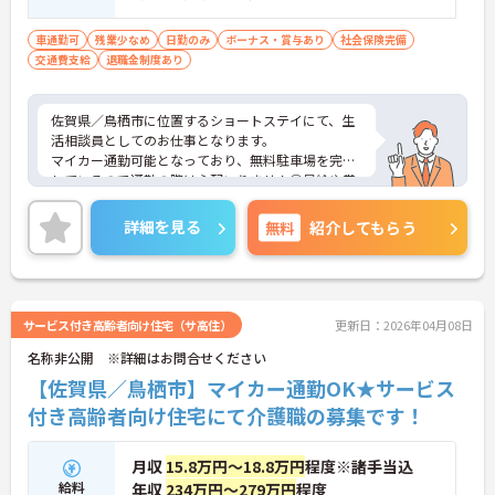
須
車通勤可
残業少なめ
日勤のみ
ボーナス・賞与あり
社会保険完備
交通費支給
退職金制度あり
佐賀県／鳥栖市に位置するショートステイにて、生
活相談員としてのお仕事となります。
マイカー通勤可能となっており、無料駐車場を完備
しているので通勤の際は心配いりません◎昇給や賞
与のある充実した待遇となっているので、とてもや
りがいのある環境となっております！
詳細を見る
無料
紹介してもらう
ご興味ある方は面接ポイントをお伝えしますので、
お気軽にお問い合わせください♪
サービス付き高齢者向け住宅（サ高住）
更新日：2026年04月08日
名称非公開 ※詳細はお問合せください
【佐賀県／鳥栖市】マイカー通勤OK★サービス
付き高齢者向け住宅にて介護職の募集です！
月収
15.8万円～18.8万円
程度※諸手当込
給料
年収
234万円～279万円
程度