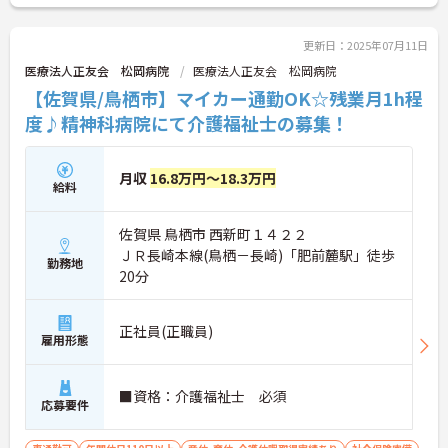
更新日：2025年07月11日
医療法人正友会 松岡病院
医療法人正友会 松岡病院
【佐賀県/鳥栖市】マイカー通勤OK☆残業月1h程
度♪精神科病院にて介護福祉士の募集！
月収
16.8万円～18.3万円
給料
佐賀県 鳥栖市 西新町１４２２
ＪＲ長崎本線(鳥栖－長崎)「肥前麓駅」徒歩
勤務地
20分
正社員(正職員)
雇用形態
■資格：介護福祉士 必須
応募要件