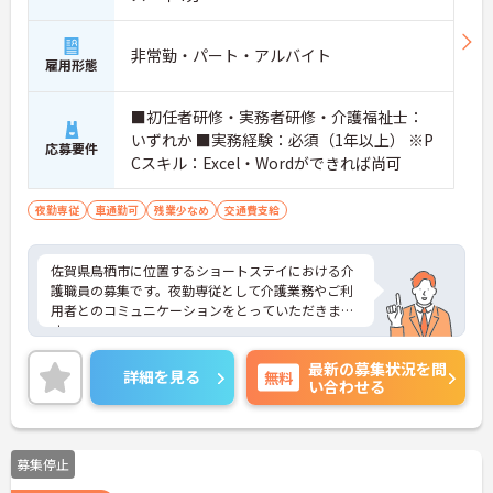
非常勤・パート・アルバイト
雇用形態
■初任者研修・実務者研修・介護福祉士：
いずれか ■実務経験：必須（1年以上） ※P
応募要件
Cスキル：Excel・Wordができれば尚可
夜勤専従
車通勤可
残業少なめ
交通費支給
佐賀県鳥栖市に位置するショートステイにおける介
護職員の募集です。夜勤専従として介護業務やご利
用者とのコミュニケーションをとっていただきま
す。
勤務日数は週1日～相談可能なので、無理なくプラ
最新の募集状況を問
イベートを大切にしながらご勤務いただけます。ま
詳細を見る
無料
い合わせる
た、介護職としての業務経験がある方はこれまでの
経験を活かし、即戦力としてご勤務いただけます。
ご興味のある方には、面接対策ポイントなど、さら
に詳細をお話しいたしますのでお気軽にご相談くだ
募集停止
さい！