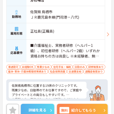
佐賀県 鳥栖市
勤務地
ＪＲ鹿児島本線(門司港－八代)
正社員(正職員)
雇用形態
■介護福祉士、実務者研修（ヘルパー1
級）、初任者研修（ヘルパー2級）いずれか
応募要件
資格お持ちの方は尚良し ※未経験者、無資
格者応相談
車通勤可
未経験OK
残業少なめ
住宅手当・補助
日勤のみ
研修制度あり
産休･育休･介護休暇取得実績あり
社会保険完備
交通費支給
退職金制度あり
佐賀県鳥栖市に位置する19床のクリニックです。
残業少なめ、日勤帯のでお仕事ですので、ご家庭や
プライベートとの両立もしやすいです。
未経験の方、資格がない方もご相談いただけます。
ご興味ある方には、面接のポイントなど、さらに詳
細をお話致しますのでお気軽にご相談ください。
詳細を見る
無料
紹介してもらう