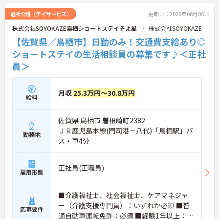
通所介護（デイサービス）
更新日：2026年08月06日
株式会社SOYOKAZE鳥栖ショートステイそよ風
株式会社SOYOKAZE
【佐賀県／鳥栖市】日勤のみ！交通費支給あり◎
ショートステイの生活相談員の募集です♪＜正社
員＞
月収
25.3万円～30.8万円
給料
佐賀県 鳥栖市 曽根崎町2382
ＪＲ鹿児島本線(門司港－八代)「鳥栖駅」バ
勤務地
ス・車4分
正社員(正職員)
雇用形態
■介護福祉士、社会福祉士、ケアマネジャ
ー（介護支援専門員）：いずれか必須 ■普
応募要件
通自動車運転免許：必須 ■経験1年以上：必