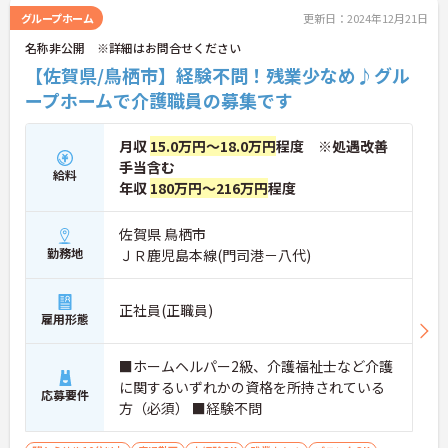
グループホーム
更新日：2024年12月21日
名称非公開 ※詳細はお問合せください
【佐賀県/鳥栖市】経験不問！残業少なめ♪グル
ープホームで介護職員の募集です
月収
15.0万円～18.0万円
程度 ※処遇改善
手当含む
給料
年収
180万円～216万円
程度
佐賀県 鳥栖市
勤務地
ＪＲ鹿児島本線(門司港－八代)
正社員(正職員)
雇用形態
■ホームヘルパー2級、介護福祉士など介護
に関するいずれかの資格を所持されている
応募要件
方（必須） ■経験不問