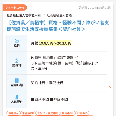
ショートステイ
更新日：2026年01月20日
社会福祉法人若楠若木園
社会福祉法人若楠
【佐賀県／鳥栖市】資格・経験不問♪障がい者支
援施設で生活支援員募集＜契約社員＞
月収
19.8万円～20.2万円
給料
佐賀県 鳥栖市 山浦町1895‐1
ＪＲ長崎本線(鳥栖－長崎)「肥前麓駅」バ
勤務地
ス・車5分
契約社員・嘱託社員
雇用形態
■資格不問 ■経験不問
応募要件
車通勤可
未経験OK
託児所・育児補助
無資格OK
日勤のみ