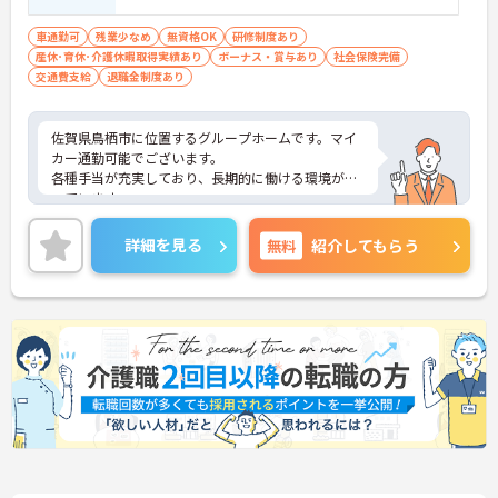
車通勤可
残業少なめ
無資格OK
研修制度あり
産休･育休･介護休暇取得実績あり
ボーナス・賞与あり
社会保険完備
交通費支給
退職金制度あり
佐賀県鳥栖市に位置するグループホームです。マイ
カー通勤可能でございます。
各種手当が充実しており、長期的に働ける環境が整
っています。
残業が少なめですので、プライベートの時間も大切
にしていただけます。
詳細を見る
無料
紹介してもらう
ご興味のある方には、面接対策ポイントなど、さら
に詳細をお話しいたしますのでお気軽にご相談くだ
さい！