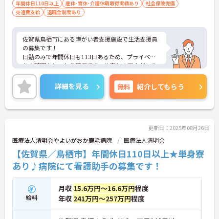
年間休日110日以上
産休･育休･介護休暇取得実績あり
社会保険完備
交通費支給
退職金制度あり
佐賀県鳥栖市にある障がい者支援施設で生活支援員
の募集です！
日勤のみで年間休日も113日あるため、プライベー
トの時間をしっかり確保でき、仕事との両立がしや
すい職場です◎
また、社会保険完備で退職金制度や介護・育児休業
詳細を見る
無料
紹介してもらう
の取得実績もあり、安心して長期で働きやすい環境
が整っています！
ご興味ある方は面接ポイントをお伝えしますので、
お気軽にご連絡ください。
更新日：2025年08月26日
医療法人清明会やよいがおか鹿毛病院
医療法人清明会
【佐賀県／鳥栖市】年間休日110日以上★単身寮
あり♪病院にて看護助手の募集です！
月収
15.6万円～16.6万円
程度
給料
年収
241万円～257万円
程度