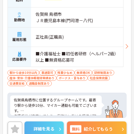
佐賀県 鳥栖市
勤務地
ＪＲ鹿児島本線(門司港－八代)
正社員(正職員)
雇用形態
■介護福祉士 ■初任者研修（ヘルパー2級）
応募要件
以上 ■無資格応募可
駅から徒歩10分以内
車通勤可
残業少なめ
無資格OK
研修制度あり
産休･育休･介護休暇取得実績あり
ボーナス・賞与あり
社会保険完備
交通費支給
退職金制度あり
佐賀県鳥栖市に位置するグループホームです。最寄
り駅から徒歩10分、マイカー通勤も可能でございま
す。
各種手当が充実しており、長期的に働ける環境が整
っています。
残業が少なめですので、プライベートの時間も大切
詳細を見る
無料
紹介してもらう
にしていただけます。