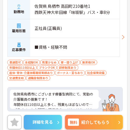
佐賀県 鳥栖市 高田町210番地1
勤務地
西鉄天神大牟田線「味坂駅」バス・車8分
正社員(正職員)
雇用形態
■資格・経験不問
応募要件
車通勤可
未経験OK
残業少なめ
寮・借り上げ
無資格OK
年間休日110日以上
ブランクOK
研修制度あり
産休･育休･介護休暇取得実績あり
ボーナス・賞与あり
社会保険完備
交通費支給
退職金制度あり
佐賀県鳥栖市にございます療養型病院にて、常勤の
介護職員の募集です！
年間休日110日以上と多く、残業もほぼないので、
プライベートな時間も確保でき、メリハリをつけた
ご就業が可能です◎
福利厚生も充実しているので、長期的に働ける環境
詳細を見る
無料
紹介してもらう
が整っています◎