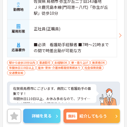
佐賀県 鳥栖市 弥生が丘二丁目143番地
ＪＲ鹿児島本線(門司港－八代)「弥生が丘
勤務地
駅」徒歩10分
正社員(正職員)
雇用形態
■必須 看護助手経験者 ■7時～21時まで
応募要件
の間で時差出勤が可能な方
駅から徒歩10分以内
車通勤可
未経験OK
寮・借り上げ
無資格OK
年間休日110日以上
産休･育休･介護休暇取得実績あり
社会保険完備
交通費支給
佐賀県鳥栖市にございます、病院にて看護助手の募
集です！
年間休日110日以上、お休み多めなので、プライベ
ートの時間もしっかり確保できます！
また、託児所や単身寮もございますので、長期的に
就業しやすい環境です。
詳細を見る
無料
紹介してもらう
ご興味のある方は、マイナビ介護職までお問い合わ
せください。