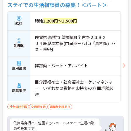
ステイでの生活相談員の募集！＜パート＞
時給
1,200円～1,500円
給料
佐賀県 鳥栖市 曽根崎町字古野２３８２
ＪＲ鹿児島本線(門司港－八代)「鳥栖駅」バ
勤務地
ス・車5分
非常勤・パート・アルバイト
雇用形態
■介護福祉士・社会福祉士・ケアマネジャ
ー いずれかの資格をお持ちの方 ■経験必
応募要件
須
社会保険完備
交通費支給
退職金制度あり
佐賀県鳥栖市に位置するショートステイで生活相談
員の募集です！