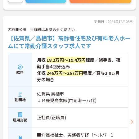
更新日：2024年12月08日
名称非公開 ※詳細はお問合せください
【佐賀県／鳥栖市】高齢者住宅及び有料老人ホー
ムにて常勤介護スタッフ求人です
月収
18.2万円～19.4万円
程度／諸手当、夜
勤手当4回分込み
給料
年収
246万円～267万円
程度／賞与2.0ヵ月
分の場合
佐賀県 鳥栖市
勤務地
ＪＲ鹿児島本線(門司港－八代)
正社員(正職員)
雇用形態
■介護福祉士、実務者研修（ヘルパー1