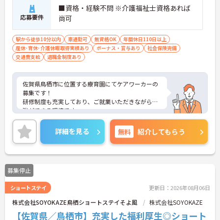
■資格・経験不問 ※介護福祉士資格あれば
応募要件
尚可
駅から徒歩10分以内
車通勤可
無資格OK
年間休日110日以上
産休･育休･介護休暇取得実績あり
ボーナス・賞与あり
社会保険完備
交通費支給
退職金制度あり
佐賀県鳥栖市に位置する療育園にてケアワーカーの
募集です！
研修制度も充実しており、ご就業いただきながら勉
強ができる環境です。
ご興味ある方には、面接対策ポイントなど、さらに
詳細をお話しいたしますのでお気軽にご相談くださ
詳細を見る
無料
紹介してもらう
い！
募集停止
ショートステイ
更新日：2026年08月06日
株式会社SOYOKAZE鳥栖ショートステイそよ風
株式会社SOYOKAZE
【佐賀県／鳥栖市】充実した福利厚生◎ショート