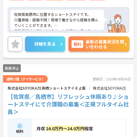
佐賀県鳥栖市に位置するショートステイです。
介護資格・経験不問！現場で働きながら経験を積ん
でいくことができます。
高齢者福祉に興味がある方、お年寄りと接すること
や話をすることが好きな方にもおすすめな求人で
最新の募集状況を問
す。
詳細を見る
無料
い合わせる
ご興味をお持ちの方はお気軽にお問い合わせくださ
い。
募集停止
通所介護（デイサービス）
更新日：2026年08月06日
株式会社SOYOKAZE鳥栖ショートステイそよ風
株式会社SOYOKAZE
【佐賀県／鳥栖市】リフレッシュ休暇あり♪ショ
ートステイにて介護職の募集＜正規フルタイム社
員＞
月収
24.0万円～24.0万円
程度
給料