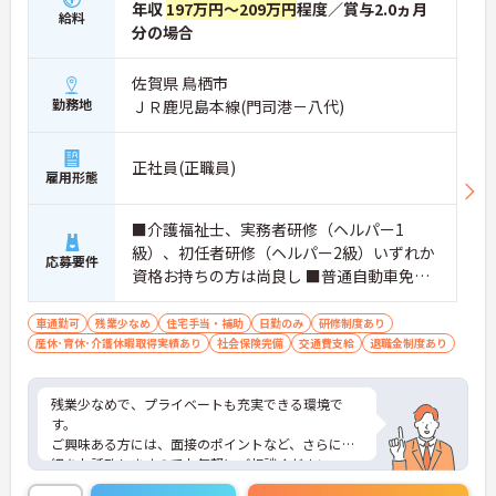
年収
197万円～209万円
程度／賞与2.0ヵ月
給料
分の場合
佐賀県 鳥栖市
勤務地
ＪＲ鹿児島本線(門司港－八代)
正社員(正職員)
雇用形態
■介護福祉士、実務者研修（ヘルパー1
級）、初任者研修（ヘルパー2級）いずれか
応募要件
資格お持ちの方は尚良し ■普通自動車免許
(AT限定可)お持ちの方 ※未経験者、無資格
者応相談
車通勤可
残業少なめ
住宅手当・補助
日勤のみ
研修制度あり
産休･育休･介護休暇取得実績あり
社会保険完備
交通費支給
退職金制度あり
残業少なめで、プライベートも充実できる環境で
す。
ご興味ある方には、面接のポイントなど、さらに詳
細をお話致しますのでお気軽にご相談ください。