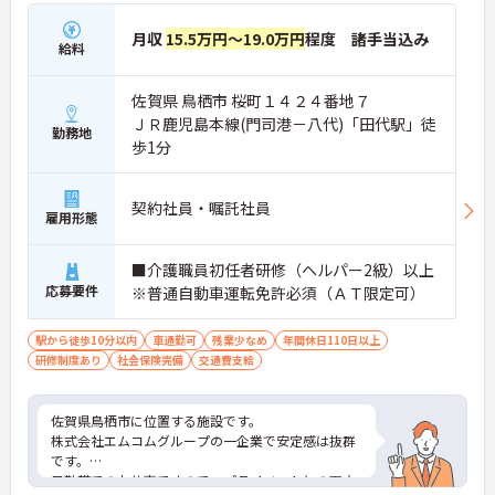
月収
15.5万円～19.0万円
程度 諸手当込み
給料
佐賀県 鳥栖市 桜町１４２４番地７
ＪＲ鹿児島本線(門司港－八代)「田代駅」徒
勤務地
歩1分
契約社員・嘱託社員
雇用形態
■介護職員初任者研修（ヘルパー2級）以上
応募要件
※普通自動車運転免許必須（ＡＴ限定可）
駅から徒歩10分以内
車通勤可
残業少なめ
年間休日110日以上
研修制度あり
社会保険完備
交通費支給
佐賀県鳥栖市に位置する施設です。
株式会社エムコムグループの一企業で安定感は抜群
です。
日勤帯でのお仕事ですので、プライベートとの両立