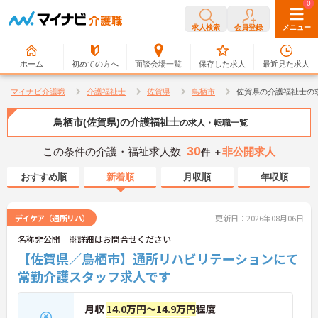
0
0
求人検索
会員登録
メニュー
ホーム
初めての方へ
面談会場一覧
保存した求人
最近見た求人
マイナビ介護職
介護福祉士
佐賀県
鳥栖市
佐賀県の介護福祉士の
鳥栖市(佐賀県)の介護福祉士
の求人・転職一覧
30
この条件の介護・福祉求人数
非公開求人
件 ＋
おすすめ順
新着順
月収順
年収順
デイケア（通所リハ）
更新日：2026年08月06日
名称非公開 ※詳細はお問合せください
【佐賀県／鳥栖市】通所リハビリテーションにて
常勤介護スタッフ求人です
月収
14.0万円～14.9万円
程度