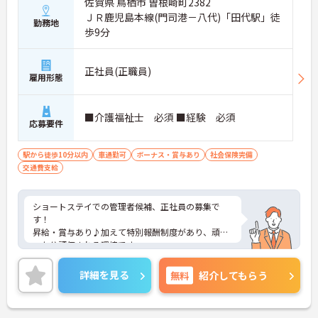
佐賀県 鳥栖市 曽根崎町2382
ＪＲ鹿児島本線(門司港－八代)「田代駅」徒
勤務地
歩9分
正社員(正職員)
雇用形態
■介護福祉士 必須 ■経験 必須
応募要件
駅から徒歩10分以内
車通勤可
ボーナス・賞与あり
社会保険完備
交通費支給
ショートステイでの管理者候補、正社員の募集で
す！
昇給・賞与あり♪加えて特別報酬制度があり、頑張
った分評価される環境です。
リフレッシュ休暇もあり、オンオフの切り替えも可
能。
詳細を見る
無料
紹介してもらう
ご興味のある方には、面接対策ポイントなどさらに
詳細をお話いたしますので、お気軽にご相談くださ
い。