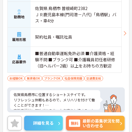
佐賀県 鳥栖市 曽根崎町2382
ＪＲ鹿児島本線(門司港－八代)「鳥栖駅」バ
勤務地
ス・車4分
契約社員・嘱託社員
雇用形態
■普通自動車運転免許必須 ■介護資格・経
験不問 ■ブランク可 ■介護職員初任者研修
応募要件
（旧ヘルパー2級）以上をお持ちの方歓迎
未経験OK
無資格OK
ブランクOK
社会保険完備
交通費支給
佐賀県鳥栖市に位置するショートステイです。
リフレッシュ休暇もあるので、メリハリを付けて働
くことができます！
高齢者福祉に興味がある方、お年寄りと接すること
や話をすることが好きな方にもおすすめな求人で
最新の募集状況を問
す。
詳細を見る
無料
い合わせる
ご興味をお持ちの方はお気軽にお問い合わせくださ
い。