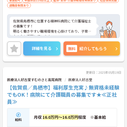
車通勤可
年間休日110日以上
産休･育休･介護休暇取得実績あり
社会保険完備
退職金制度あり
佐賀県鳥栖市に位置する精神科病院にて介護福祉士
の募集です！
明るく働きやすい職場環境を心掛けており、子育て
中の方も活躍しています。
ご興味ある方には、面接対策ポイントなど、さらに
詳細をお話しいたしますのでお気軽にご相談くださ
詳細を見る
無料
紹介してもらう
い！
更新日：2025年05月19日
医療法人好古堂すむのさと高尾病院
医療法人好古堂
【佐賀県／鳥栖市】福利厚生充実♪無資格未経験
でもOK！病院にて介護職員の募集です★≪正社
員≫
月収
16.0万円～16.0万円
程度 ※基本給
給料