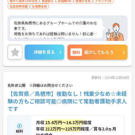
駅から徒歩10分以内
車通勤可
未経験OK
残業少なめ
ブランクOK
社会保険完備
交通費支給
佐賀県鳥栖市にあるグループホームでの介護のお仕
事です。
資格をお持ちであれば経験は問いません！初心者の
方やブランクのある方も歓迎◎
時間外勤務は月5時間程度。ゆったりとした環境で
働けますので、プライベートの時間も大切にするこ
詳細を見る
無料
紹介してもらう
とができます。
車通勤が可能なので、遠くにお住まいの方もストレ
ス少なく通っていただけますよ。
ご興味がある方は是非一度マイナビまでお問合せ下
さい。更に詳細などお伝えします。
更新日：2024年12月08日
名称非公開 ※詳細はお問合せください
【佐賀県／鳥栖市】夜勤なし！残業少なめ☆未経
験の方もご相談可能◎病院にて常勤看護助手求人
です
月収
15.4万円～16.3万円
程度
年収
212万円～225万円
程度／賞与2.0ヵ月
給料
分の場合