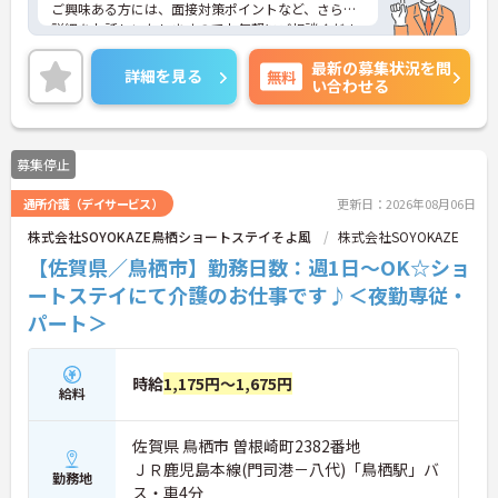
ご興味ある方には、面接対策ポイントなど、さらに
詳細をお話しいたしますのでお気軽にご相談くださ
い！
最新の募集状況を問
詳細を見る
無料
い合わせる
募集停止
通所介護（デイサービス）
更新日：2026年08月06日
株式会社SOYOKAZE鳥栖ショートステイそよ風
株式会社SOYOKAZE
【佐賀県／鳥栖市】勤務日数：週1日～OK☆ショ
ートステイにて介護のお仕事です♪＜夜勤専従・
パート＞
時給
1,175円～1,675円
給料
佐賀県 鳥栖市 曽根崎町2382番地
ＪＲ鹿児島本線(門司港－八代)「鳥栖駅」バ
勤務地
ス・車4分