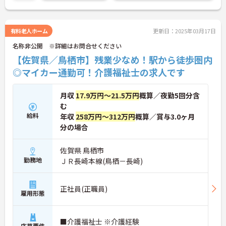
ご興味ある方には、面接対策ポイントなど、さらに
詳細をお話しいたしますのでお気軽にご相談くださ
い！
有料老人ホーム
更新日：2025年03月17日
名称非公開 ※詳細はお問合せください
【佐賀県／鳥栖市】残業少なめ！駅から徒歩圏内
◎マイカー通勤可！介護福祉士の求人です
月収
17.9万円～21.5万円
概算／夜勤5回分含
む
給料
年収
258万円～312万円
概算／賞与3.0ヶ月
分の場合
佐賀県 鳥栖市
勤務地
ＪＲ長崎本線(鳥栖－長崎)
正社員(正職員)
雇用形態
■介護福祉士 ※介護経験
応募要件