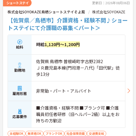
ショートステイ
更新日：2026年08月06日
株式会社SOYOKAZE鳥栖ショートステイそよ風
株式会社SOYOKAZE
【佐賀県／鳥栖市】介護資格・経験不問♪ショー
トステイにて介護職の募集＜パート＞
時給
1,120円～1,200円
給料
佐賀県 鳥栖市 曽根崎町字古野2382
ＪＲ鹿児島本線(門司港－八代)「田代駅」徒
勤務地
歩13分
非常勤・パート・アルバイト
雇用形態
■介護資格・経験不問 ■ブランク可 ■介護
職員初任者研修（旧ヘルパー2級）以上をお
応募要件
持ちの方歓迎
未経験OK
無資格OK
ブランクOK
社会保険完備
交通費支給