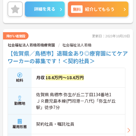
もしやすいです。
ご興味ある方には、面接対策ポイントなど、さらに
詳細を見る
無料
紹介してもらう
詳細をお話しいたしますのでお気軽にご相談くださ
い！
障がい者施設
更新日：2023年10月20日
社会福祉法人若楠若楠療育園
社会福祉法人若楠
【佐賀県／鳥栖市】退職金あり◎療育園にてケア
ワーカーの募集です！＜契約社員＞
月収
18.6万円～18.6万円
給料
佐賀県 鳥栖市 弥生が丘二丁目134番地1
ＪＲ鹿児島本線(門司港－八代)「弥生が丘
勤務地
駅」徒歩7分
契約社員・嘱託社員
雇用形態