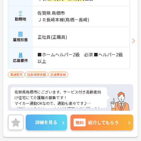
佐賀県 鳥栖市
勤務地
ＪＲ長崎本線(鳥栖－長崎)
正社員(正職員)
雇用形態
■ホームヘルパー2級 必須 ■ヘルパー2級
応募要件
以上
車通勤可
社会保険完備
交通費支給
佐賀県鳥栖市にございます、サービス付き高齢者向
け住宅にて介護職の募集です！
マイカー通勤OKなので、通勤も楽々です♪
ご興味のある方は、マイナビ介護職までお問い合わ
せください。
詳細を見る
無料
紹介してもらう