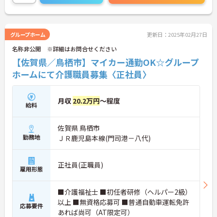
ご興味のある方には、面接対策ポイントなど、さら
に詳細をお話しいたしますのでお気軽にご相談くだ
さい！
グループホーム
更新日：2025年02月27日
名称非公開 ※詳細はお問合せください
【佐賀県／鳥栖市】マイカー通勤OK☆グループ
ホームにて介護職員募集〈正社員〉
月収
20.2万円
～程度
給料
佐賀県 鳥栖市
勤務地
ＪＲ鹿児島本線(門司港－八代)
正社員(正職員)
雇用形態
■介護福祉士 ■初任者研修（ヘルパー2級）
以上 ■無資格応募可 ■普通自動車運転免許
応募要件
あれば尚可（AT限定可）