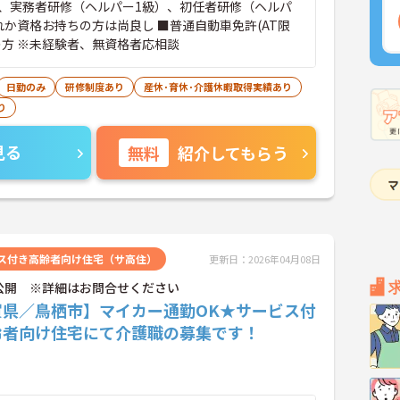
、実務者研修（ヘルパー1級）、初任者研修（ヘルパ
れか資格お持ちの方は尚良し ■普通自動車免許(AT限
の方 ※未経験者、無資格者応相談
日勤のみ
研修制度あり
産休･育休･介護休暇取得実績あり
り
見る
無料
紹介してもらう
ス付き高齢者向け住宅（サ高住）
更新日：2026年04月08日
公開 ※詳細はお問合せください
賀県／鳥栖市】マイカー通勤OK★サービス付
齢者向け住宅にて介護職の募集です！