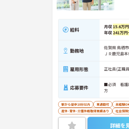
月収
15.6万
給料
年収
241万円
佐賀県 鳥栖市
勤務地
ＪＲ鹿児島本
雇用形態
正社員(正職員
■必須 看護
応募要件
方
駅から徒歩10分以内
車通勤可
未経験O
産休･育休･介護休暇取得実績あり
社会保険
詳細を