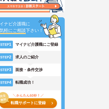
イナビ介護職に
気軽にご相談
下さい！
1
マイナビ介護職にご登録
STEP
2
求人のご紹介
STEP
3
面接・条件交渉
STEP
4
転職成功！
STEP
転職サポートに登録