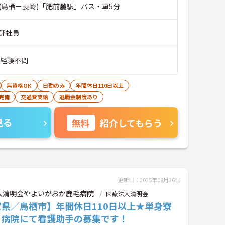
(鳥栖－長崎)「肥前麓駅」バス・車5分
託社員
■経験不問
無資格OK
日勤のみ
年間休日110日以上
完備
交通費支給
退職金制度あり
見る
無料
紹介してもらう
更新日：2025年08月26日
人清明会やよいがおか鹿毛病院
医療法人清明会
賀県／鳥栖市】年間休日110日以上★単身寮
♪病院にて看護助手の募集です！