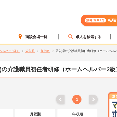
転職
無料!簡単1分
面談会場一覧
求人を検索する
ヘルパー2級）
佐賀県
鳥栖市
佐賀県の介護職員初任者研修（ホームヘル
県)の介護職員初任者研修（ホームヘルパー2級
1
月収順
年収順