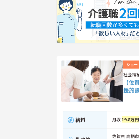
ショー
社会福
【佐
援施
給料
月収
19.8万
佐賀県 鳥栖市