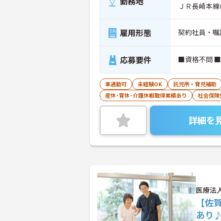
勤務地
ＪＲ長崎本線
雇用形態
契約社員・嘱
応募要件
■資格不問 
車通勤可
未経験OK
託児所・育児補助
産休･育休･介護休暇取得実績あり
社会保険
詳細を
医療法
【佐
あり