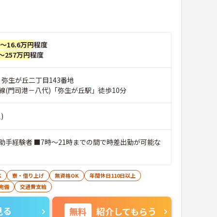
円～16.6万円
程度
～257万円
程度
 弥生が丘二丁目143番地
線(門司港－八代)「弥生が丘駅」徒歩10分
)
助手経験者 ■7時～21時までの間で時差出勤が可能な
K
寮・借り上げ
無資格OK
年間休日110日以上
完備
交通費支給
見る
無料
紹介してもらう