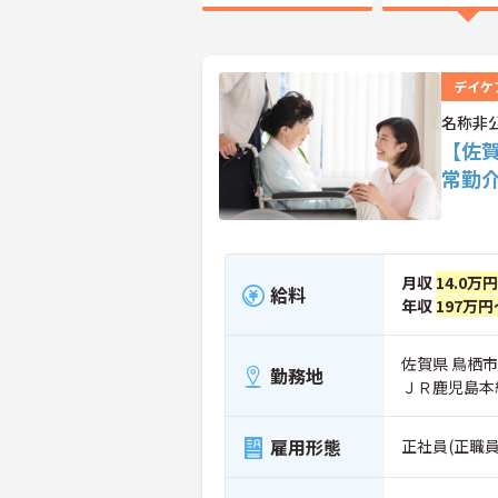
デイケ
名称非
【佐
常勤
月収
14.0万
給料
年収
197万円
佐賀県 鳥栖市
勤務地
ＪＲ鹿児島本
雇用形態
正社員(正職員