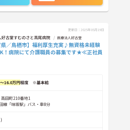
更新日：2025年05月19日
人好古堂すむのさと高尾病院
医療法人好古堂
賀県／鳥栖市】福利厚生充実♪無資格未経験
OK！病院にて介護職員の募集です★≪正社員
円～16.0万円
程度 ※基本給
 高田町210番地1
田線「味坂駅」バス・車8分
)