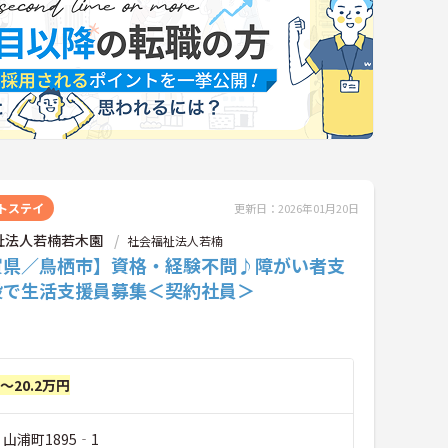
トステイ
更新日：2026年01月20日
祉法人若楠若木園
社会福祉法人若楠
賀県／鳥栖市】資格・経験不問♪障がい者支
設で生活支援員募集＜契約社員＞
円～20.2万円
 山浦町1895‐1