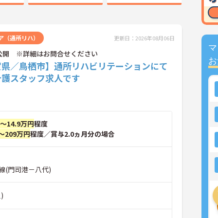
ア（通所リハ）
更新日：2026年08月06日
マ
公開 ※詳細はお問合せください
お
賀県／鳥栖市】通所リハビリテーションにて
介護スタッフ求人です
円～14.9万円
程度
～209万円
程度／賞与2.0ヵ月分の場合
線(門司港－八代)
)