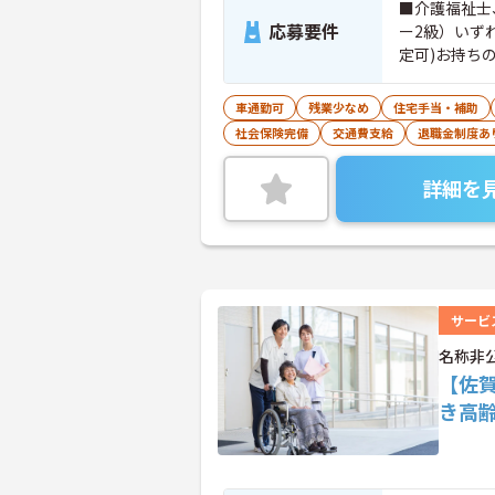
■介護福祉士
応募要件
ー2級）いず
定可)お持ち
車通勤可
残業少なめ
住宅手当・補助
社会保険完備
交通費支給
退職金制度あ
詳細を
サービ
名称非
【佐
き高