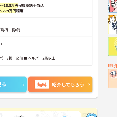
円～18.8万円
程度※諸手当込
～279万円
程度
(鳥栖－長崎)
)
パー2級 必須 ■ヘルパー2級以上
見る
無料
紹介してもらう