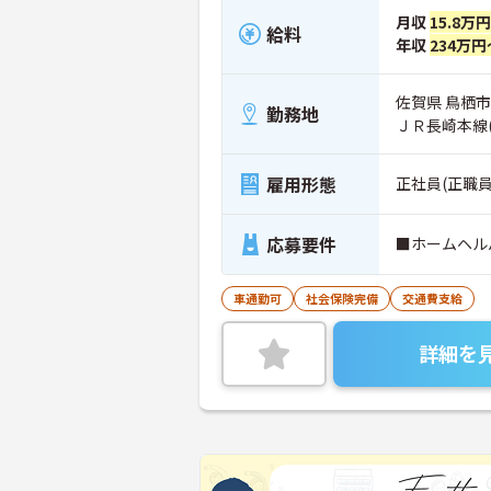
月収
15.8万
給料
年収
234万円
佐賀県 鳥栖市
勤務地
ＪＲ長崎本線
雇用形態
正社員(正職員
応募要件
■ホームヘル
車通勤可
社会保険完備
交通費支給
詳細を