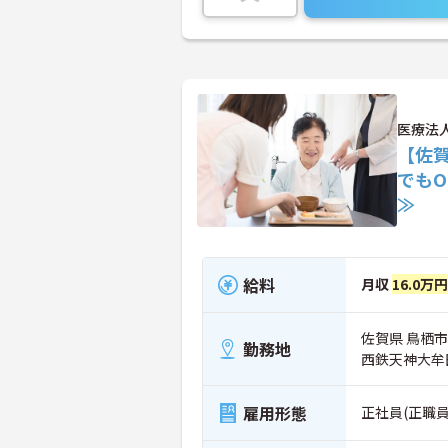
医療法
【佐
でも
≫
給料
月収
16.0万
佐賀県 鳥栖市
勤務地
西鉄天神大牟
雇用形態
正社員(正職員