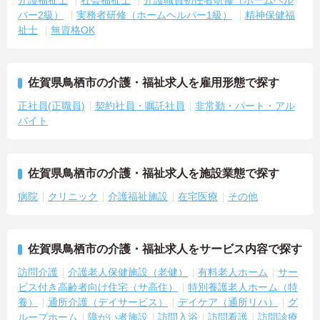
パー2級）
実務者研修（ホームヘルパー1級）
精神保健福
祉士
無資格OK
佐賀県鳥栖市の介護・福祉求人を雇用形態で探す
正社員(正職員)
契約社員・嘱託社員
非常勤・パート・アル
バイト
佐賀県鳥栖市の介護・福祉求人を施設業態で探す
病院
クリニック
介護福祉施設
在宅医療
その他
佐賀県鳥栖市の介護・福祉求人をサービス内容で探す
訪問介護
介護老人保健施設（老健）
有料老人ホーム
サー
ビス付き高齢者向け住宅（サ高住）
特別養護老人ホーム（特
養）
通所介護（デイサービス）
デイケア（通所リハ）
グ
ループホーム
障がい者施設
訪問入浴
訪問看護
訪問診療