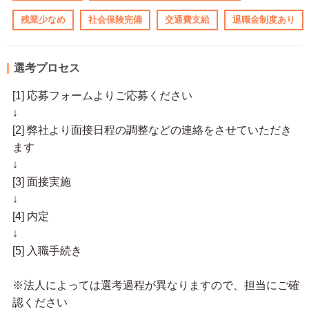
残業少なめ
社会保険完備
交通費支給
退職金制度あり
選考プロセス
[1] 応募フォームよりご応募ください
↓
[2] 弊社より面接日程の調整などの連絡をさせていただき
ます
↓
[3] 面接実施
↓
[4] 内定
↓
[5] 入職手続き
※法人によっては選考過程が異なりますので、担当にご確
認ください