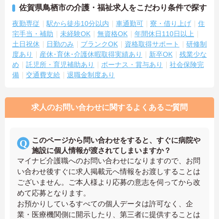
佐賀県鳥栖市の介護・福祉求人をこだわり条件で探す
夜勤専従
駅から徒歩10分以内
車通勤可
寮・借り上げ
住
宅手当・補助
未経験OK
無資格OK
年間休日110日以上
土日祝休
日勤のみ
ブランクOK
資格取得サポート
研修制
度あり
産休･育休･介護休暇取得実績あり
新卒OK
残業少な
め
託児所・育児補助あり
ボーナス・賞与あり
社会保険完
備
交通費支給
退職金制度あり
求人のお問い合わせに関するよくあるご質問
このページから問い合わせをすると、すぐに病院や
施設に個人情報が渡されてしまいますか？
マイナビ介護職へのお問い合わせになりますので、お問
い合わせ後すぐに求人掲載元へ情報をお渡しすることは
ございません。ご本人様より応募の意志を伺ってから改
めて応募となります。
お預かりしているすべての個人データは許可なく、企
業・医療機関側に開示したり、第三者に提供することは