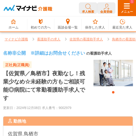
0
1
求人検索
会員登録
メニュー
ホーム
初めての方へ
面談会場一覧
保存した求人
最近見た求人
マイナビ介護職
看護助手の求人
佐賀県の看護助手求人
鳥栖市の看護助
名称非公開 ※詳細はお問合せください
の看護助手求人
正社員(正職員)
【佐賀県／鳥栖市】夜勤なし！残
業少なめ☆未経験の方もご相談可
能◎病院にて常勤看護助手求人で
す
更新日：2024年12月08日 求人番号：9002979
勤務地
佐賀県
鳥栖市