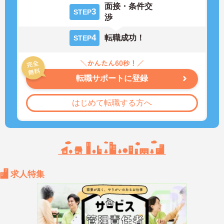
面接・条件交
3
STEP
渉
4
転職成功！
STEP
転職サポートに登録
はじめて転職する方へ
求人特集