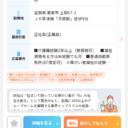
おり、清潔感にあふれた美しい環境です。ハード面
に加え、ソフト面でも「献立の事前決定・レシピ完
滋賀県 栗東市 上鈎57-1
備」により現場の負担が大幅に軽減されています。
勤務地
ＪＲ草津線「手原駅」徒歩9分
ご利用者様の安全性はもちろん、働くスタッフにと
っても身体的負担が少なく、高いモチベーションを
保って業務に集中できます。
正社員(正職員)
雇用形態
■介護職経験2年以上（無資格可） ■福祉
資格有る方は未経験でも可 ■普通自動車
応募要件
免許(AT限定可) ※障がい者福祉の経験は
不問です。※実務経験2年以上の方、障がい
者福祉に関する経験をお持ちの方大歓迎
駅から徒歩10分以内
車通勤可
未経験OK
残業少なめ
無資格OK
年間休日110日以上
ブランクOK
社会保険完備
交通費支給
同社は「住まいで困っている障がい者が『0』の社
会を創る」という理念のもと、全国に300以上のグ
ループホームを展開する業界トップクラスの成長企
業です。「広域生活支援員」は、車で1時間圏内の複
数施設を横断的に担当し、現場支援とパートスタッ
フのサポートを行うハイクラスなポジションです。
詳細を見る
無料
紹介してもらう
最新設備とバリアフリーが完備され、スタッフの身