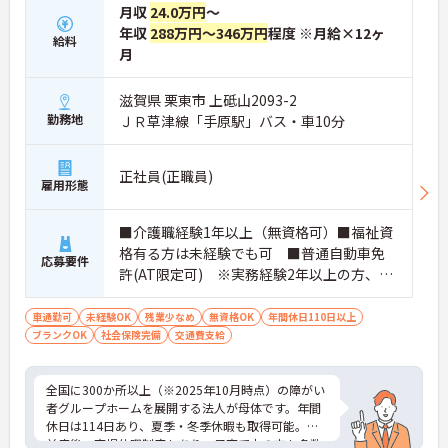
月収
24.0万円
～
★おすすめPOINT★
・広域支援員として複数のホームを巡るため、各ホ
年収
288万円～346万円
程度 ※月給×12ヶ
給料
ームのパートスタッフの教育やサポートにも携わる
月
ことができ、現場の介助業務にとどまらず、施設運
営や人材育成の視点を養うことで、将来のエリアマ
滋賀県 栗東市 上砥山2093-2
ネージャー候補としてのステップアップに直結しま
勤務地
ＪＲ草津線「手原駅」バス・車10分
す。
・定年70歳、再雇用75歳までという業界屈指の制度
があり、20代から60代まで幅広い年代が活躍してい
正社員(正職員)
ます。年間休日も114日確保されているため、無理
雇用形態
なく長期的なキャリアを築いていただけます。
・全施設がバリアフリー設計かつ最新設備を備えて
おり、清潔感にあふれた美しい環境です。ハード面
■介護職経験1年以上（無資格可）■福祉資
に加え、ソフト面でも「献立の事前決定・レシピ完
格有る方は未経験でも可 ■普通自動車免
応募要件
備」により現場の負担が大幅に軽減されています。
許(AT限定可) ※実務経験2年以上の方、障
ご利用者様の安全性はもちろん、働くスタッフにと
がい者福祉に関する経験をお持ちの方大歓
っても身体的負担が少なく、高いモチベーションを
迎
車通勤可
未経験OK
残業少なめ
無資格OK
年間休日110日以上
保って業務に集中できます。
ブランクOK
社会保険完備
交通費支給
全国に300か所以上（※2025年10月時点）の障がい
者グループホームを展開する法人が母体です。年間
休日は114日あり、夏季・冬季休暇も取得可能。産
前産後・育児休暇制度もあり、子育て中の方も多数