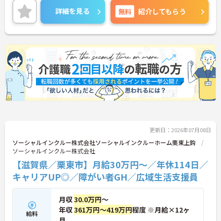
フのサポートを行うハイクラスなポジションです。
詳細を見る
無料
紹介してもらう
最新設備とバリアフリーが完備され、スタッフの身
体的負担が少なく、広域手当5万円が付与されるこ
とで高い給与水準を実現しています。年間休日114
日の確保や、献立・レシピの完全標準化による業務
効率化など、ワークライフバランスを保ちながら定
年70歳まで長期的に活躍できる制度が盤石に整って
います。複数施設を経験することで培われるマネジ
メント視点は、将来的なエリアマネージャーへのキ
ャリアアップにも直結しており、最新の環境で専門
性を発揮したいプロフェッショナルの方にお勧めで
す。
★おすすめPOINT★
更新日：2026年07月08日
・広域支援員として複数のホームを巡るため、各ホ
ームのパートスタッフの教育やサポートにも携わる
ソーシャルインクルー株式会社ソーシャルインクルーホーム栗東上鈎
ことができ、現場の介助業務にとどまらず、施設運
ソーシャルインクルー株式会社
営や人材育成の視点を養うことで、将来のエリアマ
【滋賀県／栗東市】月給30万円～／年休114日／
ネージャー候補としてのステップアップに直結しま
キャリアUP◎／障がい者GH／広域生活支援員
す。
・定年70歳、再雇用75歳までという業界屈指の制度
があり、20代から60代まで幅広い年代が活躍してい
月収
30.0万円
～
ます。年間休日も114日確保されているため、無理
年収
361万円～419万円
程度 ※月給×12ヶ
なく長期的なキャリアを築いていただけます。
給料
月
・全施設がバリアフリー設計かつ最新設備を備えて