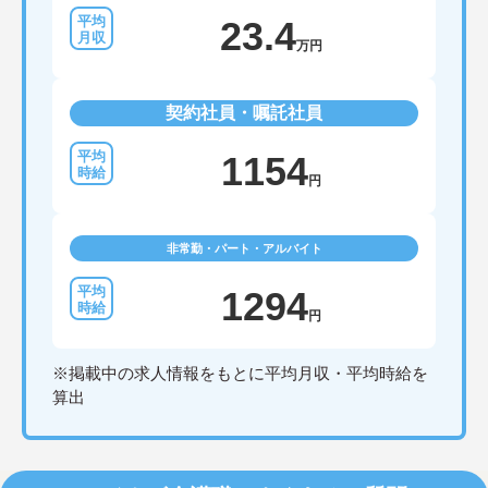
・グループホーム一棟あたりの入居者様20名定員を
23.4
常時2～4名のスタッフで支援、国基準を上回る人員
万円
配置や夜間複数名体制が敷かれているため、業務に
追われることなくご利用者様のペースに合わせたサ
ポートが可能です。施設も専用設計で働きやすく、
契約社員・嘱託社員
ご自身の理想とする福祉を実践できる環境が整って
います。
1154
円
非常勤・パート・アルバイト
1294
円
※掲載中の求人情報をもとに平均月収・平均時給を
算出