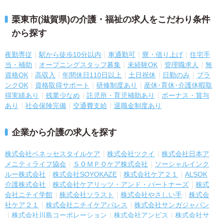
栗東市(滋賀県)の介護・福祉の求人をこだわり条件
から探す
夜勤専従
駅から徒歩10分以内
車通勤可
寮・借り上げ
住宅手
当・補助
オープニングスタッフ募集
未経験OK
管理職求人
無
資格OK
高収入
年間休日110日以上
土日祝休
日勤のみ
ブラ
ンクOK
資格取得サポート
研修制度あり
産休･育休･介護休暇取
得実績あり
残業少なめ
託児所・育児補助あり
ボーナス・賞与
あり
社会保険完備
交通費支給
退職金制度あり
企業から介護の求人を探す
株式会社ベネッセスタイルケア
株式会社ツクイ
株式会社日本ア
メニティライフ協会
ＳＯＭＰＯケア株式会社
ソーシャルインク
ルー株式会社
株式会社SOYOKAZE
株式会社ケア２１
ALSOK
介護株式会社
株式会社ケアリッツ・アンド・パートナーズ
株式
会社ニチイ学館
株式会社ソラスト
株式会社やさしい手
株式会
社ケア２１
株式会社ニチイケアパレス
株式会社サンガジャパン
株式会社川島コーポレーション
株式会社アンビス
株式会社サ