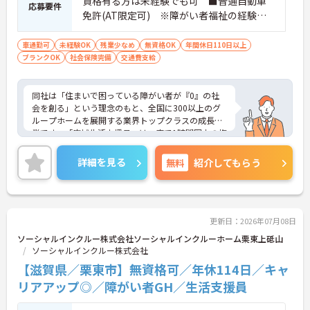
資格有る方は未経験でも可 ■普通自動車
応募要件
備」により現場の負担が大幅に軽減されています。
免許(AT限定可) ※障がい者福祉の経験は
ご利用者様の安全性はもちろん、働くスタッフにと
不問です。※実務経験2年以上の方、障がい
っても身体的負担が少なく、高いモチベーションを
者福祉に関する経験をお持ちの方大歓迎
車通勤可
未経験OK
残業少なめ
無資格OK
年間休日110日以上
保って業務に集中できます。
ブランクOK
社会保険完備
交通費支給
同社は「住まいで困っている障がい者が『0』の社
会を創る」という理念のもと、全国に300以上のグ
ループホームを展開する業界トップクラスの成長企
業です。「広域生活支援員」は、車で1時間圏内の複
数施設を横断的に担当し、現場支援とパートスタッ
フのサポートを行うハイクラスなポジションです。
詳細を見る
無料
紹介してもらう
最新設備とバリアフリーが完備され、スタッフの身
体的負担が少なく、広域手当5万円が付与されるこ
とで高い給与水準を実現しています。年間休日114
日の確保や、献立・レシピの完全標準化による業務
効率化など、ワークライフバランスを保ちながら定
更新日：2026年07月08日
年70歳まで長期的に活躍できる制度が盤石に整って
ソーシャルインクルー株式会社ソーシャルインクルーホーム栗東上砥山
います。複数施設を経験することで培われるマネジ
ソーシャルインクルー株式会社
メント視点は、将来的なエリアマネージャーへのキ
【滋賀県／栗東市】無資格可／年休114日／キャ
ャリアアップにも直結しており、最新の環境で専門
性を発揮したいプロフェッショナルの方にお勧めで
リアアップ◎／障がい者GH／生活支援員
す。