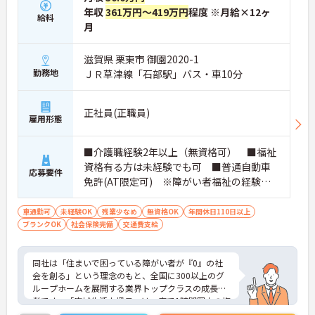
年収
361万円～419万円
程度 ※月給×12ヶ
給料
月
滋賀県 栗東市 御園2020-1
勤務地
ＪＲ草津線「石部駅」バス・車10分
正社員(正職員)
雇用形態
■介護職経験2年以上（無資格可） ■福祉
資格有る方は未経験でも可 ■普通自動車
応募要件
免許(AT限定可) ※障がい者福祉の経験は
不問です。※実務経験2年以上の方、障がい
者福祉に関する経験をお持ちの方大歓迎
車通勤可
未経験OK
残業少なめ
無資格OK
年間休日110日以上
ブランクOK
社会保険完備
交通費支給
同社は「住まいで困っている障がい者が『0』の社
会を創る」という理念のもと、全国に300以上のグ
ループホームを展開する業界トップクラスの成長企
業です。「広域生活支援員」は、車で1時間圏内の複
数施設を横断的に担当し、現場支援とパートスタッ