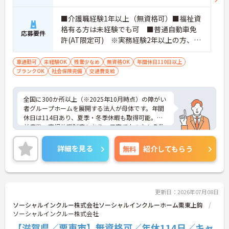
追われることなくご利用者様のペースに合わせたサ
ポートが可能です。施設も専用設計で働きやすく、
■介護職経験1年以上（無資格可）■福祉資
ご自身の理想とする福祉を実践できる環境が整って
格有る方は未経験でも可 ■普通自動車免
応募要件
います。
許(AT限定可) ※実務経験2年以上の方、障
がい者福祉に関する経験をお持ちの方大歓
迎
車通勤可
未経験OK
残業少なめ
無資格OK
年間休日110日以上
ブランクOK
社会保険完備
交通費支給
全国に300か所以上（※2025年10月時点）の障がい
者グループホームを展開する法人が母体です。年間
休日は114日あり、夏季・冬季休暇も取得可能。産
前産後・育児休暇制度もあり、子育て中の方も多数
活躍中で、ワークライフバランスを大切にしながら
働ける環境が整っています。研修制度や外部勉強会
詳細を見る
無料
紹介してもらう
の受講支援もあり、スキルアップもしっかりサポー
ト。将来的には管理者やエリアマネージャーへのキ
ャリアアップも目指せます。20代から60代まで幅広
い年代のスタッフが活躍しており、和やかな雰囲気
の職場です。介護経験を活かしたい方、福祉の資格
更新日：2026年07月08日
をお持ちの方、安定した法人でキャリアを築きたい
ソーシャルインクルー株式会社ソーシャルインクルーホーム栗東上鈎
方におすすめです。
ソーシャルインクルー株式会社
【滋賀県／栗東市】無資格可／年休114日／キャ
★おすすめPOINT★