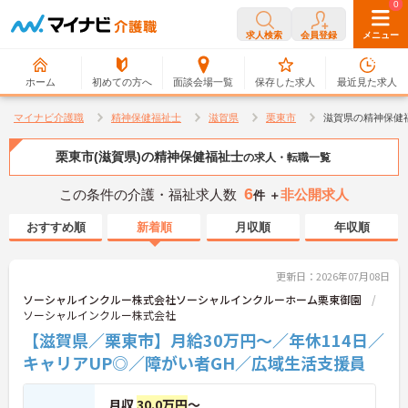
0
0
求人検索
会員登録
メニュー
ホーム
初めての方へ
面談会場一覧
保存した求人
最近見た求人
マイナビ介護職
精神保健福祉士
滋賀県
栗東市
滋賀県の精神保健
栗東市(滋賀県)の精神保健福祉士
の求人・転職一覧
6
この条件の介護・福祉求人数
非公開求人
件 ＋
おすすめ順
新着順
月収順
年収順
更新日：2026年07月08日
ソーシャルインクルー株式会社ソーシャルインクルーホーム栗東御園
ソーシャルインクルー株式会社
【滋賀県／栗東市】月給30万円～／年休114日／
キャリアUP◎／障がい者GH／広域生活支援員
月収
30.0万円
～