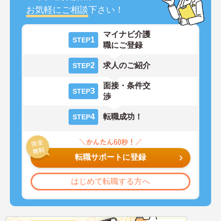
お気軽にご相談
下さい！
マイナビ介護
1
STEP
職にご登録
2
求人のご紹介
STEP
面接・条件交
3
STEP
渉
4
転職成功！
STEP
転職サポートに登録
はじめて転職する方へ