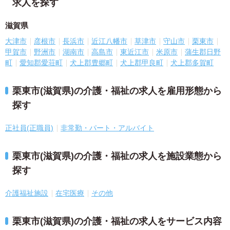
求人を探す
滋賀県
大津市
彦根市
長浜市
近江八幡市
草津市
守山市
栗東市
甲賀市
野洲市
湖南市
高島市
東近江市
米原市
蒲生郡日野
町
愛知郡愛荘町
犬上郡豊郷町
犬上郡甲良町
犬上郡多賀町
栗東市(滋賀県)の介護・福祉の求人を雇用形態から
探す
正社員(正職員)
非常勤・パート・アルバイト
栗東市(滋賀県)の介護・福祉の求人を施設業態から
探す
介護福祉施設
在宅医療
その他
栗東市(滋賀県)の介護・福祉の求人をサービス内容