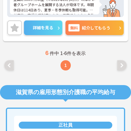
者グループホームを展開する法人が母体です。年間
休日は114日あり、夏季・冬季休暇も取得可能。産
前産後・育児休暇制度もあり、子育て中の方も多数
活躍中で、ワークライフバランスを大切にしながら
働ける環境が整っています。研修制度や外部勉強会
詳細を見る
無料
紹介してもらう
の受講支援もあり、スキルアップもしっかりサポー
ト。将来的には管理者やエリアマネージャーへのキ
ャリアアップも目指せます。20代から60代まで幅広
い年代のスタッフが活躍しており、和やかな雰囲気
の職場です。介護経験を活かしたい方、福祉の資格
6
件中 1-6件を表示
をお持ちの方、安定した法人でキャリアを築きたい
方におすすめです。
1
★おすすめPOINT★
・生活支援員からスタートし、サービス管理責任者
やエリアマネージャーへと続く明確なステップアッ
プの道筋が用意されています。急成長中の企業であ
滋賀県の雇用形態別介護職の平均給与
るためポストも豊富にあり、専門性を高めながらマ
ネジメント職への挑戦も視野に入れていただけま
す。
・年間休日114日、残業月平均10時間程度という就
業環境に加え、産前産後休暇や育児休暇制度がしっ
かりと整備されています。オンとオフの切り替えを
正社員
明確にし、心身ともに充実した状態で長くご活躍い
ただけます。