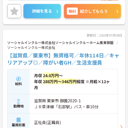
活躍中で、ワークライフバランスを大切にしながら
働ける環境が整っています。研修制度や外部勉強会
詳細を見る
無料
紹介してもらう
の受講支援もあり、スキルアップもしっかりサポー
ト。将来的には管理者やエリアマネージャーへのキ
ャリアアップも目指せます。20代から60代まで幅広
い年代のスタッフが活躍しており、和やかな雰囲気
の職場です。介護経験を活かしたい方、福祉の資格
更新日：2026年07月08日
をお持ちの方、安定した法人でキャリアを築きたい
ソーシャルインクルー株式会社ソーシャルインクルーホーム栗東御園
方におすすめです。
ソーシャルインクルー株式会社
【滋賀県／栗東市】無資格可／年休114日／キャ
★おすすめPOINT★
・生活支援員からスタートし、サービス管理責任者
リアアップ◎／障がい者GH／生活支援員
やエリアマネージャーへと続く明確なステップアッ
プの道筋が用意されています。急成長中の企業であ
月収
24.0万円
～
るためポストも豊富にあり、専門性を高めながらマ
ネジメント職への挑戦も視野に入れていただけま
年収
288万円～346万円
程度 ※月給×12ヶ
給料
す。
月
・年間休日114日、残業月平均10時間程度という就
業環境に加え、産前産後休暇や育児休暇制度がしっ
滋賀県 栗東市 御園2020-1
かりと整備されています。オンとオフの切り替えを
勤務地
ＪＲ草津線「石部駅」バス・車10分
明確にし、心身ともに充実した状態で長くご活躍い
ただけます。
・グループホーム一棟あたりの入居者様20名定員を
正社員(正職員)
常時2～4名のスタッフで支援、国基準を上回る人員
雇用形態
配置や夜間複数名体制が敷かれているため、業務に