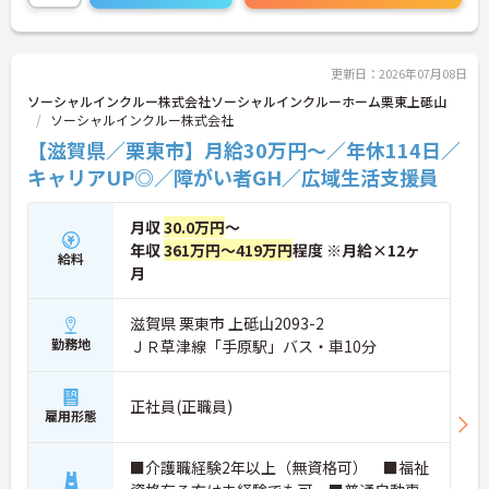
体的負担が少なく、広域手当5万円が付与されるこ
とで高い給与水準を実現しています。年間休日114
日の確保や、献立・レシピの完全標準化による業務
効率化など、ワークライフバランスを保ちながら定
更新日：2026年07月08日
年70歳まで長期的に活躍できる制度が盤石に整って
ソーシャルインクルー株式会社ソーシャルインクルーホーム栗東上砥山
います。複数施設を経験することで培われるマネジ
ソーシャルインクルー株式会社
メント視点は、将来的なエリアマネージャーへのキ
【滋賀県／栗東市】月給30万円～／年休114日／
ャリアアップにも直結しており、最新の環境で専門
性を発揮したいプロフェッショナルの方にお勧めで
キャリアUP◎／障がい者GH／広域生活支援員
す。
月収
30.0万円
～
★おすすめPOINT★
・広域支援員として複数のホームを巡るため、各ホ
年収
361万円～419万円
程度 ※月給×12ヶ
給料
ームのパートスタッフの教育やサポートにも携わる
月
ことができ、現場の介助業務にとどまらず、施設運
営や人材育成の視点を養うことで、将来のエリアマ
滋賀県 栗東市 上砥山2093-2
ネージャー候補としてのステップアップに直結しま
勤務地
ＪＲ草津線「手原駅」バス・車10分
す。
・定年70歳、再雇用75歳までという業界屈指の制度
があり、20代から60代まで幅広い年代が活躍してい
正社員(正職員)
ます。年間休日も114日確保されているため、無理
雇用形態
なく長期的なキャリアを築いていただけます。
・全施設がバリアフリー設計かつ最新設備を備えて
おり、清潔感にあふれた美しい環境です。ハード面
■介護職経験2年以上（無資格可） ■福祉
に加え、ソフト面でも「献立の事前決定・レシピ完