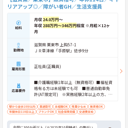
・生活支援員からスタートし、サービス管理責任者
リアアップ◎／障がい者GH／生活支援員
やエリアマネージャーへと続く明確なステップアッ
プの道筋が用意されています。急成長中の企業であ
月収
24.0万円
～
るためポストも豊富にあり、専門性を高めながらマ
ネジメント職への挑戦も視野に入れていただけま
年収
288万円～346万円
程度 ※月給×12ヶ
給料
す。
月
・年間休日114日、残業月平均10時間程度という就
業環境に加え、産前産後休暇や育児休暇制度がしっ
滋賀県 栗東市 上鈎57-1
かりと整備されています。オンとオフの切り替えを
勤務地
ＪＲ草津線「手原駅」徒歩9分
明確にし、心身ともに充実した状態で長くご活躍い
ただけます。
・グループホーム一棟あたりの入居者様20名定員を
正社員(正職員)
常時2～4名のスタッフで支援、国基準を上回る人員
雇用形態
配置や夜間複数名体制が敷かれているため、業務に
追われることなくご利用者様のペースに合わせたサ
ポートが可能です。施設も専用設計で働きやすく、
■介護職経験1年以上（無資格可）■福祉資
ご自身の理想とする福祉を実践できる環境が整って
格有る方は未経験でも可 ■普通自動車免
応募要件
います。
許(AT限定可) ※実務経験2年以上の方、障
がい者福祉に関する経験をお持ちの方大歓
迎
駅から徒歩10分以内
車通勤可
未経験OK
残業少なめ
無資格OK
年間休日110日以上
ブランクOK
社会保険完備
交通費支給
全国に300か所以上（※2025年10月時点）の障がい